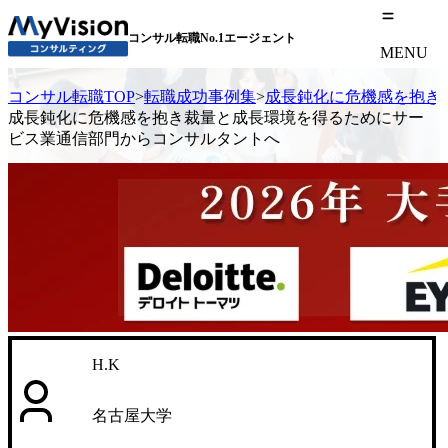
コンサル転職No.1エージェント
MENU
コンサル転職TOP
>
転職成功事例集
>
成長鈍化に危機感を抱き
成長鈍化に危機感を抱き裁量と成長環境を得るためにサー
ビス業通信部門からコンサルタントへ
H.K
名古屋大学