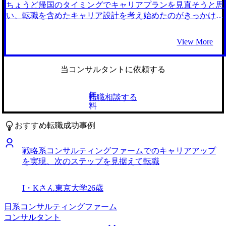
MyVisionさんを選んだ理由です。面談の中で自身のキャリア
ちょうど帰国のタイミングでキャリアプランを見直そうと思
や志向を読み解き、M&A仲介という最もマッチした仕事を
い、転職を含めたキャリア設計を考え始めたのがきっかけで
紹介してくださったことで、MyVisionさんとなら納得できる
す。 キャリア設計を考え始めても、自分がやりたいことが
転職活動ができると思ったのです。 前職の仕事柄、日中に
見えていませんでした。 そんな中で、コンサル業界で鍛え
View More
クライアントの元に出向く営業活動が多かったのですが、担
れば市場価値が高まると聞いたので、話だけ聞いてみようと
当の坂口さんに柔軟かつ迅速に対応していただけたことが最
思い、MyVisionさんに連絡しました。 エージェントの坂口
もありがたかったです。 特に、面接日程の組み方について
さんから、これまでのSCM経験や子会社との折衝経験がか
当コンサルタントに依頼する
は全ておまかせしました。そのおかげで内定時期のずれに困
なり役に立つことや、具体的な業務内容を詳しく教えてもら
るなどといったこともなく、慎重に入社企業を考えられる余
っているうちに、次第に興味も湧いてきて、コンサルティン
無
転職相談する
裕にもつながりました。 MyVisionさんにお願いしたこと
グファームを受けてみることにしました。 1社です。 ビズリ
料
で、転職活動のスケジュールや企業とのやりとりを一任でき
ーチでオファーをもらったのがMyVisionさんでした。 坂口
たことが良かったです。そのおかげで、面接や対策に専念す
さんは、非常に朗らかで真剣に話を聞いてくださる方で、と
おすすめ転職成功事例
ることができたと思います。 特に後悔などはありません
ても話しやすく親近感がありました。 コンサルタントとし
が、コンサルティングファームも並行して受けてみてもよか
て実績を積んで行けば、将来的に事業会社からいいポジショ
戦略系コンサルティングファームでのキャリアアップ
ったかもしれません。 転職前は年収500万円、転職後は年収
ンのオファーが来ることも珍しくないことを教えていただ
を実現、次のステップを見据えて転職
720万円になりました。
き、前向きに転職をしようと思いました。 コンサルティン
グファームについてほとんど分からない状態で相談をしたの
で、そもそもコンサルタントが何をやっているのか、どんな
I・Kさん
東京大学
26歳
会社があるのかなど初歩的なところから、プロモーションの
仕組みや中長期的なキャリアパスについても丁寧に教えてい
日系コンサルティングファーム
ただきました。非常に分かりやすいスライドを投影していた
コンサルタント