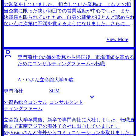
が非常に良かったです。人物面接には自信があったのです
の営業をしていました。 担当していた業務は、15ほどの担
が、コンサルティングファーム特有のケース面接には不安が
当企業に限った狭い範囲での営業活動が中心でした。また、
ありました。面接前には坂口さんが何度も模擬面接を実施
決裁権も限られていたため、自身の裁量がほとんど認められ
し、丁寧なフィードバックをくださったため、安心して本番
ない点に次第に不満を覚えるようになりました。さらに、現
に臨むことができました。 坂口さんと満遍なく面接対策が
状の業務では企業経営の中枢に関わるような大きな決断に関
できたことです。前述の通り、自分では人物面接は問題ない
わる機会がなく、より大きな権限を持ち、そして企業経営の
View More
と思っていました。しかし、面接対策を行う中で、端的に話
分岐点に関わるような仕事に挑戦したいという思いが強まっ
せていない部分があるとフィードバックを頂きました。その
ていきました。 当初は経営戦略や業務改善に深く関わるこ
ため、本番でその点を意識することができ、内定を掴むこと
とができるコンサルティングファームへの転職を検討してい
専門商社での海外勤務から帰国後、市場価値を高める
ができたのではないかと考えています。 転職活動初期は、
ました。しかしながら、MyVisionさんからM&A仲介会社を
ためにコンサルティングファームへ転職
ケース面接の数をこなすことに注力してしまっており、頂い
ご紹介いただいた際、より権限を持ちながら営業に携わるこ
たフィードバックを活かしきれていなかったことです。丁寧
とができ、かつ企業買収を通じた経営再編に直接関与できる
A・Oさん
立命館大学
30歳
に復習をすることで慣れることができました。 転職前の年
点に強く惹かれました。M&A仲介という業務は、企業経営
収は約550万円でしたが、転職後は約650万円に増加しまし
の中枢に立ち、様々な業界や企業の戦略を読み解く必要があ
SCM
専門商社
た。
るため、ビジネスマンとしての成長機会もコンサルタントに
劣らないと感じました。 大手エージェントとMyVisionさん
外資系総合コンサル
コンサルタント
の、計2社とお話させていただきました。 先述の通り、当初
ティングファーム
はコンサルタントを志望していたため、コンサルティングフ
ァームに精通したMyVisionさんのお話を聞くことにしまし
立命館大学卒業後、新卒で専門商社に入社しました。転職直
た。しかし、その中でコンサルタント以外の選択肢として提
前まで東南アジアの海外子会社に出向していました。
示していただいたM&A仲介に強く惹かれたことが、
MyVisionさんと海外からコミュニケーションを取りました。