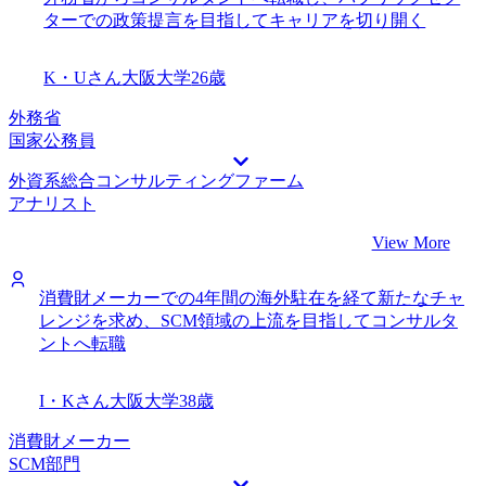
ターでの政策提言を目指してキャリアを切り開く
K・Uさん
大阪大学
26歳
外務省
国家公務員
外資系総合コンサルティングファーム
アナリスト
View More
消費財メーカーでの4年間の海外駐在を経て新たなチャ
レンジを求め、SCM領域の上流を目指してコンサルタ
ントへ転職
I・Kさん
大阪大学
38歳
消費財メーカー
SCM部門