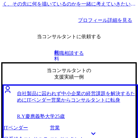
く、その先に何を描いているのかを一緒に考えていきたいと
いう思いから、MyVisionに参画。
プロフィール詳細を見る
当コンサルタントに依頼する
無
転職相談する
料
当コンサルタントの
支援実績一例
自社製品に囚われず中小企業の経営課題を解決するた
めにITベンダー営業からコンサルタントに転身
R.Y
慶應義塾大学
25歳
ITベンダー
営業