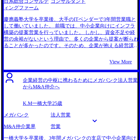
日系総合コンサルテ
コンサルタント
ィングファーム
慶應義塾大学を卒業後、大手のITベンダーで3年間営業職と
して働いていました。 前職では、中小企業向けにインフラ
構築の提案営業を行っていました。 しかし、資金不足や経
営の余裕がないという理由で、多くの企業から提案が断られ
ることが多かったのです。そのため、企業が抱える経営課題
や資金面での制約を解決したいという思いが強くなり、より
本質的な経営支援ができる立場に転職したいと考えるように
View More
なりました。 中小企業が抱える経営的な課題に対し、より
深い支援ができる仕事に魅力を感じたことが転職の理由で
す。特に、コンサルティングファームでは、経営課題の根本
企業経営の中枢に携わるためにメガバンク法人営業
的な解決に取り組むことができると考えたため、事業戦略の
からM&A仲介へ
立案や経営効率化を支援する業務に強い関心を持ちました。
MyVisionさん含め2社と話しました。 MyVisionさんを選んだ
K.M
一橋大学
25歳
理由は、コンサルティングファームにおける深い知見と、私
の希望に合う企業を提案していただけたからです。特に、経
メガバンク
法人営業
営支援を専門にする企業に強みを持ち、私の経験を最大限に
活かせる企業の選定をしていただけた点が大きな決め手でし
M&A仲介業界
営業
た。また、担当の坂口さんが親身に対応してくれ、具体的な
アドバイスを頂けたことも非常に助かりました。 面接対策
一橋大学を卒業後、3年間メガバンクの支店で中小企業向け