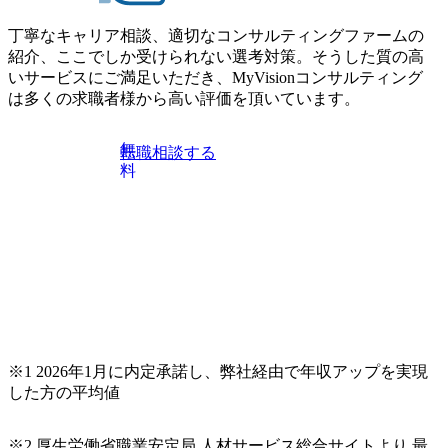
丁寧なキャリア相談、適切なコンサルティングファームの
紹介、ここでしか受けられない選考対策。そうした質の高
いサービスにご満足いただき、MyVisionコンサルティング
は多くの求職者様から高い評価を頂いています。
無
転職相談する
料
※1 2026年1月に内定承諾し、弊社経由で年収アップを実現
した方の平均値
※2 厚生労働省職業安定局 人材サービス総合サイトより 最