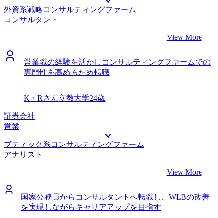
だき、ありがたかったです。 海外にいながらの転職活動だ
外資系戦略コンサルティングファーム
ったので、web面接を活用して進めることができました。当
コンサルタント
然時差の問題もあったのですが、坂口さんは私の生活リズム
に合わせてくれて、日本時間の深夜帯でも対応してくれまし
View More
た。感謝しかありません。 良かった点とも被りますが、や
はり時差があったので面接日程の調整には苦労をしました。
営業職の経験を活かしコンサルティングファームでの
特に面談回数が多い企業の選考には苦労しました。 転職前
専門性を高めるため転職
は年収600万円、転職後は年収750万円になりました。 まず
は国内の案件をやりながら、自分のコンサルタントとしての
スキルを磨きたいです。コンサルタントとしてのデリバリー
K・Rさん
立教大学
24歳
能力に自信と実績がついてきたら、海外経験で培った英語力
を活かして、グローバル案件にも取り組みたいです。
証券会社
営業
ブティック系コンサルティングファーム
アナリスト
View More
国家公務員からコンサルタントへ転職し、WLBの改善
を実現しながらキャリアアップを目指す