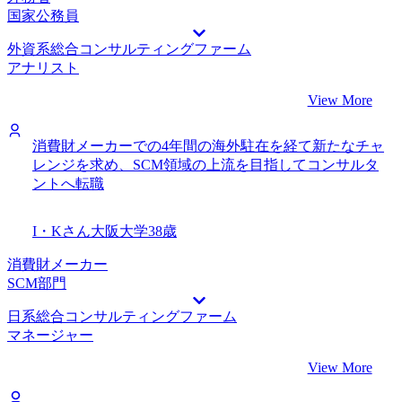
国家公務員
外資系総合コンサルティングファーム
アナリスト
View More
消費財メーカーでの4年間の海外駐在を経て新たなチャ
レンジを求め、SCM領域の上流を目指してコンサルタ
ントへ転職
I・Kさん
大阪大学
38歳
消費財メーカー
SCM部門
日系総合コンサルティングファーム
マネージャー
View More