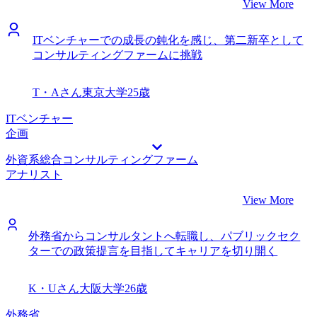
View More
ITベンチャーでの成長の鈍化を感じ、第二新卒として
コンサルティングファームに挑戦
T・Aさん
東京大学
25歳
ITベンチャー
企画
外資系総合コンサルティングファーム
アナリスト
View More
外務省からコンサルタントへ転職し、パブリックセク
ターでの政策提言を目指してキャリアを切り開く
K・Uさん
大阪大学
26歳
外務省