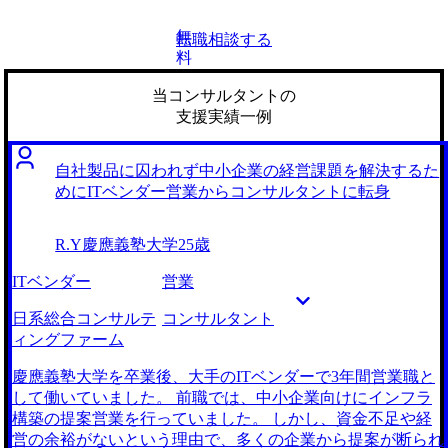
無
転職相談する
料
当コンサルタントの
支援実績一例
自社製品に囚われず中小企業の経営課題を解決するた
めにITベンダー営業からコンサルタントに転身
R.Y
慶應義塾大学
25歳
ITベンダー
営業
日系総合コンサルテ
コンサルタント
ィングファーム
慶應義塾大学を卒業後、大手のITベンダーで3年間営業職と
して働いていました。 前職では、中小企業向けにインフラ
構築の提案営業を行っていました。 しかし、資金不足や経
営の余裕がないという理由で、多くの企業から提案が断られ