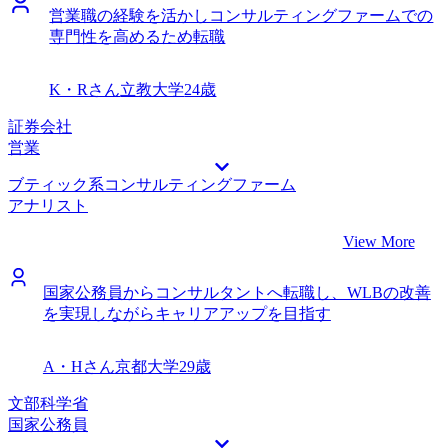
営業職の経験を活かしコンサルティングファームでの
特に面談回数が多い企業の選考には苦労しました。 転職前
専門性を高めるため転職
は年収600万円、転職後は年収750万円になりました。 まず
は国内の案件をやりながら、自分のコンサルタントとしての
スキルを磨きたいです。コンサルタントとしてのデリバリー
K・Rさん
立教大学
24歳
能力に自信と実績がついてきたら、海外経験で培った英語力
を活かして、グローバル案件にも取り組みたいです。
証券会社
営業
ブティック系コンサルティングファーム
アナリスト
View More
国家公務員からコンサルタントへ転職し、WLBの改善
を実現しながらキャリアアップを目指す
A・Hさん
京都大学
29歳
文部科学省
国家公務員