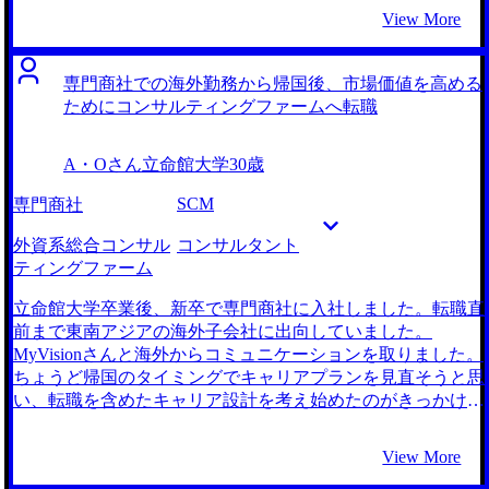
と思っていました。しかし、面接対策を行う中で、端的に話
れている点に大きな不満を感じるようになりました。 その
View More
せていない部分があるとフィードバックを頂きました。その
ため、裁量を持って企業の事業成長のために働ける仕事をし
ため、本番でその点を意識することができ、内定を掴むこと
たいと考えるようになりました。 若いうちから経営層と直
ができたのではないかと考えています。 転職活動初期は、
接関わり、事業支援を行うことができ、私の転職のきっかけ
専門商社での海外勤務から帰国後、市場価値を高める
ケース面接の数をこなすことに注力してしまっており、頂い
となった不満を全て解消してくれる仕事ではないかと感じた
ためにコンサルティングファームへ転職
たフィードバックを活かしきれていなかったことです。丁寧
からです。 また、コンサルティングファームの市場規模は
に復習をすることで慣れることができました。 転職前の年
ある記事によると年率20%を超えているとのことでした。自
A・Oさん
立命館大学
30歳
収は約550万円でしたが、転職後は約650万円に増加しまし
身が働く会社への不安を感じることも少ないだろうと思った
た。
こともコンサルティングファームに興味を持った理由の一つ
SCM
専門商社
です。 大手エージェントとMyVisionさんの計2社と面談を行
いました。 担当の坂口さんが、私の描くキャリアを受け止
外資系総合コンサル
コンサルタント
め、さまざまな選択肢を提示してくださっていると感じたか
ティングファーム
らです。Myvisionさんはコンサルティングファームの知見が
深く、多数のファームを幅広く紹介してくださいました。そ
立命館大学卒業後、新卒で専門商社に入社しました。転職直
して、私の経験や紹介いただいたファームごとの反応を見な
前まで東南アジアの海外子会社に出向していました。
がら、最適な転職活動のプランを提案してくださったので、
MyVisionさんと海外からコミュニケーションを取りました。
ここなら自分の転職を任せることができそうだと考え、
ちょうど帰国のタイミングでキャリアプランを見直そうと思
MyVisionさんを選択いたしました。 マンツーマンの面接対
い、転職を含めたキャリア設計を考え始めたのがきっかけで
策が特に充実していたように感じています。初めてのケース
す。 キャリア設計を考え始めても、自分がやりたいことが
面接を受けるにあたって、上手く話せない・考えられないと
見えていませんでした。 そんな中で、コンサル業界で鍛え
View More
いう悩みを抱えていました。しかし、坂口さんのマンツーマ
れば市場価値が高まると聞いたので、話だけ聞いてみようと