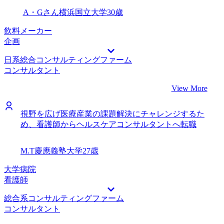
A・Gさん
横浜国立大学
30歳
飲料メーカー
企画
日系総合コンサルティングファーム
コンサルタント
View More
視野を広げ医療産業の課題解決にチャレンジするた
め、看護師からヘルスケアコンサルタントへ転職
M.T
慶應義塾大学
27歳
大学病院
看護師
総合系コンサルティングファーム
コンサルタント