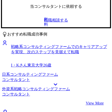
ンの面接対策でフィードバックを頂きながら進められ、また
思い、MyVisionさんに連絡しました。 エージェントの坂口
悩みも気軽に相談できたことで、最終的には自信をもって面
さんから、これまでのSCM経験や子会社との折衝経験がか
当コンサルタントに依頼する
接に臨むことができました。 MyVisionさんの業界知見の深
なり役に立つことや、具体的な業務内容を詳しく教えてもら
さのおかげで、どの企業が私の志向に合いそうか、志望順位
っているうちに、次第に興味も湧いてきて、コンサルティン
無
転職相談する
を明確化することができ、転職活動のモチベーションを安定
グファームを受けてみることにしました。 1社です。 ビズリ
料
して持ち続けることができました。 また、共有いただいた
ーチでオファーをもらったのがMyVisionさんでした。 坂口
各ファームごとの特徴をはじめとする業界知見はビヘイビア
さんは、非常に朗らかで真剣に話を聞いてくださる方で、と
おすすめ転職成功事例
面接の際にも役立てることができました。 前職の都合で出
ても話しやすく親近感がありました。 コンサルタントとし
張が多かったこともあり、体調を整えきれず面接に臨んでし
て実績を積んで行けば、将来的に事業会社からいいポジショ
戦略系コンサルティングファームでのキャリアアップ
まったことがありました。後悔しないためにも事前の体調管
ンのオファーが来ることも珍しくないことを教えていただ
を実現、次のステップを見据えて転職
理などは徹底することが重要だと思います。 転職前は年収
き、前向きに転職をしようと思いました。 コンサルティン
650万円、転職後は年収730万円へと昇給する結果となりまし
グファームについてほとんど分からない状態で相談をしたの
た。
で、そもそもコンサルタントが何をやっているのか、どんな
I・Kさん
東京大学
26歳
会社があるのかなど初歩的なところから、プロモーションの
仕組みや中長期的なキャリアパスについても丁寧に教えてい
日系コンサルティングファーム
ただきました。非常に分かりやすいスライドを投影していた
コンサルタント
だき、ありがたかったです。 海外にいながらの転職活動だ
外資系戦略コンサルティングファーム
ったので、web面接を活用して進めることができました。当
コンサルタント
然時差の問題もあったのですが、坂口さんは私の生活リズム
に合わせてくれて、日本時間の深夜帯でも対応してくれまし
View More
た。感謝しかありません。 良かった点とも被りますが、や
はり時差があったので面接日程の調整には苦労をしました。