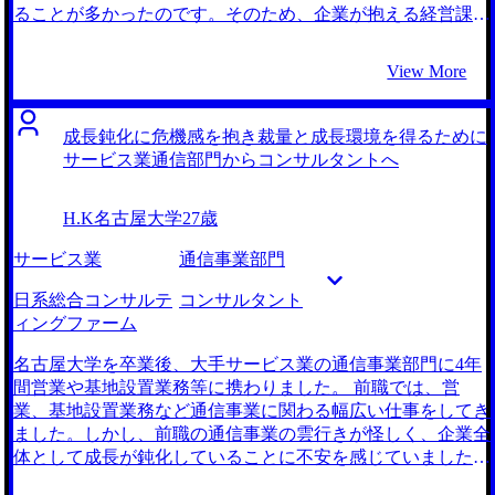
ることが多かったのです。そのため、企業が抱える経営課題
や資金面での制約を解決したいという思いが強くなり、より
本質的な経営支援ができる立場に転職したいと考えるように
View More
なりました。 中小企業が抱える経営的な課題に対し、より
深い支援ができる仕事に魅力を感じたことが転職の理由で
す。特に、コンサルティングファームでは、経営課題の根本
成長鈍化に危機感を抱き裁量と成長環境を得るために
的な解決に取り組むことができると考えたため、事業戦略の
サービス業通信部門からコンサルタントへ
立案や経営効率化を支援する業務に強い関心を持ちました。
MyVisionさん含め2社と話しました。 MyVisionさんを選んだ
H.K
名古屋大学
27歳
理由は、コンサルティングファームにおける深い知見と、私
の希望に合う企業を提案していただけたからです。特に、経
サービス業
通信事業部門
営支援を専門にする企業に強みを持ち、私の経験を最大限に
活かせる企業の選定をしていただけた点が大きな決め手でし
日系総合コンサルテ
コンサルタント
た。また、担当の坂口さんが親身に対応してくれ、具体的な
ィングファーム
アドバイスを頂けたことも非常に助かりました。 面接対策
が非常に良かったです。人物面接には自信があったのです
名古屋大学を卒業後、大手サービス業の通信事業部門に4年
が、コンサルティングファーム特有のケース面接には不安が
間営業や基地設置業務等に携わりました。 前職では、営
ありました。面接前には坂口さんが何度も模擬面接を実施
業、基地設置業務など通信事業に関わる幅広い仕事をしてき
し、丁寧なフィードバックをくださったため、安心して本番
ました。しかし、前職の通信事業の雲行きが怪しく、企業全
に臨むことができました。 坂口さんと満遍なく面接対策が
体として成長が鈍化していることに不安を感じていました。
できたことです。前述の通り、自分では人物面接は問題ない
また、業務内容がルーティン化しており、個々の裁量が限ら