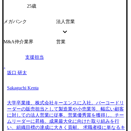
25歳
メガバンク
法人営業
M&A仲介業界
営業
支援担当
坂口 研太
Sakaguchi Kenta
大学卒業後、株式会社キーエンスに入社。バーコードリ
ーダーの販売担当として製造業や小売業等、幅広い顧客
に対しての法人営業に従事。営業優秀賞を獲得し、チー
ムリーダーに昇格。成果最大化に向けた取り組みを行
い、組織目標の達成に大きく貢献。 求職者様に単なるキ