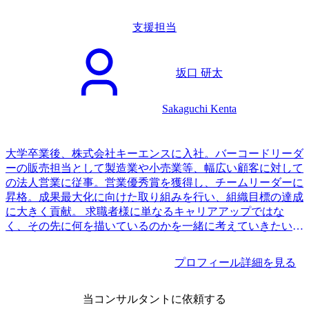
支援担当
坂口 研太
Sakaguchi Kenta
大学卒業後、株式会社キーエンスに入社。バーコードリーダ
ーの販売担当として製造業や小売業等、幅広い顧客に対して
の法人営業に従事。営業優秀賞を獲得し、チームリーダーに
昇格。成果最大化に向けた取り組みを行い、組織目標の達成
に大きく貢献。 求職者様に単なるキャリアアップではな
く、その先に何を描いているのかを一緒に考えていきたいと
いう思いから、MyVisionに参画。
プロフィール詳細を見る
当コンサルタントに依頼する