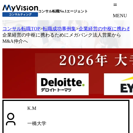
コンサル転職No.1エージェント
MENU
コンサル転職TOP
>
転職成功事例集
>
企業経営の中枢に携わる
企業経営の中枢に携わるためにメガバンク法人営業から
M&A仲介へ
K.M
一橋大学