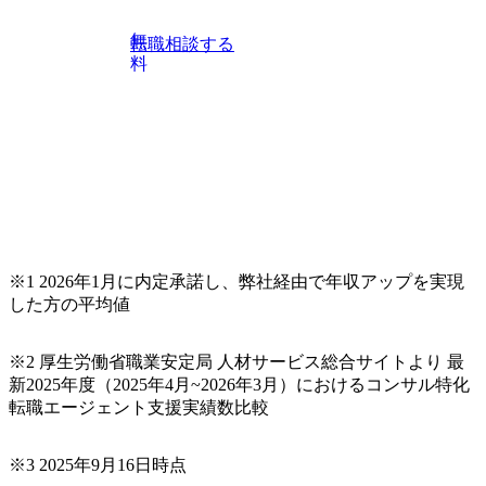
無
転職相談する
料
※1 2026年1月に内定承諾し、弊社経由で年収アップを実現
した方の平均値
※2 厚生労働省職業安定局 人材サービス総合サイトより 最
新2025年度（2025年4月~2026年3月）におけるコンサル特化
転職エージェント支援実績数比較
※3 2025年9月16日時点