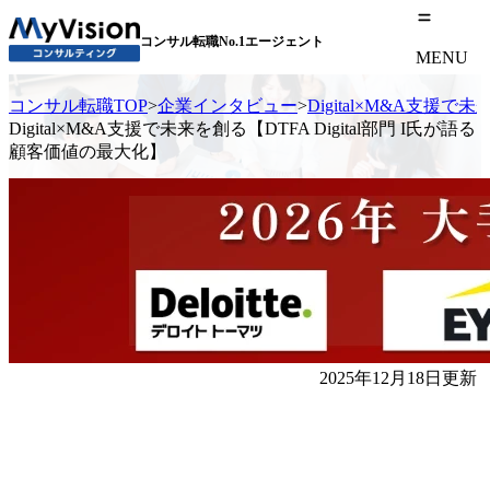
コンサル転職No.1エージェント
MENU
コンサル転職TOP
>
企業インタビュー
>
Digital×M&A支援で
Digital×M&A支援で未来を創る【DTFA Digital部門 I氏が語る
顧客価値の最大化】
2025年12月18日更新