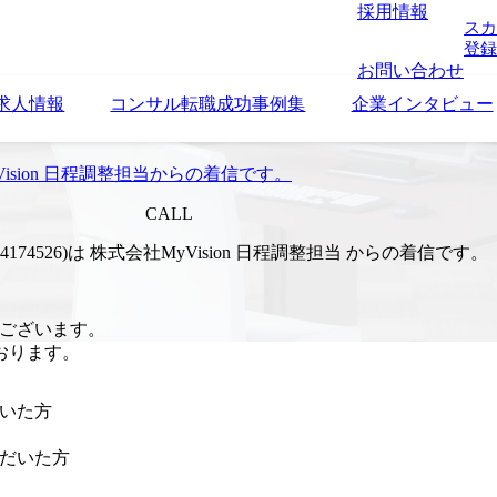
採用情報
スカ
登録
お問い合わせ
求人情報
コンサル転職成功事例集
企業インタビュー
式会社MyVision 日程調整担当からの着信です。
CALL
(08094174526)は 株式会社MyVision 日程調整担当 からの着信です。
ございます。
おります。
だいた方
ただいた方