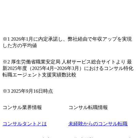
援、内部統制・内部監査DX
の構想策定支援、データアナ
リティクスの導入・運用支
援、各種内部統制・内部監査
手続の自動化支援、継続的モ
ニタリングの導入・運用支
援、AIを活用した内部統制・
内部監査業務の高度化・効率
※1 2026年1月に内定承諾し、弊社経由で年収アップを実現
化、内部統制の自動化、基幹
した方の平均値
システム等の導入時における
内部統制要件の定義の支援
など
※2 厚生労働省職業安定局 人材サービス総合サイトより 最
新2025年度（2025年4月~2026年3月）におけるコンサル特化
転職エージェント支援実績数比較
※3 2025年9月16日時点
コンサル業界情報
コンサル転職情報
コンサルタントとは
未経験からのコンサル転職