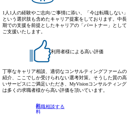
モデルの導入・強化などに対
応するため、内部統制・内部
監査に関する包括的なサービ
1人1人の経験やご志向/ご事情に添い、「今は転職しない」
スを提供 4.内部監査アウトソ
という選択肢も含めたキャリア提案をしております。中長
ーシング・コソーシング 本社
期での支援を前提としたキャリアの「パートナー」として
部門や拠点、子会社などの国
内外の組織に対する組織単位
ご支援いたします。
の監査、業務プロセス監査、
店舗監査などのスタンダード
な監査のほか、経営監査、IT
監査、各種テーマ監査などの
利用者様による高い評価
ハイバリューな監査など、さ
まざまな監査の実施をアウト
ソーシング・コソーシングに
より支援 5.クロスボーダーサ
丁寧なキャリア相談、適切なコンサルティングファームの
ービス グローバルグループ全
紹介、ここでしか受けられない選考対策。そうした質の高
体の内部統制標準の策定、導
入、運用支援、海外拠点にお
いサービスにご満足いただき、MyVisionコンサルティング
ける内部監査実施、J-
は多くの求職者様から高い評価を頂いています。
SOX/US-SOX対応、内部統制
構築の支援などのアウトバウ
ンド業務、海外企業による日
無
転職相談する
本法人に対する内部監査、
料
US-SOX対応の支援などのイ
ンバウンド業務 6.内部統制・
内部監査DX支援 EY Virtual
Internal Auditor (EYVIA)の導
入支援、GRCツールの導入支