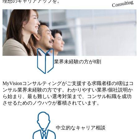
理想のキャリアアップを。
Consulting
援、第三者委員
SOX対応支援（PMO、文書
キャ
化、評価、改善等）、US-
ー事業部におけ
SOX、財務報告リスクに限ら
業(官民双方)
ない広範なリスクに対応する
内部統制の構築・改善支援、
CSA（Control Self-
Assessment）の導入支援、新
規上場時および企業買収時に
おける内部管理体制・内部統
制の構築支援 2.内部監査高度
化支援 グローバル監査体制構
築支援、内部監査戦略策定支
業界未経験の方が8割
援、内部監査高度化マスター
プラン策定支援、内部監査フ
レームワーク構築支援、内部
監査メソドロジー高度化支
援、内部監査人材の育成支
MyVisionコンサルティングがご支援する求職者様の8割はコ
援、内部監査の外部品質評
ンサル業界未経験の方です。わかりやすい業界/個社説明か
価 など 3.内部統制・内部監
ら始まり、最も難しい選考対策まで、コンサル転職を成功
査に関する包括的サービス
IPO、M&A、不祥事発生など
させるためのノウハウが蓄積されています。
の社内イベントへの対応、非
財務情報の開示を含むESGリ
スクへの対応、各種の法規
制・基準の制定・改正への対
応、経営者からのガバナン
中立的なキャリア相談
ス・内部統制の強化要請への
対応、機関設計の変更、３線