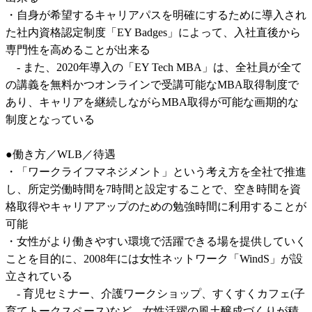
・自身が希望するキャリアパスを明確にするために導入され
た社内資格認定制度「EY Badges」によって、入社直後から
専門性を高めることが出来る

    - また、2020年導入の「EY Tech MBA」は、全社員が全て
の講義を無料かつオンラインで受講可能なMBA取得制度で
あり、キャリアを継続しながらMBA取得が可能な画期的な
制度となっている

●働き方／WLB／待遇

・「ワークライフマネジメント」という考え方を全社で推進
し、所定労働時間を7時間と設定することで、空き時間を資
格取得やキャリアアップのための勉強時間に利用することが
可能

・女性がより働きやすい環境で活躍できる場を提供していく
ことを目的に、2008年には女性ネットワーク「WindS」が設
立されている

    - 育児セミナー、介護ワークショップ、すくすくカフェ(子
育てトークスペース)など、女性活躍の風土醸成づくりが積