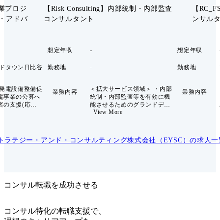
事業プロジ
【Risk Consulting】内部統制・内部監査
【RC_FS
・アドバ
コンサルタント
ンサルタ
-
想定年収
想定年収
ッドタウン日比谷
勤務地
-
勤務地
ー発電設備整備促
＜拡大サービス領域＞ ・内部
業務内容
業務内容
電事業の公募へ
統制・内部監査等を有効に機
者の支援(応募
能させるためのグランドデザ
View More
自治体・企業ア
イン（体制、フレームワーク
アム組成支援、
等）の設計、デジタル技術を
業務支援、公募占
活用したトランスフォーメー
ビリティ・スタ
ションの支援、 ・上記で設計
ストラテジー・アンド・コンサルティング株式会社（EYSC）
の求人一
算、及びその周
したものを実装するための実
定する公共の支
践的なメソドロジーの構築、
評価支援、第三
インフラ・ツール等の整備、
作成) 業務
および、それを継続的に運用
上風力発電事業
するための人材育成、アウト
立案、地域共生マ
ソーシング等の支援 ・クロス
コンサル転職を成功させる
公募占用計画作成
ボーダーによる内部統制・内
業全般 ・地域経
部監査の支援（インバウン
 ・公募プロセス
ド、アウトバウンド）援 ＜職
コンサル特化の転職支援で、
に立っての、公
務内容＞ 1.内部統制支援 J-