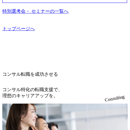
ます。 是非、説明会にてお話できることを楽しみにしてお
る（ダブルスキップもあり） ・週に1度のアサインｍｔｇで
いるのも同社の特徴であり、 自社で新規事業開発も手掛け
住宅手当を支給します。 また、独身寮は男性のみの入居と
ります。 説明会後にアンケート回答をお願いいたします。
こまめに社員のキャリアについて検討してもらえる。結
つつ、複数社への出資～ハンズオン支援も行っている。 (参
特別選考会・ セミナーの一覧へ
なるため、入居基準を満たす女性には住宅手当を支給しま
オンライン(Google meets)
果、なりたいキャリアを反映できるｐｊにアサインしても
考) https://www.dirbato.co.jp/service/incubation.html (https://www.
す。 住宅手当は、一般賃貸物件を従業員が契約し、規程で
らえる ・シンプレクスというテクノロジーに強い部隊がい
dirbato.co.jp/service/incubation.html) 大手総合系コンサルティ
定める金額を会社が支払います。 その他： 採用時や転勤等
るため、エンジニアの視点からも協業しクライアントへ価
ングファームや、Slerなどから優秀層が多数ジョイン。 http
トップページへ
による引っ越し費用は、会社が負担します。 2026年8月18日
値提供できる ・デリバリー中心の案件もあればセールス中
s://storage.googleapis.com/our-vision-production.appspot.com/publi
(火) 19:00～20:00 2026年8月13日(木) 16:00 応募をご検討され
心の案件もあり、個々の裁量や得意領域に合わせた売り上
c/images/20240925205344_42693807-c7d5-418f-965b-3a03a5dd5
ている方を対象に、会社説明会を実施予定です。 ● 求人名
げの立て方を選べる ここ1年で社員数60名⇒100名超、売上
723_1200x559.webp 楽天グループ、SMBCグループ、NTT、
・【富山】半導体製造装置の生産エンジニア(製造・生産工
今期18億円⇒来期30億円（いずれも約170％アップ）と急成
良品計画、ファーストリテイリング等大手企業が中心顧客
程の管理業務) ※主任候補・リーダークラス ・【砺波】半
長中のファームである また、成長中ファームのため優秀な
直近では大阪万博のプロジェクトをAC、PwCとのコンペに
導体製造装置の生産エンジニア(製造・生産工程の管理業務)
上司の近くで働けるチャンスも多い(ボストン・コンサルテ
勝ち受注。 業務システム、ToC向けアプリ、セキュリティ
※主任候補・リーダークラス オンライン (Microsoft Teams)
ィング・グループ出身者等 (https://www.xspear.co.jp/member/ta
等万博に関するあらゆるIT関連業務をコンサルティングし
※顔出しは不要です。ご質問頂く際のみ、顔出ししていた
コンサル転職を成功させる
keto_kajita/)） 多様なメンバー、多様なプロジェクトによる
ている。 <u>ワンプール制</u>を取っており、業界の枠に縛
だければと存じます。
自己成長機会が多く、新たなチャレンジが可能 100名規模に
られず様々な案件にチャレンジ可能 専属の営業部隊がお
も関わらず、外資系戦略コンサルティングファームや総合
り、<u>営業活動に工数を割かれることなくデリバリーに注
コンサル特化の転職支援で、
系コンサルティングファームをはじめ、メーカー、ITベン
力可能</u> 従業員満足度を非常に重視しており、意にそぐ
理想のキャリアアップを。
Consulting
チャー、外資系金融機関など多彩な出自で構成されてお
わないプロジェクトにアサインされてしまった場合、半強
り、常に刺激を受けながらプロジェクトワークが可能 総合
制的に別のプロジェクトに異動することが可能。その結
コンサルティングファームの名の通り、全方位のクライア
果、<u>退職率も10%程度</u>(他社平均は2～30%程度) 残業
ントに対して様々なプロジェクトが存在しており、手を上
時間は<u>平均30時間程度。</u>バリューが出ていないから
げれば常に新しいテーマのチャレンジ機会を提供している
残業代をつけさせないといったことはしない DE&Iにおいて