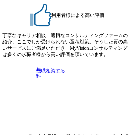
ファーム・Dirbatoの社員支援」 https://forbesjapan.com/articles/
している方
detail/69848 MyViision企業インタビュー① https://my-vision.co.
利用者様による高い評価
jp/consulting-firm/dirbato/interview01 MyViision企業インタビュ
ー② https://my-vision.co.jp/consulting-firm/dirbato/interview02 20
26年8月18日(火) 19:00開始～最長20:00終了 2026年8月13日
(木) 16:00 当日はDirbatoの現役トップコンサルタントが業界
丁寧なキャリア相談、適切なコンサルティングファームの
動向を踏まえ、コンサルティング市場の最新トレンドをお
紹介、ここでしか受けられない選考対策。そうした質の高
伝えいたします。コンサルティング業界への転職を迷われ
いサービスにご満足いただき、MyVisionコンサルティング
ている方や情報収集を行いたい方のご参加も歓迎です。更
は多くの求職者様から高い評価を頂いています。
に、当日は現場コンサルタントとの座談会も開催します。
上位職のコンサルタントだけでなく、メンバークラスのコ
無
転職相談する
ンサルタントも登壇しますので、当社へ気になることや転
料
職後のご不安な事はその場でご質問いただけますので、ぜ
ひお聞きください！ ※過去の質問例)会社の強みや中長期の
方向性、コンサルタントとSEの違い、他コンサルファーム
との違い、今後のキャリアパス など。 会社説明＋座談会(1
9:00～20:00) ・書類免除でのご対応もしておりますので担当
リクルーターまでご相談下さい。 ・ご希望の方は、会社説
明会兼現場座談会実施後、カジュアル面談もしくは1次選考
の対応もさせて頂きますので担当リクルーターまでご相談
下さい。なお、当日はコンテンツに変更があること、ご了