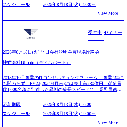
間の範囲内で、出社・退社の時刻を社員の自己裁量に委
重する姿勢を持ち、将来の株価成長を取り込むスキームの
トに入社し最年少ディレクターを経てXspearに参画 - 梶田
スケジュール
2026年8月18日(火) 19:30～
ね、ワークライフバランスを図りながら効率的に働くこと
構築や事業承継支援も行う TWOSTONE&SonsグループはM
威人氏：BCG出身。金融業界における戦略策定、DX戦略立
ができる 【休日】 土日祝休みの完全週休2日制 2025年度の
View More
&A業界のリーディングカンパニーであり、領域にこだわら
案、人事組織テーマに強みを持ち、メディア・エンタメ業
年間休日は125日（GW8日、夏季9日、年末年始9日） 有給
ず幅広い案件に携わりながら自己成長とキャリアの挑戦が
界においてはDX戦略立案、NFT等の新規事業立案を得意と
休暇は年間24日（4月1日入社の場合）で、入社日に付与さ
可能 M&Aセンター出身者3名がメインメンバーであり、経
する。 - 藏満 一馬氏：アクセンチュア出身。金融業界を中
れます。 年次有給休暇の残日数は、翌年度に繰り越すこと
受付中
セミナー
験豊富なアドバイザーと共に働くことで、M&Aや財務アド
心に、DX戦略策定、新規事業立案、組織変革、規制対応等
ができます。 慶弔休暇は、事由により取得可能日数は異な
バイザリーなどの専門知識を獲得し、キャリアを発展させ
の幅広いプロジェクトを主導する。 - 天野 善仁氏：19卒Pw
りますが、3～7日の連続休暇を取得できます。 リフレッシ
る機会が提供される 主担当成約で10件以上ある人は課長職
C出身。Xspear最年少シニアマネージャー 社員インタビュー
ュ休暇は、規程で定める勤続年数ごとに、連続5日のリフレ
となり、平均3000万～4000万の年収となる 内訳としては個
ページ (https://www.xspear.co.jp/career/interviews/) 戦略だけの
2026年8月18日(火) 平日会社説明会兼現場座談会
ッシュ休暇を取得できます。 【育児や子の看護、介護など
人インセンティブ＋チームインセンティブ 課長は部下を育
コンサルは終わり──コンサル業界の風雲児に聞く。“これ
の制度】 育児休暇： 対象：小学校1年修了時の3月31日まで
株式会社Dirbato（ディルバート）
成活躍させるためのナレッジシェアおよび丁寧なOJTを欠か
から”のコンサルの在り方 (https://www.businessinsider.jp/articl
の子を育てるすべての従業員※期間：通算3年間 短時間勤
さずにチームとして動く組織風土がある 2026年8月18日(火)
e/20250205-simplex-xspear/) Xspear Consultingがえるぼし認定
務： 対象：小学校卒業までの子を育てるすべての従業員 1
19:30～ 所要時間 : 約1時間 2026年8月13日(木) 16:00 ＼応募
を取得 (https://www.agara.co.jp/article/382811) シンプレクスと
2018年10月創業のITコンサルティングファーム。 創業5年に
日2時間15分まで、始業・終業時刻の繰り上げ・繰り下げが
意思不問・業界未経験歓迎！／ M&A承継機構のビジョンや
Xspear Consultingが、東京都港区の行政手続き100%デジタル
も関わらず、FY23(2024/3月末)には売上高280億円、従業員
可能 子の看護休暇： 子1人につき5日まで取得でき、1時間
業務内容、実際の働き方について詳しくお伝えするオンラ
化を支援 (https://www.afpbb.com/articles/-/3520247) 【未経験
数1,000名超に到達した異例の成長スピードで、業界最速と
単位で取得することも可能 家族看護休暇： 5日まで取得で
イン説明会を開催いたします。 M&A業界に興味があり、ま
者】 ・年収UPでのオファー ・ワンプールで様々なインダ
なる10期1,000億円に対して、現状では計画値を上回る事業
き、1時間単位で取得することも可能 【独身寮、住宅手当制
ずはどんな仕事か知りたい 転職を考えたばかりで、幅広く
ストリーやソリューションを裁量をもって経験できる ・上
成⻑を遂げている。 現在コンサルティングファームでは外
度など】 独身寮：富山事業所の近くに、白風寮と青風寮の2
応募期限
2026年8月13日(木) 16:00
業界の情報を集めたい 働くイメージを具体的に知りたい M
流工程、先端技術を学べる環境 【コンサルファーム経験
資も含めて売上高TOP10にランクインしている。 主力事業
つの寮があり、以下の入居基準を満たす方が入居可能で
&A業界にご興味がある方、転職を少しでもお考えの方はも
者】 ・専門領域に軸足を置きながら、他領域にもチャレン
はITコンサルティング。幅広い業界の大企業を中心に、IT
スケジュール
2026年8月18日(火) 19:00～
す。 ＜入居基準＞ ・満33歳までの独身者 ・自宅から勤務地
ちろん、情報収集をしたい方でも歓迎です。お気軽にご参
ジできる環境 ・タイトルアップでのオファー ・現職ファー
戦略策定等の上流工程から実装・運用定着まで一気通貫で
までの通勤総時間が2時間を超えること 住宅手当： 本社の
View More
加ください。 当日は、質疑応答のお時間もご用意しており
ムより高いオファー年収 ・実力主義でプロモーションでき
支援している。 他方、インキュベーション事業を手掛けて
近くには独身寮や社宅等が無いため、条件を満たす方には