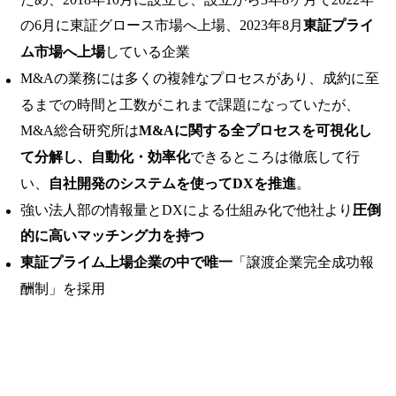
の6月に東証グロース市場へ上場、2023年8月
東証プライ
ム市場へ上場
している企業
M&Aの業務には多くの複雑なプロセスがあり、成約に至
るまでの時間と工数がこれまで課題になっていたが、
M&A総合研究所は
M&Aに関する全プロセスを可視化し
て分解し、自動化・効率化
できるところは徹底して行
い、
自社開発のシステムを使ってDXを推進
。
強い法人部の情報量とDXによる仕組み化で他社より
圧倒
的に高いマッチング力を持つ
東証プライム上場企業の中で唯一
「譲渡企業完全成功報
酬制」を採用