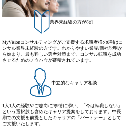
（ワンプール制） そのため、全体の離職率10％以下、未経
は女性活用や外国人/高齢者/障碍者などさまざまなバックグ
験3年未満の離職率は0％と驚異の定着率を誇る 大手ファー
ラウンドを持つメンバーの働く環境を整えている SDGsの推
ムと同水準以上の報酬制度であり、ファーム経験者の場合
進にも積極的で、プロボノ支援等を行っている 部活動も活
は、転職時報酬アップが基本 強く「個人」の成⾧を重視す
発で、多くのクラブが立ち上がっており、さまざまな役
業界未経験の方が8割
るカルチャーであり、昇進に枠もなく、今ならReadyになれ
職・所属・組織を超えて社員間のネットワーク形成・交流
ば上がれる環境となっている 安定した経営環境の下、コン
の場となっている <u>教育・研修プログラムが非常に充実</
サルティングファームの立ち上げフェーズに関わることが
u>しており、自己成長の機会も多い DirTuneという社内限定
MyVisionコンサルティングがご支援する求職者様の8割はコ
できる 豊富な経験を持つコンサル経験者の場合は、自らチ
番組があり、新卒紹介、会社の七不思議紹介等、規模が大
ンサル業界未経験の方です。わかりやすい業界/個社説明か
ームを立ち上げることが可能 裁量をもった営業活動、デリ
きくなっていく中で社員同士のつながりを広げる取り組み
ら始まり、最も難しい選考対策まで、コンサル転職を成功
バリー活動ができる(スタートアップとの協業、新規ソリュ
もしている 今後の成長戦略として海外展開を見据えてい
させるためのノウハウが蓄積されています。
ーションの開発 など) シンプレクスの顧客基盤、エンジニ
る。足元のグローバル案件割合は10%程度だが、英語が得
アケイパビリティを活かた確度の高い事業立ち上げが経験
意でグローバル案件に興味がある方はアサインされるチャ
できる 2026年8月21日(金) 19:30〜21:30 (19:20開場) 2026年8
ンスも大きい。 代表インタビュー https://note.com/dirbato/n/n0
月12日(水) 16:00 ※参加状況によっては抽選とさせていただ
a040c36b128 Forbes JAPAN BrandVoice Studio 「使命はテクノ
中立的なキャリア相談
く可能性がございます。 このたび、ファーム経験者の方を
ロジーで企業の可能性を引き出すこと。日本に求められるI
対象にした懇親会形式の採用イベント「サロンイベント」
Tコンサルタントという伴走者」 https://forbesjapan.com/article
を開催いたします。 カジュアルな場で現場社員と直接交流
s/detail/67452 Forbes JAPAN BrandVoice Studio 「コンサル業
できる機会ですので、ぜひご参加ください。 当日はXspear
界におけるIT人材価値再興。Dirbatoの最前線パートナーが
1人1人の経験やご志向/ご事情に添い、「今は転職しない」
Consulting代表取締役の早田とMDやその他現場社員が複数
切り開くテクノロジーの変革」 https://forbesjapan.com/articles/
という選択肢も含めたキャリア提案をしております。中長
preview/68657?preview=TAI1oir8Coe5Df3zuZhtd24YfH72/Zzdm
名参加する予定です！ ●費用 : 無料 虎ノ門ヒルズ付近 ※詳
期での支援を前提としたキャリアの「パートナー」として
BTIEMOnWUWREjOFLO1IL1KPEi4dgCbb Forbes JAPAN Bra
細な場所については参加者の方へ個別でご連絡いたしま
ご支援いたします。
ndVoice Studio 「求めるのは、競争と連帯 。IT特化の急成長
す。 コンサルファームにてマネージャー以上の職務を担当