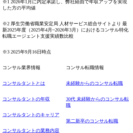
承ください。 【服装・持ち物】 ・特になし カジュアルな服
※1 2026年1月に内定承諾し、弊社経由で年収アップを実現
装でご参加ください。 【募集ポジション】 ITコンサルタン
した方の平均値
ト(役職問わず) 【案件内容(一例)】 ・IT戦略立案/IT中長期
ロードマップ策定 ・全社クラウド基盤グランドデザイン策
※2 厚生労働省職業安定局 人材サービス総合サイトより 最
定 ・全社デジタルトランスフォーメーション企画構想 ・業
新2025年度（2025年4月~2026年3月）におけるコンサル特化
務/組織/システムの現状分析/RPA選定/導入/実装 ・プライベ
転職エージェント支援実績数比較
ート/パブリッククラウド導入 ・AI活用による業務効率化/
業務再構築 ・IoTを活用したデジタルワークスタイル変革案
企画 ・Disruptive Technologyを活用した新規事業の立案/推
※3 2025年9月16日時点
進 など 【中途入社社員の入社の決め手(一例)】 ・創業
フェーズに参画し、コアメンバーとして会社を一緒に創り
コンサル業界情報
コンサル転職情報
上げていきたい ・サービスやソリューションに捉われず、
顧客が真に求めるサービスを提供したい ・様々な業種業界
でのプロジェクトに参画し、自身のスキルアップを図りた
コンサルタントとは
未経験からのコンサル転職
い ・エンジニア経験を活かして要件定義や提案、企画とい
った上流工程にチャレンジしたい ・コンサルのみならず新
コンサルタントの年収
30代 未経験からのコンサル転
規事業開発にも興味があり、ゆくゆくはチャレンジしてみ
職
たい オンライン(Teams)
コンサルタントのキャリア
第二新卒のコンサル転職
コンサルタントの業務内容