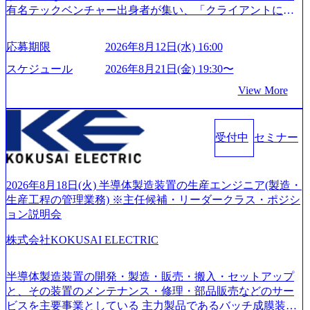
有名テックベンチャー出身者が集い、「クライアントにと
って真のデジタルトランスフォーメーションを創造した
い」という想いの下で立ち上げた新鋭ファーム テクノロジ
応募期限
2026年8月12日(水) 16:00
ーがビジネスの成功に大きな影響力を持つDX時代におい
て、20年以上にわたってFintech業界を中心に最先端テクノ
スケジュール
2026年8月21日(金) 19:30〜
ロジーを提供してきたシンプレクスのノウハウを活かしつ
View More
つ、あらゆる業種・業界のクライアントの企業価値の最大
化を支援するために、戦略策定、組織改革、人材育成、業
務改善、実行支援などのコンサルティングサービスを一気
受付中
セミナー
通貫で提供するのが特徴（いわゆる総合コンサルティング
ファーム） 社名の由来は”DXエリアにSpir（槍）を指して
切り開く””simplexないでは金融以外の領域にX（クロス）し
ていく”という位置づけ 一昔前は金融が強い企業として認知
2026年8月18日(火) 半導体製造装置の生産エンジニア(製造・
されていたが、現在金融の売上割合は全体の3割。現在はTo
生産工程の管理業務) ※主任候補・リーダークラス・ポジシ
C事業を始め、パブリック、製造業、通信、エンタメ、教
ョン説明会
育、保健など幅広く強みのあるファーム。 ワンプール制で
株式会社KOKUSAI ELECTRIC
はあるが、社員の興味のある分野やスキルを活用したいな
どの希望は考慮してのアサイン。 そのため、専門性を身に
着けたい方でも幅広に経験を積みたい方でも、キャリア形
半導体製造装置の開発・製造・販売・搬入・セットアップ
成が柔軟に可能な環境である。 https://storage.googleapis.com/
と、その装置のメンテナンス・修理・部品販売などのサー
our-vision-production.appspot.com/public/images/20240925204135
ビスを主要事業としている 主力製品であるバッチ成膜装置