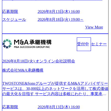
_93b1bff3-f71c-4bc9-8bd9-72a8a4826007_1200x554.webp https://
は、世界中の半導体デバイスメーカーから高く評価され、
storage.googleapis.com/our-vision-production.appspot.com/public/i
世界トップクラスのシェアを有している 技術と対話を通じ
mages/20250502152751_46c65543-87ef-4e86-a85a-8649e1c532f9
応募期限
2026年8月13日(木) 16:00
て未来を創造し、社会課題の解決に貢献することを目指し
_956x512.webp https://storage.googleapis.com/our-vision-producti
on.appspot.com/public/images/20250502152804_ba6aaa1a-9ffc-4f
ている Mission:私たちの技術/私たちの対話 Vision:夢を未来
スケジュール
2026年8月18日(火) 19:00～
2a-9b40-06fff8ee19af_961x517.webp https://storage.googleapis.co
につなぐベストパートナー Value:私たちの技術/私たちの対
View More
m/our-vision-production.appspot.com/public/images/202505021528
話 IoT社会の浸透、AIの加速等により半導体需要は世界中で
31_721b100c-62c9-4258-aa0e-97182898115f_960x510.webp シ
急伸長しており、それに伴い半導体製造装置の需要も伸長
ンプレクス社は、FinTech領域に強みを持つITコンサルティ
中 https://storage.googleapis.com/our-vision-production.appspot.co
ング会社で、NRI、NTTDATAと同じく世界のFinTech Ranki
受付中
セミナー
m/public/images/20260224131045_0fee4978-bb25-43a7-a367-542
ngsTop 100企業にも選出されている。ITコンサルティング、
6b95cd599_1200x543.webp https://storage.googleapis.com/our-visi
開発、運用保守と言った全工程を行う「一気通貫体制」が
on-production.appspot.com/public/images/20260224131052_2abe7
特長 ビジネスへの深い理解を持つコンサルタントが集うXs
cb8-329e-4a45-a8f5-73d9728b2cd7_1200x486.webp https://storag
2026年8月18日(火) オンライン会社説明会
e.googleapis.com/our-vision-production.appspot.com/public/image
pearと、最先端テクノロジーに深い知見を持つシンプレクス
s/20260224131100_d8b3379f-6e64-4566-aea4-924f21977d35_120
社またはグループ会社との協力体制を築いている Xspear社
株式会社M&A承継機構
0x460.webp https://storage.googleapis.com/our-vision-production.a
はあくまでもコンサルティングファームであり、システム
ppspot.com/public/images/20260224131116_05d25aab-49d6-4429-
開発を担当することはない https://storage.googleapis.com/our-vi
810e-138e27965ee8_1200x386.webp グローバル人財育成を目
TWOSTONE&Sonsグループが提供するM&Aアドバイザリー
sion-production.appspot.com/public/images/20240925204111_caa9
的とした「語学研修」、効果的なプレゼンのポイントを掴
サービスは、30,000以上のネットワークを活用して株式価値
4e4b-6aae-45a6-a0ce-b98154c816a2_1153x543.webp メンバー情
み実践に強くなるための「プレゼン研修」、自社キャリア
の最大化を目指す サービス内容は多岐にわたり、事業承継
報 (https://www.xspear.co.jp/member/)一部抜粋 - 伊勢山 昇吾氏:
アドバイザーによる自身のキャリア構築をめざす「キャリ
コンサルティングやM&Aアドバイザリー、財務アドバイザ
ベイカレントにてIT戦略立案から実装支援を軸に、様々な
ア開発研修」などがある 生産現場を含む全部門でフレック
リーなどが含まれており、幅広いニーズに対応 譲渡企業に
業界で新規事業戦略、成長戦略、PMI推進、業務改革等の幅
スタイム制度を実施しており、月単位の決められた労働時
応募期限
2026年8月13日(木) 16:00
対しては完全成功報酬制を採用し、M&A以外の選択肢も尊
広いプロジェクトに従事 - 鈴木健仁氏：新卒でベイカレン