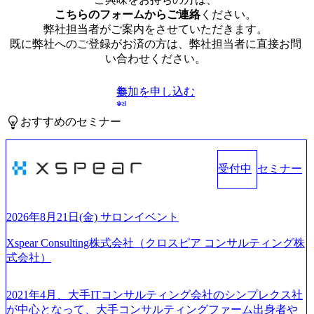
こちらのフォームからご連絡
ください。
弊社担当者がご案内をさせていただきます。
既に弊社へのご登録がお済の方は、弊社担当者に直接お問
い合わせください。
参加を申し込む
無
料
おすすめのセミナー
受付中
セミナー
2026年8月21日(金) サロンイベント
Xspear Consulting株式会社（クロスピア コンサルティング株
式会社）
2021年4月、大手ITコンサルティング会社のシンプレクス社
が中心となって、大手コンサルティングファーム出身者や