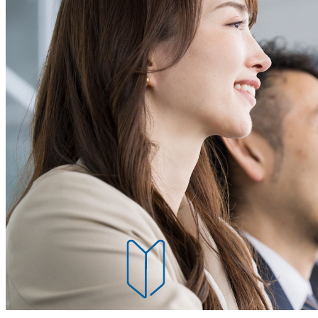
にてご連絡をいたします。 Step3:1day選考会当日 スケ
人数によっては下記のスケジュール通りとならない場合
ださい。 9:00〜9:45 → 事業説明会 10:00〜13:00 → 1次面接(最大60分) 13:00〜17:00 → 2次
面接(最大60分) ※後日オフラインでの最終面接のご案内
今回の1day選考会はフィールドセールス求人専用となり
ールドセールス求人をご覧ください。 ●職種内容 BtoB
に、従来の営業リストを活用した営業プロセスにおける
度の課題、受注率の課題などを解決する自社プロダクトを
様の業種は多岐にわたり、中小企業様から大手企業様ま
す。提供者でありながら、自社プロダクトを日頃から活
な動きも担えるのが特徴的です。 オンライン ●必須スキ
ちの方 ・年間ノルマや年間売上目標を連続的に達成した
験 ・成長思考:短期間で必要な知識とスキルをアップデー
キル ・アーリーフェーズのスタートアップでの就業経験 
ス〜改善)のご経験 ・営業チーム/マネジメントのご経験
験がある方 ・システム/ソフトウェアほか、提案型の無形