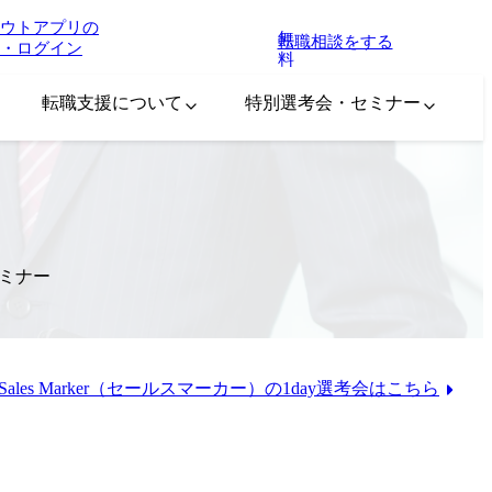
ウトアプリの
無
転職相談をする
・ログイン
料
転職支援について
特別選考会・セミナー
セミナー
ales Marker（セールスマーカー）の1day選考会はこちら