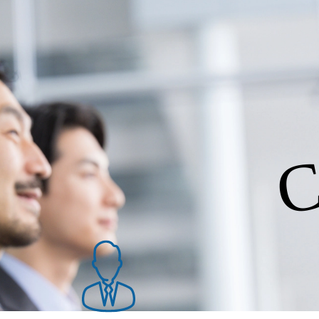
ジュールイメージ ですが、ご応募
もございますのでご承知おきく
有無をさせていただきます。 ※
ます。 詳しい職種や条件はフィ
セールスを行っている企業向け
課題、提案準備の均一化及び精
C
提案頂きます。 クライアント
で幅広くご提案していただきま
用していくので事業開発のよう
ル 下記いずれかのご経験をお持
実績経験 ・法人への新規営業経
トするマインドセット ●歓迎ス
・サービス立ち上げ期(リリー
 ・売上向上ソリューションの経
商材の営業経験