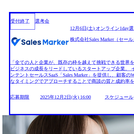
受付終了
選考会
12月6日(土) オンライン1d
株式会社Sales Marker（セ
「全ての人と企業が、既存の枠を越えて挑戦できる世界
ビジネスの成長をリードしているスタートアップ企業。 
ンテントセールスSaaS「Sales Marker」を提供し、顧
なタイミングでアプローチすることで商談の質と成約率を
社や大手金融機関、エン・ジャパンなどの大手企業を含む
売上230%UPや成約率200%UPなどの高い成果を創出している。 20
応募期限
2025年12月2日(火) 16:00
スケジュール
年12月2日(火) 16:00 今回の1day選考会は、【オンライン】にて選考を行います。 募集エ
リアについては1都3県の当社オフィスに出社可能範囲に
ただきます。 出社と在宅のハイブリットワークが可能です
週4,5日の出社で早期の独り立ちを一緒に目指していく流れと
ep1:エントリー Step2:書類選考 ※ご応募からは2営業
応募締切日の翌日までにご連絡いたします。 ※結果につ