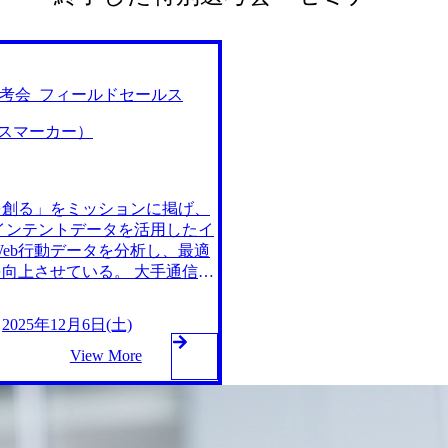
ay選考会_フィールドセールス
ールスマーカー）
を創る」をミッションに掲げ、
インテントデータを活用したイ
客のWeb行動データを分析し、最適
向上させている。 大手通信会
400社以上に導入されており、
25年12月6日(土) 2025
2025年12月6日(土)
お住まいの方を対象とさせてい
View More
が、入社から3,4ヶ月後までは
なります。 ●選考の流れ St
日内にご連絡、直前申し込みの方は
いては合否にかかわらずメール