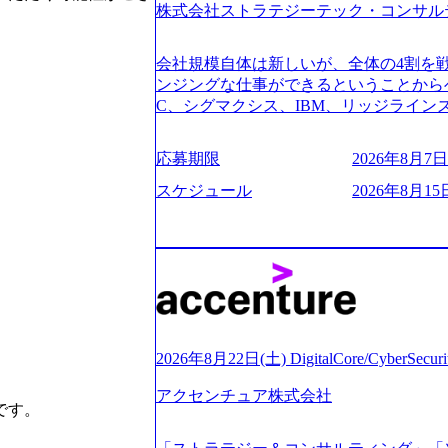
株式会社ストラテジーテック・コンサル
よび条件面談ともに、どの時間開始とな
のご予定をご都合いただけますと幸いです
前にGAB試験を受検いただきます(受験期限
会社規模自体は新しいが、全体の4割を
ただし、30代以上のコンサルファーム経
ンジングな仕事ができるということからベ
のみ。 書類選考通過後に、GAB試験に合
C、シグマクシス、IBM、リッジライ
をさせていただきます。 急速なグロー
ョインするピュアな戦略を伸ばす新興フ
事が困難になった大手企業をサポートす
※SaaSプロダクト、地方創生、メディア
応募期限
2026年8月7日(
ンスフォーメーション戦略を中心にコンサ
中者もいて働きやすい環境※コンサルク
存または新規大手事業会社から依頼され
みがあり、ヘルスケアな業界は広げてい
スケジュール
2026年8月15
援を行います。クライアントは各業界上
はない制度 ワンプール制を敷く、柔軟な組織 2
から「新規事業戦略」「既存事業のトラ
2026年8月7日(金) 16:00 ※枠が
ただいています。 (2)「SIerやPMO
できない可能性がございます ※コンサルタ
である「戦略」案件をメインとしたコン
ただいたご応募者様については、1day
一部抜粋＞ ・海外事業(新規・既存)事
だきます ● 面接(1次・最終を一度の面
おけるAIを活用した事業戦略検討支援 ・
担当者より結果についてご連絡させていた
ティ領域における地域活性アプリ企画支
する選考会となります 内定の判断がつ
ションを活用した事業戦略策定及び営業
をいただく場合がございます ● 面接、
2026年8月22日(土) DigitalCore/CyberSe
ランスフォーメーションの案件が多数 ●
ます ・実施前日までに日程およびURL
人のタスク管理及び遂行を担う。主な作
アクセンチュア株式会社
件面談ともに、どの時間開始となっても
す。

向け資料のドラフト作成、プロジェクトに
定をご都合いただけますと幸いです ※1
シニアコンサルタント プロジェクトメ
B試験を受検いただきます(受験期限は1d