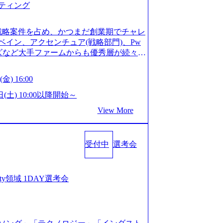
ティング
ってもご対応いただけるよう、候補者様
 ※1day選考会のご参加希望の方は、事
は1day選考会実施日の3日前まで)。 ※
戦略案件を占め、かつまだ創業期でチャレ
験3年以上の方はGAB受検免除、書類選考
イン、アクセンチュア(戦略部門)、Pw
格している方へ1day選考会当日のご案内
ンズなど大手ファームからも優秀層が続々ジ
バル化により既存事業では成長戦略を描く
ァーム。 事業会社機能へ携われる可能性
るため、新規事業立案や既存事業のトラ
など リモート比率99%、福岡や北海道在
金) 16:00
ルティングサポートいたします。 (1)既
ラスから 製造業、金融業、通信業界に強
た「経営戦略」等のコンサルティング支
く予定 インセンティブ支給という他社に
日(土) 10:00以降開始～
位5社をターゲットとし、特にCXOクラス
026年8月15日(土) 10:00以降開始～
View More
ンスフォーメーション」の依頼を多数い
限られておりますので、ご応募いただいてもご対応
支援を積極的に獲得しない」、弊社がプライム
ント未経験 or IT未経験と判断させてい
サルティングを行います ＜プロジェクト
ではなく通常選考でのご案内とさせていた
業のビジネスモデル検討支援 ・金融領域に
受付中
選考会
接で実施) ※面接終了しましたら、後日弊社
新規ICT事業戦略策定支援 ・スマートシ
だきます。 ● 一日で最終面接まで完了
援及び実行支援 ・ロボティクスソリュー
かなかった場合、後日面接や面談のお時間
支援 ※その他新規事業や既存デジタルト
条件面談それぞれ最大1時間を想定しており
curity領域 1DAY選考会
 コンサルタント プロジェクトにおける個
を共有させていただきます ・面接および条
業としては、仮説検証からクライアント
ご対応いただけるよう、候補者様のご予
おける課題/リスク管理などを担当。 ●
day選考会のご参加希望の方は、事前にGA
ンバーとしてプロジェクトの一領域を担
ay選考会実施日の3日前まで)。 ※ただ