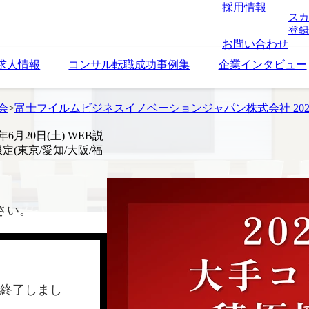
採用情報
スカ
登録
お問い合わせ
求人情報
コンサル転職成功事例集
企業インタビュー
考会
>
富士フイルムビジネスイノベーションジャパン株式会社 2026年6月20
月20日(土) WEB説
域限定(東京/愛知/大阪/福
さい。
終了しまし