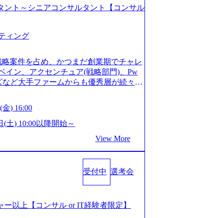
コンサルタント～シニアコンサルタント【コンサル
ティング
戦略案件を占め、かつまだ創業期でチャレ
イン、アクセンチュア(戦略部門)、Pw
ンズなど大手ファームからも優秀層が続々ジ
ァーム。 事業会社機能へ携われる可能性
など リモート比率99%、福岡や北海道在
金) 16:00
ラスから 製造業、金融業、通信業界に強
く予定 インセンティブ支給という他社に
日(土) 10:00以降開始～
026年8月15日(土) 10:00以降開始～
View More
限られておりますので、ご応募いただいてもご対応
サルタント未経験 or IT未経験と判断さ
dayではなく通常選考でのご案内とさせ
受付中
選考会
度の面接で実施) ※面接終了しましたら、後
ていただきます。 ● 一日で最終面接ま
断がつかなかった場合、後日面接や面談の
面接、条件面談それぞれ最大1時間を想定し
ージャー以上【コンサル or IT経験者限定】
URLを共有させていただきます ・面接お