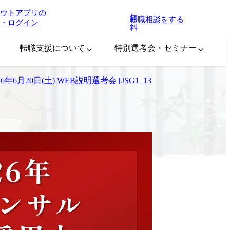
ウトアプリの
無
転職相談をする
・ログイン
料
転職支援について
特別選考会・セミナー
日(土) WEB説明選考会 [JSG1_13][23][27][40]SE(