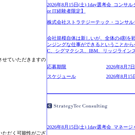
2026年8月15日(土) 1day選考会_
or IT経験者限定】
株式会社ストラテジーテック・コンサル
会社規模自体は新しいが、全体の4割を
ンジングな仕事ができるということからベ
C、シグマクシス、IBM、リッジライ
ョインするピュアな戦略を伸ばす新興フ
させていただきますの
※SaaSプロダクト、地方創生、メディア
応募期限
2026年8月7日(
中者もいて働きやすい環境※コンサルク
みがあり、ヘルスケアな業界は広げてい
スケジュール
2026年8月15
はない制度 ワンプール制を敷く、柔軟な組織 2
2026年8月7日(金) 16:00 ※枠が
できない可能性がございます ※弊社がコン
せていただいたご応募者様については、1
ていただきます ● 面接(1次・最終を一
日弊社担当者より結果についてご連絡させ
で完了する選考会となります 内定の判
お時間をいただく場合がございます ● 
2026年8月15日(土) 1day選考会_マネ
ております ・実施前日までに日程および
いただく可能性がござ