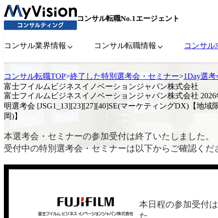
コンサル転職No.1エージェント
コンサル業界情報
コンサル転職情報
コンサル
コンサル転職TOP
>
終了した特別選考会・セミナー
>
1Day選
富士フイルムビジネスイノベーションジャパン株式会社
富士フイルムビジネスイノベーションジャパン株式会社 2026年6
明選考会 [JSG1_13][23][27][40]SE(マーケティングDX)【地
岡)】
本選考会・セミナーの参加受付は終了いたしました。
受付中の特別選考会・セミナーは以下からご確認くだ
本日程の参加受付は
た