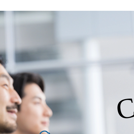
を活用し、顧客の業務革新と効率化の実現に
を深くヒアリングし、企画構想からアジ
貫で推進していただきます。 プロジェ
定義からテストまでの一連の工程におけ
析、顧客ヒアリング、戦略策定、技術選
す。 ＜SE＞ 参画いただく案件はプラ
発～テスト～リリース・リリース後対応
画当初はご経験に応じたフェーズからご
ポートしつつ、徐々に対応範囲を広げてい
的な品質向上を目的とし、プロジェクト
ただきます。 課題選定から顧客への企
していただきます。 アジャイル開発を
C
ながら改善サイクルを回すため、ご自身
く、高い貢献度を実感できます。 ● 勤務地 東京都渋谷区渋谷3丁目6-7 渋谷
ワー 事業所内禁煙(入居する施設に喫煙
の喫煙を全面的に禁止 ・禁煙サポート制度
れかのご経験をお持ちの方 ・システム・
義～基本設計など上流経験2年以上 ・PM
詳細設計までのいずれかの上流工程の経
験 ・お客様との折衝経験、交渉経験 ・
組まれたご経験 ・アジャイル/スクラムへ