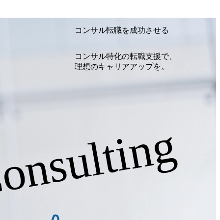
貢献します。 ＜PL/PM＞ 顧客の要望
ャイル開発による開発支援までを一気通
クト提案・推進の中核として、企画・要件
コンサル転職を成功させる
る管理業務に加え、最上流での現状分
定、品質改善なども推進していただきま
コンサル特化の転職支援で、
イム案件メインです。 要件定義～設計～開
理想のキャリアアップを。
まで一気通貫でご担当いただきます。 参
担当いただき、当社の社員が業務面をサ
ただきます。 ＜QAエンジニア＞ 本質
の上流(コンサルティング領域)から参画い
画提案、そして実行までを一気通貫で支援
通じて顧客の要望や提案を柔軟に取り入れ
onsulting
の提案がサービスに直接反映されやす
金王タ
専用室あり) ・就業規則により就業時間内
あり オンライン ● 必須要件 以下いず
ソフトウェア開発経験3年以上 ・要件定
O経験2年以上 ● 歓迎要件 ・要件定義から
験 ・サブリーダー以上のマネジメント経
組織課題に対して主体的に業務改善に取り
の興味関心 ● 求める人物像 ・リーダー