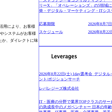
「ストラテジー＆コンサルティング」「
う。主な作業としては、As-Is分析、
し、30代以上のコンサルファーム経験3
リーX」「オペレーションズ」の5領域
向けの報告資料・ディスカッションペ ー
み。 書類選考通過後に、GAB試験に合格
発・デジタル・マーケティング・ITシ
2019年11月に設立され、成長期といわ
させていただきます。 急速なグローバ
からその実行的側面であるITサービスの
大していく時期のため、メンバーや組織
が困難になった大手企業をサポートする
ファームである あらゆる産業において非常
す。 また、希望者はパートナー以外で
応募期限
2026年8月7日(
スフォーメーション戦略を中心にコンサル
ne Global 500社の80％以上の企
の活用により、お客様
る環境です。 自ら案件を取り、プロジ
または新規大手事業会社から依頼された
ジェクトは「ファーストリテイリングに
スケジュール
2026年8月22日
● 事業会社機能にも携われる 弊社にはコ
事やシステムがお客様
を行います。クライアントは各業界上位
のDX化支援」「ヴィヴィアン・ウエス
クト・メディア・地方創生事業があるた
ら「新規事業戦略」「既存事業のトラン
たか、ダイレクトに味
ンサルティング活動のみならず、2021年にはKD
コンサルタントとしての経験を活かしな
だいています。 (2)「SIerやPMO支
を設立し、人工知能とデータアナリティ
善ができます。(希望者のみとなります) 
ある「戦略」案件をメインとしたコンサ
する活動や、デジタル人材育成の支援も盛んに行う 採
大手外資系コンサルファーム出身者が多く
部抜粋＞ ・海外事業(新規・既存)事業
e.com/content/dam/accenture/final/accenture
幅広い年齢の方が活躍しています ● インダストリー・ソリューションで区切られ
けるAIを活用した事業戦略検討支援 ・新
e.pdf#zoom=50) 女性の活躍について (https://www
ていない組織です(ワンプール制) ● 
ィ領域における地域活性アプリ企画支援
inal/careers/corporate/document/wom
バル案件に対応するコンサルティング体
ョンを活用した事業戦略策定及び営業支
ログ (https://www.accenture.com/jp-ja/b
2026年8月22日(土) 1day選考会_デ
-2-1 東京ミッドタウン八重洲 八重洲セ
ンスフォーメーションの案件が多数 ● 
経営」 (https://business.nikkei.com/atc
ント/ポジションサーチ
禁煙、ビル内喫煙室あり WEB ・書類
て、プロジェクト・メンバーの管理・運
理由【コンサル業界俯瞰マップ】 (https://diamo
ている方で、書類選考を通過し面接・面談未実施の方 ● テ
推進、クライアントとのコミュニケーシ
レバレジーズ株式会社
店出身者などマーケティングのトップ人材が集結するワケ 
ント ・4年生大学卒業に限る ・大手総
成などを担当。 ● シニアマネージャー
e/detail/45446) エンジニアから
部門におけるコンサルティング経験5年以上
ージャーの管理、及びプロジェクト推進
(https://www.businessinsider.jp
業に限る ・以下のいずれかの実務経験を有する方 - MBB
IT・医療の分野で業界TOPクラスのサー
や、会社経営の観点から提案活動、社内ト
ライゼーション (https://www.accenture.com/jp-ja
コンサルティング経験2年以上 - BIG4のStrategy部門におけるコンサルティング経
の急成長中のメガベンチャー 日本の年
ートナー 主要クライアントの責任者とし
ustomization) 大正製薬：ITカーブアウト支援 (http