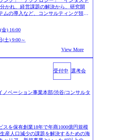
ソング」「テクノロジー」「インダスト
仮説構築や施策立案、クライアントの上位層
年以上の方はGAB受検免除、書類選考の
に分かれ、経営課題の解決から、研究開
パーの作成などを担当。 ● 裁量権 弊社は
している方へ1day選考会当日のご案内を
ステムの導入など、コンサルティング領域
れるフェーズにあります。 事業・組織を拡
ル化により既存事業では成長戦略を描く事
提供まで一貫して支援する総合系・IT系
がスケールしていく過程を体感できま
ため、新規事業立案や既存事業のトラン
に良質な顧客基盤を築いており、Fortu
も大手役員の方へのセールスにも参加でき
金) 16:00
ティングサポートいたします。 (1)既存
業をクライアントとして抱えている 手掛けたプロ
ェクト体制を作っていくことも可能です。
「経営戦略」等のコンサルティング支援
おけるグローバル化」「資生堂グループ
(土) 9:00～
ンサルティング事業以外にもSaaSプロダ
5社をターゲットとし、特にCXOクラスか
トウッドの製品開発」など多岐にわたる コ
め、上記事業に携わることも可能です。
View More
スフォーメーション」の依頼を多数いた
DIと合弁会社「ARISE analytics」
がら自らプロダクト開発や自社の業務改
援を積極的に獲得しない」、弊社がプライムで
クス技術で新たなイノベーションを創出
● BIG4・アクセンチュアをはじめとした
ルティングを行います ＜プロジェクト一
用資料 (https://www.accentur
集まっています ● 平均年齢は35歳で、
のビジネスモデル検討支援 ・金融領域にお
受付中
選考会
-com/document-2/Accenture-Recruiting-Brochur
規ICT事業戦略策定支援 ・スマートシテ
.accenture.com/content/dam/accenture/f
海外事業拠点をシンガポールに設立し、グロー
及び実行支援 ・ロボティクスソリューシ
en-brochure.pdf#zoom=50) 社員発信のキャリアブ
制を構築しています 東京都中央区八重洲2
援 ※その他新規事業や既存デジタルトラ
logs/japan-careers-blog) 江川社長が語る「105点
ジタルイノベーション事業本部/渋谷/コンサルタ
ントラルタワー8階 受動喫煙対策 : 執務室内
マネージャー プロジェクトの管理者とし
l/gen/19/00604/021600008/) 規模拡大で成功する
選考を通過された方 ・すでに応募いただい
営を担う。プロジェクト設計から管理・
nd.jp/articles/-/346218) 大手広告代理
クノロジーコンサルタ
ョン、成果物の品質管理、メンバーの育
(https://markezine.jp/articl
合コンサルティングファームのITコンサル
 主要なプロジェクトの責任者として、マネ
コンサルタントへ。会社に入って、何が変わった？
 ● 戦略コンサルタント ・4年生大学卒
を担う。プロジェクト全体の品質管理
/post-288838) プラダ：ラグジュアリー製品のパーソナ
及び戦略ファームでの
ビスを保有創業18年で年商1000億円規模
レーニングを実施。 ● アソシエイトパ
/case-studies/song/prada-luxury-product-c
齢生産人口減少の課題を解決するための海
て、大規模/高難易度プロジェクトの統括
s://www.accenture.com/jp-ja/case-stud