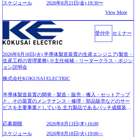
社後のキャリアパス ・質疑応答(20分) オンライン (Google M
て、20年以上にわたってFintech業界を中心に最先端テクノ
スケジュール
2026年8月21日(金) 19:30〜
ージのぼんやりしていた部分が明確になりました」「業界
eet) ・営業・マーケティングなど、ビジネスサイドでのキャ
ロジーを提供してきたシンプレクスのノウハウを活かしつ
の全体感や実際に働いていらっしゃる方の体感的なお話を
View More
リアを検討されている方 ・転職を具体的に決めてはいない
つ、あらゆる業種・業界のクライアントの企業価値の最大
伺うことができ、参考になりました」 オンライン(ZOO
が、情報収集を進めたい段階の方 ・東京・大阪での勤務を
化を支援するために、戦略策定、組織改革、人材育成、業
M)
希望される方
務改善、実行支援などのコンサルティングサービスを一気
受付中
セミナー
通貫で提供するのが特徴（いわゆる総合コンサルティング
ファーム） 社名の由来は”DXエリアにSpir（槍）を指して
切り開く””simplexないでは金融以外の領域にX（クロス）し
ていく”という位置づけ 一昔前は金融が強い企業として認知
2026年8月18日(火) 半導体製造装置の生産エンジニア(製造・
されていたが、現在金融の売上割合は全体の3割。現在はTo
生産工程の管理業務) ※主任候補・リーダークラス・ポジシ
C事業を始め、パブリック、製造業、通信、エンタメ、教
ョン説明会
育、保健など幅広く強みのあるファーム。 ワンプール制で
株式会社KOKUSAI ELECTRIC
はあるが、社員の興味のある分野やスキルを活用したいな
どの希望は考慮してのアサイン。 そのため、専門性を身に
着けたい方でも幅広に経験を積みたい方でも、キャリア形
半導体製造装置の開発・製造・販売・搬入・セットアップ
成が柔軟に可能な環境である。 https://storage.googleapis.com/
と、その装置のメンテナンス・修理・部品販売などのサー
our-vision-production.appspot.com/public/images/20240925204135
ビスを主要事業としている 主力製品であるバッチ成膜装置
_93b1bff3-f71c-4bc9-8bd9-72a8a4826007_1200x554.webp https://
は、世界中の半導体デバイスメーカーから高く評価され、
storage.googleapis.com/our-vision-production.appspot.com/public/i
世界トップクラスのシェアを有している 技術と対話を通じ
mages/20250502152751_46c65543-87ef-4e86-a85a-8649e1c532f9
応募期限
2026年8月13日(木) 16:00
て未来を創造し、社会課題の解決に貢献することを目指し
_956x512.webp https://storage.googleapis.com/our-vision-producti
on.appspot.com/public/images/20250502152804_ba6aaa1a-9ffc-4f
ている Mission:私たちの技術/私たちの対話 Vision:夢を未来
スケジュール
2026年8月18日(火) 19:00～