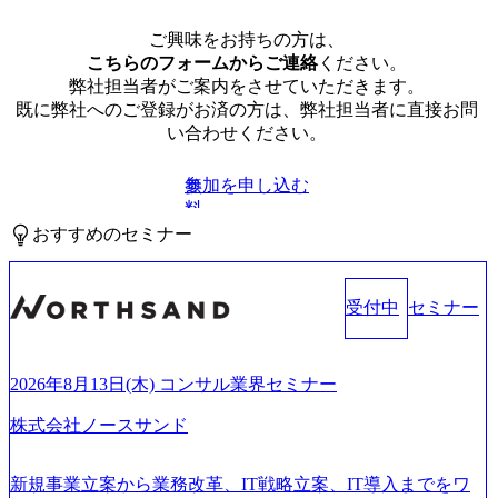
ご興味をお持ちの方は、
こちらのフォームからご連絡
ください。
弊社担当者がご案内をさせていただきます。
既に弊社へのご登録がお済の方は、弊社担当者に直接お問
い合わせください。
参加を申し込む
無
料
おすすめのセミナー
受付中
セミナー
2026年8月13日(木) コンサル業界セミナー
株式会社ノースサンド
新規事業立案から業務改革、IT戦略立案、IT導入までをワ