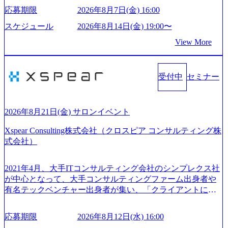
sion.co.jp/consulting-firm/northsand/interview01) ノースサンドは
育支援サービスを提供している 動画メディア事業を基盤と
応募期限
2026年8月7日(金) 16:00
2015年に設立され、前年比205%の売上成長を遂げるなど、
して、留学支援・訪日教育旅行・SNSマーケティング事業
急速な成長を遂げている。 ​ 新規事業立案から業務改革、IT
を展開している Mission:より多くの人に、グローバルという
スケジュール
2026年8月14日(金) 19:00〜
戦略立案、IT導入までをワンストップで提供するコンサル
選択肢を Vision:世界を代表する、ライフチェンジ・インフ
View More
ティングファームである。 ​- 2025年1月時点で従業員数1,209
ラになる Value： INTEGRITY誠実であろう 素直に心を開い
名を擁し、事業拡大を続けている。 「人」にフォーカスを
て伝える、自責かつ利他の精神で動く、謙虚な姿勢でウソ
当てたコンサルティング会社として、社員の人間力を強み
やグチを言わない BE CRAZY熱狂しよう 10倍思考で攻め
としたサービスを提供している。 ​- - 2018年から6年連続で
受付中
セミナー
る、失敗を恐れずにふみだす、執着心をもって没頭する O
「働きがいのある会社ベストカンパニー」に選出され、社
WNERSHIP当事者であろう みずから決めてみずから動く、
員モチベーションが高いと評価されている。 ​ 大手コンサル
全体最適で考える、チームを巻き込む SPEEDスピードにこ
ティングファームやSIer、事業会社出身者など、多様な経歴
だわろう 今すぐ決める、すばやく動く、まず成果物をだす
2026年8月21日(金) サロンイベント
の社員が活躍している。 年間休日120日以上、完全週休2日
GRITやり抜こう 逆境でもブレずに続ける、改善サイクルを
制、有給休暇初年度10日（消化率46.3%）、特別休暇5日な
Xspear Consulting株式会社（クロスピア コンサルティング株
回す、結果が出るまでやり抜く 2026年8月14日(金) 19:00〜2
ど、充実した休暇制度を整備している。 ​ 月平均残業時間は
式会社）
0:00 (60分) 2026年8月7日(金) 16:00 本説明会は、選考の前段
25時間であり、ワークライフバランスを重視した働き方が
として「まず会社を知っていただく場」として設けたもの
可能である。 ​ スポレク制度や入社者歓迎会、全社員集会、
です。評価の場ではないため、キャリアを検討中の段階の
2021年4月、大手ITコンサルティング会社のシンプレクス社
リフレッシュ休暇など、社員同士の交流や健康をサポート
方にもご参加いただけます。 連休中の平日夜という日程の
が中心となって、大手コンサルティングファーム出身者や
する取り組みが充実している。 2026年8月13日(木) 19:00～2
ため、在職中の方も有給を取得することなく、現職への配
有名テックベンチャー出身者が集い、「クライアントにと
0:30予定 2026年8月7日(金) 16:00 コンサル業界の動向や業務
慮なくご参加いただけます。帰省先からのオンライン参加
って真のデジタルトランスフォーメーションを創造した
内容・会社説明・匿名の質問コーナーなどを盛り込んだ業
も可能です。 ● 当日のプログラム ・会社説明(40分) 教育
い」という想いの下で立ち上げた新鋭ファーム テクノロジ
界セミナーを実施しています。 ●前回開催時のアンケート
応募期限
2026年8月12日(水) 16:00
旅行事業の内容とビジネスモデル/今後の構想・事業展開/入
ーがビジネスの成功に大きな影響力を持つDX時代におい
結果 満足度：100％ 感想一例：「コンサルタントへのイメ