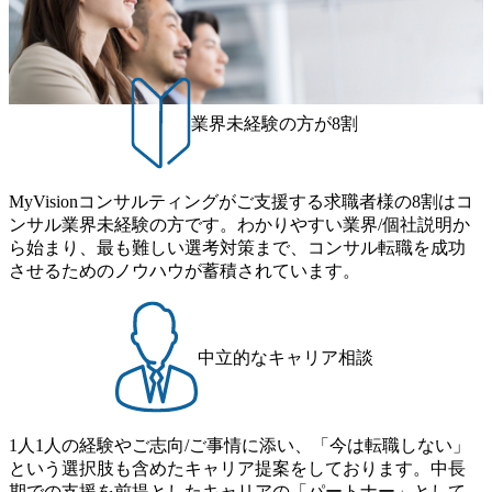
する。 - 藏満 一馬氏：アクセンチュア出身。金融業界を中
れます。 年次有給休暇の残日数は、翌年度に繰り越すこと
心に、DX戦略策定、新規事業立案、組織変革、規制対応等
ができます。 慶弔休暇は、事由により取得可能日数は異な
の幅広いプロジェクトを主導する。 - 天野 善仁氏：19卒Pw
りますが、3～7日の連続休暇を取得できます。 リフレッシ
C出身。Xspear最年少シニアマネージャー 社員インタビュー
ュ休暇は、規程で定める勤続年数ごとに、連続5日のリフレ
ページ (https://www.xspear.co.jp/career/interviews/) 戦略だけの
ッシュ休暇を取得できます。 【育児や子の看護、介護など
業界未経験の方が8割
コンサルは終わり──コンサル業界の風雲児に聞く。“これ
の制度】 育児休暇： 対象：小学校1年修了時の3月31日まで
から”のコンサルの在り方 (https://www.businessinsider.jp/articl
の子を育てるすべての従業員※期間：通算3年間 短時間勤
e/20250205-simplex-xspear/) Xspear Consultingがえるぼし認定
務： 対象：小学校卒業までの子を育てるすべての従業員 1
を取得 (https://www.agara.co.jp/article/382811) シンプレクスと
MyVisionコンサルティングがご支援する求職者様の8割はコ
日2時間15分まで、始業・終業時刻の繰り上げ・繰り下げが
Xspear Consultingが、東京都港区の行政手続き100%デジタル
ンサル業界未経験の方です。わかりやすい業界/個社説明か
可能 子の看護休暇： 子1人につき5日まで取得でき、1時間
化を支援 (https://www.afpbb.com/articles/-/3520247) 【未経験
ら始まり、最も難しい選考対策まで、コンサル転職を成功
単位で取得することも可能 家族看護休暇： 5日まで取得で
者】 ・年収UPでのオファー ・ワンプールで様々なインダ
させるためのノウハウが蓄積されています。
き、1時間単位で取得することも可能 【独身寮、住宅手当制
ストリーやソリューションを裁量をもって経験できる ・上
度など】 独身寮：富山事業所の近くに、白風寮と青風寮の2
流工程、先端技術を学べる環境 【コンサルファーム経験
つの寮があり、以下の入居基準を満たす方が入居可能で
者】 ・専門領域に軸足を置きながら、他領域にもチャレン
す。 ＜入居基準＞ ・満33歳までの独身者 ・自宅から勤務地
ジできる環境 ・タイトルアップでのオファー ・現職ファー
中立的なキャリア相談
までの通勤総時間が2時間を超えること 住宅手当： 本社の
ムより高いオファー年収 ・実力主義でプロモーションでき
近くには独身寮や社宅等が無いため、条件を満たす方には
る（ダブルスキップもあり） ・週に1度のアサインｍｔｇで
住宅手当を支給します。 また、独身寮は男性のみの入居と
こまめに社員のキャリアについて検討してもらえる。結
なるため、入居基準を満たす女性には住宅手当を支給しま
1人1人の経験やご志向/ご事情に添い、「今は転職しない」
果、なりたいキャリアを反映できるｐｊにアサインしても
す。 住宅手当は、一般賃貸物件を従業員が契約し、規程で
という選択肢も含めたキャリア提案をしております。中長
らえる ・シンプレクスというテクノロジーに強い部隊がい
定める金額を会社が支払います。 その他： 採用時や転勤等
期での支援を前提としたキャリアの「パートナー」として