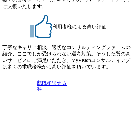
るため、エンジニアの視点からも協業しクライアントへ価
による引っ越し費用は、会社が負担します。 2026年8月18日
ご支援いたします。
値提供できる ・デリバリー中心の案件もあればセールス中
(火) 19:00～20:00 2026年8月13日(木) 16:00 応募をご検討され
心の案件もあり、個々の裁量や得意領域に合わせた売り上
ている方を対象に、会社説明会を実施予定です。 ● 求人名
げの立て方を選べる ここ1年で社員数60名⇒100名超、売上
・【富山】半導体製造装置の生産エンジニア(製造・生産工
今期18億円⇒来期30億円（いずれも約170％アップ）と急成
利用者様による高い評価
程の管理業務) ※主任候補・リーダークラス ・【砺波】半
長中のファームである また、成長中ファームのため優秀な
導体製造装置の生産エンジニア(製造・生産工程の管理業務)
上司の近くで働けるチャンスも多い(ボストン・コンサルテ
※主任候補・リーダークラス オンライン (Microsoft Teams)
ィング・グループ出身者等 (https://www.xspear.co.jp/member/ta
丁寧なキャリア相談、適切なコンサルティングファームの
※顔出しは不要です。ご質問頂く際のみ、顔出ししていた
keto_kajita/)） 多様なメンバー、多様なプロジェクトによる
紹介、ここでしか受けられない選考対策。そうした質の高
だければと存じます。
自己成長機会が多く、新たなチャレンジが可能 100名規模に
いサービスにご満足いただき、MyVisionコンサルティング
も関わらず、外資系戦略コンサルティングファームや総合
は多くの求職者様から高い評価を頂いています。
系コンサルティングファームをはじめ、メーカー、ITベン
チャー、外資系金融機関など多彩な出自で構成されてお
無
転職相談する
り、常に刺激を受けながらプロジェクトワークが可能 総合
料
コンサルティングファームの名の通り、全方位のクライア
ントに対して様々なプロジェクトが存在しており、手を上
げれば常に新しいテーマのチャレンジ機会を提供している
（ワンプール制） そのため、全体の離職率10％以下、未経
験3年未満の離職率は0％と驚異の定着率を誇る 大手ファー
ムと同水準以上の報酬制度であり、ファーム経験者の場合
は、転職時報酬アップが基本 強く「個人」の成⾧を重視す
るカルチャーであり、昇進に枠もなく、今ならReadyになれ