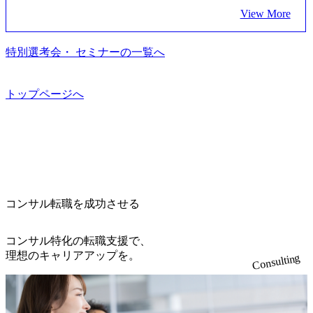
2a-9b40-06fff8ee19af_961x517.webp https://storage.googleapis.co
につなぐベストパートナー Value:私たちの技術/私たちの対
View More
m/our-vision-production.appspot.com/public/images/202505021528
話 IoT社会の浸透、AIの加速等により半導体需要は世界中で
31_721b100c-62c9-4258-aa0e-97182898115f_960x510.webp シ
急伸長しており、それに伴い半導体製造装置の需要も伸長
ンプレクス社は、FinTech領域に強みを持つITコンサルティ
中 https://storage.googleapis.com/our-vision-production.appspot.co
特別選考会・ セミナーの一覧へ
ング会社で、NRI、NTTDATAと同じく世界のFinTech Ranki
m/public/images/20260224131045_0fee4978-bb25-43a7-a367-542
ngsTop 100企業にも選出されている。ITコンサルティング、
6b95cd599_1200x543.webp https://storage.googleapis.com/our-visi
開発、運用保守と言った全工程を行う「一気通貫体制」が
on-production.appspot.com/public/images/20260224131052_2abe7
トップページへ
特長 ビジネスへの深い理解を持つコンサルタントが集うXs
cb8-329e-4a45-a8f5-73d9728b2cd7_1200x486.webp https://storag
e.googleapis.com/our-vision-production.appspot.com/public/image
pearと、最先端テクノロジーに深い知見を持つシンプレクス
s/20260224131100_d8b3379f-6e64-4566-aea4-924f21977d35_120
社またはグループ会社との協力体制を築いている Xspear社
0x460.webp https://storage.googleapis.com/our-vision-production.a
はあくまでもコンサルティングファームであり、システム
ppspot.com/public/images/20260224131116_05d25aab-49d6-4429-
開発を担当することはない https://storage.googleapis.com/our-vi
810e-138e27965ee8_1200x386.webp グローバル人財育成を目
sion-production.appspot.com/public/images/20240925204111_caa9
的とした「語学研修」、効果的なプレゼンのポイントを掴
4e4b-6aae-45a6-a0ce-b98154c816a2_1153x543.webp メンバー情
み実践に強くなるための「プレゼン研修」、自社キャリア
報 (https://www.xspear.co.jp/member/)一部抜粋 - 伊勢山 昇吾氏:
コンサル転職を成功させる
アドバイザーによる自身のキャリア構築をめざす「キャリ
ベイカレントにてIT戦略立案から実装支援を軸に、様々な
ア開発研修」などがある 生産現場を含む全部門でフレック
業界で新規事業戦略、成長戦略、PMI推進、業務改革等の幅
スタイム制度を実施しており、月単位の決められた労働時
コンサル特化の転職支援で、
広いプロジェクトに従事 - 鈴木健仁氏：新卒でベイカレン
間の範囲内で、出社・退社の時刻を社員の自己裁量に委
理想のキャリアアップを。
Consulting
トに入社し最年少ディレクターを経てXspearに参画 - 梶田
ね、ワークライフバランスを図りながら効率的に働くこと
威人氏：BCG出身。金融業界における戦略策定、DX戦略立
ができる 【休日】 土日祝休みの完全週休2日制 2025年度の
案、人事組織テーマに強みを持ち、メディア・エンタメ業
年間休日は125日（GW8日、夏季9日、年末年始9日） 有給
界においてはDX戦略立案、NFT等の新規事業立案を得意と
休暇は年間24日（4月1日入社の場合）で、入社日に付与さ