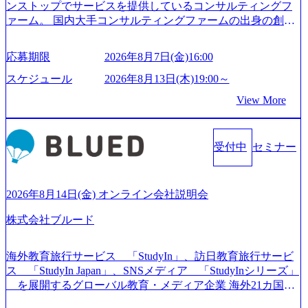
ンストップでサービスを提供しているコンサルティングフ
ァーム。 国内大手コンサルティングファームの出身の創業
メンバーが、「クライアントの求めていることに対して、
もっと自由に誠実に提案できる会社をつくりたい」「胸を
応募期限
2026年8月7日(金)16:00
張って会社が好きだと言えるような家族的な組織をつくり
たい」という想いで会社を設立 PwC・アクセンチュアとい
スケジュール
2026年8月13日(木)19:00～
った大手コンサルティングファームをはじめ、SIerや事業会
View More
社出身者など、様々な経歴の社員が活躍しており、働きや
すく魅力的な環境が整っているため、定着率が高いことか
ら「働きがいのある会社」に4年連続ベストカンパニーに選
受付中
セミナー
出されている。 残業時間は平均30時間程度 事業/IT戦略立案
や各種プロジェクトマネジメント、最先端テクノロジーの
導入支援までワンストップでサービスを提供する。「世界
をデザインする」というビジョンを掲げ、クライアント目
2026年8月14日(金) オンライン会社説明会
線のきめ細やかな気配りで、クライアントが本当に求めて
株式会社ブルード
いることは何かを追究し、本当に価値のある成果を提供し
ている。 2015年創業ながら、従業員数が1年で300人強増加
の736名（2024年1月）に到達。上場を目指し、さらに採用
海外教育旅行サービス 「StudyIn」、訪日教育旅行サービ
のスピードを上げている。 人にフォーカスをして急成長す
ス 「StudyIn Japan」、SNSメディア 「StudyInシリーズ」
る唯一無二のコンサルティングファーム【株式会社ノース
を展開するグローバル教育・メディア企業 海外21カ国と
サンド 執行役員新山氏、庄司氏インタビュー】 (https://my-vi
の取引実績と2,000校以上の提携教育機関を活用し、海外教