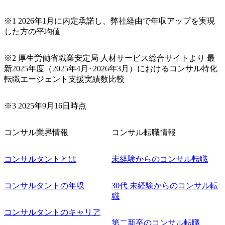
ば上がれる環境となっている 安定した経営環境の下、コン
サルティングファームの立ち上げフェーズに関わることが
※1 2026年1月に内定承諾し、弊社経由で年収アップを実現
できる 豊富な経験を持つコンサル経験者の場合は、自らチ
した方の平均値
ームを立ち上げることが可能 裁量をもった営業活動、デリ
バリー活動ができる(スタートアップとの協業、新規ソリュ
※2 厚生労働省職業安定局 人材サービス総合サイトより 最
ーションの開発 など) シンプレクスの顧客基盤、エンジニ
新2025年度（2025年4月~2026年3月）におけるコンサル特化
アケイパビリティを活かた確度の高い事業立ち上げが経験
転職エージェント支援実績数比較
できる 2026年8月21日(金) 19:30〜21:30 (19:20開場) 2026年8
月12日(水) 16:00 ※参加状況によっては抽選とさせていただ
く可能性がございます。 このたび、ファーム経験者の方を
※3 2025年9月16日時点
対象にした懇親会形式の採用イベント「サロンイベント」
を開催いたします。 カジュアルな場で現場社員と直接交流
コンサル業界情報
コンサル転職情報
できる機会ですので、ぜひご参加ください。 当日はXspear
Consulting代表取締役の早田とMDやその他現場社員が複数
名参加する予定です！ ●費用 : 無料 虎ノ門ヒルズ付近 ※詳
コンサルタントとは
未経験からのコンサル転職
細な場所については参加者の方へ個別でご連絡いたしま
す。 コンサルファームにてマネージャー以上の職務を担当
コンサルタントの年収
30代 未経験からのコンサル転
している方
職
コンサルタントのキャリア
第二新卒のコンサル転職