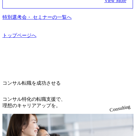
ジュアリー製品のパーソナライゼーション (https://www.acce
View More
s/20240925162633_7242d0de-3e54-4f03-b076-00318d5c0dff_120
います ● 平均年齢は35歳で、幅広い年齢の方が活躍してい
して、プロジェクト・メンバーの管理・運営を担う。プロ
nture.com/jp-ja/case-studies/song/prada-luxury-product-customizati
0x644.webp レバレジーズ株式会社 会社説明資料 (https://spea
ます ● インダストリー・ソリューションで区切られていな
ジェクト設計から管理・推進、クライアントとのコミュニ
on) 大正製薬：ITカーブアウト支援 (https://www.accenture.co
kerdeck.com/leverages/leverages-hui-she-shao-jie-zi-liao-zhong-tu-
い組織です(ワンプール制) ● 海外事業拠点をシンガポールに
特別選考会・ セミナーの一覧へ
ケーション、成果物の品質管理、メンバーの育成などを担
m/jp-ja/case-studies/consulting/taisho-pharmaceutical)（ストラテ
cai-yong-xiang-ke) 「働く人」「事業・サービス」「カルチャ
設立し、グローバル案件に対応するコンサルティング体制
当。 ● シニアマネージャー 主要なプロジェクトの責任者と
ジー & コンサルティング） ソフトバンク：初のオンライン
ー」など、レバレジーズのリアルを取り上げています！ (htt
を構築しています 東京都中央区八重洲2-2-1 東京ミッドタウ
して、マネージャーの管理、及びプロジェクト推進を担
開催「SoftBank World 2020」でマーケ＆営業のDX実現 (http
ps://melev.leverages.jp/) レバレジーズグローバル、大分県より
ン八重洲 八重洲セントラルタワー8階 受動喫煙対策 : 執務室
トップページへ
う。プロジェクト全体の品質管理や、会社経営の観点から
s://www.accenture.com/jp-ja/case-studies/communications-media/so
「外国人留学生等受入環境整備事業委託業務」を受託 (http
内禁煙、ビル内喫煙室あり WEB ・書類選考を通過された方
ftbank)（通信） 経済産業省：事業者の申請手続きを電子化
提案活動、社内トレーニングを実施。 ● アソシエイトパー
s://prtimes.jp/main/html/rd/p/000000612.000010591.html) レバレ
・すでに応募いただいている方で、書類選考を通過し面
する「保安ネット」を構築。省庁DXの先進事例を実現 (http
トナー 主要クライアントの責任者として、大規模/高難易度
ジーズ、モチベーション管理システム「NALYSYS」リリー
接・面談未実施の方 ● テクノロジーコンサルタント ・4年
s://www.accenture.com/jp-ja/case-studies/public-service/meti-indust
プロジェクトの統括管理・推進を担う。会社経営の観点か
ス (https://prtimes.jp/main/html/rd/p/000000622.000010591.html) Y
生大学卒業に限る ・大手総合コンサルティングファームのI
ry-safety-network)（公共サービス） カルビー：SAP HANAの
ら新規クライアント開拓や社内全体のトレーニング、ナレ
ouTube（【公式】レバレジーズCh） (https://www.youtube.co
Tコンサル部門におけるコンサルティング経験5年以上 ● 戦
導入で基幹システムを刷新 (https://www.accenture.com/jp-ja/ca
ッジマネジメントを実施。 ● パートナー 複数の主要クライ
m/@leveragesCh) レバレジーズで活躍するメンバー紹介！〜
略コンサルタント ・4年生大学卒業に限る ・以下のいずれ
se-studies/consumer-goods-services/calbee)（消費財・サービ
アントの統括責任者を担う。主に業界/テーマの有識者とし
管理職種編 〜 (https://www.youtube.com/watch?v=RETwZKac2
かの実務経験を有する方 - MBB及び戦略ファームでのコ
ス） 世界49カ国に約73万人以上（2024年5月時点）の社員を
てプロジェクト全体の品質担保やマネジメント全般を担
コンサル転職を成功させる
UI) レバレジーズで活躍するメンバー紹介！〜 営業職種編
ンサルティング経験2年以上 - BIG4のStrategy部門におけ
擁し、世界120以上の国の企業を顧客に売上641億ドルを誇
当。会社経営の観点から、統括管理を実施。 ● 執行役員 コ
〜 (https://www.youtube.com/watch?v=XJ7Eam0onXA) 創業以
るコンサルティング経験2年以上 ● 求める人物像 ・高いコ
る 日本では2.3万人以上の従業員を擁しており(会計系BIG4
ンサルタントの総括責任者として、プロジェクトに関わ
来黒字を維持し、急成長中でありながら安定した事業を展
コンサル特化の転職支援で、
ミュニケーション能力をお持ちの方 ・最新のトレンド・テ
を上回る規模感)、営業利益率も約15％と驚異的な数字とな
り、クライアントとのリレーションを発展・拡大させるこ
開し、高い安定性を持つ企業へと成長している 10年後に1兆
理想のキャリアアップを。
ーマや事例にキャッチアップし、バイタリティーを持って
っている、売上・従業員数共にこの8年間で4倍近くの成長
Consulting
とをミッションとする。自社へ提言の質を常に高く担保す
円を目指す日本にもなかなかないメガベンチャー。創業か
チャレンジできる方 ・自らコンサル業界やクライアント動
を遂げていることから、今後も高い成長が見込まれる 多く
る責任を担う。 ● 裁量権 弊社は2019年11月に設立され、成
ら黒字経営。年間130%成長 https://storage.googleapis.com/our-
向を把握し、クライアントや自社への提案などに積極的に
の技術者を抱えており、アビームコンサルティングに続い
長期といわれるフェーズにあります。 事業・組織を拡大し
vision-production.appspot.com/public/images/20251030164405_5c
関わることができる方 ・スケジューリング(優先順位付け含
て日本国内2番目にSAP認定コンサルタント制度の有資格者
ていく時期のため、メンバーや組織がスケールしていく過
527843-d227-4df8-b86c-5587f843fdf6_1200x471.webp https://stor
む)など、ビジネスベーシックスキルが習得できている方
数が多く、特にIT領域に強みを持つ グローバルのポジショ
age.googleapis.com/our-vision-production.appspot.com/public/imag
程を体感できます。 また、希望者はパートナー以外でも大