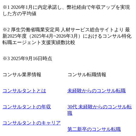
当いただきます。 参画当初はご経験に応じたフェーズから
※1 2026年1月に内定承諾し、弊社経由で年収アップを実現
ご担当いただき、当社の社員が業務面をサポートしつつ、
した方の平均値
徐々に対応範囲を広げていただきます。 ＜QAエンジニア＞
本質的な品質向上を目的とし、プロジェクトの上流(コンサ
ルティング領域)から参画いただきます。 課題選定から顧客
※2 厚生労働省職業安定局 人材サービス総合サイトより 最
への企画提案、そして実行までを一気通貫で支援していた
新2025年度（2025年4月~2026年3月）におけるコンサル特化
だきます。 アジャイル開発を通じて顧客の要望や提案を柔
転職エージェント支援実績数比較
軟に取り入れながら改善サイクルを回すため、ご自身の提
案がサービスに直接反映されやすく、高い貢献度を実感で
※3 2025年9月16日時点
きます。 ● 勤務地 東京都渋谷区渋谷3丁目6-7 渋谷金王タワ
ー 事業所内禁煙(入居する施設に喫煙専用室あり) ・就業規
則により就業時間内の喫煙を全面的に禁止 ・禁煙サポート
コンサル業界情報
コンサル転職情報
制度あり オンライン ● 必須要件 以下いずれかのご経験をお
持ちの方 ・システム・ソフトウェア開発経験3年以上 ・要
コンサルタントとは
未経験からのコンサル転職
件定義～基本設計など上流経験2年以上 ・PMO経験2年以上
● 歓迎要件 ・要件定義から詳細設計までのいずれかの上流
工程の経験 ・サブリーダー以上のマネジメント経験 ・お客
コンサルタントの年収
30代 未経験からのコンサル転
様との折衝経験、交渉経験 ・組織課題に対して主体的に業
職
務改善に取り組まれたご経験 ・アジャイル/スクラムへの興
コンサルタントのキャリア
味関心 ● 求める人物像 ・リーダーシップが取れる方/一人称
で主体的に動ける方 ・年齢にこだわらず、アドバイスを素
第二新卒のコンサル転職
直に受け取れる方 ・推進力のある方