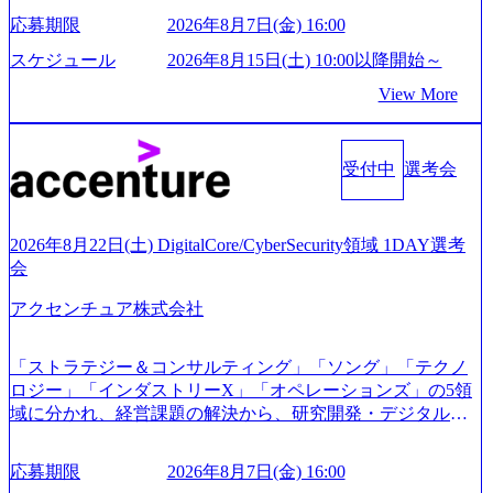
対応いただけるよう、候補者様のご予定をご都合いただけ
が続々ジョインするピュアな戦略を伸ばす新興ファーム。
応募期限
2026年8月7日(金) 16:00
ますと幸いです ※1day選考会のご参加希望の方は、事前に
事業会社機能へ携われる可能性※SaaSプロダクト、地方創
GAB試験を受検いただきます(受験期限は1day選考会実施日
生、メディアなど リモート比率99%、福岡や北海道在中者
スケジュール
2026年8月15日(土) 10:00以降開始～
の3日前まで)。 ※ただし、30代以上のコンサルファーム経
もいて働きやすい環境※コンサルクラスから 製造業、金融
View More
験3年以上の方はGAB受検免除、書類選考のみ。 書類選考
業、通信業界に強みがあり、ヘルスケアな業界は広げてい
通過後に、GAB試験に合格している方へ1day選考会当日の
く予定 インセンティブ支給という他社にはない制度 ワンプ
ご案内をさせていただきます。 急速なグローバル化により
ール制を敷く、柔軟な組織 2026年8月15日(土) 10:00以降開
既存事業では成長戦略を描く事が困難になった大手企業を
受付中
選考会
始～ 2026年8月7日(金) 16:00 ※枠が限られておりますので、
サポートするため、新規事業立案や既存事業のトランスフ
ご応募いただいてもご対応できない可能性がございます ※
ォーメーション戦略を中心にコンサルティングサポートい
コンサルタント未経験 or IT未経験と判断させていただいた
たします。 (1)既存または新規大手事業会社から依頼された
ご応募者様については、1dayではなく通常選考でのご案内
2026年8月22日(土) DigitalCore/CyberSecurity領域 1DAY選考
「経営戦略」等のコンサルティング支援を行います。クラ
とさせていただきます ● 面接(1次・最終を一度の面接で実
会
イアントは各業界上位5社をターゲットとし、特にCXOクラ
施) ※面接終了しましたら、後日弊社担当者より結果につい
スから「新規事業戦略」「既存事業のトランスフォーメー
アクセンチュア株式会社
てご連絡させていただきます。 ● 一日で最終面接まで完了
ション」の依頼を多数いただいています。 (2)「SIerやPMO
する選考会となります 内定の判断がつかなかった場合、後
支援を積極的に獲得しない」、弊社がプライムである「戦
日面接や面談のお時間をいただく場合がございます ● 面
「ストラテジー＆コンサルティング」「ソング」「テクノ
略」案件をメインとしたコンサルティングを行います ＜プ
接、条件面談それぞれ最大1時間を想定しております ・実施
ロジー」「インダストリーX」「オペレーションズ」の5領
ロジェクト一部抜粋＞ ・海外事業(新規・既存)事業のビジ
前日までに日程およびURLを共有させていただきます ・面
域に分かれ、経営課題の解決から、研究開発・デジタル・
ネスモデル検討支援 ・金融領域におけるAIを活用した事業
接および条件面談ともに、どの時間開始となってもご対応
マーケティング・ITシステムの導入など、コンサルティン
戦略検討支援 ・新規ICT事業戦略策定支援 ・スマートシテ
いただけるよう、候補者様のご予定をご都合いただけます
グ領域からその実行的側面であるITサービスの提供まで一
ィ領域における地域活性アプリ企画支援及び実行支援 ・ロ
応募期限
2026年8月7日(金) 16:00
と幸いです ※1day選考会のご参加希望の方は、事前にGAB
貫して支援する総合系・IT系ファームである あらゆる産業
ボティクスソリューションを活用した事業戦略策定及び営