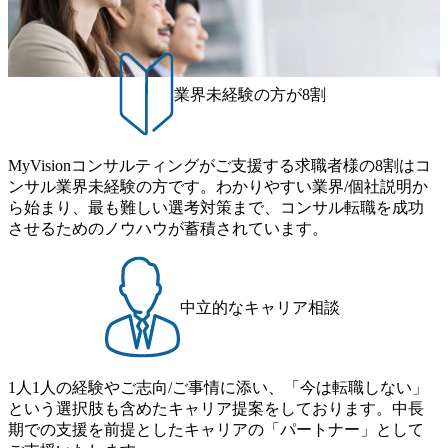
ンに自由に応募できる社内の転職ツール「キャリアズ・マ
es/20251030164946_dc0888f6-0539-4887-84d7-34c8d8544226_1
手役員の方へのセールスにも参加できる環境です。 自ら案
200x666.webp 年間100億円規模の投資の元、10以上もの新規
ーケットプレイス」が存在し、本ツールを活用で上司の引
件を取り、プロジェクト体制を作っていくことも可能で
事業を立ち上げているため様々な業界を経験することが可
き留めを受けずに移動が可能である（異動者は年間約1,000
す。 ● 事業会社機能にも携われる 弊社にはコンサルティン
能 社内転職が活発であり、多様なスキルを1社で身に着ける
名） 残業時間や有休取得率など約10項目を数値化すること
グ事業以外にもSaaSプロダクト・メディア・地方創生事業
ことが可能 事業開発・運用を内包かする「オールインハウ
で、実行前後で離職率を半減させることに成功した 18時以
業界未経験の方が8割
があるため、上記事業に携わることも可能です。コンサル
ス」型の組織体。社内スカウトや社内公募制度を用いて主
降の会議を原則禁止としているほか、在宅勤務制度の全社
タントとしての経験を活かしながら自らプロダクト開発や
体的かつ柔軟なキャリア形成が可能。 https://storage.googleap
展開、ハラスメント抑止に向けた研修の拡充、社外窓口設
自社の業務改善ができます。(希望者のみとなります) ● BIG
is.com/our-vision-production.appspot.com/public/images/20251030
置など徹底的な仕組み化を推進する 育休取得率は男性6
4・アクセンチュアをはじめとした大手外資系コンサルファ
MyVisionコンサルティングがご支援する求職者様の8割はコ
165942_70f09968-1b27-43e6-b849-1cd107c4f488_1200x698.web
5%、女性100%と全国平均を上回る実績を持ち、女性の管理
ーム出身者が多く集まっています ● 平均年齢は35歳で、幅
ンサル業界未経験の方です。わかりやすい業界/個社説明か
p ## 働き方／WLB／待遇 内装8億円超のかっこいいオフィ
職率も21.8%（2023年12月時点）とフレキシブルな働き方を
広い年齢の方が活躍しています ● インダストリー・ソリュ
ら始まり、最も難しい選考対策まで、コンサル転職を成功
スがあり、 働き甲斐のあるランキング、新卒注目ランキン
提供 2026年8月22日(土) 9:00～19:30頃 ※選考会参加人数に
ーションで区切られていない組織です(ワンプール制) ● 海外
させるためのノウハウが蓄積されています。
グ受賞歴多数 あえての未上場であり株主からの圧力がない
より変動 2026年8月7日(金) 16:00 参加予定DTE ① MRS-IMS
事業拠点をシンガポールに設立し、グローバル案件に対応
ため事業創造の自由度が高く、赤字事業でも投資して長期
(旧ITXO-IMS) ② TS&T(旧TS&A) ③ CyberSecurity ④ IES ⑤ I
するコンサルティング体制を構築しています 東京都中央区
的な成長を若手に任せられる環境 対面でのコミュニケーシ
TS-Fukuoka ⑥ AMS-PRD ⑦ AMS-H&PS オンライン (Teams)
八重洲2-2-1 東京ミッドタウン八重洲 八重洲セントラルタワ
ョンメリットを重視するため出社勤務。1日の労働時間平均
ー8階 受動喫煙対策 : 執務室内禁煙、ビル内喫煙室あり WE
中立的なキャリア相談
9.2時間、有休消化率81%(2024年度の年間データ、エンジニ
B 書類選考通過後に、GAB試験に合格している方 ● テクノ
ア組織） 2026年8月22日(土) 10:00～最長16:00 2026年8月10
ロジーコンサルタント ・4年生大学卒業に限る ・大手総合
日(月) 16:00 ※応募者が定員を上回る場合は、厳正なる審査
コンサルティングファームのITコンサル部門におけるコン
の上参加者を決定させていただきます。ご了承ください。
1人1人の経験やご志向/ご事情に添い、「今は転職しない」
サルティング経験5年以上 ● 戦略コンサルタント ・4年生大
● 当日の流れ 受付 → 会社説明会 → 面接(会社説明会終了
という選択肢も含めたキャリア提案をしております。中長
学卒業に限る ・以下のいずれかの実務経験を有する方
後、随時ご案内) ※全てリモートにて実施します。 ※参加
期での支援を前提としたキャリアの「パートナー」として
- MBB及び戦略ファームでのコンサルティング経験2年以
される方に個別に当日の面接案内をお送りいたします。 ※