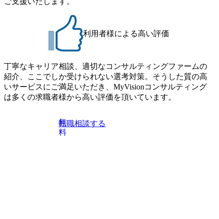
ご支援いたします。
上 - BIG4のStrategy部門におけるコンサルティング経験2
通常の選考フローと異なり、事前に適性検査をご受検いた
年以上 ● 求める人物像 ・高いコミュニケーション能力をお
だきます。 ● 詳細 デジタルイノベーション事業部でのポジ
持ちの方 ・最新のトレンド・テーマや事例にキャッチアッ
ションサーチになります。 ご経験やスキル、そして適性や
プし、バイタリティーを持ってチャレンジできる方 ・自ら
利用者様による高い評価
志向性に合わせて、以下のいずれかの役割でご活躍いただ
コンサル業界やクライアント動向を把握し、クライアント
きます。 ※本求人はレバテック株式会社の雇用となりま
や自社への提案などに積極的に関わることができる方 ・ス
す。 ※案件によっては客先に出向いての作業も発生しま
ケジューリング(優先順位付け含む)など、ビジネスベーシッ
丁寧なキャリア相談、適切なコンサルティングファームの
す。 ＜ITコンサルタント＞ Webアプリケーション、SaaS系
クスキルが習得できている方
紹介、ここでしか受けられない選考対策。そうした質の高
の領域において、大手・ベンチャー・スタートアップ企業
いサービスにご満足いただき、MyVisionコンサルティング
に対する課題解決支援を行います。 直近の案件では、大規
は多くの求職者様から高い評価を頂いています。
模基幹システムにおける最上流のPoC(概念実証)支援から構
想策定、開発マネジメント支援までを一気通貫で担当して
います。 生成AIなどの最新技術とシステムを活用し、顧客
無
転職相談する
の業務革新と効率化の実現に貢献します。 ＜PL/PM＞ 顧客
料
の要望を深くヒアリングし、企画構想からアジャイル開発
による開発支援までを一気通貫で推進していただきます。
プロジェクト提案・推進の中核として、企画・要件定義か
らテストまでの一連の工程における管理業務に加え、最上
流での現状分析、顧客ヒアリング、戦略策定、技術選定、
品質改善なども推進していただきます。 ＜SE＞ 参画いただ
く案件はプライム案件メインです。 要件定義～設計～開発
～テスト～リリース・リリース後対応まで一気通貫でご担