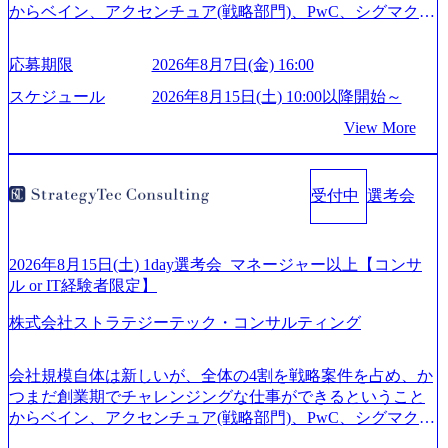
からベイン、アクセンチュア(戦略部門)、PwC、シグマクシ
ス、IBM、リッジラインズなど大手ファームからも優秀層
が続々ジョインするピュアな戦略を伸ばす新興ファーム。
応募期限
2026年8月7日(金) 16:00
事業会社機能へ携われる可能性※SaaSプロダクト、地方創
生、メディアなど リモート比率99%、福岡や北海道在中者
スケジュール
2026年8月15日(土) 10:00以降開始～
もいて働きやすい環境※コンサルクラスから 製造業、金融
View More
業、通信業界に強みがあり、ヘルスケアな業界は広げてい
く予定 インセンティブ支給という他社にはない制度 ワンプ
ール制を敷く、柔軟な組織 2026年8月15日(土) 10:00以降開
受付中
選考会
始～ 2026年8月7日(金) 16:00 ※枠が限られておりますので、
ご応募いただいてもご対応できない可能性がございます ※
弊社がコンサルタント未経験 or IT未経験と判断させていた
だいたご応募者様については、1dayではなく通常選考での
2026年8月15日(土) 1day選考会_マネージャー以上【コンサ
ご案内とさせていただきます ● 面接(1次・最終を一度の面
ル or IT経験者限定】
接で実施) ※面接終了しましたら、後日弊社担当者より結果
株式会社ストラテジーテック・コンサルティング
についてご連絡させていただきます。 ● 一日で最終面接ま
で完了する選考会となります 内定の判断がつかなかった場
合、後日面接や面談のお時間をいただく場合がございます
会社規模自体は新しいが、全体の4割を戦略案件を占め、か
● 面接、条件面談それぞれ最大1時間を想定しております ・
つまだ創業期でチャレンジングな仕事ができるということ
実施前日までに日程およびURLを共有させていただきます
からベイン、アクセンチュア(戦略部門)、PwC、シグマクシ
・面接および条件面談ともに、どの時間開始となってもご
ス、IBM、リッジラインズなど大手ファームからも優秀層