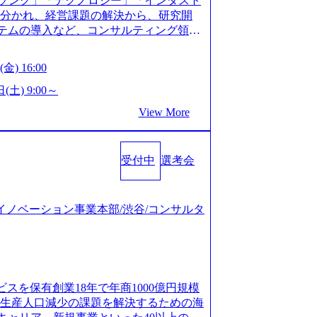
ソング」「テクノロジー」「インダスト
仮説構築や施策立案、クライアントの上位層
年以上の方はGAB受検免除、書類選考の
に分かれ、経営課題の解決から、研究開
パーの作成などを担当。 ● 裁量権 弊社は
している方へ1day選考会当日のご案内を
ステムの導入など、コンサルティング領域
れるフェーズにあります。 事業・組織を拡
ル化により既存事業では成長戦略を描く事
提供まで一貫して支援する総合系・IT系
がスケールしていく過程を体感できま
ため、新規事業立案や既存事業のトラン
に良質な顧客基盤を築いており、Fortu
も大手役員の方へのセールスにも参加でき
金) 16:00
ティングサポートいたします。 (1)既存
業をクライアントとして抱えている 手掛けたプロ
ェクト体制を作っていくことも可能です。
「経営戦略」等のコンサルティング支援
おけるグローバル化」「資生堂グループ
(土) 9:00～
ンサルティング事業以外にもSaaSプロダ
5社をターゲットとし、特にCXOクラスか
トウッドの製品開発」など多岐にわたる コ
め、上記事業に携わることも可能です。
View More
スフォーメーション」の依頼を多数いた
DIと合弁会社「ARISE analytics」
がら自らプロダクト開発や自社の業務改
援を積極的に獲得しない」、弊社がプライムで
クス技術で新たなイノベーションを創出
● BIG4・アクセンチュアをはじめとした
ルティングを行います ＜プロジェクト一
用資料 (https://www.accentur
集まっています ● 平均年齢は35歳で、
のビジネスモデル検討支援 ・金融領域にお
受付中
選考会
-com/document-2/Accenture-Recruiting-Brochur
規ICT事業戦略策定支援 ・スマートシテ
.accenture.com/content/dam/accenture/f
海外事業拠点をシンガポールに設立し、グロー
及び実行支援 ・ロボティクスソリューシ
en-brochure.pdf#zoom=50) 社員発信のキャリアブ
制を構築しています 東京都中央区八重洲2
援 ※その他新規事業や既存デジタルトラ
logs/japan-careers-blog) 江川社長が語る「105点
ジタルイノベーション事業本部/渋谷/コンサルタ
ントラルタワー8階 受動喫煙対策 : 執務室内
マネージャー プロジェクトの管理者とし
l/gen/19/00604/021600008/) 規模拡大で成功する
選考を通過された方 ・すでに応募いただい
営を担う。プロジェクト設計から管理・
nd.jp/articles/-/346218) 大手広告代理
クノロジーコンサルタ
ョン、成果物の品質管理、メンバーの育
(https://markezine.jp/articl
合コンサルティングファームのITコンサル
 主要なプロジェクトの責任者として、マネ
コンサルタントへ。会社に入って、何が変わった？
 ● 戦略コンサルタント ・4年生大学卒
を担う。プロジェクト全体の品質管理
/post-288838) プラダ：ラグジュアリー製品のパーソナ
及び戦略ファームでの
ビスを保有創業18年で年商1000億円規模
レーニングを実施。 ● アソシエイトパ
/case-studies/song/prada-luxury-product-c
齢生産人口減少の課題を解決するための海
て、大規模/高難易度プロジェクトの統括
s://www.accenture.com/jp-ja/case-stud