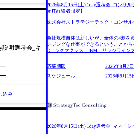
2026年8月15日(土) 1day選考会_
or IT経験者限定】
株式会社ストラテジーテック・コンサル
会社規模自体は新しいが、全体の4割を
ンジングな仕事ができるということからベ
day説明選考会_キ
C、シグマクシス、IBM、リッジライ
ョインするピュアな戦略を伸ばす新興フ
※SaaSプロダクト、地方創生、メディア
応募期限
2026年8月7日(
中者もいて働きやすい環境※コンサルク
みがあり、ヘルスケアな業界は広げてい
スケジュール
2026年8月15
はない制度 ワンプール制を敷く、柔軟な組織 2
2026年8月7日(金) 16:00 ※枠が
し込み
できない可能性がございます ※弊社がコン
せていただいたご応募者様については、1
ていただきます ● 面接(1次・最終を一
日弊社担当者より結果についてご連絡させ
で完了する選考会となります 内定の判
お時間をいただく場合がございます ● 
2026年8月15日(土) 1day選考会_マネ
ております ・実施前日までに日程および