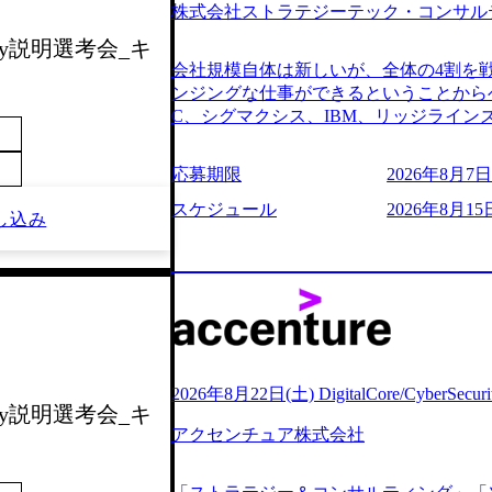
株式会社ストラテジーテック・コンサル
よび条件面談ともに、どの時間開始とな
のご予定をご都合いただけますと幸いです
day説明選考会_キ
前にGAB試験を受検いただきます(受験期限
会社規模自体は新しいが、全体の4割を
ただし、30代以上のコンサルファーム経
ンジングな仕事ができるということからベ
のみ。 書類選考通過後に、GAB試験に合
C、シグマクシス、IBM、リッジライ
をさせていただきます。 急速なグロー
ョインするピュアな戦略を伸ばす新興フ
事が困難になった大手企業をサポートす
※SaaSプロダクト、地方創生、メディア
応募期限
2026年8月7日(
ンスフォーメーション戦略を中心にコンサ
中者もいて働きやすい環境※コンサルク
存または新規大手事業会社から依頼され
みがあり、ヘルスケアな業界は広げてい
スケジュール
2026年8月15
し込み
援を行います。クライアントは各業界上
はない制度 ワンプール制を敷く、柔軟な組織 2
から「新規事業戦略」「既存事業のトラ
2026年8月7日(金) 16:00 ※枠が
ただいています。 (2)「SIerやPMO
できない可能性がございます ※コンサルタ
である「戦略」案件をメインとしたコン
ただいたご応募者様については、1day
一部抜粋＞ ・海外事業(新規・既存)事
だきます ● 面接(1次・最終を一度の面
おけるAIを活用した事業戦略検討支援 ・
担当者より結果についてご連絡させていた
ティ領域における地域活性アプリ企画支
する選考会となります 内定の判断がつ
ションを活用した事業戦略策定及び営業
をいただく場合がございます ● 面接、
2026年8月22日(土) DigitalCore/CyberSe
ランスフォーメーションの案件が多数 ●
day説明選考会_キ
ます ・実施前日までに日程およびURL
人のタスク管理及び遂行を担う。主な作
アクセンチュア株式会社
件面談ともに、どの時間開始となっても
向け資料のドラフト作成、プロジェクトに
定をご都合いただけますと幸いです ※1
シニアコンサルタント プロジェクトメ
B試験を受検いただきます(受験期限は1d