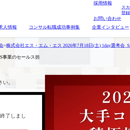
採用情報
スカ
登録
お問い合わせ
求人情報
コンサル転職成功事例集
企業インタビュー
考会
>
株式会社エス・エム・エス 2026年7月18日(土) 1day選考会_
SaaS事業のセールス担
さい。
終了しまし