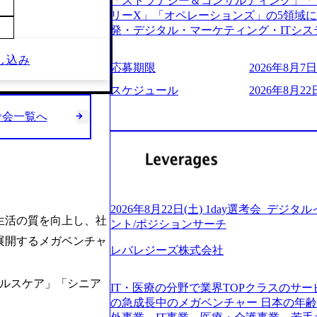
「ストラテジー＆コンサルティング」「
う。主な作業としては、As-Is分析、
し、30代以上のコンサルファーム経験3
リーX」「オペレーションズ」の5領域
向けの報告資料・ディスカッションペ ー
み。 書類選考通過後に、GAB試験に合格
発・デジタル・マーケティング・ITシ
2019年11月に設立され、成長期といわ
させていただきます。 急速なグローバ
からその実行的側面であるITサービスの
大していく時期のため、メンバーや組織
が困難になった大手企業をサポートする
し込み
ファームである あらゆる産業において非常
す。 また、希望者はパートナー以外で
応募期限
2026年8月7日(
スフォーメーション戦略を中心にコンサル
ne Global 500社の80％以上の企
る環境です。 自ら案件を取り、プロジ
または新規大手事業会社から依頼された
ジェクトは「ファーストリテイリングに
スケジュール
2026年8月22日
● 事業会社機能にも携われる 弊社にはコ
を行います。クライアントは各業界上位
のDX化支援」「ヴィヴィアン・ウエス
クト・メディア・地方創生事業があるた
ら「新規事業戦略」「既存事業のトラン
考会一覧へ
ンサルティング活動のみならず、2021年にはKD
コンサルタントとしての経験を活かしな
だいています。 (2)「SIerやPMO支
を設立し、人工知能とデータアナリティ
善ができます。(希望者のみとなります) 
ある「戦略」案件をメインとしたコンサ
する活動や、デジタル人材育成の支援も盛んに行う 採
大手外資系コンサルファーム出身者が多く
部抜粋＞ ・海外事業(新規・既存)事業
e.com/content/dam/accenture/final/accenture
幅広い年齢の方が活躍しています ● インダストリー・ソリューションで区切られ
けるAIを活用した事業戦略検討支援 ・新
e.pdf#zoom=50) 女性の活躍について (https://www
ていない組織です(ワンプール制) ● 
ィ領域における地域活性アプリ企画支援
inal/careers/corporate/document/wom
バル案件に対応するコンサルティング体
ョンを活用した事業戦略策定及び営業支
ログ (https://www.accenture.com/jp-ja/b
2026年8月22日(土) 1day選考会_デ
-2-1 東京ミッドタウン八重洲 八重洲セ
ンスフォーメーションの案件が多数 ● 
生活の質を向上し、社
経営」 (https://business.nikkei.com/atc
ント/ポジションサーチ
禁煙、ビル内喫煙室あり WEB ・書類
て、プロジェクト・メンバーの管理・運
理由【コンサル業界俯瞰マップ】 (https://diamo
展開するメガベンチャ
ている方で、書類選考を通過し面接・面談未実施の方 ● テ
推進、クライアントとのコミュニケーシ
レバレジーズ株式会社
店出身者などマーケティングのトップ人材が集結するワケ 
ント ・4年生大学卒業に限る ・大手総
成などを担当。 ● シニアマネージャー
e/detail/45446) エンジニアから
部門におけるコンサルティング経験5年以上
ージャーの管理、及びプロジェクト推進
(https://www.businessinsider.jp
ヘルスケア」「シニア
業に限る ・以下のいずれかの実務経験を有する方 - MBB
IT・医療の分野で業界TOPクラスのサー
や、会社経営の観点から提案活動、社内ト
ライゼーション (https://www.accenture.com/jp-ja
コンサルティング経験2年以上 - BIG4のStrategy部門におけるコンサルティング経
の急成長中のメガベンチャー 日本の年
ートナー 主要クライアントの責任者とし
ustomization) 大正製薬：ITカーブアウト支援 (http