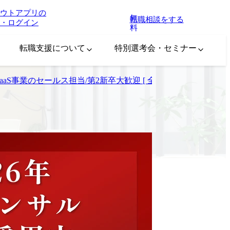
ウトアプリの
無
転職相談をする
・ログイン
料
転職支援について
特別選考会・セミナー
SaaS事業のセールス担当/第2新卒大歓迎 [ 全社共通 ]