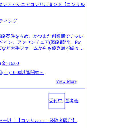
コンサルタント～シニアコンサルタント【コンサル
ティング
戦略案件を占め、かつまだ創業期でチャレ
イン、アクセンチュア(戦略部門)、Pw
ンズなど大手ファームからも優秀層が続々ジ
ァーム。 事業会社機能へ携われる可能性
など リモート比率99%、福岡や北海道在
金) 16:00
ラスから 製造業、金融業、通信業界に強
く予定 インセンティブ支給という他社に
日(土) 10:00以降開始～
026年8月15日(土) 10:00以降開始～
View More
限られておりますので、ご応募いただいてもご対応
サルタント未経験 or IT未経験と判断さ
dayではなく通常選考でのご案内とさせ
受付中
選考会
度の面接で実施) ※面接終了しましたら、後
ていただきます。 ● 一日で最終面接ま
断がつかなかった場合、後日面接や面談の
面接、条件面談それぞれ最大1時間を想定し
ージャー以上【コンサル or IT経験者限定】
URLを共有させていただきます ・面接お