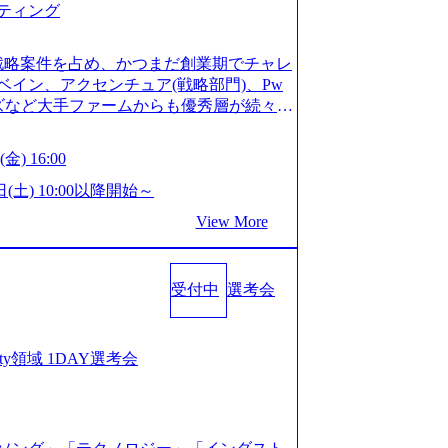
ティング
ってもご対応いただけるよう、候補者様
 ※1day選考会のご参加希望の方は、事
は1day選考会実施日の3日前まで)。 ※
戦略案件を占め、かつまだ創業期でチャレ
験3年以上の方はGAB受検免除、書類選考
イン、アクセンチュア(戦略部門)、Pw
格している方へ1day選考会当日のご案内
ンズなど大手ファームからも優秀層が続々ジ
バル化により既存事業では成長戦略を描く
ァーム。 事業会社機能へ携われる可能性
るため、新規事業立案や既存事業のトラ
など リモート比率99%、福岡や北海道在
金) 16:00
ルティングサポートいたします。 (1)既
ラスから 製造業、金融業、通信業界に強
た「経営戦略」等のコンサルティング支
く予定 インセンティブ支給という他社に
日(土) 10:00以降開始～
位5社をターゲットとし、特にCXOクラス
026年8月15日(土) 10:00以降開始～
View More
ンスフォーメーション」の依頼を多数い
限られておりますので、ご応募いただいてもご対応
支援を積極的に獲得しない」、弊社がプライム
ント未経験 or IT未経験と判断させてい
サルティングを行います ＜プロジェクト
ではなく通常選考でのご案内とさせていた
業のビジネスモデル検討支援 ・金融領域に
受付中
選考会
接で実施) ※面接終了しましたら、後日弊社
新規ICT事業戦略策定支援 ・スマートシ
だきます。 ● 一日で最終面接まで完了
援及び実行支援 ・ロボティクスソリュー
かなかった場合、後日面接や面談のお時間
支援 ※その他新規事業や既存デジタルト
条件面談それぞれ最大1時間を想定しており
curity領域 1DAY選考会
 コンサルタント プロジェクトにおける個
を共有させていただきます ・面接および条
業としては、仮説検証からクライアント
ご対応いただけるよう、候補者様のご予
おける課題/リスク管理などを担当。 ●
day選考会のご参加希望の方は、事前にGA
ンバーとしてプロジェクトの一領域を担
ay選考会実施日の3日前まで)。 ※ただ