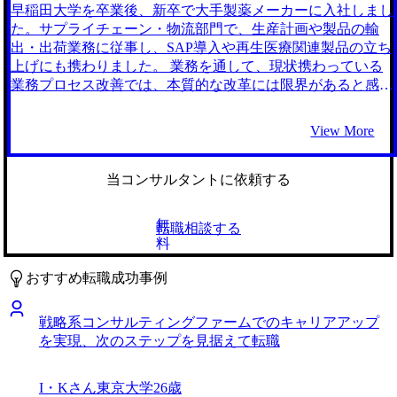
転職前は年収700万円、転職後は年収750万円になりました。
当に手厚かったと記憶しています。 担当してくださった石
っかりと深掘りしてどのファームのどの強みが私の希望にマ
早稲田大学を卒業後、新卒で大手製薬メーカーに入社しまし
崎さんが私自身の価値観を言語化することをサポートしてく
ッチしているかをわかりやすく説明していただきました。
た。サプライチェーン・物流部門で、生産計画や製品の輸
ださるのはもとより、前職での経験がコンサルティングファ
また、転職活動全体においても石崎さんの転職経験や面接対
出・出荷業務に従事し、SAP導入や再生医療関連製品の立ち
ームにおいてどのように役に立つのかを高い解像度で落とし
策に関する実践的なアドバイスも非常に有益でした。 提示
上げにも携わりました。 業務を通して、現状携わっている
込むのを支援してくださいました。そのおかげもあって、業
してくださるコンサルティングファームの豊富さに本当に驚
業務プロセス改善では、本質的な改革には限界があると感じ
界未経験ながら、私という人間がいかに役に立つかというア
かされました。自分の興味がある領域に絞るだけでも、魅力
ると同時に、自分の提案力や分析力が、報酬として十分に評
ピールのための礎となってくださいました。 自分でもこれ
的なファームが想定以上に多数ありました。 石崎さんとの
価されにくい環境に疑問を持つようになりました。キャリア
View More
まで気づかなかった強みを言語化することができたことです
密なコミュニケーションのおかげで心から納得のいく企業に
パスの将来性に不安を感じ、業務の一部ではなく、経営全体
かね。それは今の自分の自信にもつながっていますし、今後
内定をいただけて良かったです。自分の興味があった医療業
に対してより根本的かつ戦略的な解決策を打ち出せるフィー
コンサルタントとして働いていく中でも重要になってくると
界もそうですが、石崎さんが面談を通じてより根源的な仕事
ルドで働きたいと思い転職を決意しました。 サプライチェ
当コンサルタントに依頼する
思います。 最初から大手志向だったのは反省点かもしれま
へのモチベーションにアプローチしてくださったおかげで、
ーンの現場運営や物流プロセスの改善に携わる中で、組織全
せん。自分は医療系の領域に興味がありますので、大手以外
私自身が本当にやりたいことを明確にすることができまし
体の課題を俯瞰して捉える必要性を強く実感しました。これ
無
転職相談する
でも同領域に強みを持つ素敵なファームがこんなにたくさん
た。 良かった点と少し繋がってくるのですが、最初から業
までの業務で得た知見を活かし、より戦略的な視点から企業
料
あるんだということはもっと早く自分で調べておく必要があ
界を絞りすぎていたのは反省かなと思っています。枠に当て
の全体的な改革を支援できる環境として、コンサルティング
ったと思います。 転職前は年収670万円、転職後は年収750
はめるのではなく、より自身の本質的な部分としっかり対話
ファームに大きな魅力を感じたのが背景です。 3社です。 担
おすすめ転職成功事例
万円になりました。
を行ってから、向かうべき方向を定めるべきだと今は思って
当の石崎さんが、私の現場での経験をどのようにコンサルテ
います。 転職前は年収650万円、転職後は年収700万円にな
ィングの武器に変えられるか、具体的なケース面接練習や自
戦略系コンサルティングファームでのキャリアアップ
りました。
己の専門性の言語化・構造化に対して非常に丁寧にサポート
を実現、次のステップを見据えて転職
してくださったことが理由です。石崎さんの支援を通じ、業
界未経験ながらも自信を持って臨むことができました。 満
足しています。MyVisionのサービスは、現場での私の経験
I・Kさん
東京大学
26歳