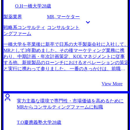
O.H
一橋大学
28歳
製薬業界
MR, マーケター
戦略系コンサルティ
コンサルタント
ングファーム
一橋大学を卒業後に新卒で日系の大手製薬会社に入社して、
MRとして3年勤めました。その後マーケティング業務に携
わり、中期計画・年次計画策定、KOLマネジメントに従事
する他、新規製品のローンチにおけるオペレーションの策定
と実行に携わって参りました。 一番のきっかけは、前職の
職場環境や経営方針に対して、これ以上納得して働き続ける
ことが難しいと感じた点にあります。当時、会社はいくつか
View More
の経営課題を抱えていたのですが、上層部の対応は常に後手
後手で、抜本的な解決策が提示されることはありませんでし
た。それに加えて、人事評価制度の改悪が繰り返されるな
実力主義な環境で専門性・市場価値を高めるために
ど、社員を大切にしない姿勢が浮き彫りになっていました。
MRからコンサルティングファームに転職
そのような状況下では当然社員全体としてモチベーションの
低さが蔓延してしまい、組織としての活力が失われていくの
T.O
慶應義塾大学
28歳
を肌で感じました。このままこの会社にいても、会社自体に
将来性がないばかりか、私自身のキャリアも停滞してしまう