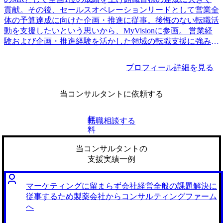
貢献。その後、セールスオペレーションリードとして営業全
体の予算達成に向けた企画・推進に従事。後悔のない転職活
動を支援したいという思いから、MyVisionに参画。 営業経
験および企画・推進経験を活かした領域の転職支援に強みを
有す。
プロフィール詳細を見る
当コンサルタントに依頼する
無
転職相談する
料
当コンサルタントの
支援実績一例
マーケティングに留まらず会社経営全般の課題解決に
従事するため製薬会社からコンサルティングファーム
へ