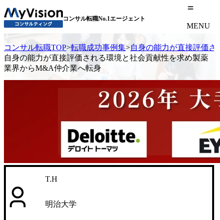
コンサル転職No.1エージェント
MENU
コンサル転職TOP
>
転職成功事例集
>
自身の能力が直接評価さ
自身の能力が直接評価される環境と社会貢献性を求め製薬
業界からM&A仲介業へ転身
T.H
明治大学