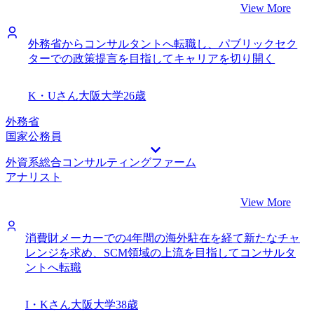
View More
外務省からコンサルタントへ転職し、パブリックセク
ターでの政策提言を目指してキャリアを切り開く
K・Uさん
大阪大学
26歳
外務省
国家公務員
外資系総合コンサルティングファーム
アナリスト
View More
消費財メーカーでの4年間の海外駐在を経て新たなチャ
レンジを求め、SCM領域の上流を目指してコンサルタ
ントへ転職
I・Kさん
大阪大学
38歳