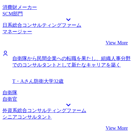
消費財メーカー
SCM部門
日系総合コンサルティングファーム
マネージャー
View More
自衛隊から民間企業への転職を果たし、組織人事分野
でのコンサルタントとして新たなキャリアを築く
T・Aさん
防衛大学
32歳
自衛隊
自衛官
外資系総合コンサルティングファーム
シニアコンサルタント
View More