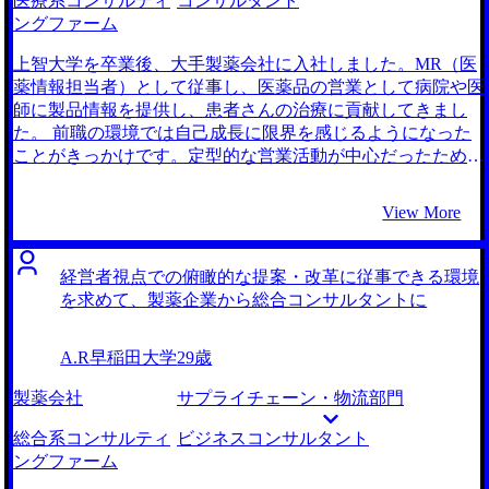
医療系コンサルティ
コンサルタント
深い知見と私個人に向き合う姿勢に信頼を覚えました。この
聞きではないか？」という無力感に襲われることが増え、自
ングファーム
方であれば安心してお任せできると直感し、他社と比較する
らの介在価値を発揮できる環境へ移りたいと強く思うように
ことなくそのままサポートをお願いすることにいたしまし
なりました。 自身の能力が評価に直結し、大きな裁量をも
上智大学を卒業後、大手製薬会社に入社しました。MR（医
た。 入念なケース面接対策をしてくださったことが印象的
って社会貢献性の高い仕事に携わりたいという思いがありま
薬情報担当者）として従事し、医薬品の営業として病院や医
でした。普通の面接対策にしても、マンツーマンで丁寧に、
したので、最初はM&A仲介会社かコンサルティングファー
師に製品情報を提供し、患者さんの治療に貢献してきまし
私という人間の魅力を丁寧に引き出してくれるような、その
ムかのどちらかを考えていました。 しかし、私の強みであ
た。 前職の環境では自己成長に限界を感じるようになった
ような信頼と安心感がありました。そのおかげか、自分でも
る医療知識を活かしつつ、「営業」としてモノを売るのでは
ことがきっかけです。定型的な営業活動が中心だったため、
気づかなかった点にも気づくことができ、それが内定にも繋
なく、「専門家」としてクライアントの課題解決そのものに
もっと広い視野を持って仕事に取り組むことで、自分のキャ
がってきたと思います。 現状の環境に対して「何かが違
向き合えるコンサルタントの方が魅力的に感じ、コンサルテ
リアを成長させる必要性を感じました。医療業界での経験を
View More
う」と必要性を感じた瞬間に、迷わずすぐに動き出したこと
ィングファームへ行くことを決心しました。 大手エージェ
活かし、他業界にも貢献できるようなキャリアパスを歩みた
です。違和感を覚えながらも、変化を恐れてずるずると同じ
ントとMyVisionさんの2社に相談しました。 MyVisionさんを
いと思い、転職を決めました。 コンサルティングファーム
場所に留まり続けていては、間違いなく私も仕事における成
選ばせていただいた最大の理由は、ケース面接対策の質が圧
を選んだ背景には、業界の多様な課題を解決することで、自
経営者視点での俯瞰的な提案・改革に従事できる環境
長意欲がなくなってしまっていたと思います。自分の直感を
倒的だったからです。 大手エージェントの方は「とにかく
分のスキルと知識を広げることができると感じたことがあり
を求めて、製薬企業から総合コンサルタントに
信じて、早期に行動を起こしたことこそが、今回の転職活動
数を受けましょう」というスタンスでしたが、MyVisionさん
ます。特に、医療業界に強みを持つコンサルティングファー
における最大の勝因であり、本当に良かった点だと振り返っ
は「なぜ受けるのか」「どう受かるのか」という戦略を重視
ムなら、私の関心領域なのもそうですし、なにより商品の提
ています。 コンサルティングファームの業界構造を把握す
A.R
早稲田大学
29歳
していました。特に、経営陣に戦略コンサルティングファー
供だけでなく、医療業界そのものの変革に携われると考えま
るのが後半になっていたことは反省点ですね。やはりマクロ
ム出身の方がいらっしゃるからこその、実践的かつロジカル
した。 MyVisionさんだけです。 初回面談の際、石崎さんと
製薬会社
サプライチェーン・物流部門
で把握してからミクロに絞っていくのが定石ですし、その方
なケース対策は非常に役に立ったなと思います。 「フェル
お話しして信頼できそうだと感じたからです。特に、コンサ
が間違いが起きないと思います。自分は納得のいく企業に行
ミ推定」や「ケース問題」に対するフィードバックの深さ
ルティングファームに対する深く幅広い知識と、私の希望に
総合系コンサルティ
ビジネスコンサルタント
けたので結果的に良かったですが、実はこっちの方が良いフ
が、参考書レベルとは次元が異なり、ここでなら確実に内定
沿った企業を的確に提案していただけた点が決め手でした。
ングファーム
ァームだった！と後から知っては元も子もないですから。
に近づけると感じました。 ケースを含めて、面接対策が本
初回面談で私がなぜ転職したいか、何を求めているのかをし