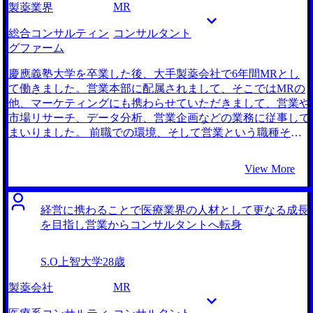
MR
製薬業界
のではないかという危機感を抱き、転職を決意いたしまし
た。 まず大前提として、前職で感じたような閉塞感のある
総合コンサルティン
コンサルタント
環境や、意思決定の遅い組織は避けたいという考えがベース
グファーム
にありました。その上で、前職のマーケティング部の業務に
非常に大きなやりがいを感じていたため、いわゆる上流工程
慶應義塾大学を卒業した後、大手製薬会社で6年間MRとし
の業務に携わりたいと考えていました。 経営層に近い視座
て働きました。営業本部に配属されまして、そこではMRの
で戦略を練るプロセスに携わる中で、より本格的に組織の改
他、マーケティングにも携わらせていただきまして、営業や
革や経営課題の解決に取り組みたいと考えるようになり、自
市場リサーチ、データ分析、営業企画などの業務に従事して
然とコンサルティングファームへの関心が高まりました。企
まいりました。 前職での環境、そして営業という職種その
業の経営戦略や中期計画の策定などに経営者の方々と同じ目
ものに対し、将来性と可能性を感じなくなったことが最大の
線で携わり、将来的には製薬業界全体の構造改革そのものの
きっかけです。 まず、頑張っても報われない評価制度への
View More
一助となるような仕事がしたい。そうした目標を実現するた
不満がありました。 担当エリアでどれだけ苦労して計画を
めには、事業会社の中に留まるのではなく、外部から変革を
200%達成しても、給与への反映は微々たるものでした。一
促すコンサルタントの道に進むことが最適解であると考えま
方で、あまり成果を出していない年次が上の社員が、エスカ
経営に携わることで医療業界の人材として更なる成長
した。 MyVisionさんだけです。 MyVisionさんはコンサルテ
レーター式に高い給与をもらっている現実に、「この会社で
を目指し営業からコンサルタントへ転身
ィングファームへの転職に強みを持っていると聞き及んでお
熱量を持って働き続ける意味はあるのか？」と疑問を抱き始
りましたので、転職に際して真っ先に思いつきました。当初
めました。 また、MRという職種の構造的な限界も痛感して
S.O
上智大学
28歳
の予定では、まずは一度話を聞いてみて、その後で他の色々
いました。 近年はコンプライアンス規制が非常に厳しくな
なエージェントさんと比較検討しようと考えていました。し
り、医師に対して、患者様のためになると思っても、ガイド
MR
製薬会社
かし、実際に初回面談でお話しさせていただいた際、担当し
ラインから少しでも外れた提案は一切できません。 「本当
てくださった石崎さんの対応が非常に真摯であり、業界への
に医療に貢献できているのか？」「自分はただの高級な御用