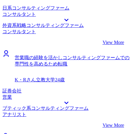
を、戦略的な価値としてどのようにアピールするかという点
において、非常に実践的で効果的でした。特に石崎さんは、
日系コンサルティングファーム
コンサルティングファーム向けのケース面接対策を何度も実
コンサルタント
施し、私の強みを引き出すための具体的なアドバイスを提供
外資系戦略コンサルティングファーム
してくださいました。結果として、私自身のキャリアの再構
コンサルタント
築に大きな自信を与えてくれたと感じています。 自分がや
ってきたこと、自分が得意なこと、自分がやりたいこと、こ
View More
れら全てが、高い解像度で私の手元に来たことは、転職活動
において最も大きな収穫であると考えています。 驕りがあ
営業職の経験を活かしコンサルティングファームでの
ったことは反省点です。自分なら少し対策をすればいけるだ
専門性を高めるため転職
ろうという根拠のない自信があり、そのせいで落ちてしまっ
た企業がいくつかありました。結果的に納得内定を獲得でき
たからよいものの、軽率であったと考えております。 転職
K・Rさん
立教大学
24歳
前は年収550万円、転職後は年収600万円になりました。
証券会社
営業
ブティック系コンサルティングファーム
アナリスト
View More