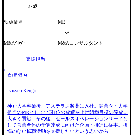
27歳
MR
製薬業界
M&A仲介
M&Aコンサルタント
支援担当
石崎 健吾
Ishizaki Kengo
神戸大学卒業後、アステラス製薬に入社。開業医・大学
担当のMRとして全国1位の成績を上げ組織目標の達成に
大きく貢献。その後、セールスオペレーションリードと
して営業全体の予算達成に向けた企画・推進に従事。後
悔のない転職活動を支援したいという思いから、