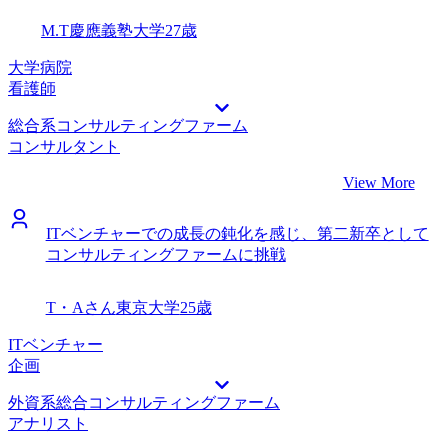
M.T
慶應義塾大学
27歳
大学病院
看護師
総合系コンサルティングファーム
コンサルタント
View More
ITベンチャーでの成長の鈍化を感じ、第二新卒として
コンサルティングファームに挑戦
T・Aさん
東京大学
25歳
ITベンチャー
企画
外資系総合コンサルティングファーム
アナリスト