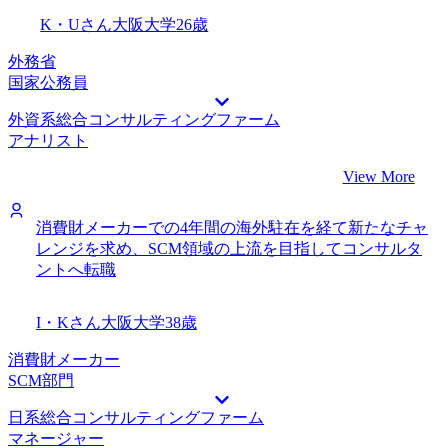
K・Uさん
大阪大学
26歳
外務省
国家公務員
外資系総合コンサルティングファーム
アナリスト
View More
消費財メーカーでの4年間の海外駐在を経て新たなチャ
レンジを求め、SCM領域の上流を目指してコンサルタ
ントへ転職
I・Kさん
大阪大学
38歳
消費財メーカー
SCM部門
日系総合コンサルティングファーム
マネージャー