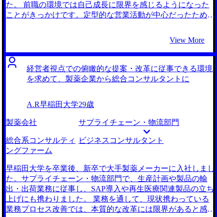
でした。普通の面接対策にしても、マンツーマンで丁寧に、
体系であることに惹かれ、M&A仲介会社へ転職したいと思
た。 前職の環境では自己成長に限界を感じるようになった
私という人間の魅力を丁寧に引き出してくれるような、その
うようになりました。 大手エージェント2社とMyVisionさん
ことがきっかけです。定型的な営業活動が中心だったため、
ような信頼と安心感がありました。そのおかげか、自分でも
の合計3社です。 担当してくださった石崎さんが、一番信頼
もっと広い視野を持って仕事に取り組むことで、自分のキャ
気づかなかった点にも気づくことができ、それが内定にも繋
をおけると感じたからです。他の2社とは違い、押しつけが
リアを成長させる必要性を感じました。医療業界での経験を
View More
がってきたと思います。 現状の環境に対して「何かが違
ましくないところが良かったです。後述しますがただの客で
活かし、他業界にも貢献できるようなキャリアパスを歩みた
う」と必要性を感じた瞬間に、迷わずすぐに動き出したこと
はなく、私という人間にしっかりと向き合ってくれていると
いと思い、転職を決めました。 コンサルティングファーム
です。違和感を覚えながらも、変化を恐れてずるずると同じ
いう印象がありましたので、MyVisionさんに決めました。
を選んだ背景には、業界の多様な課題を解決することで、自
経営者視点での俯瞰的な提案・改革に従事できる環境
場所に留まり続けていては、間違いなく私も仕事における成
面接対策が本当に丁寧でした。それに紹介してくれるファー
分のスキルと知識を広げることができると感じたことがあり
を求めて、製薬企業から総合コンサルタントに
長意欲がなくなってしまっていたと思います。自分の直感を
ムも豊富で、正直驚きの連続でした。私がM&A仲介会社に
ます。特に、医療業界に強みを持つコンサルティングファー
信じて、早期に行動を起こしたことこそが、今回の転職活動
行きたいと言ったら、わかりましたと言って淡々と多数の
ムなら、私の関心領域なのもそうですし、なにより商品の提
における最大の勝因であり、本当に良かった点だと振り返っ
A.R
早稲田大学
29歳
M&A仲介会社を紹介してくるのではなく、私のモチベーシ
供だけでなく、医療業界そのものの変革に携われると考えま
ています。 コンサルティングファームの業界構造を把握す
ョンなどの根本的な部分に耳を傾けた上で最適な企業はどこ
した。 MyVisionさんだけです。 初回面談の際、石崎さんと
製薬会社
サプライチェーン・物流部門
るのが後半になっていたことは反省点ですね。やはりマクロ
であるのか？と考えてくださいました。石崎さんが丁寧に向
お話しして信頼できそうだと感じたからです。特に、コンサ
で把握してからミクロに絞っていくのが定石ですし、その方
き合ってくださったことが、非常に心強かったです。 エー
ルティングファームに対する深く幅広い知識と、私の希望に
総合系コンサルティ
ビジネスコンサルタント
が間違いが起きないと思います。自分は納得のいく企業に行
ジェントさんを比較したのは良かったです。相対化をするこ
沿った企業を的確に提案していただけた点が決め手でした。
ングファーム
けたので結果的に良かったですが、実はこっちの方が良いフ
とで各社の良さが見えてきますし、しっかりと比較すること
初回面談で私がなぜ転職したいか、何を求めているのかをし
ァームだった！と後から知っては元も子もないですから。
で、自分も納得しながら身を預けることができました。 自
っかりと深掘りしてどのファームのどの強みが私の希望にマ
早稲田大学を卒業後、新卒で大手製薬メーカーに入社しまし
転職前は年収700万円、転職後は年収750万円になりました。
分のモチベーションややりがいなどを、大ざっぱに捉え過ぎ
ッチしているかをわかりやすく説明していただきました。
た。サプライチェーン・物流部門で、生産計画や製品の輸
ていたのは反省点です。石崎さんとの面談を通じて、より高
また、転職活動全体においても石崎さんの転職経験や面接対
出・出荷業務に従事し、SAP導入や再生医療関連製品の立ち
い解像度で自身の進む道を見定めることができて、そしてそ
策に関する実践的なアドバイスも非常に有益でした。 提示
上げにも携わりました。 業務を通して、現状携わっている
の上で、やっぱり自分はこの道が良いという確信が持てまし
してくださるコンサルティングファームの豊富さに本当に驚
業務プロセス改善では、本質的な改革には限界があると感じ