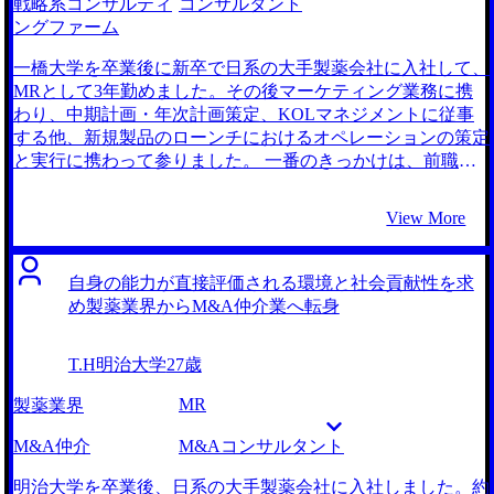
戦略系コンサルティ
コンサルタント
ングファーム
一橋大学を卒業後に新卒で日系の大手製薬会社に入社して、
MRとして3年勤めました。その後マーケティング業務に携
わり、中期計画・年次計画策定、KOLマネジメントに従事
する他、新規製品のローンチにおけるオペレーションの策定
と実行に携わって参りました。 一番のきっかけは、前職の
職場環境や経営方針に対して、これ以上納得して働き続ける
ことが難しいと感じた点にあります。当時、会社はいくつか
View More
の経営課題を抱えていたのですが、上層部の対応は常に後手
後手で、抜本的な解決策が提示されることはありませんでし
た。それに加えて、人事評価制度の改悪が繰り返されるな
自身の能力が直接評価される環境と社会貢献性を求
ど、社員を大切にしない姿勢が浮き彫りになっていました。
め製薬業界からM&A仲介業へ転身
そのような状況下では当然社員全体としてモチベーションの
低さが蔓延してしまい、組織としての活力が失われていくの
T.H
明治大学
27歳
を肌で感じました。このままこの会社にいても、会社自体に
将来性がないばかりか、私自身のキャリアも停滞してしまう
MR
製薬業界
のではないかという危機感を抱き、転職を決意いたしまし
た。 まず大前提として、前職で感じたような閉塞感のある
M&A仲介
M&Aコンサルタント
環境や、意思決定の遅い組織は避けたいという考えがベース
にありました。その上で、前職のマーケティング部の業務に
明治大学を卒業後、日系の大手製薬会社に入社しました。約