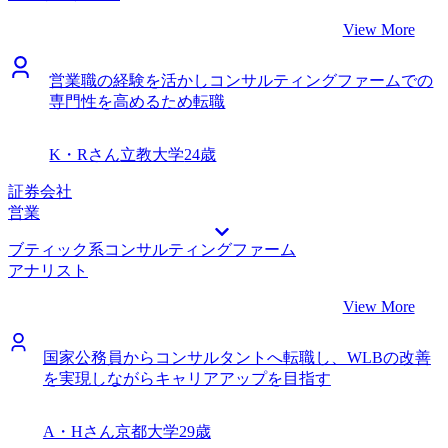
ってきたこと、自分が得意なこと、自分がやりたいこと、こ
View More
れら全てが、高い解像度で私の手元に来たことは、転職活動
において最も大きな収穫であると考えています。 驕りがあ
営業職の経験を活かしコンサルティングファームでの
ったことは反省点です。自分なら少し対策をすればいけるだ
専門性を高めるため転職
ろうという根拠のない自信があり、そのせいで落ちてしまっ
た企業がいくつかありました。結果的に納得内定を獲得でき
たからよいものの、軽率であったと考えております。 転職
K・Rさん
立教大学
24歳
前は年収550万円、転職後は年収600万円になりました。
証券会社
営業
ブティック系コンサルティングファーム
アナリスト
View More
国家公務員からコンサルタントへ転職し、WLBの改善
を実現しながらキャリアアップを目指す
A・Hさん
京都大学
29歳