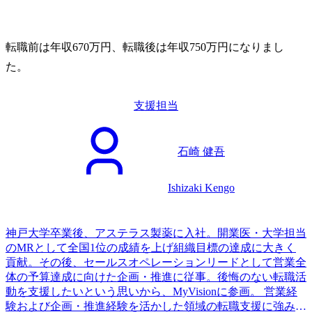
転職前は年収670万円、転職後は年収750万円になりまし
た。
支援担当
石崎 健吾
Ishizaki Kengo
神戸大学卒業後、アステラス製薬に入社。開業医・大学担当
のMRとして全国1位の成績を上げ組織目標の達成に大きく
貢献。その後、セールスオペレーションリードとして営業全
体の予算達成に向けた企画・推進に従事。後悔のない転職活
動を支援したいという思いから、MyVisionに参画。 営業経
験および企画・推進経験を活かした領域の転職支援に強みを