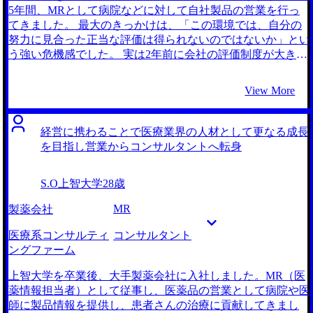
非常に大きなやりがいを感じていたため、いわゆる上流工程
5年間、MRとして病院などに対して自社製品の営業を行っ
の業務に携わりたいと考えていました。 経営層に近い視座
てきました。 最大のきっかけは、「この環境では、自分の
で戦略を練るプロセスに携わる中で、より本格的に組織の改
努力に見合った正当な評価は得られないのではないか」とい
革や経営課題の解決に取り組みたいと考えるようになり、自
う強い危機感でした。 実は2年前に会社の評価制度が大きく
然とコンサルティングファームへの関心が高まりました。企
変わり、昇給や昇格の基準が厳格化されました。しかし、実
業の経営戦略や中期計画の策定などに経営者の方々と同じ目
際に蓋を開けてみると、客観的な営業成績よりも「上司に気
View More
線で携わり、将来的には製薬業界全体の構造改革そのものの
に入られているかどうか」という社内政治的な要素が色濃く
一助となるような仕事がしたい。そうした目標を実現するた
反映されるようになってしまったのです。 この評価制度の
めには、事業会社の中に留まるのではなく、外部から変革を
改悪を機に、それまでは割り切っていた業務面に対しても疑
経営に携わることで医療業界の人材として更なる成長
促すコンサルタントの道に進むことが最適解であると考えま
問を抱くようになりました。既存のルートを回り、決められ
を目指し営業からコンサルタントへ転身
した。 MyVisionさんだけです。 MyVisionさんはコンサルテ
た製品を案内するだけの変わらない日常業務。そして、定型
ィングファームへの転職に強みを持っていると聞き及んでお
的な活動の繰り返し。「このままここで働き続けて、自分の
S.O
上智大学
28歳
りましたので、転職に際して真っ先に思いつきました。当初
市場価値は上がるのだろうか？」という、キャリアの発展性
の予定では、まずは一度話を聞いてみて、その後で他の色々
のなさに対する不安が日に日に大きくなり、転職を決意しま
MR
製薬会社
なエージェントさんと比較検討しようと考えていました。し
した。 MRで培った経験を土台に、自分の営業力を鍛え上げ
かし、実際に初回面談でお話しさせていただいた際、担当し
たかったことが背景にあります。M&A仲介業は無形商材を
医療系コンサルティ
コンサルタント
てくださった石崎さんの対応が非常に真摯であり、業界への
扱い、かつ経営者を相手にする最高難度の営業環境だと考え
ングファーム
深い知見と私個人に向き合う姿勢に信頼を覚えました。この
ました。また、後継者不足などの課題を抱える企業を救うこ
方であれば安心してお任せできると直感し、他社と比較する
とができ、医療業界と同様に直接社会貢献ができるという点
上智大学を卒業後、大手製薬会社に入社しました。MR（医
ことなくそのままサポートをお願いすることにいたしまし
にも魅力を感じました。 そして何より、年齢や社内政治に
薬情報担当者）として従事し、医薬品の営業として病院や医
た。 入念なケース面接対策をしてくださったことが印象的
関係なく、仕事の成果がそのまま報酬や評価に直結する給与
師に製品情報を提供し、患者さんの治療に貢献してきまし