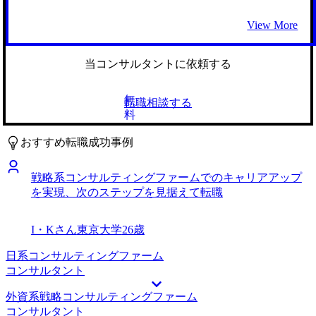
たので。 転職前は年収520万円、転職後は年収550万円＋イ
かされました。自分の興味がある領域に絞るだけでも、魅力
ると同時に、自分の提案力や分析力が、報酬として十分に評
ンセンティブになりました。
的なファームが想定以上に多数ありました。 石崎さんとの
価されにくい環境に疑問を持つようになりました。キャリア
View More
密なコミュニケーションのおかげで心から納得のいく企業に
パスの将来性に不安を感じ、業務の一部ではなく、経営全体
内定をいただけて良かったです。自分の興味があった医療業
に対してより根本的かつ戦略的な解決策を打ち出せるフィー
界もそうですが、石崎さんが面談を通じてより根源的な仕事
ルドで働きたいと思い転職を決意しました。 サプライチェ
当コンサルタントに依頼する
へのモチベーションにアプローチしてくださったおかげで、
ーンの現場運営や物流プロセスの改善に携わる中で、組織全
私自身が本当にやりたいことを明確にすることができまし
体の課題を俯瞰して捉える必要性を強く実感しました。これ
無
転職相談する
た。 良かった点と少し繋がってくるのですが、最初から業
までの業務で得た知見を活かし、より戦略的な視点から企業
料
界を絞りすぎていたのは反省かなと思っています。枠に当て
の全体的な改革を支援できる環境として、コンサルティング
はめるのではなく、より自身の本質的な部分としっかり対話
ファームに大きな魅力を感じたのが背景です。 3社です。 担
おすすめ転職成功事例
を行ってから、向かうべき方向を定めるべきだと今は思って
当の石崎さんが、私の現場での経験をどのようにコンサルテ
います。 転職前は年収650万円、転職後は年収700万円にな
ィングの武器に変えられるか、具体的なケース面接練習や自
戦略系コンサルティングファームでのキャリアアップ
りました。
己の専門性の言語化・構造化に対して非常に丁寧にサポート
を実現、次のステップを見据えて転職
してくださったことが理由です。石崎さんの支援を通じ、業
界未経験ながらも自信を持って臨むことができました。 満
足しています。MyVisionのサービスは、現場での私の経験
I・Kさん
東京大学
26歳
を、戦略的な価値としてどのようにアピールするかという点
において、非常に実践的で効果的でした。特に石崎さんは、
日系コンサルティングファーム
コンサルティングファーム向けのケース面接対策を何度も実
コンサルタント
施し、私の強みを引き出すための具体的なアドバイスを提供
外資系戦略コンサルティングファーム
してくださいました。結果として、私自身のキャリアの再構
コンサルタント
築に大きな自信を与えてくれたと感じています。 自分がや