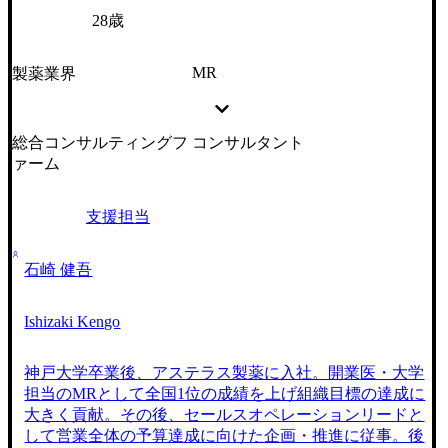
28歳
MR
製薬業界
総合コンサルティングフ
コンサルタント
ァーム
支援担当
石崎 健吾
Ishizaki Kengo
神戸大学卒業後、アステラス製薬に入社。開業医・大学
担当のMRとして全国1位の成績を上げ組織目標の達成に
大きく貢献。その後、セールスオペレーションリードと
して営業全体の予算達成に向けた企画・推進に従事。後