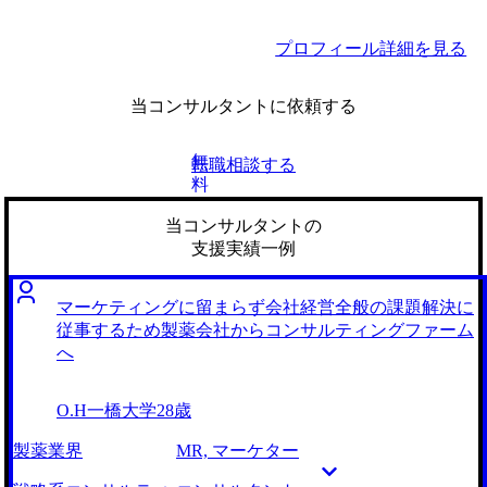
有す。
プロフィール詳細を見る
当コンサルタントに依頼する
無
転職相談する
料
当コンサルタントの
支援実績一例
マーケティングに留まらず会社経営全般の課題解決に
従事するため製薬会社からコンサルティングファーム
へ
O.H
一橋大学
28歳
製薬業界
MR, マーケター