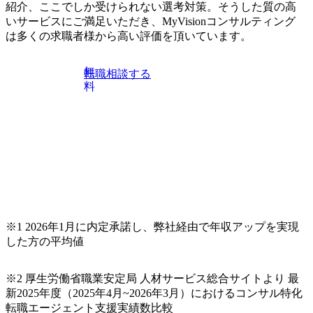
紹介、ここでしか受けられない選考対策。そうした質の高
いサービスにご満足いただき、MyVisionコンサルティング
は多くの求職者様から高い評価を頂いています。
無
転職相談する
料
※1 2026年1月に内定承諾し、弊社経由で年収アップを実現
した方の平均値
※2 厚生労働省職業安定局 人材サービス総合サイトより 最
新2025年度（2025年4月~2026年3月）におけるコンサル特化
転職エージェント支援実績数比較