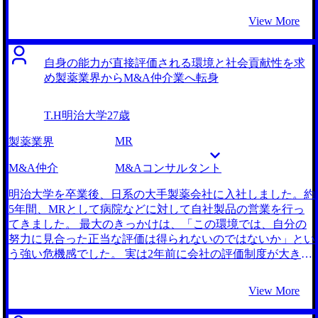
ことが難しいと感じた点にあります。当時、会社はいくつか
View More
の経営課題を抱えていたのですが、上層部の対応は常に後手
後手で、抜本的な解決策が提示されることはありませんでし
た。それに加えて、人事評価制度の改悪が繰り返されるな
自身の能力が直接評価される環境と社会貢献性を求
ど、社員を大切にしない姿勢が浮き彫りになっていました。
め製薬業界からM&A仲介業へ転身
そのような状況下では当然社員全体としてモチベーションの
低さが蔓延してしまい、組織としての活力が失われていくの
T.H
明治大学
27歳
を肌で感じました。このままこの会社にいても、会社自体に
将来性がないばかりか、私自身のキャリアも停滞してしまう
MR
製薬業界
のではないかという危機感を抱き、転職を決意いたしまし
た。 まず大前提として、前職で感じたような閉塞感のある
M&A仲介
M&Aコンサルタント
環境や、意思決定の遅い組織は避けたいという考えがベース
にありました。その上で、前職のマーケティング部の業務に
明治大学を卒業後、日系の大手製薬会社に入社しました。約
非常に大きなやりがいを感じていたため、いわゆる上流工程
5年間、MRとして病院などに対して自社製品の営業を行っ
の業務に携わりたいと考えていました。 経営層に近い視座
てきました。 最大のきっかけは、「この環境では、自分の
で戦略を練るプロセスに携わる中で、より本格的に組織の改
努力に見合った正当な評価は得られないのではないか」とい
革や経営課題の解決に取り組みたいと考えるようになり、自
う強い危機感でした。 実は2年前に会社の評価制度が大きく
然とコンサルティングファームへの関心が高まりました。企
変わり、昇給や昇格の基準が厳格化されました。しかし、実
業の経営戦略や中期計画の策定などに経営者の方々と同じ目
際に蓋を開けてみると、客観的な営業成績よりも「上司に気
View More
線で携わり、将来的には製薬業界全体の構造改革そのものの
に入られているかどうか」という社内政治的な要素が色濃く
一助となるような仕事がしたい。そうした目標を実現するた
反映されるようになってしまったのです。 この評価制度の