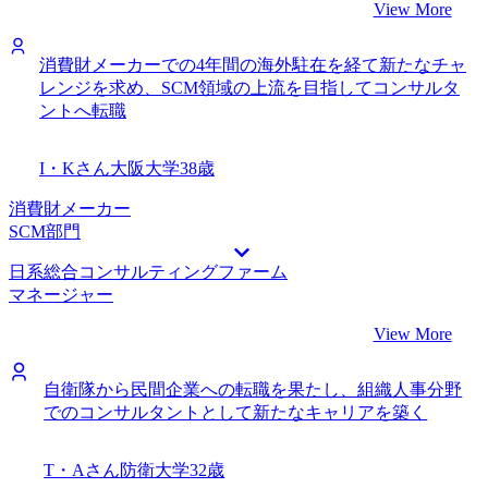
View More
消費財メーカーでの4年間の海外駐在を経て新たなチャ
レンジを求め、SCM領域の上流を目指してコンサルタ
ントへ転職
I・Kさん
大阪大学
38歳
消費財メーカー
SCM部門
日系総合コンサルティングファーム
マネージャー
View More
自衛隊から民間企業への転職を果たし、組織人事分野
でのコンサルタントとして新たなキャリアを築く
T・Aさん
防衛大学
32歳