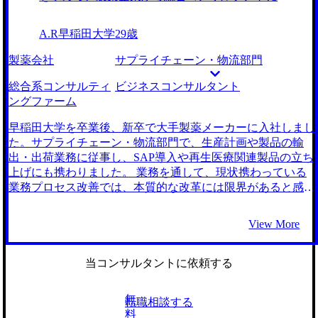
長意欲がなくなってしまっていたと思います。自分の直感を
ムも豊富で、正直驚きの連続でした。私がM&A仲介会社に
熱量を持って働き続ける意味はあるのか？」と疑問を抱き始
信じて、早期に行動を起こしたことこそが、今回の転職活動
行きたいと言ったら、わかりましたと言って淡々と多数の
めました。 また、MRという職種の構造的な限界も痛感して
における最大の勝因であり、本当に良かった点だと振り返っ
A.R
早稲田大学
29歳
M&A仲介会社を紹介してくるのではなく、私のモチベーシ
いました。 近年はコンプライアンス規制が非常に厳しくな
ています。 コンサルティングファームの業界構造を把握す
ョンなどの根本的な部分に耳を傾けた上で最適な企業はどこ
り、医師に対して、患者様のためになると思っても、ガイド
製薬会社
サプライチェーン・物流部門
るのが後半になっていたことは反省点ですね。やはりマクロ
であるのか？と考えてくださいました。石崎さんが丁寧に向
ラインから少しでも外れた提案は一切できません。 「本当
で把握してからミクロに絞っていくのが定石ですし、その方
き合ってくださったことが、非常に心強かったです。 エー
に医療に貢献できているのか？」「自分はただの高級な御用
総合系コンサルティ
ビジネスコンサルタント
が間違いが起きないと思います。自分は納得のいく企業に行
ジェントさんを比較したのは良かったです。相対化をするこ
聞きではないか？」という無力感に襲われることが増え、自
ングファーム
けたので結果的に良かったですが、実はこっちの方が良いフ
とで各社の良さが見えてきますし、しっかりと比較すること
らの介在価値を発揮できる環境へ移りたいと強く思うように
ァームだった！と後から知っては元も子もないですから。
で、自分も納得しながら身を預けることができました。 自
なりました。 自身の能力が評価に直結し、大きな裁量をも
早稲田大学を卒業後、新卒で大手製薬メーカーに入社しまし
転職前は年収700万円、転職後は年収750万円になりました。
分のモチベーションややりがいなどを、大ざっぱに捉え過ぎ
って社会貢献性の高い仕事に携わりたいという思いがありま
た。サプライチェーン・物流部門で、生産計画や製品の輸
ていたのは反省点です。石崎さんとの面談を通じて、より高
したので、最初はM&A仲介会社かコンサルティングファー
出・出荷業務に従事し、SAP導入や再生医療関連製品の立ち
い解像度で自身の進む道を見定めることができて、そしてそ
ムかのどちらかを考えていました。 しかし、私の強みであ
上げにも携わりました。 業務を通して、現状携わっている
の上で、やっぱり自分はこの道が良いという確信が持てまし
る医療知識を活かしつつ、「営業」としてモノを売るのでは
業務プロセス改善では、本質的な改革には限界があると感じ
たので。 転職前は年収520万円、転職後は年収550万円＋イ
なく、「専門家」としてクライアントの課題解決そのものに
ると同時に、自分の提案力や分析力が、報酬として十分に評
ンセンティブになりました。
向き合えるコンサルタントの方が魅力的に感じ、コンサルテ
価されにくい環境に疑問を持つようになりました。キャリア
View More
ィングファームへ行くことを決心しました。 大手エージェ
パスの将来性に不安を感じ、業務の一部ではなく、経営全体
ントとMyVisionさんの2社に相談しました。 MyVisionさんを
に対してより根本的かつ戦略的な解決策を打ち出せるフィー
選ばせていただいた最大の理由は、ケース面接対策の質が圧
ルドで働きたいと思い転職を決意しました。 サプライチェ
当コンサルタントに依頼する
倒的だったからです。 大手エージェントの方は「とにかく
ーンの現場運営や物流プロセスの改善に携わる中で、組織全
数を受けましょう」というスタンスでしたが、MyVisionさん
体の課題を俯瞰して捉える必要性を強く実感しました。これ
無
転職相談する
は「なぜ受けるのか」「どう受かるのか」という戦略を重視
までの業務で得た知見を活かし、より戦略的な視点から企業
料