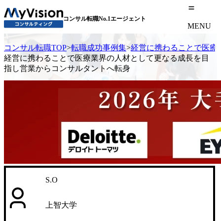
コンサル転職No.1エージェント
MENU
コンサル転職TOP
>
転職成功事例集
>
経営に携わることで医療
経営に携わることで医療業界の人材として更なる成長を目
指し営業からコンサルタントへ転身
S.O
上智大学