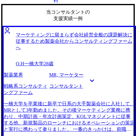
料
当コンサルタントの
支援実績一例
マーケティングに留まらず会社経営全般の課題解決に
従事するため製薬会社からコンサルティングファーム
へ
O.H
一橋大学
28歳
製薬業界
MR, マーケター
戦略系コンサルティ
コンサルタント
ングファーム
一橋大学を卒業後に新卒で日系の大手製薬会社に入社して、
MRとして3年勤めました。その後マーケティング業務に携
わり、中期計画・年次計画策定、KOLマネジメントに従事
する他、新規製品のローンチにおけるオペレーションの策定
と実行に携わって参りました。 一番のきっかけは、前職の
職場環境や経営方針に対して、これ以上納得して働き続ける