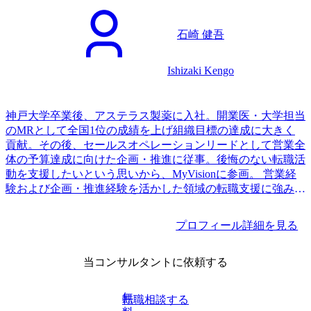
石崎 健吾
Ishizaki Kengo
神戸大学卒業後、アステラス製薬に入社。開業医・大学担当
のMRとして全国1位の成績を上げ組織目標の達成に大きく
貢献。その後、セールスオペレーションリードとして営業全
体の予算達成に向けた企画・推進に従事。後悔のない転職活
動を支援したいという思いから、MyVisionに参画。 営業経
験および企画・推進経験を活かした領域の転職支援に強みを
有す。
プロフィール詳細を見る
当コンサルタントに依頼する
無
転職相談する