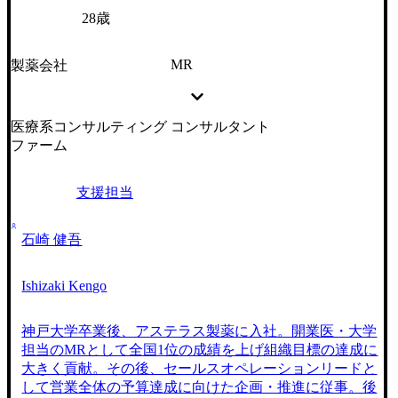
28歳
MR
製薬会社
医療系コンサルティング
コンサルタント
ファーム
支援担当
石崎 健吾
Ishizaki Kengo
神戸大学卒業後、アステラス製薬に入社。開業医・大学
担当のMRとして全国1位の成績を上げ組織目標の達成に
大きく貢献。その後、セールスオペレーションリードと
して営業全体の予算達成に向けた企画・推進に従事。後