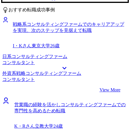
していました。特に、経営陣に戦略コンサルティングファー
の全体的な改革を支援できる環境として、コンサルティング
ム出身の方がいらっしゃるからこその、実践的かつロジカル
ファームに大きな魅力を感じたのが背景です。 3社です。 担
おすすめ転職成功事例
なケース対策は非常に役に立ったなと思います。 「フェル
当の石崎さんが、私の現場での経験をどのようにコンサルテ
ミ推定」や「ケース問題」に対するフィードバックの深さ
ィングの武器に変えられるか、具体的なケース面接練習や自
戦略系コンサルティングファームでのキャリアアップ
が、参考書レベルとは次元が異なり、ここでなら確実に内定
己の専門性の言語化・構造化に対して非常に丁寧にサポート
を実現、次のステップを見据えて転職
に近づけると感じました。 ケースを含めて、面接対策が本
してくださったことが理由です。石崎さんの支援を通じ、業
当に手厚かったと記憶しています。 担当してくださった石
界未経験ながらも自信を持って臨むことができました。 満
崎さんが私自身の価値観を言語化することをサポートしてく
足しています。MyVisionのサービスは、現場での私の経験
I・Kさん
東京大学
26歳
ださるのはもとより、前職での経験がコンサルティングファ
を、戦略的な価値としてどのようにアピールするかという点
ームにおいてどのように役に立つのかを高い解像度で落とし
において、非常に実践的で効果的でした。特に石崎さんは、
日系コンサルティングファーム
込むのを支援してくださいました。そのおかげもあって、業
コンサルティングファーム向けのケース面接対策を何度も実
コンサルタント
界未経験ながら、私という人間がいかに役に立つかというア
施し、私の強みを引き出すための具体的なアドバイスを提供
外資系戦略コンサルティングファーム
ピールのための礎となってくださいました。 自分でもこれ
してくださいました。結果として、私自身のキャリアの再構
コンサルタント
まで気づかなかった強みを言語化することができたことです
築に大きな自信を与えてくれたと感じています。 自分がや
かね。それは今の自分の自信にもつながっていますし、今後
ってきたこと、自分が得意なこと、自分がやりたいこと、こ
View More
コンサルタントとして働いていく中でも重要になってくると
れら全てが、高い解像度で私の手元に来たことは、転職活動
思います。 最初から大手志向だったのは反省点かもしれま
において最も大きな収穫であると考えています。 驕りがあ
せん。自分は医療系の領域に興味がありますので、大手以外
営業職の経験を活かしコンサルティングファームでの
ったことは反省点です。自分なら少し対策をすればいけるだ
でも同領域に強みを持つ素敵なファームがこんなにたくさん
専門性を高めるため転職
ろうという根拠のない自信があり、そのせいで落ちてしまっ
あるんだということはもっと早く自分で調べておく必要があ
た企業がいくつかありました。結果的に納得内定を獲得でき
ったと思います。 転職前は年収670万円、転職後は年収750
たからよいものの、軽率であったと考えております。 転職
K・Rさん
立教大学
24歳
万円になりました。
前は年収550万円、転職後は年収600万円になりました。