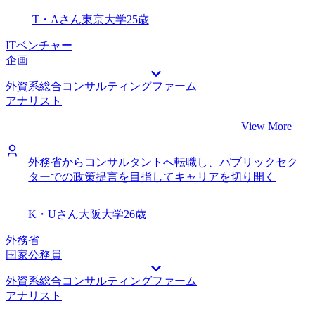
T・Aさん
東京大学
25歳
ITベンチャー
企画
外資系総合コンサルティングファーム
アナリスト
View More
外務省からコンサルタントへ転職し、パブリックセク
ターでの政策提言を目指してキャリアを切り開く
K・Uさん
大阪大学
26歳
外務省
国家公務員
外資系総合コンサルティングファーム
アナリスト