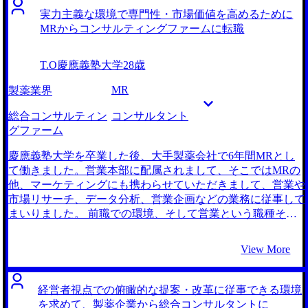
めには、事業会社の中に留まるのではなく、外部から変革を
改悪を機に、それまでは割り切っていた業務面に対しても疑
実力主義な環境で専門性・市場価値を高めるために
促すコンサルタントの道に進むことが最適解であると考えま
問を抱くようになりました。既存のルートを回り、決められ
MRからコンサルティングファームに転職
した。 MyVisionさんだけです。 MyVisionさんはコンサルテ
た製品を案内するだけの変わらない日常業務。そして、定型
ィングファームへの転職に強みを持っていると聞き及んでお
的な活動の繰り返し。「このままここで働き続けて、自分の
T.O
慶應義塾大学
28歳
りましたので、転職に際して真っ先に思いつきました。当初
市場価値は上がるのだろうか？」という、キャリアの発展性
の予定では、まずは一度話を聞いてみて、その後で他の色々
のなさに対する不安が日に日に大きくなり、転職を決意しま
MR
製薬業界
なエージェントさんと比較検討しようと考えていました。し
した。 MRで培った経験を土台に、自分の営業力を鍛え上げ
かし、実際に初回面談でお話しさせていただいた際、担当し
たかったことが背景にあります。M&A仲介業は無形商材を
総合コンサルティン
コンサルタント
てくださった石崎さんの対応が非常に真摯であり、業界への
扱い、かつ経営者を相手にする最高難度の営業環境だと考え
グファーム
深い知見と私個人に向き合う姿勢に信頼を覚えました。この
ました。また、後継者不足などの課題を抱える企業を救うこ
方であれば安心してお任せできると直感し、他社と比較する
とができ、医療業界と同様に直接社会貢献ができるという点
慶應義塾大学を卒業した後、大手製薬会社で6年間MRとし
ことなくそのままサポートをお願いすることにいたしまし
にも魅力を感じました。 そして何より、年齢や社内政治に
て働きました。営業本部に配属されまして、そこではMRの
た。 入念なケース面接対策をしてくださったことが印象的
関係なく、仕事の成果がそのまま報酬や評価に直結する給与
他、マーケティングにも携わらせていただきまして、営業や
でした。普通の面接対策にしても、マンツーマンで丁寧に、
体系であることに惹かれ、M&A仲介会社へ転職したいと思
市場リサーチ、データ分析、営業企画などの業務に従事して
私という人間の魅力を丁寧に引き出してくれるような、その
うようになりました。 大手エージェント2社とMyVisionさん
まいりました。 前職での環境、そして営業という職種その
ような信頼と安心感がありました。そのおかげか、自分でも
の合計3社です。 担当してくださった石崎さんが、一番信頼
ものに対し、将来性と可能性を感じなくなったことが最大の
気づかなかった点にも気づくことができ、それが内定にも繋
をおけると感じたからです。他の2社とは違い、押しつけが
きっかけです。 まず、頑張っても報われない評価制度への
View More
がってきたと思います。 現状の環境に対して「何かが違
ましくないところが良かったです。後述しますがただの客で
不満がありました。 担当エリアでどれだけ苦労して計画を
う」と必要性を感じた瞬間に、迷わずすぐに動き出したこと
はなく、私という人間にしっかりと向き合ってくれていると
200%達成しても、給与への反映は微々たるものでした。一
です。違和感を覚えながらも、変化を恐れてずるずると同じ
いう印象がありましたので、MyVisionさんに決めました。
方で、あまり成果を出していない年次が上の社員が、エスカ
経営者視点での俯瞰的な提案・改革に従事できる環境
場所に留まり続けていては、間違いなく私も仕事における成
面接対策が本当に丁寧でした。それに紹介してくれるファー
レーター式に高い給与をもらっている現実に、「この会社で
を求めて、製薬企業から総合コンサルタントに