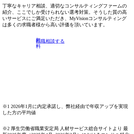
丁寧なキャリア相談、適切なコンサルティングファームの
紹介、ここでしか受けられない選考対策。そうした質の高
いサービスにご満足いただき、MyVisionコンサルティング
は多くの求職者様から高い評価を頂いています。
無
転職相談する
料
※1 2026年1月に内定承諾し、弊社経由で年収アップを実現
した方の平均値
※2 厚生労働省職業安定局 人材サービス総合サイトより 最