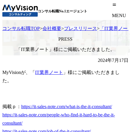
コンサル転職No.1エージェント
MENU
コンサル転職TOP
>
会社概要
>
プレスリリース
>
「IT業界ノー
PRESS
「IT業界ノート」様にご掲載いただきました。
2024年7月17日
MyVisionが、「
IT業界ノート
」様にご掲載いただきまし
た。
掲載ｐ：
https://it-sales-note.com/what-is-the-it-consultant/
https://it-sales-note.com/people-who-find-it-hard-to-be-the-it-
consultant/
https://it-sales-note.com/job-of-the-it-consultant/