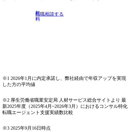
無
転職相談する
料
※1 2026年1月に内定承諾し、弊社経由で年収アップを実現
した方の平均値
※2 厚生労働省職業安定局 人材サービス総合サイトより 最
新2025年度（2025年4月~2026年3月）におけるコンサル特化
転職エージェント支援実績数比較
※3 2025年9月16日時点