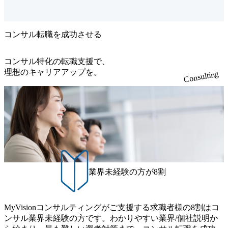
いただき
にわたります。 それぞれのテ
を推進す
ーマで業務範囲や進行方法は
々な業界
異なりますが、企画からデリ
る企業と
バリーまでの一貫した推進が
・維持、
求められます。 顧客に最大の
コンサル転職を成功させる
決のグラン
価値を提供するために、社内
れの実現
のエンジニアやデータサイエ
策定、デ
ンティストと密接に連携した
コンサル特化の転職支援で、
貫でお任
り、顧客企業の経営陣、役
理想のキャリアアップを。
Consulting
界や企業に
員、本部長との対話や信頼構
経営課題
築をすることも期待されま
も様々で
す。 提案フェーズ ・DX戦略
タの種類
やAIなどデジタル技術を利活
ります。
用した提案の実施 ・提案書の
や価値創
作成とプレゼンテーション ・
有無に関
顧客を巻き込んだプロジェク
を描き、
トの立ち上げ コンサルティン
サイエン
グフェーズ ・デジタル技術を
しながら
活用した課題解決と事業変革
いただく
の構想策定 ・数年後を見据え
ジション
たロードマップの作成、実行
業界未経験の方が8割
経営戦略と
計画までの詳細化 ・顧客役員
掲げる国
との折衝、組織への落とし込
、新サー
み 調査実装・インテグレーシ
業の創出
ョンフェーズ ・データサイエ
大プロジ
ンティストやソフトウェアエ
MyVisionコンサルティングがご支援する求職者様の8割はコ
いただい
ンジニアと連携した開発の推
ンサル業界未経験の方です。わかりやすい業界/個社説明か
で以下の様
進 ・顧客の要望と実現可能性