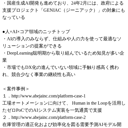
・国産生成AI開発も進めており、24年2月には、政府による
支援プロジェクト「GENIAC（ジーニアック）」の対象にも
なっている

●人×AI×コア領域のニッチトップ

・AIの導入のみならず、仕組みや人の力を使って最適なソ
リューションの提案ができる

・DeepLearning聡明期から取り組んでいるため知見が多い企
業

・市場でもDX化の進んでいない領域に手触り感高く携わ
れ、競合少なく事業の継続性も高い

＜案件事例＞

１．http://www.abejainc.com/platform-case-1

工場オートメーションに向けて、 Human in the Loopを活用し
たゼロPoCでのAIシステム実装を一気通貫で支援

２．http://www.abejainc.com/platform-case-2

在庫管理の適正化および効率化を図る需要予測AIモデル開