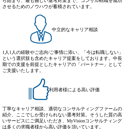
いただき
ら始まり、最も難しい選考対策まで、コンサル転職を成功
を加味した仕様の調整 ・顧客
業態の既存
への進捗報告および必要なレ
させるためのノウハウが蓄積されています。
規顧客に
ポートの作成 ミッション
ングとア
「顧客企業を、未来にも必要
レーション
とされる姿へと、変える」 私
ント/ア
たちは、足元の課題やニーズ
グと実行
に応じるだけでなく、顧客の
中立的なキャリア相談
デジタル
収益向上に貢献し、さらには
案 ・経
顧客事業のコア領域における
抽出 ・
課題やニーズを発見し、未来
ゼンテー
や業界全体に影響を与える夢
クロージン
のある企画を提案・推進する
1人1人の経験やご志向/ご事情に添い、「今は転職しない」
データサ
ことを目指しています。 【変
という選択肢も含めたキャリア提案をしております。中長
ンジニ
更の範囲】 会社の定める業務
期での支援を前提としたキャリアの「パートナー」として
プロジェ
へ配置転換の可能性あり
ご支援いたします。
務へ配置転
利用者様による高い評価
丁寧なキャリア相談、適切なコンサルティングファームの
紹介、ここでしか受けられない選考対策。そうした質の高
いサービスにご満足いただき、MyVisionコンサルティング
は多くの求職者様から高い評価を頂いています。