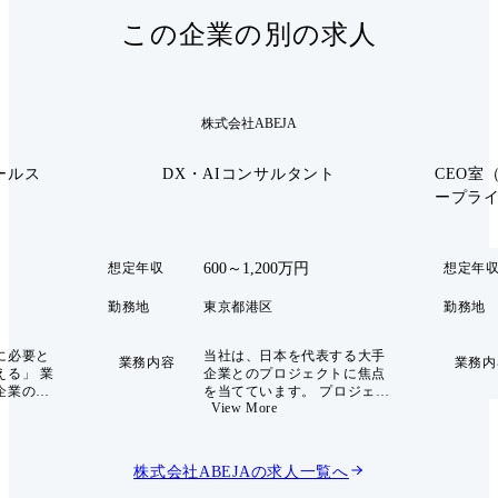
この企業の別の求人
株式会社ABEJA
ールス
DX・AIコンサルタント
CEO室
ープラ
600～1,200万円
想定年収
想定年
勤務地
東京都港区
勤務地
に必要と
当社は、日本を代表する大手
業務内容
業務内
える」 業
企業とのプロジェクトに焦点
企業の経
を当てています。 プロジェク
View More
略の立案
トの種類は戦略や組織などの
に、最先
コンサルティング、要件定義
術の利活
からアプリケーション開発ま
サルティ
でのシステム開発が中心で
株式会社ABEJA
の求人一覧へ
ョン提案
す。人材育成や研修まで多岐