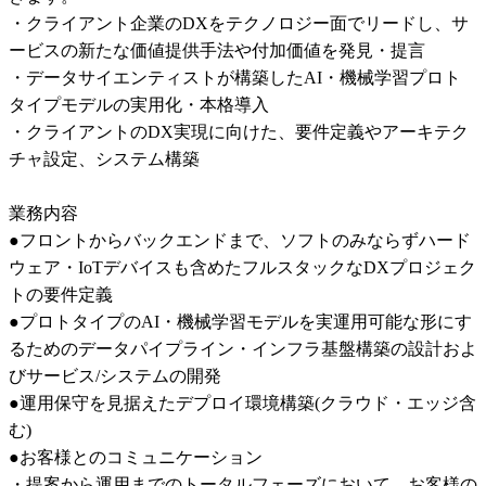
・クライアント企業のDXをテクノロジー面でリードし、サ
ービスの新たな価値提供手法や付加価値を発見・提言

・データサイエンティストが構築したAI・機械学習プロト
タイプモデルの実用化・本格導入

・クライアントのDX実現に向けた、要件定義やアーキテク
チャ設定、システム構築

業務内容

●フロントからバックエンドまで、ソフトのみならずハード
ウェア・IoTデバイスも含めたフルスタックなDXプロジェク
トの要件定義

●プロトタイプのAI・機械学習モデルを実運用可能な形にす
るためのデータパイプライン・インフラ基盤構築の設計およ
びサービス/システムの開発

●運用保守を見据えたデプロイ環境構築(クラウド・エッジ含
む)

●お客様とのコミュニケーション

・提案から運用までのトータルフェーズにおいて、お客様の