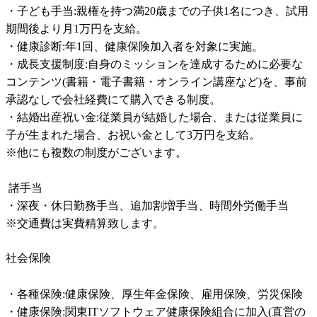
・子ども手当:親権を持つ満20歳までの子供1名につき、試用
期間後より月1万円を支給。

・健康診断:年1回、健康保険加入者を対象に実施。

・成長支援制度:自身のミッションを達成するために必要な
コンテンツ(書籍・電子書籍・オンライン講座など)を、事前
承認なしで会社経費にて購入できる制度。

・結婚出産祝い金:従業員が結婚した場合、または従業員に
子が生まれた場合、お祝い金として3万円を支給。

※他にも複数の制度がございます。

 諸手当	

・深夜・休日勤務手当、追加割増手当、時間外労働手当

※交通費は実費精算致します。
社会保険
・各種保険:健康保険、厚生年金保険、雇用保険、労災保険

・健康保険:関東ITソフトウェア健康保険組合に加入(直営の