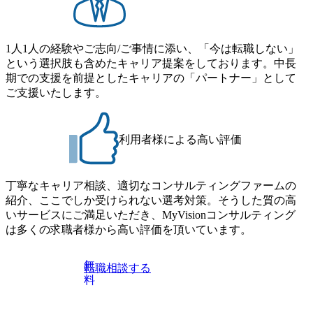
1人1人の経験やご志向/ご事情に添い、「今は転職しない」
という選択肢も含めたキャリア提案をしております。中長
期での支援を前提としたキャリアの「パートナー」として
ご支援いたします。
利用者様による高い評価
丁寧なキャリア相談、適切なコンサルティングファームの
紹介、ここでしか受けられない選考対策。そうした質の高
いサービスにご満足いただき、MyVisionコンサルティング
は多くの求職者様から高い評価を頂いています。
無
転職相談する
料