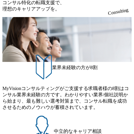
援 ●ク
クトのメンバーとして、リー
コンサル特化の転職支援で、
執行、事
ダーの指示のもとで調査分析
理想のキャリアアップを。
Consulting
ーアップ
を行います。 アソシエイト･
●経営体
ディレクター プロジェクトの
モジュールの1つ、もしくは
ジェクトの
小規模プロジェクトをリード
ーダーの
します。 ディレクター プロ
査分析を
ジェクトリーダーとして、ク
ライアントを巻き込んでプロ
ジェクトの
ジェクトをリードします。 シ
もしくは
ニア･ディレクター/マネージ
をリード
ング･ディレクター プロジェ
クトリードに留まらず、新規
者とし
クライアントとの関係構築や
業界未経験の方が8割
の関係維
既存クライアントとの関係発
展を目指します。
ネージン
ロジェク
、新規ク
MyVisionコンサルティングがご支援する求職者様の8割はコ
構築や既
ンサル業界未経験の方です。わかりやすい業界/個社説明か
関係発展
ら始まり、最も難しい選考対策まで、コンサル転職を成功
させるためのノウハウが蓄積されています。
中立的なキャリア相談