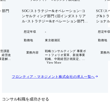
ト部門
SOC/ストラテジー&オペレーション･コ
SCT/
ンサルティング部門 (旧インダストリア
グ&トラ
ル･ストラテジー&オペレーション部門･
ショナル
コンサルタント)
ト)
-
想定年収
想定年
勤務地
東京都港区
勤務地
経営課題
戦略コンサルティング 事業ポ
業務内容
業務内
、経営改
ートフォリオ変革、新規事業
課題解決
戦略、中期経営計画策定、
View More
ウンドと
M&A戦略、デジタル戦略等
ッショナ
の各種戦略検討支援 オペレー
アント企業
ションコンサルティング マネ
一員とし
ジメント改革、業務改革、各
フロンティア・マネジメント株式会社
の求人一覧へ
し、経営
種機能改革(営業改革、工場
す。 グロ
改革など)の支援、システム
画と事業
導入を伴う場合在り 組織開発
スボーダ
コンサルティング ガバナンス
傘下に持
体制、組織設計、人員配置、
評価方針等の検討支援 ビジネ
コンサル転職を成功させる
的ハンズ
スデューデリジェンス 職位と
ンを基軸
役割 アソシエイト プロジェ