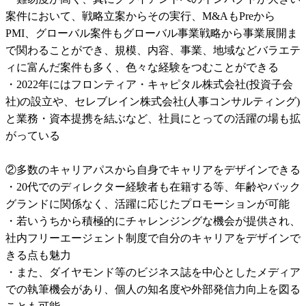
案件において、戦略立案からその実行、M&AもPreから
PMI、グローバル案件もグローバル事業戦略から事業展開ま
で関わることができ、規模、内容、事業、地域などバラエテ
ィに富んだ案件も多く、色々な経験をつむことができる

・2022年にはフロンティア・キャピタル株式会社(投資子会
社)の設立や、セレブレイン株式会社(人事コンサルティング)
と業務・資本提携を結ぶなど、社員にとっての活躍の場も拡
がっている

②多数のキャリアパスから自身でキャリアをデザインできる

・20代でのディレクター経験者も在籍する等、年齢やバック
グランドに関係なく、活躍に応じたプロモーションが可能

・若いうちから積極的にチャレンジングな機会が提供され、
社内フリーエージェント制度で自分のキャリアをデザインで
きる点も魅力

・また、ダイヤモンド等のビジネス誌を中心としたメディア
での執筆機会があり、個人の知名度や外部発信力向上を図る