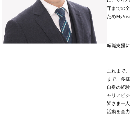
に、サイバ
守までの全
ためMyV
転職支援に
これまで、
まで、多様
自身の経験
ャリアビジ
皆さま一人
活動を全力