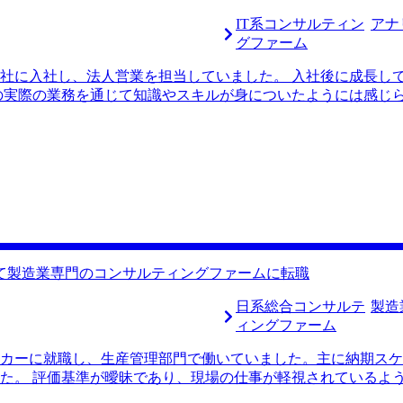
IT系コンサルティン
アナ
グファーム
社に入社し、法人営業を担当していました。 入社後に成長し
の実際の業務を通じて知識やスキルが身についたようには感じら
業に転職したりとキャリアアップを重ねている姿を見て、自分
ました。 正直な話をすると「コンサルタントなら成長できる
グファームへの転職を通じたキャリアアップ、独立などを果た
んじゃないかというざっくりした考えでした。 コンサルティ
と話しました。 MyVisionが最も私のキャリアに向き合って
めにコンサルティングファームに行きたいことを藤尾さんに伝
と思います」と厳しい言葉をいただきました。私の思考の甘さ
そのためにはどういった経験を積むことが必要なのか、一緒に
き合ってくれるエージェントはいないように感じ、藤尾さんに支
て製造業専門のコンサルティングファームに転職
・気づきを与えてくれたと思います。なぜコンサルティングフ
どういった人材が求められているのか、など様々な話をしてく
日系総合コンサルテ
製造
析を深め、志望動機を明確に言語化できた点が良かったです。
ィングファーム
業務効率化を支援したいという思いを持っていることに気づき、
カーに就職し、生産管理部門で働いていました。主に納期スケ
た。 転職活動を始めた当初は、漠然とした理由で「コンサル
た。 評価基準が曖昧であり、現場の仕事が軽視されているよう
不足していた点が反省点です。もっと早くから業界について学
データ入力や日報の作成などの業務を効率化させ、従業員の工
0万円、転職後は年収700万円になりました。 同級生と比べて