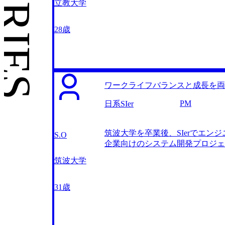
立教大学
た。その結果業務は効率化され、
時間を取り戻す気持ちで成長して
ませんでした。ボーナスが多少増
もしきれませんし、1日でも早く
した。 前職の経験から、風通し
28歳
めたところ、生産管理部からコン
てくれるコンサル業界ならば自分
合わせをしましたが、お話ししたのは
た、仕事が終わらず初回面談を1
談でも藤尾さんは私の要望や経験
ワークライフバランスと成長を両立
頼できる会社だと感じ、支援をお
の経験について絶対に深掘りして
PM
日系SIer
さりました。実際の面接では藤尾
た経験が、転職活動では高く評価
筑波大学を卒業後、SIerでエ
で、やっと報われた気持ちになり
S.O
企業向けのシステム開発プロジェ
っかり時間をとって準備するよう
対して人手が足りない環境での長
ともしばしばありました。 転職前
筑波大学
からは責任も増え、日々の業務負
のびのび働ける環境だと感じてい
境に転職したいと考えるようにな
けです。クライアントの要望に全
31歳
タントの方が、課題解決に集中し
くなることはないだろうという印象
ンサルティングファームに強いと