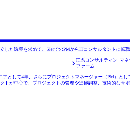
労務費の大幅な減少など目立った成果を残せたと思っていたの
いきたいと思います。 ほとんどスキルを持っていない私を採
えたものの、年収レンジ自体はそれほど上がらず、フラストレ
会社に貢献できるようになりたいです。
が良く評価制度が明確な会社に転職したいと思うようになりま
サル業界へ転職した方のインタビューを見つけました。実力主
に合っているのではないかと感じ、コンサルティングファーム
MyVision1社です。 問い合わせしたときに一番レスポンスが早
度リスケさせていただくことになったのですが、その時の対応
をしっかりとヒアリングしてくださり、魅力的な求人を送って
した環境を求めて、SIerでのPMからITコンサルタントに転職
願いしました。 各ファームについての理解が非常に深いと感
くるので答えを用意しておきましょう」といったファームごと
IT系コンサルティン
マネ
さんが仰った通りの質問がされることもしばしばあり、本当に
ファーム
されたことが嬉しかったです。特にDX経験に関してはどのフ
ンジニアとして4年、さらにプロジェクトマネージャー（PM）と
ました。 前職の仕事が忙しく、なかなか転職活動に時間を割
クトが中心で、プロジェクトの管理や進捗調整、技術的なサポ
にアドバイスいただいたのですが、忙しいことを理由にほとん
時間労働が続き、ワークライフバランス（WLB）に限界を感
は年収500万円、転職後は年収650万円になりました。 転職
荷が高い状況が続いていました。今後のキャリアを考え、WL
ます。 まずは早くキャッチアップして、5年以内にマネージ
りました。 友人から、ITコンサルタントの働き方が想像以上
て答えることが求められるSIerと異なり、クライアントに必要
やすいため、能力次第でWLBを良くしやすいと聞きました。 
を受けたため、ITコンサル転職を前向きに考え始めました 総合型
評判の2社で合わせて3社です。 私にとって耳触りのいい言葉