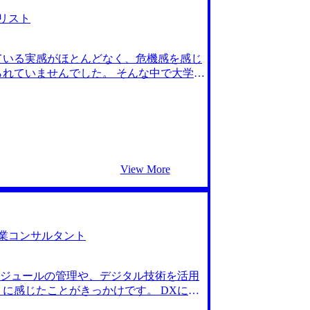
リスト
ている実感がほとんどなく、危機感を感じ
れていませんでした。 そんな中で大学時
が大きく取り残されているような焦りを
かもしれない」と漠然と考えていたことが
した著名人をよく目にしていたので、成長
ングファームへの転職に強いエージェント
くれていると感じたためです。 初回面談で
えたのですが、「もっと志望動機を深め
View More
を的確に指摘した上で、「そもそもキャ
考えていきましょう」と寄り添っていた
援をお願いすることに決めました。 藤尾
ァームが業界として伸びているのか、ど
ださり、何も知らなかった私からすると
業コンサルタント
自分の過去の経験から、テクノロジーに関
藤尾さんからもITコンサルが合っている
ジュールの管理や、デジタル技術を活用
ティングファームに行きたい」と考えてい
に感じたことがきっかけです。 DXによ
び、しっかりとした志望動機を固めてお
数を大幅に削減させることに成功しまし
も出遅れてしまった感覚はあるので、失った