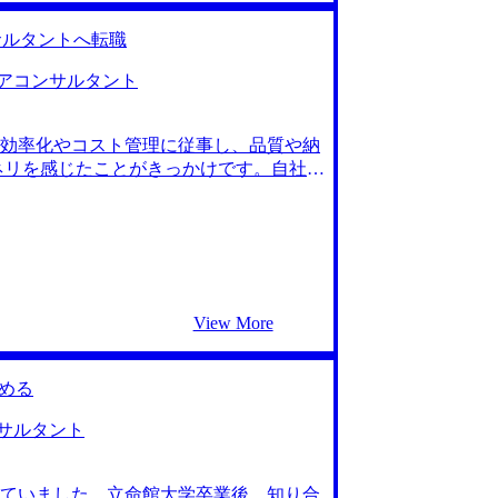
する中で「なぜITコンサルタントなのか」が
の棚卸しから志望動機の言語化まで一緒
サルタントへ転職
まお願いすることに決めました。 藤尾さ
考えてくれるエージェントだと感じてい
アコンサルタント
yVisionに相談していなければ、転職
たのですが、普段から自己分析や将来につ
効率化やコスト管理に従事し、品質や納
られなかったらと思うと、ぞっとしま
ネリを感じたことがきっかけです。自社に
として、これまでのエンジニア・PM経験を活
、保守的な企業文化にも違和感を覚え、
、仕事量を上手くコントロールしつつ、子
コンサルティング業界であれば、自動車業
たからです。また、クライアント企業に
した。特に、外資系のコンサルティング
の転職を決意しました。 2社です。 私
いただき、魅力的な求人を紹介いただい
View More
たように感じました。個人的にも相性が
が手厚く、未経験の私でも自信を持って臨
の度に数多くの鋭いフィードバックをい
める
く自信が無かったのですが、最終的にはど
え始めた際に、コンサルティングファーム
サルタント
接が求められるとは知りつつ、準備を始
たことは良かったと思っています。 転職前
ていました。立命館大学卒業後、知り合
メント）コンサルタントとして、幅広い業界