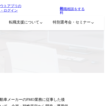
ウトアプリの
無
転職相談をする
・ログイン
料
転職支援について
特別選考会・セミナー
動車メーカーのPMO業務に従事した後