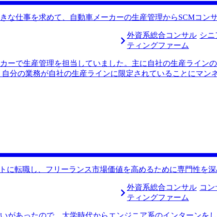
らです。 初回面談をしてくださった藤尾さんは、私がWLBを重視
さいました。その上でより志望動機を固めるために、キャリア
きな仕事を求めて、自動車メーカーの生産管理からSCMコン
だき、この方と転職を成功させたい、と強く感じたためそのま
ビジョンや志望動機の言語化をしていただき、候補者を第一に
外資系総合コンサル
シニ
の強みと志望動機を明確にできたことが良かったです。おそらくM
ティングファーム
います。 忙しすぎてWLBを改善することしか頭の中になかっ
カーで生産管理を担当していました。主に自社の生産ラインの
痛感しました。藤尾さんのサポートがなくどこからも内定が得
 自分の業務が自社の生産ラインに限定されていることにマン
職後は年収1100万円になりました。 今後はITコンサルタント
務改善に取り組みたいという思いが強まっていました。加えて
決に携わっていきたいです。 また最近子どもが生まれたので
とダイナミックな仕事に挑戦できる環境を求めていました。 
ばと思っています。
も通じる幅広い視点から業務改善に携わることができると考え
ため、より大きな規模で成果を感じられる点にも魅力を感じま
レンジが評価される環境が整っていると思い、コンサルタントへ
いる条件について、限られた時間でしっかりとヒアリングして
常に傾聴力がある方で、私の考えや意図をすぐに理解してくれ
支援をお願いしたいと思いました。 ケース面接に対する準備
す。藤尾さんには何度か模擬面接の場を用意していただき、そ
ントに転職し、フリーランス市場価値を高めるために専門性を深
備を徹底的に行えたことが良かったです。対策し始めた頃は全
と回答できるほど自信を持って面接に臨めました。 転職を考
外資系総合コンサル
コン
ついて十分には理解していなかった点が反省点です。ケース面
ティングファーム
。ただ、MyVisionのサポートで短期間で必要な対策ができ
いがあったので、大学時代からエンジニア系のインターンをし
50万円になりました。 今後はSCM（サプライチェーンマネジ