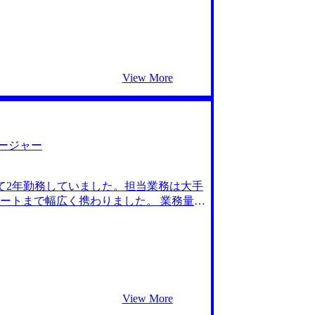
ですが、本部からは想像以上に評価され
用していただいたことに会社には感謝して
ーションが溜まる結果となってしまいま
した。そういった企業が多い業界を探し始
義で結果を出した人をしっかりと評価し
への転職を意識し始めました。 3社に問い
View More
かったのがMyVisionさんでした。 ま
もスムーズでとても好印象でした。初回面
くださりました。全体的な対応を含め信
じました。藤尾さんは「このファームはこ
の特徴を踏まえたアドバイスをしてくだ
ージャー
助かりました。 前職では評価されなかっ
ァームからも好意的な反応が返ってきたの
して2年勤務していました。担当業務は大手
けない時期がありました。藤尾さんにはし
ートまで幅広く携わりました。 業務量に
ど対策しないまま面接に臨んでしまうこ
じたことがきっかけです。特にPMになって
を決めたファームはメンバー皆人柄もよく、
Bを改善して自分の時間も大切にできる環
ャーへの昇進を目指したいです。
にWLBが整っていると聞いたことがきっか
なものを是々非々で考えられるITコンサル
能力次第とはいえ、当時の労働環境より悪
エージェント1社と、MyVision含めコ
View More
だけでなく、厳しい指摘をしてくださった