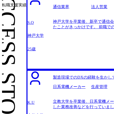
CESS STORIES
転職支援実績
通信業界
法人営業
神戸大学を卒業後、新卒で通信会
S.O
たことがきっかけです。 前職で
代の同期が昇進したり好条件の企
神戸大学
感じ、環境を変えなければと思い
始まりでした。 コンサルティン
環境を求めるならコンサルがいい
25歳
を検索し、よく紹介されていた3社
成長実感がないことや、成長のた
ないと、通過するファームはない
リアの中で何を達成したいのか、
だきました。 これほど真摯に向
製造現場でのDXの経験を生かし
さんとの面談は、毎回多くの学び
ういったビジネスモデルなのか、
日系電機メーカー
生産管理
目から鱗のお話でした。 自己分
心が強いことや、ITを活用した
立教大学を卒業後、日系電機メー
のではないかと提案いただきまし
K.U
した業務改善などを行っていまし
ましたが、具体的な知識や準備が
る業務改善のプロジェクトでは、
くべきでした。 転職前は年収53