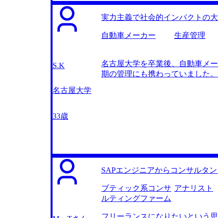
のがMyVisionだけだったか
曖昧であるとすぐに指摘してくだ
実力主義で社会的インパクトの大
にしていきましょうとご提案いた
んにはご提案通り一緒にキャリア
自動車メーカー
生産管理
ます。 藤尾さんのおかげで、自分
先からは内定を頂けなかったと思
名古屋大学を卒業後、自動車メー
いてしっかり考えておくべきだと
S.K
期の管理にも携わっていました。
す。 転職前は年収900万円、転
限らず、より大きなスコープで業
かしつつ、クライアントの課題解
名古屋大学
自分のスキルを活かしながらもっ
育ての方も上手くこなしていけれ
界の経験を活かしつつ、他業界に
対して直接的な影響を与えられる
33歳
ファームであれば、積極的なチャ
の前職に対する違和感や、求めて
たことが理由です。藤尾さんは非
良いと感じられたので、そのまま
めるようになった点が良かったで
SAPエンジニアからコンサルタ
ただきました。 ケース面接の準
んな角度から質問をされても堂々
ブティック系コンサ
アナリスト
特有の面接や求められるスキルに
ルティングファーム
めたのが少し遅かったと感じました
フリーランスになりたいという思
は年収800万円、転職後は年収9