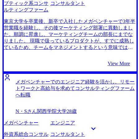
動自体が目的になった瞬間があったことです。全体を通し
えコンサルティングファームへの転職を検討し始めまし
ブティック系コンサ
コンサルタント
て精力的に取り組めたことは良かったですが、「将来のキ
た。 2社です。 元々知人のエージェントさんからコンサル
ルティングファーム
ャリアの可能性を広げるために転職活動を進めている」目
タントに応募していたのですが、軒並み落ちてしまいコン
的意識を常に持つことで、もう少し張り詰めずに走り切る
サルティングファームへの転職の難しさを痛感しました。
東京大学を卒業後、新卒で入社したメガベンチャーで3年半
ことが出来たのではないかと今となっては後悔していま
その中で、インスタグラムでコンサルタントの転職に特化
営業職を経験し、その後マーケティング部署に異動しまし
す。 転職前は年収600万円、転職後は年収700万円になりま
しているというMyVisionさんの広告を見て、話を聞いてみ
た。順調に昇進し、マーケティングチームの部長にまでな
した まずは情報の収集や分析、資料作成から始め、数年後
ようと思いました。 年収をアップさせたいという私のオー
りました。 現職で扱っているプロダクトが、すでに成熟し
にはプロジェクトの担当者として実際にクライアントの悩
ダーを出したところ、藤田さんは私にマッチしたファーム
ているため、チームをマネジメントするという意味では介
みに伴走出来る人材になりたいです。 将来的には前職での
をたくさん提案してくれたので、非常に期待できるなと思
在価値を感じているのですが、その先の事業成長という部
デジタルマーケティングの知識を活かし、デジタルマーケ
い、お任せしたいと感じました。 コンサルティング領域特
分で自分の価値貢献を感じにくく、もっとやりがいがある
View More
コンサルタントとして独立することも視野に入れているの
化というだけあって、業界への知見が圧倒的で、とても信
仕事がしたいと思い転職を考えました。 広告代理店など
で、まずは基本的な作業を通じてキャリアアップ・独立の
頼できました。 新規事業の立ち上げは、コンサルティング
の、マーケティングの下流ポジションに携わることは考え
両面に必要なスキルを身に付けていきたいです。
ファームへの案件として近年増えているそうで、藤田さん
ていなかったので、上流から携われる事業会社の企画ポジ
メガベンチャーでのエンジニア経験を活かし、リモー
は、企画職という自分の経歴を活かせる求人を沢山教えて
ションか、マーケティングの案件が多いコンサルティング
トワークと高給与を求めてコンサルティングファーム
くれました。 また、初めての転職で、長期的なキャリアを
ファームを選択肢として考えていました。 その中で、今後
へ転職
見据えての転職先選択があまりできていなかったのです
の年収のアップサイドも考慮したとき、コンサルティング
が、藤田さんはその点を指摘、改善して下さり、中長期的
ファームが良いと考え、最終的にコンサルティングファー
N・Sさん
関西学院大学
28歳
なキャリアビジョンも見据えた転職活動ができました。 藤
ムに狙いを絞りました。 3社です。 MyVisionの藤田さんご
田さんは、他のエージェントさんにお世話になっていた頃
自身が、日系大企業、メガベンチャー、コンサルタントを
メガベンチャー
エンジニア
には十分な準備ができなかった職務履歴書や、転職の志望
経験していたため、現場の話にとても精通していました。
動機に対して徹底的なフィードバックをくれたうえで、と
またコンサルティングファームに入った後のキャリアステ
外資系総合コンサル
コンサルタント
ても完成度の高いものに仕上げてくれたので、自信をもっ
ップや、マーケターとしての職能の磨き方という部分でも