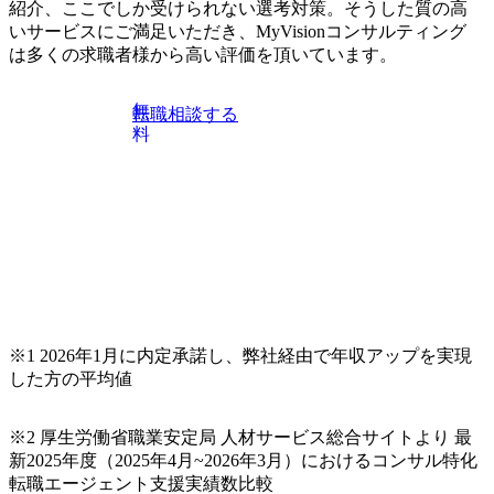
紹介、ここでしか受けられない選考対策。そうした質の高
いサービスにご満足いただき、MyVisionコンサルティング
は多くの求職者様から高い評価を頂いています。
無
転職相談する
料
※1 2026年1月に内定承諾し、弊社経由で年収アップを実現
した方の平均値
※2 厚生労働省職業安定局 人材サービス総合サイトより 最
新2025年度（2025年4月~2026年3月）におけるコンサル特化
転職エージェント支援実績数比較