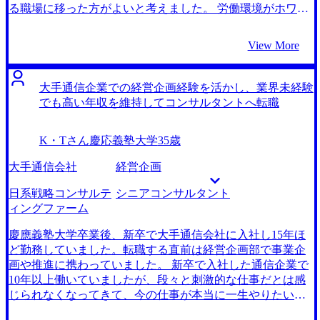
アントの課題解決につなげたいです。 事業会社のエンジニ
件なポジションを紹介してもらえたことです。 面接の際、
る職場に移った方がよいと考えました。 労働環境がホワイ
アの経験を踏まえ、課題解決のボトルネックになる部分は
懸念していた一度スタートアップに転職して再びファーム
トで、国家公務員からでも入れる職場、さらに年収が維持
押さえているつもりなので、コンサルティングスキルを磨
に戻る理由についても理解を示してもらえ、大満足な転職
できるポジションとなると選択肢がかなり絞られました。
View More
きながら自分の色を出せるように頑張りたいです。
ができました。 特にありません。 転職前は年収1000万円、
その中で政府系案件のシンクタンクに転職していた同期の
転職後は年収1500万円になりました。 一度コンサルティン
話を聞いて、シンクタンクの業務が自分のニーズに合って
グファームから離れたからこそ、コンサルティングファー
いると感じたことがきっかけです。 ３社です。 国家公務員
大手通信企業での経営企画経験を活かし、業界未経験
ムが自分に合っていると再認識できたので、この業界でも
からの転職という、私のようなケースでの実績が非常に豊
でも高い年収を維持してコンサルタントへ転職
っと上を目指したいです。昇進が早いファームなので、執
富だったためMyVisionさんになら安心して任せられると思
行役員やパートナークラスを目指して精進します。
いました。 藤田さんは業界への見識がとても深く、自分が
K・Tさん
慶応義塾大学
35歳
知らなかった優良なシンクタンクを紹介してもらえまし
た。自分一人や、他のエージェントさんからでは見つけら
大手通信会社
経営企画
れなかったかもしれない魅力的な転職先を見つけられたこ
とはとてもよかったです。 国家公務員の激務の合間を縫っ
日系戦略コンサルテ
シニアコンサルタント
て行った、かなりハードな転職活動でしたが、藤田さんが
ィングファーム
夜遅くまで親身に対応してくださったおかげでケース面接
の練習も十分に繰り返しでき、自信を持って臨めたことが
慶應義塾大学卒業後、新卒で大手通信会社に入社し15年ほ
良かったです。 特になしです。とても満足しています。 転
ど勤務していました。転職する直前は経営企画部で事業企
職前は年収800万円、転職後は年収850万円になりました。
画や推進に携わっていました。 新卒で入社した通信企業で
どれぐらい長くシンクタンク業界にいるかは未定ですが、
10年以上働いていましたが、段々と刺激的な仕事だとは感
まずはスキルと経験を身につけて、前職とは違うシンクタ
じられなくなってきて、今の仕事が本当に一生やりたい仕
ンクの働き方に対応できるように準備したいと思います。
事なのかという疑問がありました。年齢も30代後半に差し