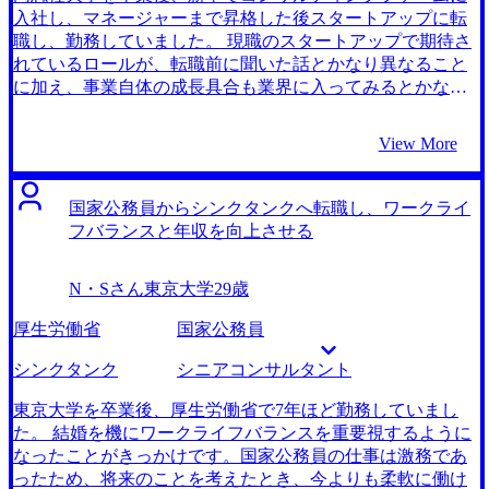
に言われて一度やってみたところ予想以上に、自分の詰め
たいと思いました。 期待していたケース面接対策でした
入社し、マネージャーまで昇格した後スタートアップに転
の甘さを痛感しました。結果として十分なケース面接対策
が、毎回のフィードバックが本当に勉強になるものばかり
職し、勤務していました。 現職のスタートアップで期待さ
を受け、本番までに準備できましたが、藤田さんの言うこ
でした。ケース面接で減点されそうな表現や言い回しがあ
れているロールが、転職前に聞いた話とかなり異なること
とを聞かずそのまま面接に臨んでいたらと思うと恐ろしい
れば、すぐにフィードバックをいただけたので、即座に改
に加え、事業自体の成長具合も業界に入ってみるとかなり
です。 転職前は年収900万円、転職後は年収1000万円になり
善でき、短期間ですごく上達しているのを感じられまし
印象が異なったので、再びコンサルティングファームに戻
ました。 戦略×マーケティングの部分に携わることができ
た。 ロジカルシンキング自体は苦手ではなかったのです
ろうと思いました。 コンサルティングワーク自体にはやり
View More
そうなので、戦略レベルでインサイトを出せるような人材
が、どのように伝えるべきかという伝え方の部分や、自信
がいを感じていたことに加え、所帯を持つ身としては年収
になりたいです。マーケティングの出来次第で、クライア
を持って話すという根本的な部分もアドバイスをいただ
が高いことは重要な要素であったので、コンサルティング
ントの業績に大きな影響が出るので、責任感を持って働き
き、内定を取れる水準まで一気に成長できました。 コツコ
ファームへ戻ろうと考えました。 3社です。 MyVisionさん
国家公務員からシンクタンクへ転職し、ワークライ
たいと思います。 中長期的には、事業会社に戻って経営企
ツとケース面接対策に取り組めたことです。 能動的にアド
はコンサルタント経験者の転職にも強いと伺ったので、一
フバランスと年収を向上させる
画をやりたいと思っているので、確実に実績を残せるよう
バイスを聞くだけでなく、自分で本を買って勉強もして、
度話を聞いてみようと思いました。他のエージェント複数
頑張りたいと思います。
それを藤田さんとの面接で実践していったことでMyVision
人にもお話を伺って、その中から決めようと思っていまし
N・Sさん
東京大学
29歳
さんの面接対策を存分に活用できました。 面接当日、「実
たが、MyVisionさんは各社の人事とのパイプがとても太
力を発揮できればきっとうまく行くので、自信を持って頑
く、非公開の求人も多数紹介してもらえたので、お任せし
厚生労働省
国家公務員
張ってください」と藤田さんに言ってもらえたように、私
ようと思いました。 コンサルティングファームとのパイプ
のメンタルにも寄り添った感情面のサポートもしてくださ
がかなり太いという印象でした。 それに加え、レスポンス
シンクタンク
シニアコンサルタント
ったのもよかったです。 現職残留で少し悩んだ期間があ
のスピードが早く、エージェントの方も理路整然と話すの
り、転職活動期間が長引いてしまいました。もっとしっか
で、とてもスムーズでテンポ良くコミュニケーションがで
東京大学を卒業後、厚生労働省で7年ほど勤務していまし
りと決断してから行動した方がスムーズに動けたと思って
きました。 藤田さんは外資系コンサルティングファーム出
た。 結婚を機にワークライフバランスを重要視するように
います。 転職前は年収650万円、転職後は年収800万円にな
身ということもあり、転職先を相談するにあたり、かなり
なったことがきっかけです。国家公務員の仕事は激務であ
りました。 前職で培った技術的な素養を生かして、クライ
専門的で深い話ができたこともよかったです。 かなり好条
ったため、将来のことを考えたとき、今よりも柔軟に働け