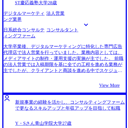
ST
慶応義塾大学
28歳
デジタルマーケティ
法人営業
ング業界
日系総合コンサルテ
コンサルタント
ィングファーム
大学卒業後、デジタルマーケティングに特化した専門広告
代理店で法人営業を行っていました。業務内容としては、
メディアサイトの制作・運用支援の実施が主でした。 前職
の法人営業では入稿期限を基に全ての工程を進める業務が
主でしたが、クライアントと商談を進める中でスケジュー
ルがズレていき、納期間近になるほど激務に追われる日々
が続いていました。市場動向からマーケティング戦略の立
View More
案を行う上流部分に携われる企業は無いかと考える中で、
転職を志すようになりました。 キャリアの可能性を広げた
いと感じたからです。SNSで見かけたコンサルタントの投
新規事業の経験を活かし、コンサルティングファーム
稿に触発され、異なる業界やクライアントと多様なプロジ
で更なるスキルアップと年収アップを目指して転職
ェクトに関わることができるコンサルタントの仕事に魅力
を感じました。ソリューションに囚われず、クライアント
Y・Sさん
青山学院大学
27歳
企業のニーズを的確に捉え、市場動向や競合状況を分析す