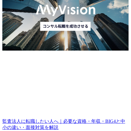
くださり、その都度連絡させていただきました。いつもす
ぐに返信が来て、非常に頼もしかったです。 将来のキャリ
アビジョンを考え、30歳という年齢で転職活動を開始でき
たことです。身も蓋もない言い方になりますが、すぐに決
断できずに5年、10年経った後に行動していたら、受けられ
るファームも減っていたと思うので、思い立ってすぐ行動
に移せたことは良かったです。 広告代理店勤務で現職が非
常に忙しい中、並行して転職活動を進めなければならなか
ったことです。可能であれば、もっと時間を割いて選考対
策を充実させたかったです。 転職前は年収750万円、転職後
は年収750万円になりました。 新たに多くのことを学ぶつも
りでコンサルティングファームに飛び込んだので、前職の
スキルを応用できる部分は応用しながらも、これまでの経
験に固執しすぎず貪欲に成長していきたいと思います。年
収ステイで転職をしていますし、早くコンサルティングス
キルを身につけて、会社から高く評価される人材になりた
いです。
監査法人に転職したい人へ｜必要な資格・年収・BIG4と中
小の違い・面接対策を解説