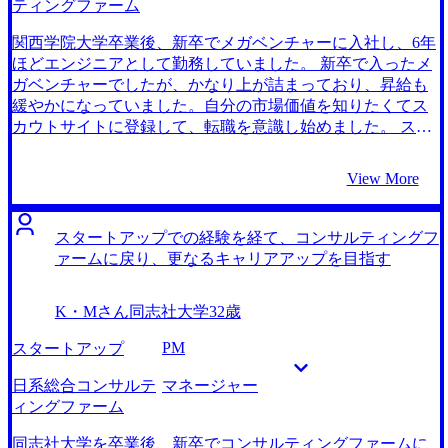
ティングファーム
て転職活動ができました。 今までいたスタートアップと、
参考になる事例を教えてもらえたので、仮にコンサルティ
コンサルティングファームでは、ビジネスの進め方が大き
ングファームで数年働いて事業会社に戻るという選択肢を
関西学院大学卒業後、新卒でメガベンチャーに入社し、6年
く異なるので、そのコミュニケーションのギャップに慣れ
とった場合でも取れる選択肢が多いことがわかりました。
ほどエンジニアとして勤務していました。 新卒で入ったメ
るのに時間がかかりました。 それでも藤田さんが粘り強く
コンサルティングファーム内の知見にとどまらず、さらに
ガベンチャーでしたが、かなり上が詰まっており、昇給も
面接対策をしてくれたので、最終的には十分に適応できま
先のビジョンに関しても深い知見を持つ藤田さんはとても
緩やかになっていました。自分の市場価値を知りたくてス
した。 転職前は年収500万円、転職後は年収600万円になり
信頼できると思ったので、安心してお任せしました。 大手
カウトサイトに登録して、転職を意識し始めました。 スタ
ました。 コンサルティングファーム内で昇進して、ゆくゆ
外資系コンサルティングファームの募集状況が冷え込んで
ートアップのエンジニアポジションも検討していたのです
くは再びスタートアップの世界に戻りたいと思っていま
いる中でも、非常に魅力的なコンサルティングファームを
が、自分は社内の雰囲気よりも、リモートワークが可能か
View More
す。経営層として事業を伸ばせるように、コンサルティン
数多くご紹介いただけました。 結果的に外資系コンサルテ
という点に重点を置いていたので、条件に合う会社が意外
グファームでは総合的なビジネススキルを積みたいです。5
ィングファームからも内定がもらえましたが、よりファー
と少なかったです。一方で、コンサルタントはリモートワ
年以内に自分の次のキャリアが明確にできるように、日々
ムの成長にコミットしたいという思いからブティック系コ
ークも柔軟に活用でき、自分のニーズに合っているなと感
スタートアップでの経験を経て、コンサルティングフ
刺激を受けながら頑張りたいと思っています。
ンサルティングファームへ転職を決めました。ファームの
じました。給料もかなり高かったこともあり、コンサルテ
ァームに戻り、更なるキャリアアップを目指す
中で働いている方とのカジュアル面談等もアサインしてい
ィング領域を中心に転職先を探し始めました。 2社です。
ただき、非常に手厚くサポートしていただけました。 これ
ケース面接対策が充実していたことが一番の決め手でし
K・Mさん
同志社大学
32歳
までの経歴が評価され、マネージャーランクの1つ下のポジ
た。 藤田さんは、私の第一志望のファームについて、面接
ションという好待遇でオファーをもらえたことです。 藤田
でどのタイミングで、どのようなことを聞かれるといった
PM
スタートアップ
さんが私の経歴を最大限アピールできるように徹底的に面
詳細な内容についても教えてくれたので、本当にファーム
接対策をしてくれたおかげだと思っています。 ロジカルシ
の選考情報に詳しいんだなと全幅の信頼を置くことができ
日系総合コンサルテ
マネージャー
ンキングには自信があったので、最初ケース面接対策は受
ました。 ケース面接以外にも、ビヘイビア面接で聞かれる
ィングファーム
けないつもりだったのですが、最初から素直に受けるべき
内容やその質問の意図についても深く教えてくれたので、
でした。 意外と落とし穴があるのでやるべきだと藤田さん
圧倒的に面接対策が充実しているMyVisionさんにお任せし
同志社大学を卒業後、新卒でコンサルティングファームに