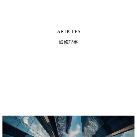
分の転職動機にぴったりな業界だと考え注目し始めまし
また、この年齢ということもあり、他社のエージェントさ
た。 また、自身にクライアントワークの経験があったの
んの中にはコンサルティングファームは難しいとはねのけ
で、その経験が活かせるのではないかと思い、コンサルテ
るような対応をされてしまう場合もありましたが、藤田さ
ィングファームを中心に転職先を検討し始めました。 3社で
んは「絶対に行けますよ！」と前向きにリードしてくれた
す。 MyVisionの藤田さんは広告業界出身ということもあ
ARTICLES
のが大きなモチベーションとなりました。 MyVisionさん含
り、私の現職である広告業界に対しての見識が非常に深
めて5社のエージェントと話しましたが、実はMyVisionさん
く、この方なら自分のキャリアを最大限に活かしたサポー
監修記事
は5社目に相談したエージェントでした。4社目であきらめ
トをしてくれると感じました。今後のキャリアを一緒に考
ないでMyVisionまでたどり着き、藤田さんと出会えたこと
える上で、転職先の業界への見識はもちろん、転職元の業
が本当に良かったです。 コンサルティングファームについ
界についても精通している方に相談できるのは、とても安
てあまり知らなかったということもありますが、藤田さん
心感がありました。 他のエージェントからは広告業界内で
と話す前までは熱量がそれほど上がらずに転職活動に臨ん
の転職を勧められることもあり、自分の転職動機を理解し
でいたことです。サポートありきの転職であったとはい
てもらえていないと感じることがしばしばあったのです
え、もっと主体的に企業研究などすることができたのでは
が、藤田さんはこちらの意図も汲んだ上で提案してくださ
と感じています。 転職前は年収1,000万円、転職後は年収
っていると感じたので、この方に一任したいと強く思いま
1,050万円になりました。 大幅なキャリアチェンジで、かな
した。 他のエージェントさんと比べて、藤田さんはコミュ
り大変なチャレンジだとは思います。日々の業務でコンサ
ニケーションが飛び抜けて丁寧でした。元々知ったきっか
ルタントとしての素養を磨きながら、まずはマネージャー
けはビズリーチでしたが、初回の面談から丁寧にキャリア
昇進を目指して頑張りたいです。5年後10年後にはこの転職
についてヒアリングをしてもらい、私の希望に精一杯応え
のおかげでもっといろんな選択肢が広がっていると思って
ようとしてくださる姿勢がひしひしと伝わってきたので、
いますので、その際はまた藤田さんに相談しようと思って
信頼できる方だと思いました。 選考を開始してからも、
います。
「困ったことがあったらすぐに連絡してほしい」と言って