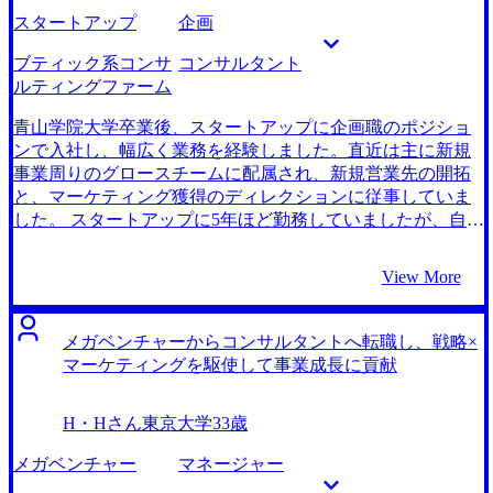
るコンサルティング業務に携わりたいと思いコンサル業界
スタートアップ
企画
への転職を決意しました。 MyVisionを含めて4社と話しまし
た。 初回面談を担当してくれた藤田さんの印象が非常に良
ブティック系コンサ
コンサルタント
かったからです。「勘や経験に頼らず、誰でも理解できる
ルティングファーム
客観的な根拠を示す」コンサルタントに求められている素
質を、面接対策を通じて後天的に身に付けていこうと伴走
青山学院大学卒業後、スタートアップに企画職のポジショ
してくださる姿勢に熱意を感じたため、この人に頼って転
ンで入社し、幅広く業務を経験しました。直近は主に新規
職活動を進めていこうと決意しました。 面接対策の質が非
事業周りのグロースチームに配属され、新規営業先の開拓
常に高いです。転職活動初期は、『結論ファースト→全体
と、マーケティング獲得のディレクションに従事していま
を構造化して補足説明とその真意を話す』といったデリバ
した。 スタートアップに5年ほど勤務していましたが、自分
リーの基本的な流れは理解できていたものの、実行に移す
の業務内容に対する年収の上がり幅が見合っていないと感
と考えのまま話してしまうことが多かったです。面接対策
じていました。 同期や先輩のうち、転職を成功させた人の
View More
の都度、藤田さんは私の論点構造化が甘いところを指摘
多くが年収アップを叶えているという話をたびたび耳にし
し、親身になって改善方法を伝えてくれたため、面接時に
ていたので、自分も年収アップを目指した転職をしようと
は実力以上のアウトプットを出すことが出来ました。 動き
意識し始めました。 周りのスタートアップからコンサルタ
メガベンチャーからコンサルタントへ転職し、戦略×
出しが早かったことです。藤田さんのFBを参考に、まずは
ントに転職した知人が皆、年収面でも待遇面でもかなり充
マーケティングを駆使して事業成長に貢献
素直に言われたことを受け入れて、その後は日々PDCAサイ
実した環境で働けていると聞いたので、前々からコンサル
クルを回す意識づけを速い段階から徹底しました。そのた
ティングファームは気になっていました。 また、現職にコ
H・Hさん
東京大学
33歳
め、日々の転職活動が面接対策のみならず、転職後の業務
ンサルタントから転職してきた方々が軒並み優秀で、自分
にも役立つマインド設計にも寄与したので、早期の動き出
もコンサルタントを経験することでそのようなスキルセッ
メガベンチャー
マネージャー
しは非常に役に立ちました。 転職活動に過度に熱中し、活
トを獲得し、自分にポジティブな影響を与えてくれると考