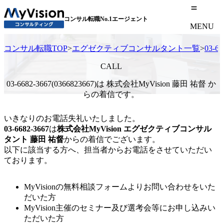
コンサル転職No.1エージェント
MENU
コンサル転職TOP
>
エグゼクティブコンサルタント一覧
>
03-
CALL
03-6682-3667(0366823667)は 株式会社MyVision 藤田 祐督 か
らの着信です。
いきなりのお電話失礼いたしました。
03-6682-3667
は
株式会社MyVision
エグゼクティブコンサル
タント
藤田 祐督
からの着信でございます。
以下に該当する方へ、担当者からお電話をさせていただい
ております。
MyVisionの無料相談フォームよりお問い合わせをいた
だいた方
MyVision主催のセミナー及び選考会等にお申し込みい
ただいた方