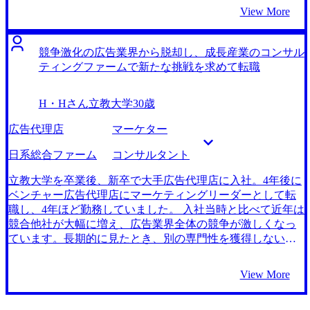
掛かり、新しくチャレンジができるのはこのタイミングが
View More
ラストチャンスだと思ったので、思い切って転職しようと
決断しました。 所帯を持っていることもあり、少なくとも
給料は下げたくないという思いがありました。その希望が
競争激化の広告業界から脱却し、成長産業のコンサル
実現でき、かつ業界未経験でも入れそうなところをリサー
ティングファームで新たな挑戦を求めて転職
チしていると、コンサルティングファームが目に留まりま
した。 また、30代後半という年齢から入るので、あまり新
H・Hさん
立教大学
30歳
卒の色が強くなく、中途割合の多い会社がいいとも思って
おり、中途採用の割合が高いコンサルティングファームを
広告代理店
マーケター
中心に転職先を考え始めました。 5社です。 MyVisionの藤
田さんはNTTで勤務経験があったので、私が在籍している
日系総合ファーム
コンサルタント
通信業界の業務内容や転職しない場合のキャリア、今後の
年収推移についてかなり正確に把握してくれていたので自
立教大学を卒業後、新卒で大手広告代理店に入社。4年後に
分の置かれている状況を理解してくれているという安心感
ベンチャー広告代理店にマーケティングリーダーとして転
がありました。 そのうえで「それと比較して、コンサルテ
職し、4年ほど勤務していました。 入社当時と比べて近年は
ィングファームは」という比較を前提に話を進めてくれた
競合他社が大幅に増え、広告業界全体の競争が激しくなっ
ので、非常にわかりやすかったです。コンサルティングフ
ています。長期的に見たとき、別の専門性を獲得しないと
ァームと通信業界の両方に精通している藤田さんのような
自分の市場価値は頭打ちになると考え、転職活動を始めま
方はそういないと思い、この方にこそサポートしていただ
した。 自分で様々な業界を調べる中で、コンサルティング
View More
きたいと強く思いました。 アクションプランを切って、選
ファームは成長産業であり、かつプロジェクトを通じて新
考対策や志望理由作成はいつまでにやりましょうと細かく
たな専門性を獲得できるという印象を受けたため、今の自
スケジュール管理までしてくださったので助かりました。