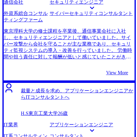
通信会社
セキュリティエンジニア
外資系総合コンサル
サイバーセキュリティコンサルタント
ティングファーム
東京理科大学の修士課程を卒業後、通信事業会社に入社
し、セキュリティエンジニアとして働いていました。サイ
バー攻撃から会社を守ることが主な業務であり、セキュリ
ティ監視システムの導入・改善を行っていました。 労働時
間や担う責任に対して報酬が低いと感じていたことがきっ
かけです。システムの脆弱性が発覚した際は夜間でも迅速
な対応が求められ、顧客への説明責任もありました。それ
View More
ほど重要な業務であるにも関わらず給与の上がり幅が小さ
く、割に合わない仕事だと感じるようになりました。 大学
院時代の友人がコンサルタントへ転職したことを聞いたこ
裁量と成長を求め、アプリケーションエンジニアか
とがきっかけです。 元々は別の事業会社へセキュリティエ
らITコンサルタントへ
ンジニアとして転職しようと考えていました。そのため友
人が働いていた事業会社に転職しようと思い連絡を取った
H.S
東京工業大学
26歳
のですが、そこで彼がコンサルタントに転職していたこと
を知りました。 彼も同じようにセキュリティエンジニアの
IT業界
アプリケーションエンジニア
年収が低いことに不満を感じていたらしいのですが、コン
サルに転職することでその不満は払拭されたという話を聞
IT系コンサルティン
コンサルタント