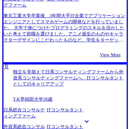
き、自分も同じようにコンサルタントへ転職したいと感じ
グファーム
ました。 2社です。 藤谷さんとの初回面談で会話が弾んだ
ことが理由ですね。 MyVisionさんに相談する前は友人が利
東京工業大学卒業後、3年間大手IT企業でアプリケーション
用していたエージェントに相談したのですが、CAの方と相
エンジニアとしてスマホゲームの開発などを行っていまし
性が悪くエージェントを変えたいと考えていました。丁度
た。 大学で身につけたプログラミングのスキルを活かした
そのタイミングでビズリーチで藤谷さんからスカウトを頂
いと考えて前職を選びました。アニメ派生のものやキャラ
きました。 藤谷さんはエンジニアの転職支援実績が豊富な
クターデザインにこだわったものなど、学生をターゲット
方だということもあり、前職での業務内容や私が感じてい
にしたゲームの開発に主に従事していました。 前職の入社
た不満もしっかりと理解していただけたように感じまし
時には、従業員が個人目標を決定し、その進捗や達成度合
View More
た。 面接対策には特に感謝しています。ケース面接は初め
いによって評価をされる自律的な雰囲気を魅力に感じてい
てだったので最初はボロボロだったのですが、どういった
ました。しかし、実際には上司の一言でチームの意思決定
教材でインプットするべきか、何を意識してアウトプット
が大幅に変わることもあり、自己決定権が少なく不満を募
独立を見据えて日系コンサルティングファームから外
するべきかなどのハウトゥーを詳しく教えていただきまし
らせていました。 また、業務内容に関しても、現実に存在
資系コンサルティングファームへ、ITコンサルタント
た。また模擬面接を実施していただき、本番さながらの緊
する課題に自身の知識とスキルを活かして対処したいと考
としてのキャリアアップ
張感で練習することができました。 おかげで本番のケース
えるようになりました。 コンサルタントになった大学時代
面接でも自信を持って臨むことができ、無事第一志望のフ
の同期の話を聞いて興味を持ちました。 彼は、大企業の経
T.K
早稲田大学
26歳
ァームから内定をいただきました。 まずは何より待遇が大
営者と協働し、その企業の課題分析から戦略の実行支援ま
幅に改善されたことです。給与はもちろんですが、労働時
で行っていると話していました。また、自身の能力が正当
日系総合コンサルテ
ITコンサルタント
間も前職より短くなりました。コンサル業界ではとにかく
に評価される環境だとも言っていました。 若い頃から裁量
ィングファーム
ハードワークが強要されるイメージだったので、嬉しい驚
を持って働くことができ、実力主義な環境であるコンサル
きでした。 まともな志望動機を用意するのに苦労しまし
ティングファームに大きな魅力を感じました。 また、ITコ
外資系総合コンサル
ITコンサルタント