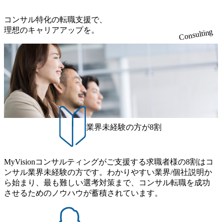
です。 特にありません。中村さんと終始スムーズにコミュ
経歴・キャリア観を踏まえて様々な企業・求人を説明いた
ニケーションが取れて、ストレスなく転職活動を行えまし
だきながらサポートいただけたことで、納得感を持ちなが
コンサル特化の転職支援で、
た。 転職前は年収650万円、転職後は年収850万円になりま
ら転職活動を進められたと感じています。 各社の違いにつ
理想のキャリアアップを。
Consulting
した。 フリーランスのコンサルタントとして活躍するため
いて、正直ネットの情報だけではわからない部分がありま
には、まだまだ経験が足りていない自覚があるので、自己
したが、藤谷さんに内情を共有していただいたり、面接中
研鑽を重ねたいと考えています。SAPに関する技術的な知
の逆質問を通じて直接伺うことができたので、自分の考え
見もですが、コミュニケーションスキルやロジカルシンキ
方に合致するファームに辿り着くことができました。 最初
ング、ドキュメンテーションスキルといったベーシックな
に我流で面接対策を行ってしまっていたことです。当たり
コンサルスキルに伸び代を感じているので、プロジェクト
前ですが、ITコンサルタントとSEでは業務内容、それに紐
の中で集中的に身につけたいと考えています。
づく人材要件が異なりますが、相談するのも気後れしてし
まい最初はそれを押さえずに書類作成や面接対策を行って
しまいました。その結果、何社か不採用となってしまいま
業界未経験の方が8割
した。藤谷さんへの相談を通じて、ITコンサルタントに求
められる経験や志向性を把握できたので、それを意識しな
がら書類修正や面接対策を行うことで、面接でのやり取り
MyVisionコンサルティングがご支援する求職者様の8割はコ
もスムーズなものにブラッシュアップできました。 600万円
ンサル業界未経験の方です。わかりやすい業界/個社説明か
ほどだった年収が750万円になりました。 せっかくシステム
ら始まり、最も難しい選考対策まで、コンサル転職を成功
開発の枠を超えて広い視野で働けるようになったので、企
させるためのノウハウが蓄積されています。
業の経営課題解決につながる提案をできるコンサルタント
となるために、ITだけでなく経営全般に関する知識・経験
もつかみ取っていきたいと思います。