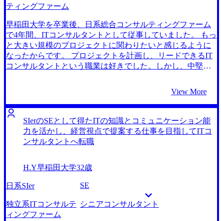
た。元々待遇が不満で転職を決めたのですがそれをそのま
ンサルタントとしてなら、自身の経験とスキルを活かし、
ティングファーム
ま伝えるわけにもいかず、納得感のある志望動機を作る必
課題分析から実装までを責任もってサポートできると考え
要がありました。藤谷さんの助言も多分に頂きながら、な
ました。 MyVisionの1社のみです。初回面談でコンサルティ
早稲田大学を卒業後、日系総合コンサルティングファーム
んとか形にすることができました。 転職前は年収550万円、
ングファームへの解像度の高さを感じたからです。 転職を
で4年間、ITコンサルタントとして従事していました。 もっ
転職後は年収750万円になりました。 ゆくゆくは事業会社の
考え始めた当初から、ITコンサルタントを志望していたの
と大きい規模のプロジェクトに関わりたいと感じるように
CTOとして活躍したいと考えています。そのためにもプロ
で、コンサルティングファームに精通しているMyVisionさ
なったからです。 プロジェクトを計画し、リードできるIT
ジェクトを通じて自分の技術力を高めつつ、マネジメント
んにお願いしました。 特に、ゲーム作成の際に私が重視し
コンサルタントという職業は好きでした。しかし、中堅企
経験も積んでいきたいです。直近だと2年以内にシニアコン
ていたお客様目線で行う業務を支えたいと考えていたの
業のシステム導入のプロジェクトにアサインされることが
サルタントへ昇進することが目標です。
で、顧客分析やカスタマーサービスなどを扱うCRMコンサ
多く、規模感に物足りなさを感じるようになりました。 さ
View More
ルタントに興味がありました。初回面談の際に、想像より
らに、元々ゼネラリストよりもスペシャリスト志向であっ
多くのCRMコンサルタントの選択肢を伝えていただけて驚
たことや、特定の組織や人間関係に縛られて生きるのが苦
きました。 そして、担当の藤谷さんが多数のエンジニアの
手だったこともあり、将来的には独立してフリーランスの
SIerのSEとして得たITの知識とコミュニケーション能
転職支援経験をお持ちで、エンジニアの悩みやスキルへの
ITコンサルタントになりたいという思いがありました。そ
力を活かし、経営視点で提案する仕事を目指してITコ
解像度が高かったことが最大の理由です。より私の希望に
のため、外資系ファームで大規模なプロジェクトの経験も
ンサルタントへ転職
合ったファームを見つけてくれるように感じたので安心し
積んでから独立した方が、将来的にフリーランスで働く時
てお願いすることができました。 コンサルティングファー
に自身の価値が向上するだろうとも考えていました。 将来
H.Y
早稲田大学
32歳
ムに就職するには必須のケース面接の練習に何度も付き合
的にフリーランスのITコンサルタントになろうと考えてい
っていただけました。面接本番で実際に見られる評価項目
たため、よりスキル・経験を磨けそうなITコンサルタント
SE
日系SIer
をもとにフィードバックを行っていただけるのはMyVision
への転職に絞って検討しました。しかし、外資系コンサル
さんならではかと思います。 さらにエンジニアとしての自
ティングファームに入れば確実に大規模なプロジェクトに
独立系ITコンサルテ
シニアコンサルタント
身の活動を知識やスキルベースで押し出しすぎていて、コ
関われるのかという不安はありました。そのため、外資系
ィングファーム
ンサルタントを志望するうえで必要なコミュニケーション