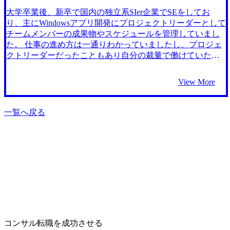
コンサルティングファームに所属している友人に話を聞き
能力などのアピールポイントが足りないという指摘のおか
ました。彼の話では、自身の希望するプロジェクトを伝え
大学卒業後、新卒で国内の独立系SIer企業でSEをしてお
げで、私のコンサルタント志望としての意識も変わりまし
かつ実力が備わっていれば、考慮してもらえる環境だとい
り、主にWindowsアプリ開発にプロジェクトリーダーとして
た。 私は、新卒時はコンサルティングファームをあまり見
うことでした。 これを受けて、外資系のファームに転職す
チームメンバーの成果物やスケジュールを管理していまし
ていなかったので、ケース面接はほとんど初めてという状
ることを決めました。 1社です。 私は、コンサルタントに
た。 仕事の進め方は一通りわかっていましたし、プロジェ
態でした。しかし、いただいたフィードバックがわかりや
絞って転職しようと考えていたため、コンサルタント専門
クトリーダーだったこともあり自分の裁量で働けていたの
すく、ケースへの対策をスムーズに進めることができまし
のエージェントにお願いしようと思っていました。藤谷さ
で、ワークライフバランスも良く、ほどほどにやりがいも
た。 前職と転職活動を両立できたことです。エンジニアへ
んが、私の前職・キャリアプランに関する話を熱心に聞い
感じていたと思います。 ただ、システムエンジニアである
View More
の理解も深い藤谷さんと共に進めることで、前職の業務も
てくれたうえで、日系・外資の違いはもちろん、外資系フ
以上、自社製品のシステムをパッケージとしてクライアン
転職活動もバランスよく最後までしっかりと取り組むこと
ァームの部門間でのITコンサルの案件の違いを詳細に教え
ト企業に導入する、という範囲での働き方には留まってし
ができました。 また、多数のコンサルティングファームへ
てくれたため、信頼できる人だと感じました。そのため、
まいやすく、そこに対して飽き始めていたことに気づいた
一覧へ戻る
の理解度が非常に高いMyVisionさんにお願いしたことで、
他のエージェントは見ずにMyVisionさんにお願いしようと
のが転職のきっかけでした。 SEの中で得たITに関する知識
非常に効率よく転職活動を行うことができました。 内定を
思いました。実際に転職活動は大満足で終えることができ
やクライアント・メンバーコミュニケーション能力を活か
もらった後に、どこに転職するのかを決めるのに時間がか
たので、MyVisionさんにお願いして良かったです。 前述の
しながら、システム開発よりも更に広い視点で働ける仕
かりました。藤谷さんには何度も相談に乗っていただきま
とおり、コンサルティングファーム各社の雰囲気や特徴を
事、という軸で考えた際に納得感を持てたのがITコンサル
した。ありがとうございました。 転職前は年収600万円、転
詳しく教えていただけたところが非常に良かったです。コ
タントでした。 エンジニア向けの転職エージェントと
職後は年収700万円になりました。
ンサルティングファームにいても、他社の詳細な採用動向
MyVisionの2社と話しました。前者はどうしてもエンジニア
や、ポジションごとの違いはあまりわからなかったの
の求人が多かったこともあり、自分のキャリア観とマッチ
で・・笑 複数社内定をもらった上でスムーズに年収交渉を
しなかった一方で、MyVisionはITコンサルタント、エンジ
進めていただけました。 一人で応募していたら、おそらく1
ニア双方の求人が豊富かつ、ITコンサルタントを経験され
社内定が出た時点で選考をやめてしまっていたと思います
た方がエージェントとして担当してくださったため安心感
コンサル転職を成功させる
し、領域特化のエージェントを頼ることができて良かった
を持てました。 全く土地勘のない業界でしたので、自分の