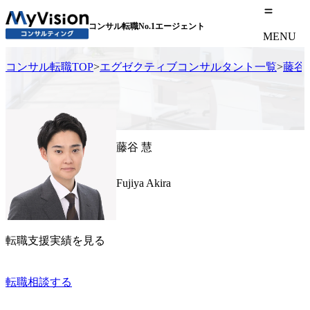
コンサル転職No.1エージェント
MENU
コンサル転職TOP
>
エグゼクティブコンサルタント一覧
>
藤谷 
藤谷 慧
Fujiya Akira
転職支援実績を見る
転職相談する