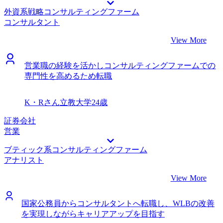
く、ケースへの対策をスムーズに進めることができました。
め、コンサルタント専門のエージェントにお願いしようと思
外資系戦略コンサルティングファーム
前職と転職活動を両立できたことです。エンジニアへの理解
っていました。藤谷さんが、私の前職・キャリアプランに関
コンサルタント
も深い藤谷さんと共に進めることで、前職の業務も転職活動
する話を熱心に聞いてくれたうえで、日系・外資の違いはも
もバランスよく最後までしっかりと取り組むことができまし
ちろん、外資系ファームの部門間でのITコンサルの案件の違
View More
た。 また、多数のコンサルティングファームへの理解度が
いを詳細に教えてくれたため、信頼できる人だと感じまし
非常に高いMyVisionさんにお願いしたことで、非常に効率よ
た。そのため、他のエージェントは見ずにMyVisionさんにお
く転職活動を行うことができました。 内定をもらった後
営業職の経験を活かしコンサルティングファームでの
願いしようと思いました。実際に転職活動は大満足で終える
に、どこに転職するのかを決めるのに時間がかかりました。
専門性を高めるため転職
ことができたので、MyVisionさんにお願いして良かったで
藤谷さんには何度も相談に乗っていただきました。ありがと
す。 前述のとおり、コンサルティングファーム各社の雰囲
うございました。 転職前は年収600万円、転職後は年収700
気や特徴を詳しく教えていただけたところが非常に良かった
K・Rさん
立教大学
24歳
万円になりました。
です。コンサルティングファームにいても、他社の詳細な採
用動向や、ポジションごとの違いはあまりわからなかったの
証券会社
で・・笑 複数社内定をもらった上でスムーズに年収交渉を
営業
進めていただけました。 一人で応募していたら、おそらく1
ブティック系コンサルティングファーム
社内定が出た時点で選考をやめてしまっていたと思います
アナリスト
し、領域特化のエージェントを頼ることができて良かったで
す。 特にありません。中村さんと終始スムーズにコミュニ
View More
ケーションが取れて、ストレスなく転職活動を行えました。
転職前は年収650万円、転職後は年収850万円になりました。
フリーランスのコンサルタントとして活躍するためには、ま
国家公務員からコンサルタントへ転職し、WLBの改善
だまだ経験が足りていない自覚があるので、自己研鑽を重ね
を実現しながらキャリアアップを目指す
たいと考えています。SAPに関する技術的な知見もですが、