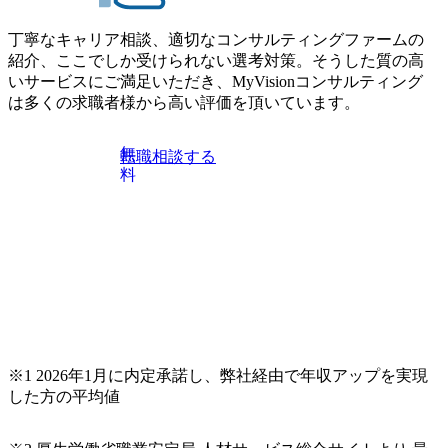
丁寧なキャリア相談、適切なコンサルティングファームの
紹介、ここでしか受けられない選考対策。そうした質の高
いサービスにご満足いただき、MyVisionコンサルティング
は多くの求職者様から高い評価を頂いています。
無
転職相談する
料
※1 2026年1月に内定承諾し、弊社経由で年収アップを実現
した方の平均値