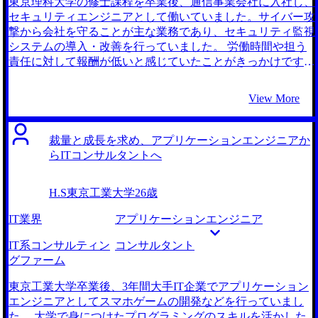
東京理科大学の修士課程を卒業後、通信事業会社に入社し、
セキュリティエンジニアとして働いていました。サイバー攻
撃から会社を守ることが主な業務であり、セキュリティ監視
システムの導入・改善を行っていました。 労働時間や担う
責任に対して報酬が低いと感じていたことがきっかけです。
システムの脆弱性が発覚した際は夜間でも迅速な対応が求め
られ、顧客への説明責任もありました。それほど重要な業務
View More
であるにも関わらず給与の上がり幅が小さく、割に合わない
仕事だと感じるようになりました。 大学院時代の友人がコ
ンサルタントへ転職したことを聞いたことがきっかけです。
裁量と成長を求め、アプリケーションエンジニアか
元々は別の事業会社へセキュリティエンジニアとして転職し
らITコンサルタントへ
ようと考えていました。そのため友人が働いていた事業会社
に転職しようと思い連絡を取ったのですが、そこで彼がコン
H.S
東京工業大学
26歳
サルタントに転職していたことを知りました。 彼も同じよ
うにセキュリティエンジニアの年収が低いことに不満を感じ
IT業界
アプリケーションエンジニア
ていたらしいのですが、コンサルに転職することでその不満
は払拭されたという話を聞き、自分も同じようにコンサルタ
IT系コンサルティン
コンサルタント
ントへ転職したいと感じました。 2社です。 藤谷さんとの初
グファーム
回面談で会話が弾んだことが理由ですね。 MyVisionさんに
相談する前は友人が利用していたエージェントに相談したの
東京工業大学卒業後、3年間大手IT企業でアプリケーション
ですが、CAの方と相性が悪くエージェントを変えたいと考
エンジニアとしてスマホゲームの開発などを行っていまし
えていました。丁度そのタイミングでビズリーチで藤谷さん
た。 大学で身につけたプログラミングのスキルを活かした