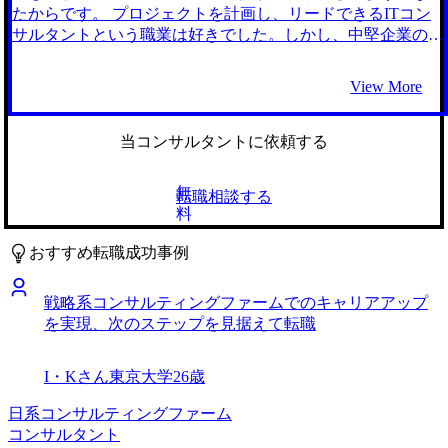
て自分の技術力を高めつつ、マネジメント経験も積んでいき
ムに精通しているMyVisionさんにお願いしました。 特に、
たからです。 プロジェクトを計画し、リードできるITコン
たいです。直近だと2年以内にシニアコンサルタントへ昇進
ゲーム作成の際に私が重視していたお客様目線で行う業務を
サルタントという職業は好きでした。しかし、中堅企業のシ
することが目標です。
支えたいと考えていたので、顧客分析やカスタマーサービス
ステム導入のプロジェクトにアサインされることが多く、規
などを扱うCRMコンサルタントに興味がありました。初回
模感に物足りなさを感じるようになりました。 さらに、
View More
面談の際に、想像より多くのCRMコンサルタントの選択肢
元々ゼネラリストよりもスペシャリスト志向であったこと
を伝えていただけて驚きました。 そして、担当の藤谷さん
や、特定の組織や人間関係に縛られて生きるのが苦手だった
が多数のエンジニアの転職支援経験をお持ちで、エンジニア
こともあり、将来的には独立してフリーランスのITコンサル
当コンサルタントに依頼する
の悩みやスキルへの解像度が高かったことが最大の理由で
タントになりたいという思いがありました。そのため、外資
す。より私の希望に合ったファームを見つけてくれるように
系ファームで大規模なプロジェクトの経験も積んでから独立
無
転職相談する
感じたので安心してお願いすることができました。 コンサ
した方が、将来的にフリーランスで働く時に自身の価値が向
料
ルティングファームに就職するには必須のケース面接の練習
上するだろうとも考えていました。 将来的にフリーランス
に何度も付き合っていただけました。面接本番で実際に見ら
のITコンサルタントになろうと考えていたため、よりスキ
おすすめ転職成功事例
れる評価項目をもとにフィードバックを行っていただけるの
ル・経験を磨けそうなITコンサルタントへの転職に絞って検
はMyVisionさんならではかと思います。 さらにエンジニア
討しました。しかし、外資系コンサルティングファームに入
戦略系コンサルティングファームでのキャリアアップ
としての自身の活動を知識やスキルベースで押し出しすぎて
れば確実に大規模なプロジェクトに関われるのかという不安
を実現、次のステップを見据えて転職
いて、コンサルタントを志望するうえで必要なコミュニケー
はありました。そのため、外資系コンサルティングファーム
ション能力などのアピールポイントが足りないという指摘の
に所属している友人に話を聞きました。彼の話では、自身の
おかげで、私のコンサルタント志望としての意識も変わりま
希望するプロジェクトを伝えかつ実力が備わっていれば、考
I・Kさん
東京大学
26歳
した。 私は、新卒時はコンサルティングファームをあまり
慮してもらえる環境だということでした。 これを受けて、
見ていなかったので、ケース面接はほとんど初めてという状
外資系のファームに転職することを決めました。 1社です。
日系コンサルティングファーム
態でした。しかし、いただいたフィードバックがわかりやす
私は、コンサルタントに絞って転職しようと考えていたた
コンサルタント