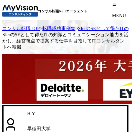
コンサル転職No.1エージェント
MENU
コンサル転職TOP
>
転職成功事例集
>
SIerのSEとして得た
SIerのSEとして得たITの知識とコミュニケーション能力を活
かし、経営視点で提案する仕事を目指してITコンサルタン
トへ転職
H.Y
早稲田大学