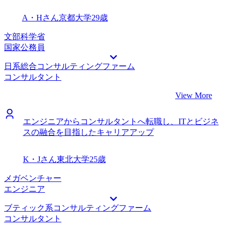
コミュニケーションスキルやロジカルシンキング、ドキュメ
A・Hさん
京都大学
29歳
ンテーションスキルといったベーシックなコンサルスキルに
伸び代を感じているので、プロジェクトの中で集中的に身に
文部科学省
つけたいと考えています。
国家公務員
日系総合コンサルティングファーム
コンサルタント
View More
エンジニアからコンサルタントへ転職し、ITとビジネ
スの融合を目指したキャリアアップ
K・Jさん
東北大学
25歳
メガベンチャー
エンジニア
ブティック系コンサルティングファーム
コンサルタント