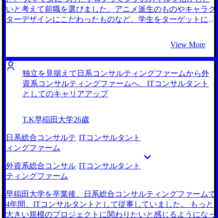
からスカウトを頂きました。 藤谷さんはエンジニアの転職
いと考えて前職を選びました。アニメ派生のものやキャラク
支援実績が豊富な方だということもあり、前職での業務内容
ターデザインにこだわったものなど、学生をターゲットにし
や私が感じていた不満もしっかりと理解していただけたよう
たゲームの開発に主に従事していました。 前職の入社時に
に感じました。 面接対策には特に感謝しています。ケース
は、従業員が個人目標を決定し、その進捗や達成度合いによ
View More
面接は初めてだったので最初はボロボロだったのですが、ど
って評価をされる自律的な雰囲気を魅力に感じていました。
ういった教材でインプットするべきか、何を意識してアウト
しかし、実際には上司の一言でチームの意思決定が大幅に変
プットするべきかなどのハウトゥーを詳しく教えていただき
わることもあり、自己決定権が少なく不満を募らせていまし
独立を見据えて日系コンサルティングファームから外
ました。また模擬面接を実施していただき、本番さながらの
た。 また、業務内容に関しても、現実に存在する課題に自
資系コンサルティングファームへ、ITコンサルタント
緊張感で練習することができました。 おかげで本番のケー
身の知識とスキルを活かして対処したいと考えるようになり
としてのキャリアアップ
ス面接でも自信を持って臨むことができ、無事第一志望のフ
ました。 コンサルタントになった大学時代の同期の話を聞
ァームから内定をいただきました。 まずは何より待遇が大
いて興味を持ちました。 彼は、大企業の経営者と協働し、
T.K
早稲田大学
26歳
幅に改善されたことです。給与はもちろんですが、労働時間
その企業の課題分析から戦略の実行支援まで行っていると話
も前職より短くなりました。コンサル業界ではとにかくハー
していました。また、自身の能力が正当に評価される環境だ
日系総合コンサルテ
ITコンサルタント
ドワークが強要されるイメージだったので、嬉しい驚きでし
とも言っていました。 若い頃から裁量を持って働くことが
ィングファーム
た。 まともな志望動機を用意するのに苦労しました。元々
でき、実力主義な環境であるコンサルティングファームに大
待遇が不満で転職を決めたのですがそれをそのまま伝えるわ
きな魅力を感じました。 また、ITコンサルタントとしてな
外資系総合コンサル
ITコンサルタント
けにもいかず、納得感のある志望動機を作る必要がありまし
ら、自身の経験とスキルを活かし、課題分析から実装までを
ティングファーム
た。藤谷さんの助言も多分に頂きながら、なんとか形にする
責任もってサポートできると考えました。 MyVisionの1社の
ことができました。 転職前は年収550万円、転職後は年収
みです。初回面談でコンサルティングファームへの解像度の
早稲田大学を卒業後、日系総合コンサルティングファームで
750万円になりました。 ゆくゆくは事業会社のCTOとして活
高さを感じたからです。 転職を考え始めた当初から、ITコ
4年間、ITコンサルタントとして従事していました。 もっと
躍したいと考えています。そのためにもプロジェクトを通じ
ンサルタントを志望していたので、コンサルティングファー
大きい規模のプロジェクトに関わりたいと感じるようになっ