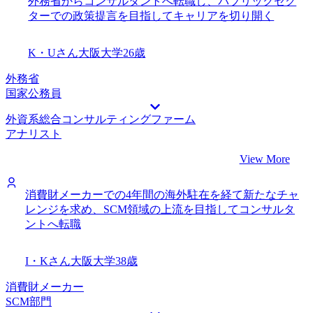
外務省からコンサルタントへ転職し、パブリックセク
ターでの政策提言を目指してキャリアを切り開く
K・Uさん
大阪大学
26歳
外務省
国家公務員
外資系総合コンサルティングファーム
アナリスト
View More
消費財メーカーでの4年間の海外駐在を経て新たなチャ
レンジを求め、SCM領域の上流を目指してコンサルタ
ントへ転職
I・Kさん
大阪大学
38歳
消費財メーカー
SCM部門