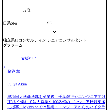
32歳
SE
日系SIer
独立系ITコンサルティン
シニアコンサルタント
グファーム
支援担当
藤谷 慧
Fujiya Akira
早稲田大学商学部を卒業後、千葉銀行やエンジニア向け
HR系企業にて法人営業や100名超のエンジニア転職支援
に従事。MyVisionでは営業・エンジニアからのハイクラ