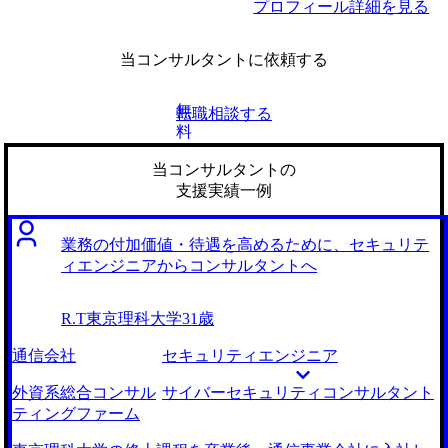
プロフィール詳細を見る
当コンサルタントに依頼する
無
転職相談する
料
当コンサルタントの
支援実績一例
業務の付加価値・待遇を高めるために、セキュリテ
ィエンジニアからコンサルタントへ
R.T
東京理科大学
31歳
通信会社
セキュリティエンジニア
外資系総合コンサル
サイバーセキュリティコンサルタント
ティングファーム