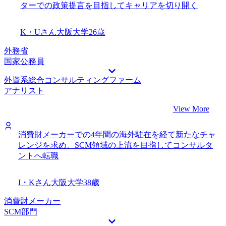
ターでの政策提言を目指してキャリアを切り開く
K・Uさん
大阪大学
26歳
外務省
国家公務員
外資系総合コンサルティングファーム
アナリスト
View More
消費財メーカーでの4年間の海外駐在を経て新たなチャ
レンジを求め、SCM領域の上流を目指してコンサルタ
ントへ転職
I・Kさん
大阪大学
38歳
消費財メーカー
SCM部門