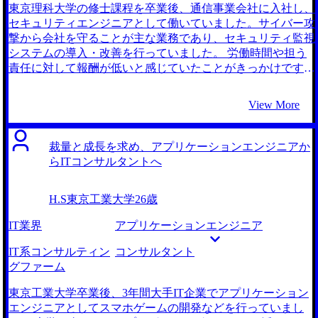
東京理科大学の修士課程を卒業後、通信事業会社に入社し、
セキュリティエンジニアとして働いていました。サイバー攻
撃から会社を守ることが主な業務であり、セキュリティ監視
システムの導入・改善を行っていました。 労働時間や担う
責任に対して報酬が低いと感じていたことがきっかけです。
システムの脆弱性が発覚した際は夜間でも迅速な対応が求め
られ、顧客への説明責任もありました。それほど重要な業務
View More
であるにも関わらず給与の上がり幅が小さく、割に合わない
仕事だと感じるようになりました。 大学院時代の友人がコ
ンサルタントへ転職したことを聞いたことがきっかけです。
裁量と成長を求め、アプリケーションエンジニアか
元々は別の事業会社へセキュリティエンジニアとして転職し
らITコンサルタントへ
ようと考えていました。そのため友人が働いていた事業会社
に転職しようと思い連絡を取ったのですが、そこで彼がコン
H.S
東京工業大学
26歳
サルタントに転職していたことを知りました。 彼も同じよ
うにセキュリティエンジニアの年収が低いことに不満を感じ
IT業界
アプリケーションエンジニア
ていたらしいのですが、コンサルに転職することでその不満
は払拭されたという話を聞き、自分も同じようにコンサルタ
IT系コンサルティン
コンサルタント
ントへ転職したいと感じました。 2社です。 藤谷さんとの初
グファーム
回面談で会話が弾んだことが理由ですね。 MyVisionさんに
相談する前は友人が利用していたエージェントに相談したの
東京工業大学卒業後、3年間大手IT企業でアプリケーション
ですが、CAの方と相性が悪くエージェントを変えたいと考
エンジニアとしてスマホゲームの開発などを行っていまし