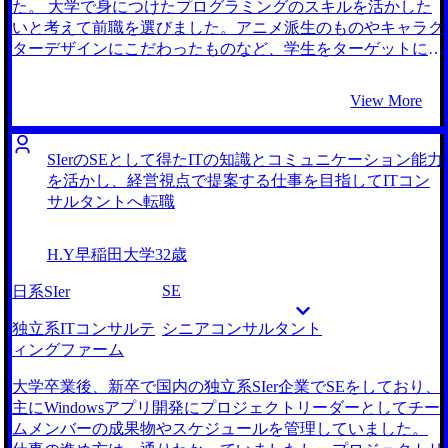
えていました。丁度そのタイミングでビズリーチで藤谷さん
た。 大学で身につけたプログラミングのスキルを活かした
からスカウトを頂きました。 藤谷さんはエンジニアの転職
いと考えて前職を選びました。アニメ派生のものやキャラク
支援実績が豊富な方だということもあり、前職での業務内容
ターデザインにこだわったものなど、学生をターゲットにし
や私が感じていた不満もしっかりと理解していただけたよう
たゲームの開発に主に従事していました。 前職の入社時に
に感じました。 面接対策には特に感謝しています。ケース
は、従業員が個人目標を決定し、その進捗や達成度合いによ
View More
面接は初めてだったので最初はボロボロだったのですが、ど
って評価をされる自律的な雰囲気を魅力に感じていました。
ういった教材でインプットするべきか、何を意識してアウト
しかし、実際には上司の一言でチームの意思決定が大幅に変
プットするべきかなどのハウトゥーを詳しく教えていただき
わることもあり、自己決定権が少なく不満を募らせていまし
SIerのSEとして得たITの知識とコミュニケーション能力
ました。また模擬面接を実施していただき、本番さながらの
た。 また、業務内容に関しても、現実に存在する課題に自
を活かし、経営視点で提案する仕事を目指してITコン
緊張感で練習することができました。 おかげで本番のケー
身の知識とスキルを活かして対処したいと考えるようになり
サルタントへ転職
ス面接でも自信を持って臨むことができ、無事第一志望のフ
ました。 コンサルタントになった大学時代の同期の話を聞
ァームから内定をいただきました。 まずは何より待遇が大
いて興味を持ちました。 彼は、大企業の経営者と協働し、
H.Y
早稲田大学
32歳
幅に改善されたことです。給与はもちろんですが、労働時間
その企業の課題分析から戦略の実行支援まで行っていると話
も前職より短くなりました。コンサル業界ではとにかくハー
していました。また、自身の能力が正当に評価される環境だ
SE
日系SIer
ドワークが強要されるイメージだったので、嬉しい驚きでし
とも言っていました。 若い頃から裁量を持って働くことが
た。 まともな志望動機を用意するのに苦労しました。元々
でき、実力主義な環境であるコンサルティングファームに大
独立系ITコンサルテ
シニアコンサルタント
待遇が不満で転職を決めたのですがそれをそのまま伝えるわ
きな魅力を感じました。 また、ITコンサルタントとしてな
ィングファーム
けにもいかず、納得感のある志望動機を作る必要がありまし
ら、自身の経験とスキルを活かし、課題分析から実装までを
た。藤谷さんの助言も多分に頂きながら、なんとか形にする
責任もってサポートできると考えました。 MyVisionの1社の
大学卒業後、新卒で国内の独立系SIer企業でSEをしており、
ことができました。 転職前は年収550万円、転職後は年収
みです。初回面談でコンサルティングファームへの解像度の
主にWindowsアプリ開発にプロジェクトリーダーとしてチー
750万円になりました。 ゆくゆくは事業会社のCTOとして活
高さを感じたからです。 転職を考え始めた当初から、ITコ
ムメンバーの成果物やスケジュールを管理していました。
躍したいと考えています。そのためにもプロジェクトを通じ
ンサルタントを志望していたので、コンサルティングファー