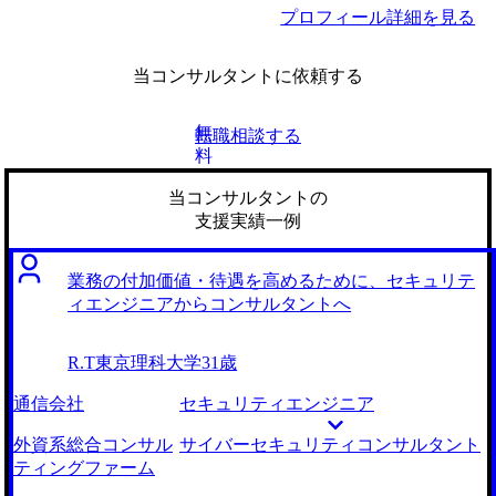
プロフィール詳細を見る
当コンサルタントに依頼する
無
転職相談する
料
当コンサルタントの
支援実績一例
業務の付加価値・待遇を高めるために、セキュリテ
ィエンジニアからコンサルタントへ
R.T
東京理科大学
31歳
通信会社
セキュリティエンジニア
外資系総合コンサル
サイバーセキュリティコンサルタント
ティングファーム