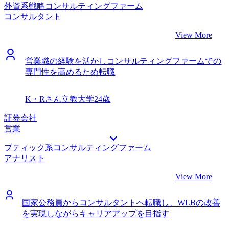
外資系戦略コンサルティングファーム
く、ケースへの対策をスムーズに進めることができました。
り、面接中の逆質問を通じて直接伺うことができたので、自
コンサルタント
前職と転職活動を両立できたことです。エンジニアへの理解
分の考え方に合致するファームに辿り着くことができまし
も深い藤谷さんと共に進めることで、前職の業務も転職活動
た。 最初に我流で面接対策を行ってしまっていたことで
View More
もバランスよく最後までしっかりと取り組むことができまし
す。当たり前ですが、ITコンサルタントとSEでは業務内
た。 また、多数のコンサルティングファームへの理解度が
容、それに紐づく人材要件が異なりますが、相談するのも気
非常に高いMyVisionさんにお願いしたことで、非常に効率よ
営業職の経験を活かしコンサルティングファームでの
後れしてしまい最初はそれを押さえずに書類作成や面接対策
く転職活動を行うことができました。 内定をもらった後
専門性を高めるため転職
を行ってしまいました。その結果、何社か不採用となってし
に、どこに転職するのかを決めるのに時間がかかりました。
まいました。藤谷さんへの相談を通じて、ITコンサルタント
藤谷さんには何度も相談に乗っていただきました。ありがと
に求められる経験や志向性を把握できたので、それを意識し
K・Rさん
立教大学
24歳
うございました。 転職前は年収600万円、転職後は年収700
ながら書類修正や面接対策を行うことで、面接でのやり取り
万円になりました。
もスムーズなものにブラッシュアップできました。 600万円
証券会社
ほどだった年収が750万円になりました。 せっかくシステム
営業
開発の枠を超えて広い視野で働けるようになったので、企業
ブティック系コンサルティングファーム
の経営課題解決につながる提案をできるコンサルタントとな
アナリスト
るために、ITだけでなく経営全般に関する知識・経験もつか
み取っていきたいと思います。
View More
国家公務員からコンサルタントへ転職し、WLBの改善
を実現しながらキャリアアップを目指す