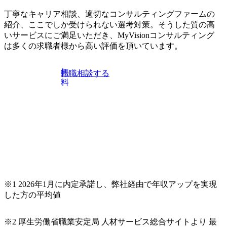
丁寧なキャリア相談、適切なコンサルティングファームの
紹介、ここでしか受けられない選考対策。そうした質の高
いサービスにご満足いただき、MyVisionコンサルティング
は多くの求職者様から高い評価を頂いています。
無
転職相談する
料
※1 2026年1月に内定承諾し、弊社経由で年収アップを実現
した方の平均値
※2 厚生労働省職業安定局 人材サービス総合サイトより 最