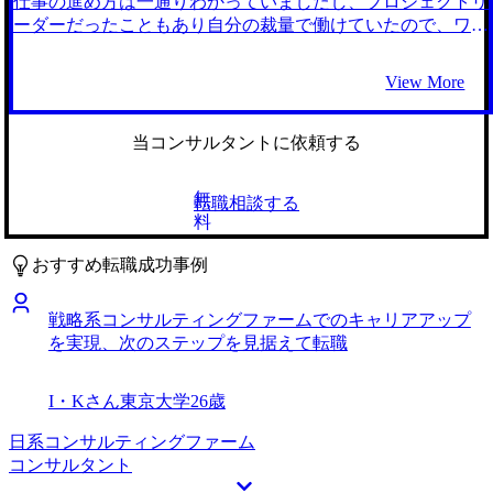
仕事の進め方は一通りわかっていましたし、プロジェクトリ
て自分の技術力を高めつつ、マネジメント経験も積んでいき
ムに精通しているMyVisionさんにお願いしました。 特に、
ーダーだったこともあり自分の裁量で働けていたので、ワー
たいです。直近だと2年以内にシニアコンサルタントへ昇進
ゲーム作成の際に私が重視していたお客様目線で行う業務を
クライフバランスも良く、ほどほどにやりがいも感じていた
することが目標です。
支えたいと考えていたので、顧客分析やカスタマーサービス
と思います。 ただ、システムエンジニアである以上、自社
View More
などを扱うCRMコンサルタントに興味がありました。初回
製品のシステムをパッケージとしてクライアント企業に導入
面談の際に、想像より多くのCRMコンサルタントの選択肢
する、という範囲での働き方には留まってしまいやすく、そ
を伝えていただけて驚きました。 そして、担当の藤谷さん
こに対して飽き始めていたことに気づいたのが転職のきっか
当コンサルタントに依頼する
が多数のエンジニアの転職支援経験をお持ちで、エンジニア
けでした。 SEの中で得たITに関する知識やクライアント・
の悩みやスキルへの解像度が高かったことが最大の理由で
メンバーコミュニケーション能力を活かしながら、システム
無
転職相談する
す。より私の希望に合ったファームを見つけてくれるように
開発よりも更に広い視点で働ける仕事、という軸で考えた際
料
感じたので安心してお願いすることができました。 コンサ
に納得感を持てたのがITコンサルタントでした。 エンジニ
ルティングファームに就職するには必須のケース面接の練習
ア向けの転職エージェントとMyVisionの2社と話しました。
おすすめ転職成功事例
に何度も付き合っていただけました。面接本番で実際に見ら
前者はどうしてもエンジニアの求人が多かったこともあり、
れる評価項目をもとにフィードバックを行っていただけるの
自分のキャリア観とマッチしなかった一方で、MyVisionはIT
戦略系コンサルティングファームでのキャリアアップ
はMyVisionさんならではかと思います。 さらにエンジニア
コンサルタント、エンジニア双方の求人が豊富かつ、ITコン
を実現、次のステップを見据えて転職
としての自身の活動を知識やスキルベースで押し出しすぎて
サルタントを経験された方がエージェントとして担当してく
いて、コンサルタントを志望するうえで必要なコミュニケー
ださったため安心感を持てました。 全く土地勘のない業界
ション能力などのアピールポイントが足りないという指摘の
でしたので、自分の経歴・キャリア観を踏まえて様々な企
I・Kさん
東京大学
26歳
おかげで、私のコンサルタント志望としての意識も変わりま
業・求人を説明いただきながらサポートいただけたことで、
した。 私は、新卒時はコンサルティングファームをあまり
納得感を持ちながら転職活動を進められたと感じています。
日系コンサルティングファーム
見ていなかったので、ケース面接はほとんど初めてという状
各社の違いについて、正直ネットの情報だけではわからない
コンサルタント
態でした。しかし、いただいたフィードバックがわかりやす
部分がありましたが、藤谷さんに内情を共有していただいた