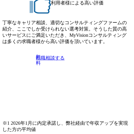
利用者様による高い評価
丁寧なキャリア相談、適切なコンサルティングファームの
紹介、ここでしか受けられない選考対策。そうした質の高
いサービスにご満足いただき、MyVisionコンサルティング
は多くの求職者様から高い評価を頂いています。
無
転職相談する
料
※1 2026年1月に内定承諾し、弊社経由で年収アップを実現
した方の平均値