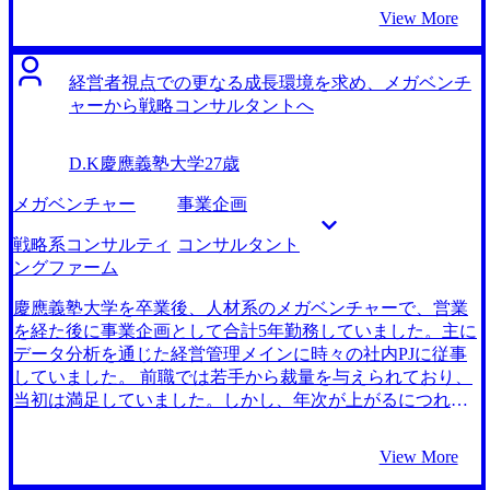
た。 しかし一方で今後職位が上がり営業目標も達成しない
View More
といけないと考えた時に、この先現在ほどクライアントと
ともに海外を飛び回るプレーヤーとして働けないのだろう
と思うとモチベーションが下がるのではと思ってしまいま
経営者視点での更なる成長環境を求め、メガベンチ
した。そのため、純粋に課題解決に専念し、海外をフィー
ャーから戦略コンサルタントへ
ルドにプレーヤーを続けられる環境があるならば転職して
しまおうと考えるようになりました。 シニアマネージャー
D.K
慶應義塾大学
27歳
として働く前職の先輩に、やはりデリバリーに関わる時間
は減り、営業目標に囚われて過ごしてしまっていると伺い
メガベンチャー
事業企画
ました。しかし、デリバリーと営業活動の裁量が与えられ
ているファームもあるらしいとも聞きました。そのファー
戦略系コンサルティ
コンサルタント
ムであれば、これからもクライアントとともに海外をフィ
ングファーム
ールドに課題解決に携わっていけるのではないかと考え、
転職を決心しました。 MyVisionさんを含め2社と話しまし
慶應義塾大学を卒業後、人材系のメガベンチャーで、営業
た。 MyVisionさんは業界知識が他社と比べて非常に多いこ
を経た後に事業企画として合計5年勤務していました。主に
とが決め手でした。私自身も少し下調べしてから初回面談
データ分析を通じた経営管理メインに時々の社内PJに従事
に臨んだのですが、そこでは「職位が上がってもデリバリ
していました。 前職では若手から裁量を与えられており、
ーに時間を使えるかつ海外案件に携われる」という自身の
当初は満足していました。しかし、年次が上がるにつれ
ニーズに合ったファームを複数紹介してもらえました。リ
て、複数の後輩の教育に多大な時間を割かれるようになり
ストには調べても見つけられなかったファームもあり、
ました。そのうえ、同じような広告効果や顧客データの分
View More
MyVisionさんの持つ情報量の多さには目を見張るものがあ
析・管理業務に割く時間が増える中で、ベンチャーならで
りました。 「なぜデリバリーをし続けたいのか」という理