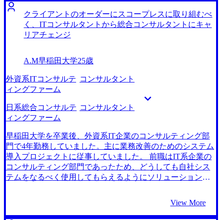
はの新しい挑戦的な経験はできないと感じるようになりま
由を詰めるのが少し難しかったのですが、担当の日置さん
した。 また、新卒の際には社員の皆さんの明るく活発な雰
クライアントのオーダーにスコープレスに取り組むべ
がMyVisionさんで蓄積されたノウハウを活かした面接対策
囲気に惹かれて入社しましたが、次第にいつまでも大学の
く、ITコンサルタントから総合コンサルタントにキャ
をしてくださいました。そのおかげで自信を持って面接に
サークルのような雰囲気に、停滞感を感じるようになりま
リアチェンジ
臨むことができました。 自身のキャリアや志向に合ったフ
した。 戦略コンサルタントとして働く大学時代の同期の話
ァームを複数紹介してもらえたことが良かったです。
を聞いたからです。私も新卒時にコンサルティングファー
A.M
早稲田大学
25歳
MyVisionさんにお願いしなかったら十分に比較検討するこ
ムと迷って前職を選びました。しかし、彼から話を聞いた
とができず転職活動の満足度も下がってしまっていたと思
ところ経営層のクライアントに対して毎回異なるPJにアサ
外資系ITコンサルテ
コンサルタント
います。 今回は希望していた日系のIT系ファームで戦略コ
インされるため非常に学びが多いとのことでした。そのた
ィングファーム
ンサルタントとして採用が決まったので満足しています。
め、ずっと同じような仕事をして教育に大きなキャパシテ
しかし、もっと幅広い視野で他業種や異なる業界も視野に
ィを割いている今の職場より、新鮮で成長できる環境だろ
日系総合コンサルテ
コンサルタント
入れた経験をしても良かったかもしれません。 転職前は年
うと確信し転職を決意しました。 2社です。 コンサルティ
ィングファーム
収1000万円、転職後は年収1150万円になりました。
ングファームについての知識量が圧倒的だったからです。
最初のきっかけは同期から紹介されたことです。彼の職場
早稲田大学を卒業後、外資系IT企業のコンサルティング部
にMyVisionさん経由で入社した人がいると聞き、試しに面
門で4年勤務していました。主に業務改善のためのシステム
談をお願いしたところ、私の希望に合うファームをたくさ
導入プロジェクトに従事していました。 前職はIT系企業の
ん紹介してくださり、それぞれの違いについて詳しく教え
コンサルティング部門であったため、どうしても自社シス
てくださいました。そのためMyVisionさんにお願いすれば
テムをなるべく使用してもらえるようにソリューションを
安心して転職活動を進められるのではないかと感じまし
提案するほうが評価されるような環境でした。そのため過
た。 コンサルティングファーム特有のケース面接の対策を
剰にシステムを導入させてしまっているのではないかと疑
View More
マンツーマンで行っていただけたことが特にありがたかっ
心暗鬼になってしまっていました。 また、関わる案件は製
たです。当初は構造化や、伝わりやすい簡潔な話し方など
造業が多く、専門性を養えるものの幅が狭いため、今後も