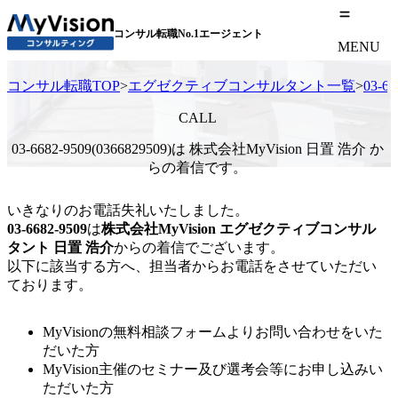
コンサル転職No.1エージェント
MENU
コンサル転職TOP
>
エグゼクティブコンサルタント一覧
>
03-
CALL
03-6682-9509(0366829509)は 株式会社MyVision 日置 浩介 か
らの着信です。
いきなりのお電話失礼いたしました。
03-6682-9509
は
株式会社MyVision
エグゼクティブコンサル
タント
日置 浩介
からの着信でございます。
以下に該当する方へ、担当者からお電話をさせていただい
ております。
MyVisionの無料相談フォームよりお問い合わせをいた
だいた方
MyVision主催のセミナー及び選考会等にお申し込みい
ただいた方