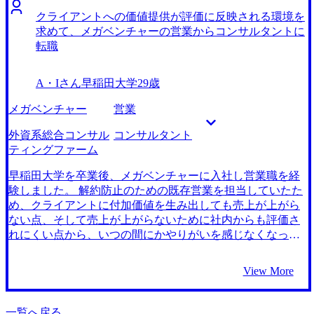
が苦手だったのですが、エージェントの方と一緒に対策を
前職で働き続けていても視野を広げられないだろうと感じ
クライアントへの価値提供が評価に反映される環境を
進めていくことで不安なく面接本番に臨むことができまし
ていました。 そこで、システム導入に囚われずに純粋にク
求めて、メガベンチャーの営業からコンサルタントに
た。 担当してくださった日置さんに迷いや求める条件をし
ライアントの課題解決ができるファームに転職しようと思
転職
っかりお伝えしたことで、満足のいくファームに転職でき
いました。 コンサルタントとしての仕事は楽しかったた
ました。実際に今楽しく仕事ができています。 ケース面接
め、扱う領域を広げたいと思ったからです。前職と近しい
A・Iさん
早稲田大学
29歳
にこだわれたことは良かったのですが、最初のほうは少し
仕事として、SIerもありますが、クライアントの要望に全て
ビヘイビア面接への意識が薄かったことです。選考終盤に
答えることが求められるため、クライアントに必要なもの
メガベンチャー
営業
なりマネジメントクラスの方との面接となると、ケース面
を是々非々で考えられず課題解決に集中できない、専門性
接に加えて、「戦略コンサルタントとして経営層と対峙で
が偏ってしまうなど前職の不満が残ってしまうと考えまし
外資系総合コンサル
コンサルタント
きる人物に中長期的に成長できるか？」という視点でも見
た。そのため、コンサルティングファームで働きたいと思
ティングファーム
られるようになるため、満遍ない対策が必要だと思いま
いました。 前職の経験からIT系の部門での内定となる可能
す。 転職前は年収550万円、転職後は年収700万円になりま
性が高かったため、最近増えているワンプール制が採用さ
早稲田大学を卒業後、メガベンチャーに入社し営業職を経
した。
れているファームを探すようになりました。 能力次第とは
験しました。 解約防止のための既存営業を担当していたた
いえ、当時の労働環境より悪くなることはないだろうとい
め、クライアントに付加価値を生み出しても売上が上がら
う印象を受けたため、総合系コンサルティングファームへ
ない点、そして売上が上がらないために社内からも評価さ
の転職を前向きに考え始めました 大手エージェントと
れにくい点から、いつの間にかやりがいを感じなくなって
MyVisionの2社です。 最初にお話を伺ったのは大手のエージ
いました。4年ほど在籍し、慣れてきたことで、自分のスキ
ェントでしたが、コンサルタントに転職したいという気持
ルの成長も止まってきたと感じ、転職を決断しました。 ク
View More
ちで臨んだものの、正直いってあまりファームごとの違い
ライアントに合わせた業務改善の提案をするという業務の
や選考対策への専門性を感じられませんでした。そのた
形そのものには魅力を感じていたので、同様にクライアン
め、コンサルティングファーム各社への多数の転職支援実
トに応じてソリューションを提供するコンサルタントとい
一覧へ戻る