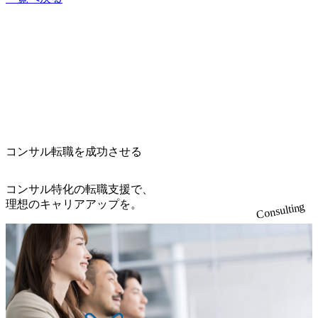
績がありコンサル各社の雰囲気にも精通されている
う仕事に興味を持ちました。 1社です。 以前からリファラ
MyVisionさんにお願いすることにしました。 私は前職が忙
ル採用経由で転職活動を試みたのですが上手くいかず、プ
しく転職活動に時間がとりづらいという悩みがありまし
ロのエージェントに頼もうと思いました。日置さんとは知
た。 同時に複数社の面接を進めていくため前職の仕事と並
人経由で知り合い、お話を伺ったところ、とても人当たり
行して予定を調整することが大変でした。しかし、日置さ
がよく、業界への見識もとても深いことが分かったので日
んがしっかりと私の事情を念頭に置いて、最も志望度の高
置さんにお願いしたいと思いました。 どういった経歴をア
いファームで高いオファーを獲得・受諾できるよう面接の
ピールすれば評価されるのかということをとても丁寧に教
スケジューリングを担ってくださったのでかなり負担が軽
えていただきました。実際、本番の面接でも日置さんと練
減されました。 日置さんにたくさんのコンサルティングフ
り上げたエピソードはとても良い反応をもらえたので、日
ァームを紹介していただき、比較検討できたので自分のフ
置さんに相談して良かったと強く感じました。 自分が行き
コンサル転職を成功させる
ァーム選びの軸に最も合ったファームを選ぶことができま
たいと思ったファームの中から複数内定をいただけまし
した。 面接対策に十分な時間を割くことができませんでし
た。また、希望するファームの優先順位も事前に考えるこ
た。しかし、振り返るとMyVisionさんのエージェントの方
とができたので、内定獲得後迷わずに受託することができ
コンサル特化の転職支援で、
からいただいたフィードバックが的確だったのでなんとか
ました。 MyVisionさんにお世話になる前は、リファラル採
理想のキャリアアップを。
Consulting
内定をいただけたんじゃないかと思います。 転職前は年収
用なら通ると思い、それほど真剣に対策をせず転職活動を
700万円、転職後は年収750万円になりました。
して時間を無駄にしてしまいました。プロのエージェント
である日置さんにしっかりとフィードバックをいただいた
ことで、きちんと選考突破ができるようになりました。 転
職前は600万円、転職後は年収700万円になりました。 事業
会社とコンサルタントでは必要になるスキルが全く異なる
ため、これまで培ったスキルは活かしつつもまずはコンサ