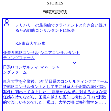
STORIES
転職支援実績
デリバリーの最前線でクライアントと向き合い続け
るため戦略コンサルタントに転身
R.E
東京大学
28歳
外資系戦略コンサル
シニアコンサルタント
ティングファーム
日系ITコンサルティ
マネージャー
ングファーム
東京大学を卒業後、6年間日系のコンサルティングファーム
で戦略コンサルタントとして主に日系大手企業の海外進出
案件に関わってきました。 新卒から結果に対する大きな責
任感を持ちながら、国境を越えた案件に携わる日々は刺激
的で楽しいものでした。私は、大学の頃に海外留学をした
経験から海外をフィールドとして働きたいと考えていまし