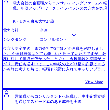
電力会社の企画職からコンサルティングファームへ転
職、年収アップとワークライフバランスの充実を実現
K・Hさん
東京大学
27歳
電力会社
企画
シンクタンク
コンサルタント
東京大学卒業後、電力会社で5年ほど企画職を経験しまし
た。 企画職自体はとても楽しいと思っていたのですが、激
務に対して年収が低かったことです。今後年齢と役職が上
がり、責任も増す中で、この年収の上がり幅を許容できる
か冷静に考えた時に、転職も視野に入れてキャリアプラン
を見直そうと思いました。 年収も含め、現職と比べて圧倒
的に待遇が良いことから、コンサルティングファームは魅
View More
力に感じていました。また、これまでの経験を活かせるポ
ジションをMyVisionさんにご紹介いただいたことで更に志
望意欲が固まりました。 3社です。 元々大手エージェント
営業職からコンサルタントへ転職し、中小企業支援
を使っていたのですが、自分のこれまでの経験とアンマッ
を通じてスピード感のある成長を実現
チな求人も多く、ポテンシャル採用しかないのかなと感じ