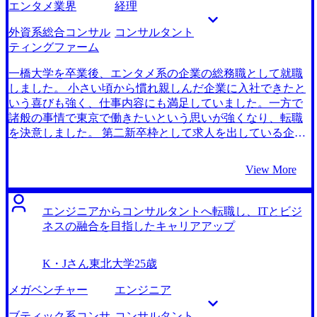
エンタメ業界
経理
なりました。 転職先は、非常にワークライフバランスが充
の辺りのどこかに行きたいと伝えたところ、現状の職歴や
実していて、年収も高く、今の自分にとってベストなファ
学歴だとBig4から内定をもらえる可能性はかなり低いと率
外資系総合コンサル
コンサルタント
ームだと思っています。 自分のこれまでの経験も役に立つ
直に言ってくれました。一方で、コンサル業界に入り昇進
ティングファーム
ファームから内定をいただけているので、しっかりと働き
をすれば人気のファームに行くことも可能だと教えてくれ
ながら、キャリアアップを図りたいと思っています。マネ
ました。 楽観的な言葉をかけるのではなく、冷静に現状を
一橋大学を卒業後、エンタメ系の企業の総務職として就職
ージャーやその先へ進むためには身につけることばかりで
判断してくれて、そのうえで中長期的に成長したいという
しました。 小さい頃から慣れ親しんだ企業に入社できたと
すが、社内でのプロモーションを目標に頑張りたいです。
私の漠然とした思いに対し、具体的に達成できるキャリア
いう喜びも強く、仕事内容にも満足していました。一方で
イメージや、そこまでの道のりを教えてもらえたのが大き
諸般の事情で東京で働きたいという思いが強くなり、転職
かったです。 綺麗事やいいことばかり言うのではなく、率
を決意しました。 第二新卒枠として求人を出している企業
直な意見をたくさんいただけたのが良かったです。また、
を幅広く見ていた中で、人気外資系総合コンサルティング
選考に落ちた後に面接官からのフィードバックをもとにも
ファームが第二新卒募集をしているのを見つけたことがき
View More
っと対策するべきと二人三脚で支援していただけた点も感
っかけです。その会社で働いている友人も数名おり、友人
謝です。実際に選考に落ちてようやく選考対策の重要性を
からの評判も良かったので、前向きに検討しました。 1社で
感じたのですが、石井さんはそんな自分にもとことん向き
す。 第二新卒での転職ということで、ネットで調べていた
エンジニアからコンサルタントへ転職し、ITとビジ
合い、改善の手助けをしてくれました。 最初に応募した企
ら偶然MyVisionさんを見つけました。ホームページを覗い
ネスの融合を目指したキャリアアップ
業は私が選考対策をきちんとやらなかったばかりに、すべ
てみると、外資系ファーム所属経験のあるエージェントさ
て落ちてしまったのですが、それを受けて再度ケース面接
んが数多く働いていることがわかり、話を聞いてみようと
K・Jさん
東北大学
25歳
対策に取り組み、最終的には志望度の高いファームから内
思いました。 石井正人さんは、東京で働きたいというオー
定を取れたことです。 最初の方は石井さんから選考対策を
ダーを踏まえ、私が見つけた会社以外に東京勤務の第二新
メガベンチャー
エンジニア
やりましょうと何度言われても、必要ないだろうと断って
卒の求人を10社近く紹介してくれました。業界の知識はも
しまっていました。もっと選考対策の重要性を認識してお
ちろん、真剣に私のオーダーに寄り添ってくれていると感
ブティック系コンサ
コンサルタント