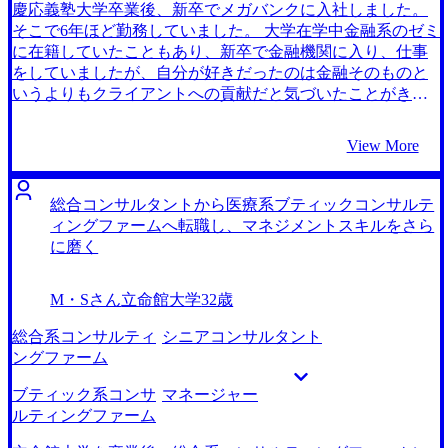
担当してくれた石井正人さんは、私のこれまでの職歴やキ
慶応義塾大学卒業後、新卒でメガバンクに入社しました。
ャリアへの希望をもとに「ITに強く、同時に自社で新規事
そこで6年ほど勤務していました。 大学在学中金融系のゼミ
業開発なども行っているコンサルティングファーム」を紹
に在籍していたこともあり、新卒で金融機関に入り、仕事
介してくれました。 コンサルティング領域特化を掲げてい
をしていましたが、自分が好きだったのは金融そのものと
る他のエージェントさんにも話を聞きましたが、大手ファ
いうよりもクライアントへの貢献だと気づいたことがきっ
ーム以外の紹介はなく、私のオーダーに寄り添って提案し
かけです。 金融機関では、支援の限界があると思い、もっ
てもらっている印象はなかったです。私の志向性を本気で
と深く密接に経営者をサポートできるような仕事をして、
View More
考えてくれているのは石井さんだと思い、MyVisionを選択
貢献したいと思いました。 金融機関に在籍していた頃より
しました。 これまでに成功した方の事例をもとに、難易度
も密接に経営者を支援するとしたら、ブティック系コンサ
の高いコンサルティングファームへの転職を成功させるた
ルティングファームに入りたいという思いは予てから強く
総合コンサルタントから医療系ブティックコンサルテ
めの戦略を綿密に練ってくれました。 自分に合った求人紹
あったため、転職希望先をブティック系コンサルティング
ィングファームへ転職し、マネジメントスキルをさら
介だけでも本当に助かったのですが、選考対策も非常に手
ファームに絞って転職活動を始めました。 2社です。
に磨く
厚く、感謝しています。 元々事業会社出身ということもあ
MyVisionさんについては、同じ銀行の先輩がブティック系
り、基本的に自分主語で話してしまう癖が強かったのです
コンサルティングファームに転職した際に使っていて、も
M・Sさん
立命館大学
32歳
が、クライアントワークということでお客さん主語で話す
し自分がコンサルティングファームに行くことがあるなら
ように何度も指摘をいただきました。細かいことですが、
絶対使うべきと先輩から強くおすすめされていたため、最
総合系コンサルティ
シニアコンサルタント
一つ一つ修正できたのは石井さんの的確なフィードバック
初から信頼度と期待度は高かったからです。 一応大手エー
ングファーム
のおげです。 コンサルティングファームに行きたいという
ジェントにも話を聞いて比較してみましたが、MyVisionの
気持ちが固かったので、終始前向きな気持ちで転職活動を
石井正人さんの対応から、期待を裏切らない丁寧さと確か
ブティック系コンサ
マネージャー
全うできました。 石井さんが常に手厚くサポートしてくれ
な腕前を感じたため、コンサル業界への転職ならMyVision
ルティングファーム
たので、それに応えるためにも頑張りたいと思えました。
さんの方が絶対に良いと判断し、石井さんに相談すること