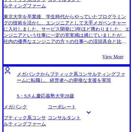
くべきでした。 転職前は年収450万円、転職後は年収500万
じ、MyVisionさんに決めました。 石井さんには、同じ外資
ルティングファーム
円になりました。 中小企業の経営者に伴走するようなファ
系総合コンサルティングファームの第二新卒のポジション
ームに入りました。事業戦略から足元の実行支援やマーケ
の中でも、各ファームの微細な違いを丁寧に教えていただ
東北大学を卒業後、学生時代からやっていたプログラミン
ティングの施策改善といった地道な業務に携わる予定で
きました。 各ファームに、私の知らなかった特徴があり、
グの技術を活かし、エンジニアとして大手メガベンチャー
す。自分で限界を決めずに、幅広い能力を身につけたいと
それをしっかり踏まえたうえで意思決定ができました。 石
に入社しました。サービス開発に3年ほど携わりました。 エ
思っています。まだ家庭もないので、目の前のプロジェク
井さんのスケジュール調整にも助けられ、わずか2ヶ月ほど
ンジニアという仕事に一定の充実感は感じていましたが、
トに没頭したいです。
で転職活動を終えられたことです。行きたかったファーム
社内の優秀なエンジニアの方々の仕事への没頭具合と比べ
の選考が順調に進みました。 第一志望の内定が出てすぐに
ると、私はエンジニアとしてキャリアを極められるほどエ
転職活動を辞めようとしてしまったことです。結果的に複
ンジニアリング自体が好きではないと感じ始めました。技
View More
数内定を取るまで続けたことで、年収交渉がスムーズに進
術に明るいビジネス職が重宝されることは知っていました
みました。 転職前は年収500万円、転職後は年収700万円に
し、どこかのタイミングでビジネスサイドへ転換すべきだ
なりました。 将来の結婚・出産を考えると、プロジェクト
と考え、キャリアチェンジを意識し始めました。 社内異動
メガバンクからブティック系コンサルティングファ
単位で働くため復職しやすいコンサル業界に入れたことは
も検討したのですが、必ずしも魅力的なポストに就ける保
ームに転職し、経営者への密接な支援を実現
本当によかったです。ファーム内で頼りにされるような優
証はないので、社内外の選択肢を両方検討しました。 ビジ
秀なコンサルタントになりたいと思っています。 親切な人
ネス総合職に就ける環境を探していました。マーケティン
S・Sさん
慶応義塾大学
28歳
が多いファームと伺っているので、先輩たちからコンサル
グやプロダクトマネージャーといった職種も候補にはあり
タントとしての素養を一つ一つ学びたいと思っています。
ましたが、個人的にはもっと幅広くビジネス全体に携わり
メガバンク
コーポレート
たいという思いや、様々なクライアントとのプロジェクト
を経験して知見を深めたいと思っていたので、コンサルタ
ブティック系コンサ
コンサルタント
ント職を志望しました。 3社です。 MyVisionのYouTube広告
ルティングファーム
をみて、一度話を聞いてみようと思いました。初回面談を