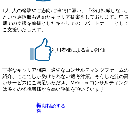
1人1人の経験やご志向/ご事情に添い、「今は転職しない」
という選択肢も含めたキャリア提案をしております。中長
期での支援を前提としたキャリアの「パートナー」として
ご支援いたします。
利用者様による高い評価
丁寧なキャリア相談、適切なコンサルティングファームの
紹介、ここでしか受けられない選考対策。そうした質の高
いサービスにご満足いただき、MyVisionコンサルティング
は多くの求職者様から高い評価を頂いています。
無
転職相談する
料