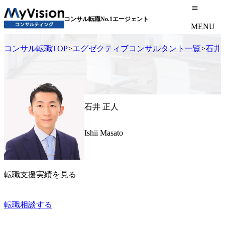
コンサル転職No.1エージェント
MENU
コンサル転職TOP
>
エグゼクティブコンサルタント一覧
>
石井
石井 正人
Ishii Masato
転職支援実績を見る
転職相談する