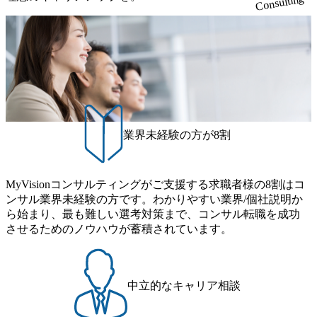
Consulting
に出会えました。 コンサルティングファームに絞る前に、
他の職種に関してももっと検討してみてもよかったかなと
感じています。とはいえ年収アップの目標も達成できて、
今回の転職は大満足です。後悔はしていません。 転職前は
年収700万円、転職後は年収950万円になりました。 年収の
大幅アップが実現できてとても満足です。マネージャーラ
ンクに上がると給料がさらに上がるので、そこを目指して
精進していきたいと思っています。
業界未経験の方が8割
MyVisionコンサルティングがご支援する求職者様の8割はコ
ンサル業界未経験の方です。わかりやすい業界/個社説明か
ら始まり、最も難しい選考対策まで、コンサル転職を成功
させるためのノウハウが蓄積されています。
中立的なキャリア相談