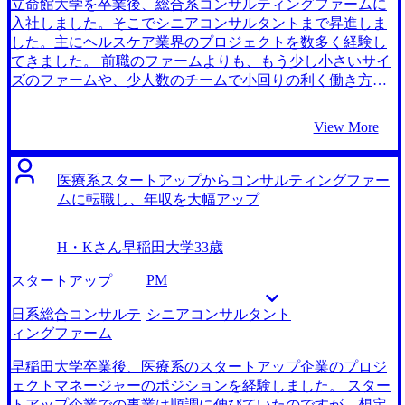
志望度はそれほど高くなかったファームから想像以上のオ
にしました。 石井さんはブティック系コンサルティングフ
立命館大学を卒業後、総合系コンサルティングファームに
ファーをいただき、かなり迷いました。結果として第一志
ァームに関してとても詳しく、その知識量はさすがの一言
入社しました。そこでシニアコンサルタントまで昇進しま
望のファームに行くことにしましたが、内定承諾までに時
でした。身近な先輩がブティック系コンサルティングファ
した。主にヘルスケア業界のプロジェクトを数多く経験し
間がかかってしまったことを反省しています。 転職前は年
ームに転職したこともあり、自分はそれなりにブティック
てきました。 前職のファームよりも、もう少し小さいサイ
収550万円、転職後は年収650万円になりました。 ビジネス
系コンサルティングファームに詳しいと思っていました
ズのファームや、少人数のチームで小回りの利く働き方を
に関する総合的な能力を養いたいと考えているので、積極
が、自分の知らない優良ファームを10社近くも紹介しても
したいという思いがあったため、転職を決意しました。 年
的に難しい案件にチャレンジしたいと思っています。かな
らい、かつそれぞれの特徴についても細かく教えてもらえ
収水準を維持しながらキャリアアップを図るには、前職と
View More
りハードに働けるファームに入ることができたので、特に
ました。おかげさまで多くの選択肢の中から納得のいく転
同じコンサルティング領域内での転職が最善だと考えたた
最初の１〜２年は積極的に様々な案件に関わっていきたい
職希望先を選ぶことができました。 ある程度想像はしてい
めです。 1社です。 エージェントの山口さんに以前の転職
です。クライアントのためになることに目を向けて、コン
ましたが、今までやってきた銀行業務がきちんと評価され
の際にお世話になっていて、とても丁寧な対応をしていた
医療系スタートアップからコンサルティングファー
サルティングスキルを磨きながら頑張りたいと思います。
て年収が上がったことは素直にうれしかったです。前職の
だいたので、今回の転職もまずは山口さんからアドバイス
ムに転職し、年収を大幅アップ
経歴を生かした転職ができて大満足です。 特にありませ
を貰おうと決めていました。私自身が医療系案件を多く取
ん。クライアントをより親身なポジションで支援したいと
り扱った経験から、医療系ファームを考えている旨を山口
H・Kさん
早稲田大学
33歳
いう元々の目的が達成されただけでなく、年収も大幅に上
さんに伝えたところ、M3キャリア出身の石井正人さんを紹
がり満足です。 転職前は年収900万円、転職後は年収950万
介していただきました。お話を伺う中でも医療系ファーム
PM
スタートアップ
円になりました。 経営者の支援ができるように、新たに身
に関してとても深い知見を持っていらっしゃると感じたの
につけないといけないスキルが多いですが、予てからの目
で、石井さんになら安心して任せられると感じました。 自
日系総合コンサルテ
シニアコンサルタント
的達成のため愚直に頑張りたいと思います。優秀な先輩コ
分のニーズにあったファームをどれだけ多く紹介してくれ
ィングファーム
ンサルタントが多いファームに入れたので、そこの仲間入
るかという点に期待していましたが、期待以上の数のファ
りを果たせたことには自信を持って頑張っていきたいで
ームを提案してもらえました。また、各ファームの案件の
早稲田大学卒業後、医療系のスタートアップ企業のプロジ
す。
種類についての情報もしっかりと教えていただけました。
ェクトマネージャーのポジションを経験しました。 スター
おかげさまでしっかりとファームを理解したうえで自分の
トアップ企業での事業は順調に伸びていたのですが、想定