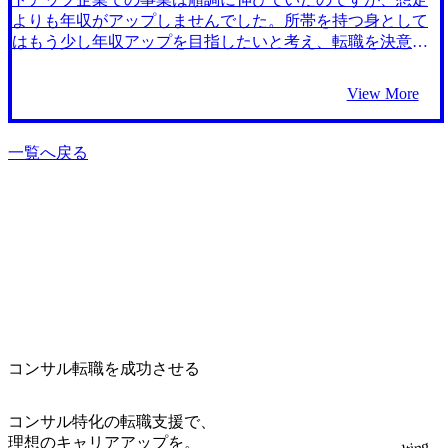
ニーズに合ったところを選べました。 医療系のブティック
よりも年収がアップしませんでした。所帯を持つ身として
系コンサルティングファームはかなり門戸が狭いことや、
はもう少し年収アップを目指したいと考え、転職を決意し
戦略ファーム出身の方からも人気のため、採用されるか不
ました。 以前から年収が高い業界であることは知っていた
安でしたが、石井さんの手厚いサポートもあり、一番いき
ので、年収アップのための転職を考える中で選択肢の一つ
View More
たいファームから内定をもらえた事が良かったです。石井
として考えていました。 6社です。 年収アップをしたいと
さんがしっかりと私を売り込んでくれたおかげだと思って
いう私の転職動機に最も寄り添った転職先を提案していた
います。ありがとうございました。 転職活動中も現職の残
だけたのが、MyVisionの石井正人さんでした。それだけで
一覧へ戻る
留と少し悩んでしまうタイミングがあったことが反省点で
なく、石井さんには、私が前職のスタートアップ企業で身
す。事前に転職の決意をしっかり固めてから行動したほう
に付けた医療領域の知見、マネジメントの経験を汲んだう
が良かったと思います。 転職前は年収1400万円、転職後は
えで、私ならではのポジションを提案していただけたた
年収1700万円になりました。 長期的には未定ですが、転職
め、石井さんに任せたいという思いが強くなりました。 石
先ファームでマネージャーになったこともあり、新たなス
井さん自身が医療系転職エージェントでトップエージェン
キルを学ばないといけないので、まずはそこを頑張りたい
トとして活躍した経験をお持ちなこともあり、業界への知
と思います。チームのマネジメントを頑張り、ファームに
見が他のエージェントさんに比べて圧倒的でした。私も長
早く貢献したいと考えています。
く医療系の領域にいるので色んな企業を知ってはいたもの
の、社内のポジションやカルチャー、昇進スピードなど、
その領域にただいるだけでは知り得ない部分まで幅広い知
コンサル転職を成功させる
見があり、終始とても頼りになるエージェント・サービス
でした。 妥協せず、良いエージェントに出会えるまで何社
もの転職エージェントを吟味したことが良かったです。粘
コンサル特化の転職支援で、
った甲斐もあり、石井さんというとても良いエージェント
理想のキャリアアップを。