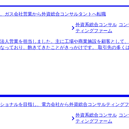
、ガス会社営業から外資総合コンサルタントへ転職
外資系総合コンサル
コン
ティングファーム
法人営業を担当しました。主に工場や商業施設を顧客として、
なっており、飽きてきたことがきっかけです。 取引先の多く
顧客との関係維持に多くの時間を費やしていました。スイッチ
と毎日業務を終えていたため達成感を得ることも少なく、刺激
たので、良い機会だと思い転職を考え始めました。 SNSで流
ではコンサルに転職したことで仕事への向き合い方が180度変
られていました。直観的に自分も同じような環境で働きたいと
Visionさんの他にはコンサルティングファームへの転職特化
識が豊富なエージェントだと感じたことが決め手です。面條さん
レンド、給与の決まり方、カルチャーなどを教えてくださいま
ず決断しました。 面接対策が非常に充実していました。例えば、
ショナルを目指し、電力会社から外資総合コンサルティングフ
ですが、その方に模擬面接をして頂きました。本番さながらの
な面接対策をしてくれるエージェントは聞いたことがないので
外資系総合コンサル
コン
が大きな収穫でした。正直インターネットで調べるだけではBI
ティングファーム
柄など、定性的な違いを教えて頂きました。 もう少し早く転