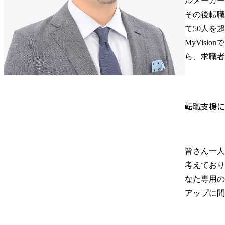
ルメーカー
その後転職
て50人を
MyVis
ら、求職者
転職支援に
皆さん一人
考えており
なた専用の
アップに間