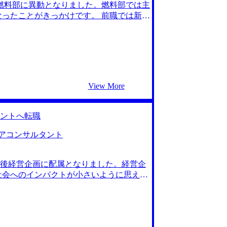
燃料部に異動となりました。燃料部では主
意するべきでした。 転職前は800万で、
ったことがきっかけです。 前職では新た
長意欲を欠かさず仕事に取り組んでいきたい
高まる中で、電力供給以外での再生可能
く耳を持たれず流されてしまいました。
ました。 新卒でコンサルティングファー
ました。彼の話から、近年コンサルティ
仕事が実現できるかもしれないと考えるき
ージェントに相談しました。 面談を通じて
View More
ルティングファームへの転職を果たした方
ィングファームへの転職の解像度がかな
動がしやすくなるサポートを提供いただき
ントへ転職
自分に合っているのか、情報を整理するのが
非常に助かりました。 私がやりたい再生
アコンサルタント
んに相談しなければそもそもどのファームが
反省点は特にありません。非常に学びも多
後経営企画に配属となりました。経営企
早速希望した再生可能エネルギーの案件に取
社会へのインパクトが小さいように思えた
の分野のプロフェッショナルとして各ク
会的影響が小さく歯がゆさを感じていまし
る仕事がしたいという思いがありまし
社内の様々な部門を巻き込みながら迅速にプ
ついて調べてみたところ、企業の経営課