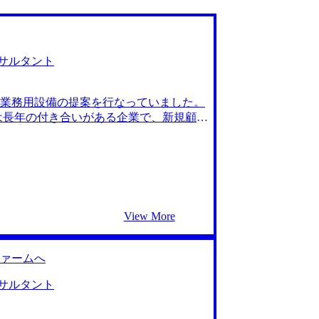
サルタント
業務用設備の提案を行なっていました。
は長年の付き合いがある企業で、新規顧客
ングの恐れや追加提案の余地もあまりな
の少ない毎日を送っていました。自身の
れてきたコンサルタントのインタビュー記
わったこと、毎日新しい発見をして成長実
感じ、コンサルティングファームへの転
のエージェント3社とお話ししました。
View More
は調べても出てこないリアルなコンサルティ
した。ここまで業界に精通しているエー
MyVisionさんには私の第一志望ファ
ァームへ
緊張感で、手厚いフィードバックも頂く
驚きました。 ファームごとの違いをしっ
サルタント
G4の違いが全くわからなかったのです
職活動を始めていれば良かったと思いま