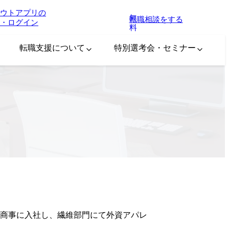
ウトアプリの
無
転職相談をする
・ログイン
料
転職支援について
特別選考会・セミナー
商事に入社し、繊維部門にて外資アパレ