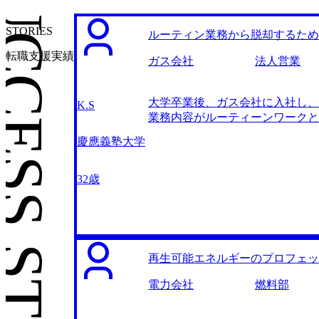
CESS STORIES
STORIES
ルーティン業務から脱却するため
転職支援実績
ガス会社
法人営業
大学卒業後、ガス会社に入社し、
K.S
業務内容がルーティーンワークと
開拓の機会はほとんどなく、既存
慶應義塾大学
いビジネスだったこともあり粛々
成長もほとんど感じなくなってい
事に目を引かれました。その記事
32歳
感が得られていることなどが述べ
職について調べ始めました。 My
MyVisionさんが一番業界知
ングファーム事情として、採用ト
ジェントは他になかったため、迷わ
再生可能エネルギーのプロフェッ
ーム出身の方がいらっしゃったの
ことができました。これほど濃密
電力会社
燃料部
かりと理解して選考に臨めたこと
が、企業文化や採用されやすい人