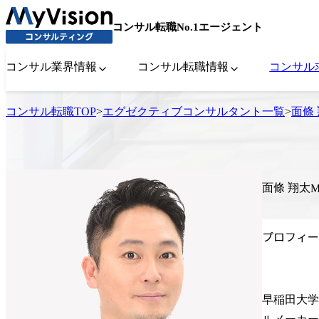
コンサル転職No.1エージェント
コンサル業界情報
コンサル転職情報
コンサル
コンサル転職TOP
>
エグゼクティブコンサルタント一覧
>
面條
面條 翔太
M
プロフィー
早稲田大学