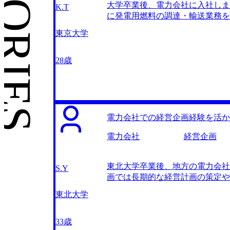
大学卒業後、電力会社に入社しま
す。 年齢を理由に書類で落とさ
K.T
に発電用燃料の調達・輸送業務を
転職後は900万です。 まずは
なアイデアや改善提案が受け入れ
です。
東京大学
エネルギービジネスの開拓を社内
こういった経験が積み重なる中で
ムに入社した大学時代の友人と飲
28歳
ングファームではSDGs関連の
っかけになりました。 MyVis
一番話がわかりやすかったのが面
の事例を紹介してくれたのは面條
り高まった良い面談だったので、
電力会社での経営企画経験を活か
ました。MyVisionさんに相
大変でした。その意味で面條さん
電力会社
経営企画
可能エネルギー導入支援の案件に強
どんな強みを持っているかもわか
東北大学卒業後、地方の電力会社
く、充実した転職活動だったと思っ
S.Y
画では長期的な経営計画の策定や
り組めそうなので、まずはそこで
ことがきっかけです。 電力会社
ライアントから頼られる存在にな
東北大学
た。動かせる利益もせいぜい数百
た。 社内システムのDXプロジ
ロジェクトを進める姿に感銘を受
33歳