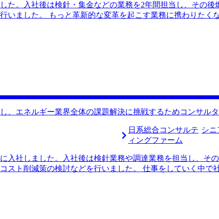
した。入社後は検針・集金などの業務を2年間担当し、その後
れるファームも少なからずあったので、30歳になる前に転職を決
行いました。 もっと革新的な変革を起こす業務に携わりたくな
早くマネージャーに昇進したいと思っています。そのためにも成
られることは稀でした。例えば再生可能エネルギーの重要性が
で提案したのですが、私の提案力・視野の狭さもありあまり聞
仕事に対してやりがいを感じなくなってしまい、転職を決意し
みに行ったとき、お互いの仕事について話すタイミングがあり
案件が増えていることを知り、コンサルタントなら私のやりたい
ionさんの他には2社コンサルティングファームへの転職特化のエ
條さんだったことが理由です。 特に、電力会社出身でコンサ
さんだけでした。具体的な転職ストーリーを聞いてコンサルテ
そのまま支援をお願いすることに決めました。 かなり転職活
し、エネルギー業界全体の課題解決に挑戦するためコンサルタ
談する前にも自分で求人を探してみたのですが、どのファームが
は各ファーム・求人の違いを整理して教えてくださったので、
日系総合コンサルテ
シニ
みをもつファームに内定を頂けたことです。MyVisionさ
ィングファーム
らなかったので、本当に相談して良かったと思っています。 
に入社しました。入社後は検針業務や調達業務を担当し、その
ています。 転職前は700万円で、転職後は800万円です。 
コスト削減策の検討などを行いました。 仕事をしていく中で
しっかりと結果を残せるよう全力を尽くします。将来的にはそ
とは言え小規模な企業だったため、計画目標を達成した際の社
りたいです。
万円程度で、数千万円、数億円レベルのインパクトを生み出せ
ェクトでコンサルタントと協働する機会がありました。彼らが
けました。この経験をきっかけにコンサルティングファームに