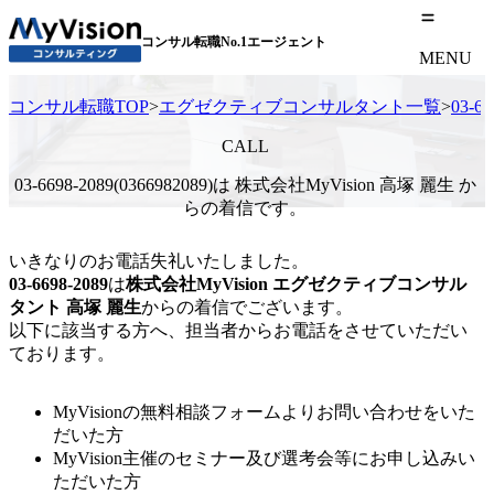
コンサル転職No.1エージェント
MENU
コンサル転職TOP
>
エグゼクティブコンサルタント一覧
>
03-
CALL
03-6698-2089(0366982089)は 株式会社MyVision 高塚 麗生 か
らの着信です。
いきなりのお電話失礼いたしました。
03-6698-2089
は
株式会社MyVision
エグゼクティブコンサル
タント
高塚 麗生
からの着信でございます。
以下に該当する方へ、担当者からお電話をさせていただい
ております。
MyVisionの無料相談フォームよりお問い合わせをいた
だいた方
MyVision主催のセミナー及び選考会等にお申し込みい
ただいた方