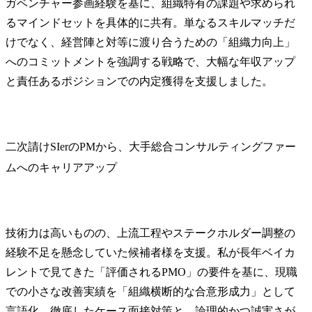
ガベンチャー参画経験を基に、組織特有の課題や求められ
るマインドセットを具体的に共有。単なるスキルマッチだ
けでなく、経営陣と対等に渡り合うための「組織力向上」
へのコミットメントを強調する戦略で、大幅な年収アップ
と責任あるポジションでの内定獲得を支援しました。
二次請けSIerのPMから、大手総合コンサルティングファー
ムへのキャリアアップ
技術力は高いものの、上流工程やステークホルダー調整の
経験不足を懸念していた候補者様を支援。私が長年ベイカ
レントで見てきた「評価されるPMO」の要件を基に、現職
での小さな改善実績を「組織横断的な合意形成力」として
言語化。徹底したケース面接対策と、論理的かつ誠実さが