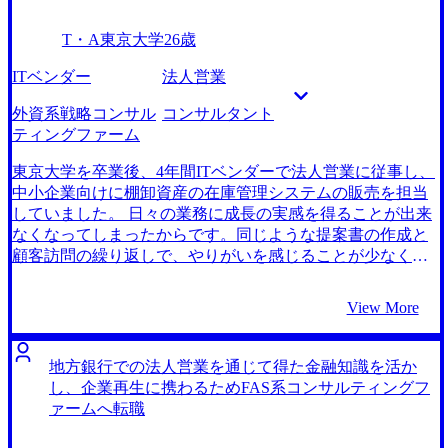
コンサルティングファームに決めた理由は、前職のプロジ
ェクトでご一緒したコンサルタント出身の方が非常に優秀
T・A
東京大学
26歳
だったことです。課題の特定のスピードや、議論のファシ
リテーションをどんどん一人で進める人で、その方が全体
ITベンダー
法人営業
プロジェクトをリードしていました。 ベーシックなスキル
はコンサル時代に身につけたと言っており、最終的に私も
外資系戦略コンサル
コンサルタント
コンサルティングファームに入りたいと感じました。 3社で
ティングファーム
す。 事業会社の企画職に行きたいという思いもあったの
で、必ずしもコンサルティングファームに行きたいという
東京大学を卒業後、4年間ITベンダーで法人営業に従事し、
スタンスではなかったです。そんな自分に対しても毎回の
中小企業向けに棚卸資産の在庫管理システムの販売を担当
面談で丁寧に転職支援をしてもらえたことで、横田さんへ
していました。 日々の業務に成長の実感を得ることが出来
の信頼度は非常に高かったです。また、無理にコンサル転
なくなってしまったからです。同じような提案書の作成と
職を進めるのではなく、私の意思決定を待ってくれたの
顧客訪問の繰り返しで、やりがいを感じることが少なくな
で、本当に私のキャリアを応援してくれているのだと感じ
っていました。IT以外の経営課題の解決を提案する機会を
ました。 希望していたベンチャー企業からのオファーが思
得たいと思い、転職を考え始めました。 コンサルティング
View More
った以上に芳しくなかったこともあり、コンサルティング
ファームに転職した大学同期に影響を受けたことです。友
ファームへの転職の意向が一層上がったのですが、横田さ
人がコンサルタントとして、営業戦略策定などの経営層の
んにお願いしたいと思いました 12月入社にしたいという私
意志決定に関する案件に従事して働いていることを飲み会
地方銀行での法人営業を通じて得た金融知識を活か
の強い希望があり、最終面接やオファー面談のスケジュー
の中で聞いて、自分も上流の戦略立案に関わりたいと強く
し、企業再生に携わるためFAS系コンサルティングフ
ル調整を非常にスピーディーに行なってくれました。ま
感じました。プロジェクトのスケール感や社会へのインパ
ァームへ転職
た、退職交渉に若干難航したのですが、具体的な対策を教
クトが大きい戦略コンサルを転職の選択肢として考えまし
えてもらい後押ししていただきました。 まだまだポテンシ
た。 Myvision含め3社です。 特にエージェントの業界知識・