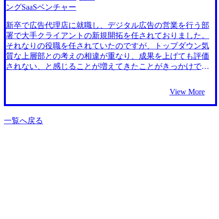
にお世話になり、面接対策に特化した転職活動を進めた方
ンサルタント出身のエージェントだったため、業界動向や
ングSaaSベンチャー
が良かったと反省しています。 転職前は500万円でしたが、
業務内容について解像度の高い情報を提供していただけま
600万円＋業績賞与となりました まずは企業価値評価に必要
した。 選考プロセスが長く、転職活動が長期化してしまっ
新卒で広告代理店に就職し、デジタル広告の営業を行う部
な情報収集や分析を実務を通じて学ぶところから実直に進
たため、途中で中弛みしてしまった時期がありました。 転
署で大手クライアントの新規開拓を任されておりました。
めていきたいと思っています。数年後には実際に企業の成
職前が700万、転職後が850万です。 前職で培った分析思
それなりの役職を任されていたのですが、トップダウン気
長スピードを高めるプロジェクトに自ら関わっていきたい
考・論理的思考を活かしつつ、様々な案件に参画して、ク
質な上層部との考えの相違が重なり、成果を上げても評価
です。
ライアントのより良い経営判断にコミットできる戦略コン
されない、と感じることが増えてきたことがきっかけで
サルタントになれるよう経験を積んでいきたいです。
す。 同時に、優秀なメンバーの離職が相次いだことで、自
身のキャリアを再考するきっかけとなりました。 これまで
View More
のデジタル広告の経験・知見が生きると共に、フラットに
成果に応じて適正な評価をしてもらえる企業で働きたい、
と考えていました。 また、将来への不安もあったことか
一覧へ戻る
ら、商材の形態としてもこれからスタンダードになってい
くSaaSに着目し、その掛け算としてSaaS方式のマーケティ
ングツールベンダーへの転職を決めました。 業界問わず求
人を取り扱う大手も含めて3社ほどと話しました。その中で
も、初回面談の中でのヒアリングの丁寧さや担当エージェ
ントだった横田さんと自身のキャリアが近かったことか
ら、信頼できると思いMyVisionに決めました。 SaaS企業は
数多くあるため、社風や事業内容の違いなどを自分で調べ
理解することが難しかったため、各社の違いをプロダク