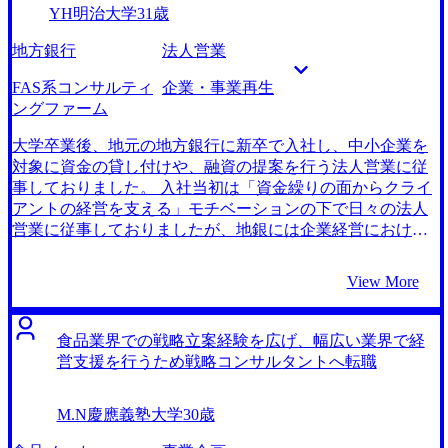
YH
明治大学
31歳
ャル枠として転職できる年齢で、転職活動をしたことで
経験が豊富だったからです。他のエージェントが1人1社専
す。 ベンチャー企業からのオファーが芳しくなかったこと
任といった形の転職支援を行っているのに対し、担当して
地方銀行
法人営業
で、初めの方は自分のキャリアに自信が持てませんでし
くれた横田さんは業界横断的に上流の戦略立案に携わるこ
た。 それでも横田さんはとても親身に選考対策をサポート
との出来るファームを提案して下さりました。 情報のプー
FAS系コンサルティ
企業・事業再生
してくれて、最終的には自信を持って面接に臨むことがで
ル量が非常に多いです。ファームごとの特徴や最新のトレ
ングファーム
きました。 転職前は年収500万円、転職後は年収600万円に
ンド考慮した上で候補先を提案して下さるので、私に合い
なりました。 事業をやりたいという思いがあるのものの、
そうな風土のファームの中で比較検討することが出来まし
大学卒業後、地元の地方銀行に新卒で入社し、中小企業を
論理的に思考をして正しい方向にドライブさせていく力が
た。 MyVisionにてコンサルティングファームへの転職に必
対象に資金の貸し付けや、融資の提案を行う法人営業に従
自分にはまだ全然足りないので、しっかりと磨きていきた
要な要素に注力して対策を進めることが出来た点です。各
事しておりました。 入社当初は「資金繰りの面からクライ
いです。 また、考えも言語化する力も弱いので、先輩から
ファームごとに手掛ける案件や社員の人柄が異なっていた
アントの経営を支える」モチベーションの下で日々の法人
のフィードバックを通じて、ベーシックなスキルを高めて
ので、「自分に合う転職先」を横田さんの助けを借りて速
営業に従事しておりましたが、地銀には企業経営における
いきたいと考えています。
やかに選定し、その後のケース面接対策に時間を割くこと
専門的な知識が蓄積されておらず、融資という方法でしか
が出来ました。 もっと早くから転職活動を進めるべきだっ
企業経営に携わることができませんでした。確かに前職で
View More
たと後悔しています。動き出しが遅れたせいで枠が埋ま
傾聴力や金融に関する知識を得ることは出来ましたが、厳
り、面接を逃してしまったファームもいくつか存在しまし
しい数字目標に追われる中で企業経営に真に携わる思いは
た。動き出しを意識することで転職活動の明暗は大きく分
実現出来ず、来年に異動を控えて今後のキャリアを考えた
食品業界での戦略立案経験を広げ、幅広い業界で経
かれると感じています。 転職前は年収600万円、転職後は年
際に転職活動が心に浮かびました。 とあるプロジェクトで
営支援を行うため戦略コンサルタントへ転職
収900万円になりました。 まずは1人前のコンサルタントに
協働したコンサルタントと仲良くなり、普段の業務内容を
なれるように、ハードスキルの面では資料作成能力を、ソ
聞いた際に、大規模な企業再生プロジェクトに取り組んで
M.N
慶應義塾大学
30歳
フトスキルの面では、業界・職種に囚われずに、問題の構
いるという話を聞いて感銘を受けたことです。クライアン
造を捉え、打ち手を考えるような課題解決力を伸ばしてい
トと伴走してビジネスを作り上げる彼の姿から、銀行で働