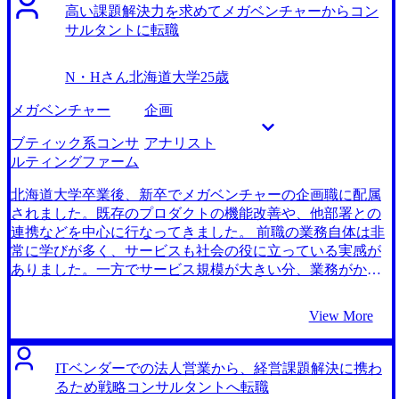
高い課題解決力を求めてメガベンチャーからコン
サルタントに転職
N・Hさん
北海道大学
25歳
メガベンチャー
企画
ブティック系コンサ
アナリスト
ルティングファーム
北海道大学卒業後、新卒でメガベンチャーの企画職に配属
されました。既存のプロダクトの機能改善や、他部署との
連携などを中心に行なってきました。 前職の業務自体は非
常に学びが多く、サービスも社会の役に立っている実感が
ありました。一方でサービス規模が大きい分、業務がかな
り細切れで限定的に整備されていて、今一つ自分の貢献度
を感じられない実感がありました。 もっと規模が小さくて
View More
も良いので、自分の成果が全体に返ってくるような業務を
やりたいと思い転職を決めました。 もう少し規模の小さい
ベンチャー企業のプロマネ職からもオファーをいただいて
ITベンダーでの法人営業から、経営課題解決に携わ
いて、転職先の業界選びは非常に迷いました ただ最終的に
るため戦略コンサルタントへ転職