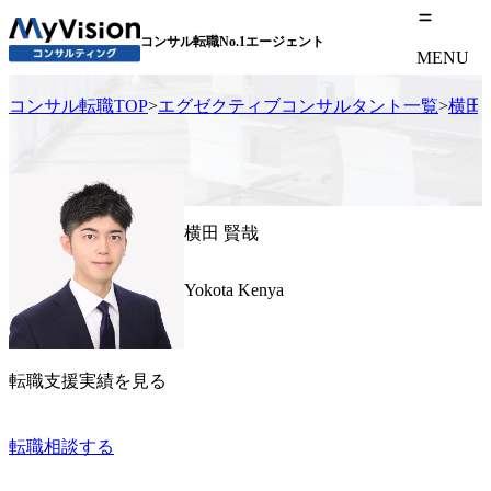
コンサル転職No.1エージェント
MENU
コンサル転職TOP
>
エグゼクティブコンサルタント一覧
>
横田
横田 賢哉
Yokota Kenya
転職支援実績を見る
転職相談する