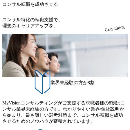
ト、求める人材、働き方などの様々な観点から教えていた
コンサル転職を成功させる
だけたことで非常に助かりました。 書類、面接などの対策
は新卒の就職活動以来かつ、当時は受けていなかった業界
で不安はありましたが、横田さんと何度も書類添削や面接
コンサル特化の転職支援で、
対策を行う中で、自分のキャリア観を具体化しながら納得
理想のキャリアアップを。
Consulting
感を持って転職活動を進められました。 現職が繁忙かつ、
文章を書くのがあまり好きではなかったので、書類作成や
添削いただくことに対して、転職活動序盤は消極的になっ
てしまったことです。素直に打ち明けて横田さんに相談し
たところ、書類のドラフトを作ってくださった上で丁寧に
書き方や盛り込む要素を教えてくださったので、一人で抱
えこまなければよかったなと思いました。 転職前は450万円
ほどの年収でしたが、500万円ほどになりました。 SaaSとは
いえ、これまでも取り組んできた営業なので、ガンガン成
業界未経験の方が8割
約を重ねていき、採用してくれた会社に貢献できる人材に
なると共に、プレイヤー業務に加えてメンバーのマネジメ
ントや育成にも関わり営業職としてのキャリアを広げてい
MyVisionコンサルティングがご支援する求職者様の8割はコ
きたいと思います。
ンサル業界未経験の方です。わかりやすい業界/個社説明か
ら始まり、最も難しい選考対策まで、コンサル転職を成功
させるためのノウハウが蓄積されています。