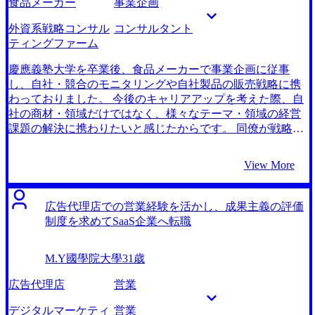
食品メーカー
事業企画
きたいです。 前職では、会社から指定されたシステムの販
く前に思い描いていた「財務の面から企業の経営に携わ
売という制約がありましたが、コンサルティングにおいて
る」思いを、FASへの転職で叶えることが出来ると考えま
外資系戦略コンサル
コンサルタント
は、課題に対して必要な打ち手を、自社の制約なく考えら
した。 企業再建に携わりたい思いがあったので、M＆A業
ティングファーム
れるため、柔軟に頭を使っていきたいと思います。
界に特化した転職エージェントを含む3社と話しました。 ま
ず、M＆Aを含むFAS系コンサルティングファームが手掛け
慶應義塾大学を卒業後、食品メーカーで事業企画に従事
ている業務について広く教えて頂き、その後M＆A仲介企業
し、自社・競合のモニタリングや自社製品の販売戦略に携
との区別や、各社の特徴、各社が抱えるクライアントの性
わっておりました。 今後のキャリアアップを考えた際、自
質まで親身になって相談に乗ってくれました。 特に横田さ
社の商材・領域だけではなく、様々なテーマ・領域の経営
んはFAS系コンサルティングファームの業務内容に加え
課題の解決に携わりたいと感じたからです。 同僚が戦略コ
て、近年の経営破綻や企業再生のニュース、トレンドを押
ンサルティングファームに転職し、業界を問わず様々な企
さえた面接対策を進めてくれたので、転職時に表面の知識
業の中長期経営計画や事業戦略の立案に伴走している姿を
View More
に囚われずに自分の意見を構造的に話すことも出来まし
見て、自分も同様のキャリアを歩みたいと感じました。
た。 私の前職知識がFAS系コンサルティングファームを含
MyVision含めて4社です。 ファーム側の視点や要件を理解し
むM＆A仲介業界で想像以上に活きることを実感しました。
た上で、私の経験を活かすことが出来るファームを提案し
広告代理店での営業経験を活かし、成果主義の評価
知識は足りていたため、後は自分に合ったファームを
て下さったからです。他のエージェントが求人を横流しし
制度を求めてSaaS企業へ転職
MyVisionさんと相談して面接対策に注力することが出来た
てくることが多かった分、親身に対応して下さる姿に安心
と思います。 転職を考えた初期段階に、独力で転職活動を
しました。 支援が手厚いです。面接対策に制限が無く、私
M.Y
國學院大學
31歳
進めようとガムシャラにネットでの情報収集に走ってしま
が納得できるまでコンサルタント出身のエージェントが一
ったことです。ネットには財務未経験からのFAS転職を志
対一で徹底的に面接対策を行ってくれたことが転職活動の
広告代理店
営業
す人を対象とした記事が多かったです。実際に地銀からの
大きな成功要因だったと感謝しています。 ファームの理解
転職を考える私の様な層は早い段階から転職エージェント
が深まったことです。私を担当してくれた横田さんが、コ
デジタルマーケティ
営業