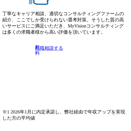
丁寧なキャリア相談、適切なコンサルティングファームの
紹介、ここでしか受けられない選考対策。そうした質の高
いサービスにご満足いただき、MyVisionコンサルティング
は多くの求職者様から高い評価を頂いています。
無
転職相談する
料
※1 2026年1月に内定承諾し、弊社経由で年収アップを実現
した方の平均値