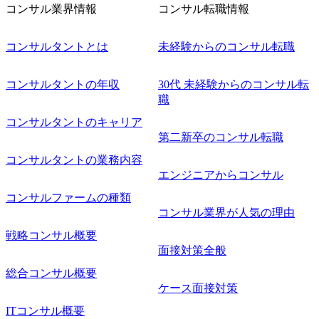
コンサル業界情報
コンサル転職情報
できる機会ですので、ぜひご参加ください。 当日はXspear
Consulting代表取締役の早田とMDやその他現場社員が複数
名参加する予定です！ ●費用 : 無料 虎ノ門ヒルズ付近 ※詳
コンサルタントとは
未経験からのコンサル転職
細な場所については参加者の方へ個別でご連絡いたしま
す。 コンサルファームにてマネージャー以上の職務を担当
コンサルタントの年収
30代 未経験からのコンサル転
している方
職
コンサルタントのキャリア
第二新卒のコンサル転職
コンサルタントの業務内容
エンジニアからコンサル
コンサルファームの種類
コンサル業界が人気の理由
戦略コンサル概要
面接対策全般
総合コンサル概要
ケース面接対策
ITコンサル概要