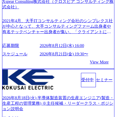
制、有給休暇初年度10日（消化率46.3%）、特別休暇5日な
Xspear Consulting株式会社（クロスピア コンサルティング株
回す、結果が出るまでやり抜く 2026年8月14日(金) 19:00〜2
ど、充実した休暇制度を整備している。 ​ 月平均残業時間は
式会社）
0:00 (60分) 2026年8月7日(金) 16:00 本説明会は、選考の前段
25時間であり、ワークライフバランスを重視した働き方が
として「まず会社を知っていただく場」として設けたもの
可能である。 ​ スポレク制度や入社者歓迎会、全社員集会、
です。評価の場ではないため、キャリアを検討中の段階の
2021年4月、大手ITコンサルティング会社のシンプレクス社
リフレッシュ休暇など、社員同士の交流や健康をサポート
方にもご参加いただけます。 連休中の平日夜という日程の
が中心となって、大手コンサルティングファーム出身者や
する取り組みが充実している。 2026年8月13日(木) 19:00～2
ため、在職中の方も有給を取得することなく、現職への配
有名テックベンチャー出身者が集い、「クライアントにと
0:30予定 2026年8月7日(金) 16:00 コンサル業界の動向や業務
慮なくご参加いただけます。帰省先からのオンライン参加
って真のデジタルトランスフォーメーションを創造した
内容・会社説明・匿名の質問コーナーなどを盛り込んだ業
も可能です。 ● 当日のプログラム ・会社説明(40分) 教育
い」という想いの下で立ち上げた新鋭ファーム テクノロジ
界セミナーを実施しています。 ●前回開催時のアンケート
応募期限
2026年8月12日(水) 16:00
旅行事業の内容とビジネスモデル/今後の構想・事業展開/入
ーがビジネスの成功に大きな影響力を持つDX時代におい
結果 満足度：100％ 感想一例：「コンサルタントへのイメ
社後のキャリアパス ・質疑応答(20分) オンライン (Google M
て、20年以上にわたってFintech業界を中心に最先端テクノ
スケジュール
2026年8月21日(金) 19:30〜
ージのぼんやりしていた部分が明確になりました」「業界
eet) ・営業・マーケティングなど、ビジネスサイドでのキャ
ロジーを提供してきたシンプレクスのノウハウを活かしつ
の全体感や実際に働いていらっしゃる方の体感的なお話を
View More
リアを検討されている方 ・転職を具体的に決めてはいない
つ、あらゆる業種・業界のクライアントの企業価値の最大
伺うことができ、参考になりました」 オンライン(ZOO
が、情報収集を進めたい段階の方 ・東京・大阪での勤務を
化を支援するために、戦略策定、組織改革、人材育成、業
M)
希望される方
務改善、実行支援などのコンサルティングサービスを一気
受付中
セミナー
通貫で提供するのが特徴（いわゆる総合コンサルティング
ファーム） 社名の由来は”DXエリアにSpir（槍）を指して
切り開く””simplexないでは金融以外の領域にX（クロス）し
ていく”という位置づけ 一昔前は金融が強い企業として認知
2026年8月18日(火) 半導体製造装置の生産エンジニア(製造・
されていたが、現在金融の売上割合は全体の3割。現在はTo
生産工程の管理業務) ※主任候補・リーダークラス・ポジシ
C事業を始め、パブリック、製造業、通信、エンタメ、教
ョン説明会
育、保健など幅広く強みのあるファーム。 ワンプール制で