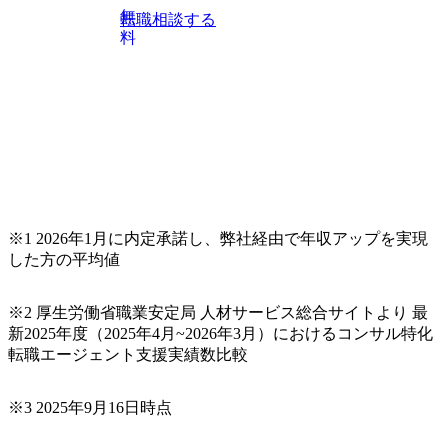
チャー、外資系金融機関など多彩な出自で構成されてお
無
転職相談する
り、常に刺激を受けながらプロジェクトワークが可能 総合
料
コンサルティングファームの名の通り、全方位のクライア
ントに対して様々なプロジェクトが存在しており、手を上
げれば常に新しいテーマのチャレンジ機会を提供している
（ワンプール制） そのため、全体の離職率10％以下、未経
験3年未満の離職率は0％と驚異の定着率を誇る 大手ファー
ムと同水準以上の報酬制度であり、ファーム経験者の場合
は、転職時報酬アップが基本 強く「個人」の成⾧を重視す
るカルチャーであり、昇進に枠もなく、今ならReadyになれ
ば上がれる環境となっている 安定した経営環境の下、コン
サルティングファームの立ち上げフェーズに関わることが
※1 2026年1月に内定承諾し、弊社経由で年収アップを実現
できる 豊富な経験を持つコンサル経験者の場合は、自らチ
した方の平均値
ームを立ち上げることが可能 裁量をもった営業活動、デリ
バリー活動ができる(スタートアップとの協業、新規ソリュ
※2 厚生労働省職業安定局 人材サービス総合サイトより 最
ーションの開発 など) シンプレクスの顧客基盤、エンジニ
新2025年度（2025年4月~2026年3月）におけるコンサル特化
アケイパビリティを活かた確度の高い事業立ち上げが経験
転職エージェント支援実績数比較
できる 2026年8月21日(金) 19:30〜21:30 (19:20開場) 2026年8
月12日(水) 16:00 ※参加状況によっては抽選とさせていただ
く可能性がございます。 このたび、ファーム経験者の方を
※3 2025年9月16日時点
対象にした懇親会形式の採用イベント「サロンイベント」
を開催いたします。 カジュアルな場で現場社員と直接交流