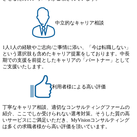
ストリーやソリューションを裁量をもって経験できる ・上
度など】 独身寮：富山事業所の近くに、白風寮と青風寮の2
流工程、先端技術を学べる環境 【コンサルファーム経験
つの寮があり、以下の入居基準を満たす方が入居可能で
者】 ・専門領域に軸足を置きながら、他領域にもチャレン
す。 ＜入居基準＞ ・満33歳までの独身者 ・自宅から勤務地
ジできる環境 ・タイトルアップでのオファー ・現職ファー
中立的なキャリア相談
までの通勤総時間が2時間を超えること 住宅手当： 本社の
ムより高いオファー年収 ・実力主義でプロモーションでき
近くには独身寮や社宅等が無いため、条件を満たす方には
る（ダブルスキップもあり） ・週に1度のアサインｍｔｇで
住宅手当を支給します。 また、独身寮は男性のみの入居と
こまめに社員のキャリアについて検討してもらえる。結
なるため、入居基準を満たす女性には住宅手当を支給しま
1人1人の経験やご志向/ご事情に添い、「今は転職しない」
果、なりたいキャリアを反映できるｐｊにアサインしても
す。 住宅手当は、一般賃貸物件を従業員が契約し、規程で
という選択肢も含めたキャリア提案をしております。中長
らえる ・シンプレクスというテクノロジーに強い部隊がい
定める金額を会社が支払います。 その他： 採用時や転勤等
期での支援を前提としたキャリアの「パートナー」として
るため、エンジニアの視点からも協業しクライアントへ価
による引っ越し費用は、会社が負担します。 2026年8月18日
ご支援いたします。
値提供できる ・デリバリー中心の案件もあればセールス中
(火) 19:00～20:00 2026年8月13日(木) 16:00 応募をご検討され
心の案件もあり、個々の裁量や得意領域に合わせた売り上
ている方を対象に、会社説明会を実施予定です。 ● 求人名
げの立て方を選べる ここ1年で社員数60名⇒100名超、売上
・【富山】半導体製造装置の生産エンジニア(製造・生産工
今期18億円⇒来期30億円（いずれも約170％アップ）と急成
利用者様による高い評価
程の管理業務) ※主任候補・リーダークラス ・【砺波】半
長中のファームである また、成長中ファームのため優秀な
導体製造装置の生産エンジニア(製造・生産工程の管理業務)
上司の近くで働けるチャンスも多い(ボストン・コンサルテ
※主任候補・リーダークラス オンライン (Microsoft Teams)
ィング・グループ出身者等 (https://www.xspear.co.jp/member/ta
丁寧なキャリア相談、適切なコンサルティングファームの
※顔出しは不要です。ご質問頂く際のみ、顔出ししていた
keto_kajita/)） 多様なメンバー、多様なプロジェクトによる
紹介、ここでしか受けられない選考対策。そうした質の高
だければと存じます。
自己成長機会が多く、新たなチャレンジが可能 100名規模に
いサービスにご満足いただき、MyVisionコンサルティング
も関わらず、外資系戦略コンサルティングファームや総合
は多くの求職者様から高い評価を頂いています。
系コンサルティングファームをはじめ、メーカー、ITベン