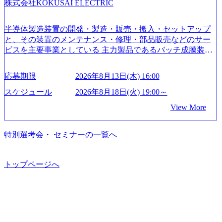
株式会社KOKUSAI ELECTRIC
はあるが、社員の興味のある分野やスキルを活用したいな
どの希望は考慮してのアサイン。 そのため、専門性を身に
着けたい方でも幅広に経験を積みたい方でも、キャリア形
半導体製造装置の開発・製造・販売・搬入・セットアップ
成が柔軟に可能な環境である。 https://storage.googleapis.com/
と、その装置のメンテナンス・修理・部品販売などのサー
our-vision-production.appspot.com/public/images/20240925204135
ビスを主要事業としている 主力製品であるバッチ成膜装置
_93b1bff3-f71c-4bc9-8bd9-72a8a4826007_1200x554.webp https://
は、世界中の半導体デバイスメーカーから高く評価され、
storage.googleapis.com/our-vision-production.appspot.com/public/i
世界トップクラスのシェアを有している 技術と対話を通じ
mages/20250502152751_46c65543-87ef-4e86-a85a-8649e1c532f9
応募期限
2026年8月13日(木) 16:00
て未来を創造し、社会課題の解決に貢献することを目指し
_956x512.webp https://storage.googleapis.com/our-vision-producti
on.appspot.com/public/images/20250502152804_ba6aaa1a-9ffc-4f
ている Mission:私たちの技術/私たちの対話 Vision:夢を未来
スケジュール
2026年8月18日(火) 19:00～
2a-9b40-06fff8ee19af_961x517.webp https://storage.googleapis.co
につなぐベストパートナー Value:私たちの技術/私たちの対
View More
m/our-vision-production.appspot.com/public/images/202505021528
話 IoT社会の浸透、AIの加速等により半導体需要は世界中で
31_721b100c-62c9-4258-aa0e-97182898115f_960x510.webp シ
急伸長しており、それに伴い半導体製造装置の需要も伸長
ンプレクス社は、FinTech領域に強みを持つITコンサルティ
中 https://storage.googleapis.com/our-vision-production.appspot.co
特別選考会・ セミナーの一覧へ
ング会社で、NRI、NTTDATAと同じく世界のFinTech Ranki
m/public/images/20260224131045_0fee4978-bb25-43a7-a367-542
ngsTop 100企業にも選出されている。ITコンサルティング、
6b95cd599_1200x543.webp https://storage.googleapis.com/our-visi
開発、運用保守と言った全工程を行う「一気通貫体制」が
on-production.appspot.com/public/images/20260224131052_2abe7
トップページへ
特長 ビジネスへの深い理解を持つコンサルタントが集うXs
cb8-329e-4a45-a8f5-73d9728b2cd7_1200x486.webp https://storag
e.googleapis.com/our-vision-production.appspot.com/public/image
pearと、最先端テクノロジーに深い知見を持つシンプレクス
s/20260224131100_d8b3379f-6e64-4566-aea4-924f21977d35_120
社またはグループ会社との協力体制を築いている Xspear社
0x460.webp https://storage.googleapis.com/our-vision-production.a
はあくまでもコンサルティングファームであり、システム
ppspot.com/public/images/20260224131116_05d25aab-49d6-4429-
開発を担当することはない https://storage.googleapis.com/our-vi
810e-138e27965ee8_1200x386.webp グローバル人財育成を目
sion-production.appspot.com/public/images/20240925204111_caa9