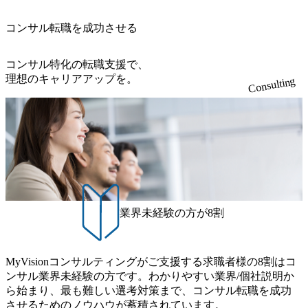
的とした「語学研修」、効果的なプレゼンのポイントを掴
4e4b-6aae-45a6-a0ce-b98154c816a2_1153x543.webp メンバー情
み実践に強くなるための「プレゼン研修」、自社キャリア
報 (https://www.xspear.co.jp/member/)一部抜粋 - 伊勢山 昇吾氏:
コンサル転職を成功させる
アドバイザーによる自身のキャリア構築をめざす「キャリ
ベイカレントにてIT戦略立案から実装支援を軸に、様々な
ア開発研修」などがある 生産現場を含む全部門でフレック
業界で新規事業戦略、成長戦略、PMI推進、業務改革等の幅
スタイム制度を実施しており、月単位の決められた労働時
コンサル特化の転職支援で、
広いプロジェクトに従事 - 鈴木健仁氏：新卒でベイカレン
間の範囲内で、出社・退社の時刻を社員の自己裁量に委
理想のキャリアアップを。
Consulting
トに入社し最年少ディレクターを経てXspearに参画 - 梶田
ね、ワークライフバランスを図りながら効率的に働くこと
威人氏：BCG出身。金融業界における戦略策定、DX戦略立
ができる 【休日】 土日祝休みの完全週休2日制 2025年度の
案、人事組織テーマに強みを持ち、メディア・エンタメ業
年間休日は125日（GW8日、夏季9日、年末年始9日） 有給
界においてはDX戦略立案、NFT等の新規事業立案を得意と
休暇は年間24日（4月1日入社の場合）で、入社日に付与さ
する。 - 藏満 一馬氏：アクセンチュア出身。金融業界を中
れます。 年次有給休暇の残日数は、翌年度に繰り越すこと
心に、DX戦略策定、新規事業立案、組織変革、規制対応等
ができます。 慶弔休暇は、事由により取得可能日数は異な
の幅広いプロジェクトを主導する。 - 天野 善仁氏：19卒Pw
りますが、3～7日の連続休暇を取得できます。 リフレッシ
C出身。Xspear最年少シニアマネージャー 社員インタビュー
ュ休暇は、規程で定める勤続年数ごとに、連続5日のリフレ
ページ (https://www.xspear.co.jp/career/interviews/) 戦略だけの
ッシュ休暇を取得できます。 【育児や子の看護、介護など
業界未経験の方が8割
コンサルは終わり──コンサル業界の風雲児に聞く。“これ
の制度】 育児休暇： 対象：小学校1年修了時の3月31日まで
から”のコンサルの在り方 (https://www.businessinsider.jp/articl
の子を育てるすべての従業員※期間：通算3年間 短時間勤
e/20250205-simplex-xspear/) Xspear Consultingがえるぼし認定
務： 対象：小学校卒業までの子を育てるすべての従業員 1
を取得 (https://www.agara.co.jp/article/382811) シンプレクスと
MyVisionコンサルティングがご支援する求職者様の8割はコ
日2時間15分まで、始業・終業時刻の繰り上げ・繰り下げが
Xspear Consultingが、東京都港区の行政手続き100%デジタル
ンサル業界未経験の方です。わかりやすい業界/個社説明か
可能 子の看護休暇： 子1人につき5日まで取得でき、1時間
化を支援 (https://www.afpbb.com/articles/-/3520247) 【未経験
ら始まり、最も難しい選考対策まで、コンサル転職を成功
単位で取得することも可能 家族看護休暇： 5日まで取得で
者】 ・年収UPでのオファー ・ワンプールで様々なインダ
させるためのノウハウが蓄積されています。
き、1時間単位で取得することも可能 【独身寮、住宅手当制