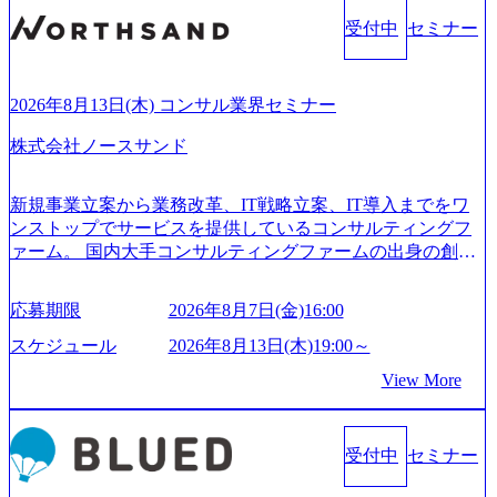
受付中
セミナー
2026年8月13日(木) コンサル業界セミナー
株式会社ノースサンド
新規事業立案から業務改革、IT戦略立案、IT導入までをワ
ンストップでサービスを提供しているコンサルティングフ
ァーム。 国内大手コンサルティングファームの出身の創業
メンバーが、「クライアントの求めていることに対して、
もっと自由に誠実に提案できる会社をつくりたい」「胸を
応募期限
2026年8月7日(金)16:00
張って会社が好きだと言えるような家族的な組織をつくり
たい」という想いで会社を設立 PwC・アクセンチュアとい
スケジュール
2026年8月13日(木)19:00～
った大手コンサルティングファームをはじめ、SIerや事業会
View More
社出身者など、様々な経歴の社員が活躍しており、働きや
すく魅力的な環境が整っているため、定着率が高いことか
ら「働きがいのある会社」に4年連続ベストカンパニーに選
受付中
セミナー
出されている。 残業時間は平均30時間程度 事業/IT戦略立案
や各種プロジェクトマネジメント、最先端テクノロジーの