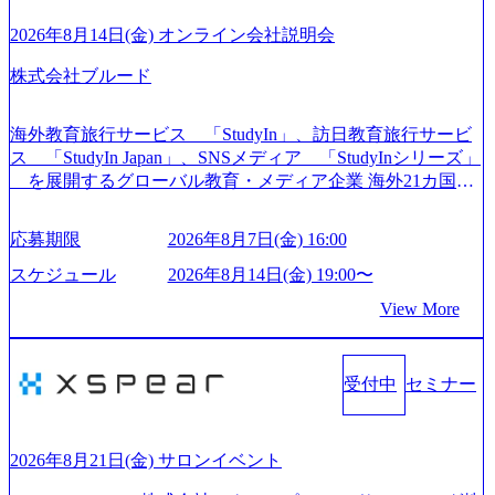
導入支援までワンストップでサービスを提供する。「世界
をデザインする」というビジョンを掲げ、クライアント目
2026年8月14日(金) オンライン会社説明会
線のきめ細やかな気配りで、クライアントが本当に求めて
株式会社ブルード
いることは何かを追究し、本当に価値のある成果を提供し
ている。 2015年創業ながら、従業員数が1年で300人強増加
の736名（2024年1月）に到達。上場を目指し、さらに採用
海外教育旅行サービス 「StudyIn」、訪日教育旅行サービ
のスピードを上げている。 人にフォーカスをして急成長す
ス 「StudyIn Japan」、SNSメディア 「StudyInシリーズ」
る唯一無二のコンサルティングファーム【株式会社ノース
を展開するグローバル教育・メディア企業 海外21カ国と
サンド 執行役員新山氏、庄司氏インタビュー】 (https://my-vi
の取引実績と2,000校以上の提携教育機関を活用し、海外教
sion.co.jp/consulting-firm/northsand/interview01) ノースサンドは
育支援サービスを提供している 動画メディア事業を基盤と
応募期限
2026年8月7日(金) 16:00
2015年に設立され、前年比205%の売上成長を遂げるなど、
して、留学支援・訪日教育旅行・SNSマーケティング事業
急速な成長を遂げている。 ​ 新規事業立案から業務改革、IT
を展開している Mission:より多くの人に、グローバルという
スケジュール
2026年8月14日(金) 19:00〜
戦略立案、IT導入までをワンストップで提供するコンサル
選択肢を Vision:世界を代表する、ライフチェンジ・インフ
View More
ティングファームである。 ​- 2025年1月時点で従業員数1,209
ラになる Value： INTEGRITY誠実であろう 素直に心を開い
名を擁し、事業拡大を続けている。 「人」にフォーカスを
て伝える、自責かつ利他の精神で動く、謙虚な姿勢でウソ
当てたコンサルティング会社として、社員の人間力を強み
やグチを言わない BE CRAZY熱狂しよう 10倍思考で攻め
としたサービスを提供している。 ​- - 2018年から6年連続で
受付中
セミナー
る、失敗を恐れずにふみだす、執着心をもって没頭する O
「働きがいのある会社ベストカンパニー」に選出され、社
WNERSHIP当事者であろう みずから決めてみずから動く、
員モチベーションが高いと評価されている。 ​ 大手コンサル
全体最適で考える、チームを巻き込む SPEEDスピードにこ
ティングファームやSIer、事業会社出身者など、多様な経歴
だわろう 今すぐ決める、すばやく動く、まず成果物をだす
2026年8月21日(金) サロンイベント
の社員が活躍している。 年間休日120日以上、完全週休2日
GRITやり抜こう 逆境でもブレずに続ける、改善サイクルを