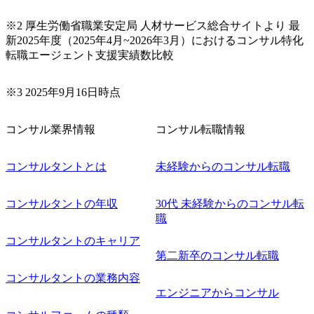
ト(役職問わず) 【案件内容(一例)】 ・IT戦略立案/IT中長期
ロードマップ策定 ・全社クラウド基盤グランドデザイン策
※2 厚生労働省職業安定局 人材サービス総合サイトより 最
定 ・全社デジタルトランスフォーメーション企画構想 ・業
新2025年度（2025年4月~2026年3月）におけるコンサル特化
務/組織/システムの現状分析/RPA選定/導入/実装 ・プライベ
転職エージェント支援実績数比較
ート/パブリッククラウド導入 ・AI活用による業務効率化/
業務再構築 ・IoTを活用したデジタルワークスタイル変革案
企画 ・Disruptive Technologyを活用した新規事業の立案/推
※3 2025年9月16日時点
進 など 【中途入社社員の入社の決め手(一例)】 ・創業
フェーズに参画し、コアメンバーとして会社を一緒に創り
コンサル業界情報
コンサル転職情報
上げていきたい ・サービスやソリューションに捉われず、
顧客が真に求めるサービスを提供したい ・様々な業種業界
でのプロジェクトに参画し、自身のスキルアップを図りた
コンサルタントとは
未経験からのコンサル転職
い ・エンジニア経験を活かして要件定義や提案、企画とい
った上流工程にチャレンジしたい ・コンサルのみならず新
コンサルタントの年収
30代 未経験からのコンサル転
規事業開発にも興味があり、ゆくゆくはチャレンジしてみ
職
たい オンライン(Teams)
コンサルタントのキャリア
第二新卒のコンサル転職
コンサルタントの業務内容
エンジニアからコンサル