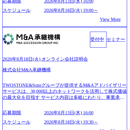
応募期限
2026年8月13日(木) 16:00
て未来を創造し、社会課題の解決に貢献することを目指し
_956x512.webp https://storage.googleapis.com/our-vision-producti
on.appspot.com/public/images/20250502152804_ba6aaa1a-9ffc-4f
ている Mission:私たちの技術/私たちの対話 Vision:夢を未来
スケジュール
2026年8月18日(火) 19:00～
2a-9b40-06fff8ee19af_961x517.webp https://storage.googleapis.co
につなぐベストパートナー Value:私たちの技術/私たちの対
View More
m/our-vision-production.appspot.com/public/images/202505021528
話 IoT社会の浸透、AIの加速等により半導体需要は世界中で
31_721b100c-62c9-4258-aa0e-97182898115f_960x510.webp シ
急伸長しており、それに伴い半導体製造装置の需要も伸長
ンプレクス社は、FinTech領域に強みを持つITコンサルティ
中 https://storage.googleapis.com/our-vision-production.appspot.co
ング会社で、NRI、NTTDATAと同じく世界のFinTech Ranki
受付中
セミナー
m/public/images/20260224131045_0fee4978-bb25-43a7-a367-542
ngsTop 100企業にも選出されている。ITコンサルティング、
6b95cd599_1200x543.webp https://storage.googleapis.com/our-visi
開発、運用保守と言った全工程を行う「一気通貫体制」が
on-production.appspot.com/public/images/20260224131052_2abe7
特長 ビジネスへの深い理解を持つコンサルタントが集うXs
cb8-329e-4a45-a8f5-73d9728b2cd7_1200x486.webp https://storag
2026年8月18日(火) オンライン会社説明会
e.googleapis.com/our-vision-production.appspot.com/public/image
pearと、最先端テクノロジーに深い知見を持つシンプレクス
s/20260224131100_d8b3379f-6e64-4566-aea4-924f21977d35_120
社またはグループ会社との協力体制を築いている Xspear社
株式会社M&A承継機構
0x460.webp https://storage.googleapis.com/our-vision-production.a
はあくまでもコンサルティングファームであり、システム
ppspot.com/public/images/20260224131116_05d25aab-49d6-4429-
開発を担当することはない https://storage.googleapis.com/our-vi
810e-138e27965ee8_1200x386.webp グローバル人財育成を目
TWOSTONE&Sonsグループが提供するM&Aアドバイザリー
sion-production.appspot.com/public/images/20240925204111_caa9
的とした「語学研修」、効果的なプレゼンのポイントを掴
サービスは、30,000以上のネットワークを活用して株式価値
4e4b-6aae-45a6-a0ce-b98154c816a2_1153x543.webp メンバー情
み実践に強くなるための「プレゼン研修」、自社キャリア
の最大化を目指す サービス内容は多岐にわたり、事業承継
報 (https://www.xspear.co.jp/member/)一部抜粋 - 伊勢山 昇吾氏:
アドバイザーによる自身のキャリア構築をめざす「キャリ
コンサルティングやM&Aアドバイザリー、財務アドバイザ
ベイカレントにてIT戦略立案から実装支援を軸に、様々な
ア開発研修」などがある 生産現場を含む全部門でフレック
リーなどが含まれており、幅広いニーズに対応 譲渡企業に
業界で新規事業戦略、成長戦略、PMI推進、業務改革等の幅
スタイム制度を実施しており、月単位の決められた労働時
応募期限
2026年8月13日(木) 16:00
対しては完全成功報酬制を採用し、M&A以外の選択肢も尊
広いプロジェクトに従事 - 鈴木健仁氏：新卒でベイカレン
間の範囲内で、出社・退社の時刻を社員の自己裁量に委
重する姿勢を持ち、将来の株価成長を取り込むスキームの
トに入社し最年少ディレクターを経てXspearに参画 - 梶田
スケジュール
2026年8月18日(火) 19:30～
ね、ワークライフバランスを図りながら効率的に働くこと
構築や事業承継支援も行う TWOSTONE&SonsグループはM
威人氏：BCG出身。金融業界における戦略策定、DX戦略立