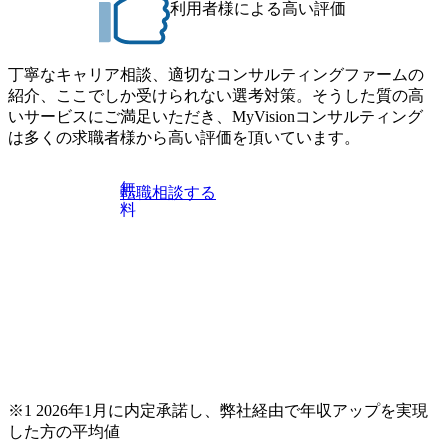
利用者様による高い評価
jp/consulting-firm/dirbato/interview01 MyViision企業インタビュ
ー② https://my-vision.co.jp/consulting-firm/dirbato/interview02 20
26年8月18日(火) 19:00開始～最長20:00終了 2026年8月13日
(木) 16:00 当日はDirbatoの現役トップコンサルタントが業界
丁寧なキャリア相談、適切なコンサルティングファームの
動向を踏まえ、コンサルティング市場の最新トレンドをお
紹介、ここでしか受けられない選考対策。そうした質の高
伝えいたします。コンサルティング業界への転職を迷われ
いサービスにご満足いただき、MyVisionコンサルティング
ている方や情報収集を行いたい方のご参加も歓迎です。更
は多くの求職者様から高い評価を頂いています。
に、当日は現場コンサルタントとの座談会も開催します。
上位職のコンサルタントだけでなく、メンバークラスのコ
無
転職相談する
ンサルタントも登壇しますので、当社へ気になることや転
料
職後のご不安な事はその場でご質問いただけますので、ぜ
ひお聞きください！ ※過去の質問例)会社の強みや中長期の
方向性、コンサルタントとSEの違い、他コンサルファーム
との違い、今後のキャリアパス など。 会社説明＋座談会(1
9:00～20:00) ・書類免除でのご対応もしておりますので担当
リクルーターまでご相談下さい。 ・ご希望の方は、会社説
明会兼現場座談会実施後、カジュアル面談もしくは1次選考
の対応もさせて頂きますので担当リクルーターまでご相談
下さい。なお、当日はコンテンツに変更があること、ご了
承ください。 【服装・持ち物】 ・特になし カジュアルな服
※1 2026年1月に内定承諾し、弊社経由で年収アップを実現
装でご参加ください。 【募集ポジション】 ITコンサルタン
した方の平均値