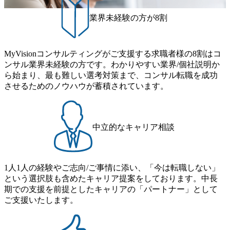
ムと同水準以上の報酬制度であり、ファーム経験者の場合
進にも積極的で、プロボノ支援等を行っている 部活動も活
は、転職時報酬アップが基本 強く「個人」の成⾧を重視す
発で、多くのクラブが立ち上がっており、さまざまな役
業界未経験の方が8割
るカルチャーであり、昇進に枠もなく、今ならReadyになれ
職・所属・組織を超えて社員間のネットワーク形成・交流
ば上がれる環境となっている 安定した経営環境の下、コン
の場となっている <u>教育・研修プログラムが非常に充実</
サルティングファームの立ち上げフェーズに関わることが
u>しており、自己成長の機会も多い DirTuneという社内限定
MyVisionコンサルティングがご支援する求職者様の8割はコ
できる 豊富な経験を持つコンサル経験者の場合は、自らチ
番組があり、新卒紹介、会社の七不思議紹介等、規模が大
ンサル業界未経験の方です。わかりやすい業界/個社説明か
ームを立ち上げることが可能 裁量をもった営業活動、デリ
きくなっていく中で社員同士のつながりを広げる取り組み
ら始まり、最も難しい選考対策まで、コンサル転職を成功
バリー活動ができる(スタートアップとの協業、新規ソリュ
もしている 今後の成長戦略として海外展開を見据えてい
させるためのノウハウが蓄積されています。
ーションの開発 など) シンプレクスの顧客基盤、エンジニ
る。足元のグローバル案件割合は10%程度だが、英語が得
アケイパビリティを活かた確度の高い事業立ち上げが経験
意でグローバル案件に興味がある方はアサインされるチャ
できる 2026年8月21日(金) 19:30〜21:30 (19:20開場) 2026年8
ンスも大きい。 代表インタビュー https://note.com/dirbato/n/n0
月12日(水) 16:00 ※参加状況によっては抽選とさせていただ
a040c36b128 Forbes JAPAN BrandVoice Studio 「使命はテクノ
中立的なキャリア相談
く可能性がございます。 このたび、ファーム経験者の方を
ロジーで企業の可能性を引き出すこと。日本に求められるI
対象にした懇親会形式の採用イベント「サロンイベント」
Tコンサルタントという伴走者」 https://forbesjapan.com/article
を開催いたします。 カジュアルな場で現場社員と直接交流
s/detail/67452 Forbes JAPAN BrandVoice Studio 「コンサル業
できる機会ですので、ぜひご参加ください。 当日はXspear
界におけるIT人材価値再興。Dirbatoの最前線パートナーが
1人1人の経験やご志向/ご事情に添い、「今は転職しない」
Consulting代表取締役の早田とMDやその他現場社員が複数
切り開くテクノロジーの変革」 https://forbesjapan.com/articles/
という選択肢も含めたキャリア提案をしております。中長
preview/68657?preview=TAI1oir8Coe5Df3zuZhtd24YfH72/Zzdm
名参加する予定です！ ●費用 : 無料 虎ノ門ヒルズ付近 ※詳
期での支援を前提としたキャリアの「パートナー」として
BTIEMOnWUWREjOFLO1IL1KPEi4dgCbb Forbes JAPAN Bra
細な場所については参加者の方へ個別でご連絡いたしま
ご支援いたします。
ndVoice Studio 「求めるのは、競争と連帯 。IT特化の急成長
す。 コンサルファームにてマネージャー以上の職務を担当
ファーム・Dirbatoの社員支援」 https://forbesjapan.com/articles/
している方
detail/69848 MyViision企業インタビュー① https://my-vision.co.