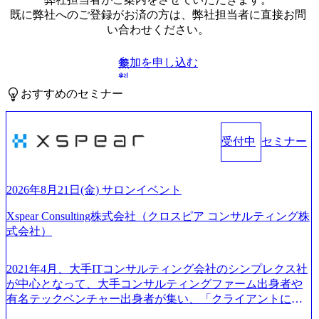
既に弊社へのご登録がお済の方は、弊社担当者に直接お問
い合わせください。
参加を申し込む
無
料
おすすめのセミナー
受付中
セミナー
2026年8月21日(金) サロンイベント
Xspear Consulting株式会社（クロスピア コンサルティング株
式会社）
2021年4月、大手ITコンサルティング会社のシンプレクス社
が中心となって、大手コンサルティングファーム出身者や
有名テックベンチャー出身者が集い、「クライアントにと
って真のデジタルトランスフォーメーションを創造した