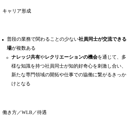
キャリア形成
普段の業務で関わることの少ない
社員同士が交流できる
場
が複数ある
ナレッジ共有
や
レクリエーションの機会
を通じて、多
様な知識を持つ社員同士が知的好奇心を刺激し合い、
新たな専門領域の開拓や仕事での協働に繋がるきっか
けとなる
働き方／WLB／待遇