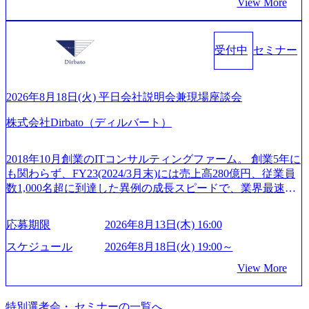
ができる 【休日】 土日祝休みの完全週休2日制 2025年度の
View More
&A業界のリーディングカンパニーであり、領域にこだわら
案、人事組織テーマに強みを持ち、メディア・エンタメ業
年間休日は125日（GW8日、夏季9日、年末年始9日） 有給
ず幅広い案件に携わりながら自己成長とキャリアの挑戦が
界においてはDX戦略立案、NFT等の新規事業立案を得意と
休暇は年間24日（4月1日入社の場合）で、入社日に付与さ
可能 M&Aセンター出身者3名がメインメンバーであり、経
する。 - 藏満 一馬氏：アクセンチュア出身。金融業界を中
れます。 年次有給休暇の残日数は、翌年度に繰り越すこと
受付中
セミナー
験豊富なアドバイザーと共に働くことで、M&Aや財務アド
心に、DX戦略策定、新規事業立案、組織変革、規制対応等
ができます。 慶弔休暇は、事由により取得可能日数は異な
バイザリーなどの専門知識を獲得し、キャリアを発展させ
の幅広いプロジェクトを主導する。 - 天野 善仁氏：19卒Pw
りますが、3～7日の連続休暇を取得できます。 リフレッシ
る機会が提供される 主担当成約で10件以上ある人は課長職
C出身。Xspear最年少シニアマネージャー 社員インタビュー
ュ休暇は、規程で定める勤続年数ごとに、連続5日のリフレ
となり、平均3000万～4000万の年収となる 内訳としては個
ページ (https://www.xspear.co.jp/career/interviews/) 戦略だけの
2026年8月18日(火) 平日会社説明会兼現場座談会
ッシュ休暇を取得できます。 【育児や子の看護、介護など
人インセンティブ＋チームインセンティブ 課長は部下を育
コンサルは終わり──コンサル業界の風雲児に聞く。“これ
の制度】 育児休暇： 対象：小学校1年修了時の3月31日まで
株式会社Dirbato（ディルバート）
成活躍させるためのナレッジシェアおよび丁寧なOJTを欠か
から”のコンサルの在り方 (https://www.businessinsider.jp/articl
の子を育てるすべての従業員※期間：通算3年間 短時間勤
さずにチームとして動く組織風土がある 2026年8月18日(火)
e/20250205-simplex-xspear/) Xspear Consultingがえるぼし認定
務： 対象：小学校卒業までの子を育てるすべての従業員 1
19:30～ 所要時間 : 約1時間 2026年8月13日(木) 16:00 ＼応募
を取得 (https://www.agara.co.jp/article/382811) シンプレクスと
2018年10月創業のITコンサルティングファーム。 創業5年に
日2時間15分まで、始業・終業時刻の繰り上げ・繰り下げが
意思不問・業界未経験歓迎！／ M&A承継機構のビジョンや
Xspear Consultingが、東京都港区の行政手続き100%デジタル
も関わらず、FY23(2024/3月末)には売上高280億円、従業員
可能 子の看護休暇： 子1人につき5日まで取得でき、1時間
業務内容、実際の働き方について詳しくお伝えするオンラ
化を支援 (https://www.afpbb.com/articles/-/3520247) 【未経験
数1,000名超に到達した異例の成長スピードで、業界最速と
単位で取得することも可能 家族看護休暇： 5日まで取得で
イン説明会を開催いたします。 M&A業界に興味があり、ま
者】 ・年収UPでのオファー ・ワンプールで様々なインダ
なる10期1,000億円に対して、現状では計画値を上回る事業
き、1時間単位で取得することも可能 【独身寮、住宅手当制
ずはどんな仕事か知りたい 転職を考えたばかりで、幅広く
ストリーやソリューションを裁量をもって経験できる ・上
成⻑を遂げている。 現在コンサルティングファームでは外
度など】 独身寮：富山事業所の近くに、白風寮と青風寮の2
応募期限
2026年8月13日(木) 16:00
業界の情報を集めたい 働くイメージを具体的に知りたい M
流工程、先端技術を学べる環境 【コンサルファーム経験
資も含めて売上高TOP10にランクインしている。 主力事業
つの寮があり、以下の入居基準を満たす方が入居可能で
&A業界にご興味がある方、転職を少しでもお考えの方はも
者】 ・専門領域に軸足を置きながら、他領域にもチャレン
はITコンサルティング。幅広い業界の大企業を中心に、IT
スケジュール
2026年8月18日(火) 19:00～
す。 ＜入居基準＞ ・満33歳までの独身者 ・自宅から勤務地
ちろん、情報収集をしたい方でも歓迎です。お気軽にご参
ジできる環境 ・タイトルアップでのオファー ・現職ファー
戦略策定等の上流工程から実装・運用定着まで一気通貫で
までの通勤総時間が2時間を超えること 住宅手当： 本社の
View More
加ください。 当日は、質疑応答のお時間もご用意しており
ムより高いオファー年収 ・実力主義でプロモーションでき
支援している。 他方、インキュベーション事業を手掛けて
近くには独身寮や社宅等が無いため、条件を満たす方には
ます。 是非、説明会にてお話できることを楽しみにしてお
る（ダブルスキップもあり） ・週に1度のアサインｍｔｇで
いるのも同社の特徴であり、 自社で新規事業開発も手掛け
住宅手当を支給します。 また、独身寮は男性のみの入居と
ります。 説明会後にアンケート回答をお願いいたします。
こまめに社員のキャリアについて検討してもらえる。結
つつ、複数社への出資～ハンズオン支援も行っている。 (参
特別選考会・ セミナーの一覧へ
なるため、入居基準を満たす女性には住宅手当を支給しま