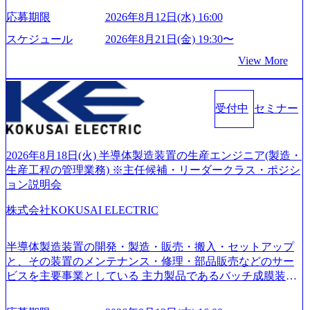
い」という想いの下で立ち上げた新鋭ファーム テクノロジ
応募期限
2026年8月12日(水) 16:00
ーがビジネスの成功に大きな影響力を持つDX時代におい
て、20年以上にわたってFintech業界を中心に最先端テクノ
スケジュール
2026年8月21日(金) 19:30〜
ロジーを提供してきたシンプレクスのノウハウを活かしつ
View More
つ、あらゆる業種・業界のクライアントの企業価値の最大
化を支援するために、戦略策定、組織改革、人材育成、業
務改善、実行支援などのコンサルティングサービスを一気
受付中
セミナー
通貫で提供するのが特徴（いわゆる総合コンサルティング
ファーム） 社名の由来は”DXエリアにSpir（槍）を指して
切り開く””simplexないでは金融以外の領域にX（クロス）し
ていく”という位置づけ 一昔前は金融が強い企業として認知
2026年8月18日(火) 半導体製造装置の生産エンジニア(製造・
されていたが、現在金融の売上割合は全体の3割。現在はTo
生産工程の管理業務) ※主任候補・リーダークラス・ポジシ
C事業を始め、パブリック、製造業、通信、エンタメ、教
ョン説明会
育、保健など幅広く強みのあるファーム。 ワンプール制で
株式会社KOKUSAI ELECTRIC
はあるが、社員の興味のある分野やスキルを活用したいな
どの希望は考慮してのアサイン。 そのため、専門性を身に
着けたい方でも幅広に経験を積みたい方でも、キャリア形
半導体製造装置の開発・製造・販売・搬入・セットアップ
成が柔軟に可能な環境である。 https://storage.googleapis.com/
と、その装置のメンテナンス・修理・部品販売などのサー
our-vision-production.appspot.com/public/images/20240925204135
ビスを主要事業としている 主力製品であるバッチ成膜装置
_93b1bff3-f71c-4bc9-8bd9-72a8a4826007_1200x554.webp https://
は、世界中の半導体デバイスメーカーから高く評価され、
storage.googleapis.com/our-vision-production.appspot.com/public/i
世界トップクラスのシェアを有している 技術と対話を通じ
mages/20250502152751_46c65543-87ef-4e86-a85a-8649e1c532f9