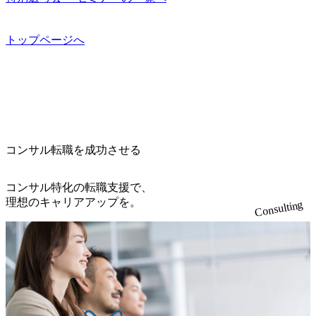
オンライン(Google meets)
果、なりたいキャリアを反映できるｐｊにアサインしても
考) https://www.dirbato.co.jp/service/incubation.html (https://www.
す。 住宅手当は、一般賃貸物件を従業員が契約し、規程で
らえる ・シンプレクスというテクノロジーに強い部隊がい
dirbato.co.jp/service/incubation.html) 大手総合系コンサルティ
定める金額を会社が支払います。 その他： 採用時や転勤等
るため、エンジニアの視点からも協業しクライアントへ価
ングファームや、Slerなどから優秀層が多数ジョイン。 http
トップページへ
による引っ越し費用は、会社が負担します。 2026年8月18日
値提供できる ・デリバリー中心の案件もあればセールス中
s://storage.googleapis.com/our-vision-production.appspot.com/publi
(火) 19:00～20:00 2026年8月13日(木) 16:00 応募をご検討され
心の案件もあり、個々の裁量や得意領域に合わせた売り上
c/images/20240925205344_42693807-c7d5-418f-965b-3a03a5dd5
ている方を対象に、会社説明会を実施予定です。 ● 求人名
げの立て方を選べる ここ1年で社員数60名⇒100名超、売上
723_1200x559.webp 楽天グループ、SMBCグループ、NTT、
・【富山】半導体製造装置の生産エンジニア(製造・生産工
今期18億円⇒来期30億円（いずれも約170％アップ）と急成
良品計画、ファーストリテイリング等大手企業が中心顧客
程の管理業務) ※主任候補・リーダークラス ・【砺波】半
長中のファームである また、成長中ファームのため優秀な
直近では大阪万博のプロジェクトをAC、PwCとのコンペに
導体製造装置の生産エンジニア(製造・生産工程の管理業務)
上司の近くで働けるチャンスも多い(ボストン・コンサルテ
勝ち受注。 業務システム、ToC向けアプリ、セキュリティ
※主任候補・リーダークラス オンライン (Microsoft Teams)
ィング・グループ出身者等 (https://www.xspear.co.jp/member/ta
等万博に関するあらゆるIT関連業務をコンサルティングし
※顔出しは不要です。ご質問頂く際のみ、顔出ししていた
コンサル転職を成功させる
keto_kajita/)） 多様なメンバー、多様なプロジェクトによる
ている。 <u>ワンプール制</u>を取っており、業界の枠に縛
だければと存じます。
自己成長機会が多く、新たなチャレンジが可能 100名規模に
られず様々な案件にチャレンジ可能 専属の営業部隊がお
も関わらず、外資系戦略コンサルティングファームや総合
り、<u>営業活動に工数を割かれることなくデリバリーに注
コンサル特化の転職支援で、
系コンサルティングファームをはじめ、メーカー、ITベン
力可能</u> 従業員満足度を非常に重視しており、意にそぐ
理想のキャリアアップを。
Consulting
チャー、外資系金融機関など多彩な出自で構成されてお
わないプロジェクトにアサインされてしまった場合、半強
り、常に刺激を受けながらプロジェクトワークが可能 総合
制的に別のプロジェクトに異動することが可能。その結
コンサルティングファームの名の通り、全方位のクライア
果、<u>退職率も10%程度</u>(他社平均は2～30%程度) 残業
ントに対して様々なプロジェクトが存在しており、手を上
時間は<u>平均30時間程度。</u>バリューが出ていないから
げれば常に新しいテーマのチャレンジ機会を提供している
残業代をつけさせないといったことはしない DE&Iにおいて
（ワンプール制） そのため、全体の離職率10％以下、未経
は女性活用や外国人/高齢者/障碍者などさまざまなバックグ
験3年未満の離職率は0％と驚異の定着率を誇る 大手ファー
ラウンドを持つメンバーの働く環境を整えている SDGsの推