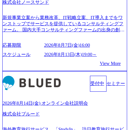
株式会社ノースサンド
新規事業立案から業務改革、IT戦略立案、IT導入までをワ
ンストップでサービスを提供しているコンサルティングフ
ァーム。 国内大手コンサルティングファームの出身の創業
メンバーが、「クライアントの求めていることに対して、
もっと自由に誠実に提案できる会社をつくりたい」「胸を
応募期限
2026年8月7日(金)16:00
張って会社が好きだと言えるような家族的な組織をつくり
たい」という想いで会社を設立 PwC・アクセンチュアとい
スケジュール
2026年8月13日(木)19:00～
った大手コンサルティングファームをはじめ、SIerや事業会
View More
社出身者など、様々な経歴の社員が活躍しており、働きや
すく魅力的な環境が整っているため、定着率が高いことか
ら「働きがいのある会社」に4年連続ベストカンパニーに選
受付中
セミナー
出されている。 残業時間は平均30時間程度 事業/IT戦略立案
や各種プロジェクトマネジメント、最先端テクノロジーの
導入支援までワンストップでサービスを提供する。「世界
をデザインする」というビジョンを掲げ、クライアント目
2026年8月14日(金) オンライン会社説明会
線のきめ細やかな気配りで、クライアントが本当に求めて
株式会社ブルード
いることは何かを追究し、本当に価値のある成果を提供し
ている。 2015年創業ながら、従業員数が1年で300人強増加
の736名（2024年1月）に到達。上場を目指し、さらに採用
海外教育旅行サービス 「StudyIn」、訪日教育旅行サービ