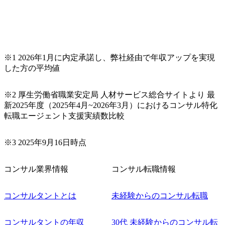
験3年未満の離職率は0％と驚異の定着率を誇る 大手ファー
ムと同水準以上の報酬制度であり、ファーム経験者の場合
は、転職時報酬アップが基本 強く「個人」の成⾧を重視す
るカルチャーであり、昇進に枠もなく、今ならReadyになれ
ば上がれる環境となっている 安定した経営環境の下、コン
サルティングファームの立ち上げフェーズに関わることが
※1 2026年1月に内定承諾し、弊社経由で年収アップを実現
できる 豊富な経験を持つコンサル経験者の場合は、自らチ
した方の平均値
ームを立ち上げることが可能 裁量をもった営業活動、デリ
バリー活動ができる(スタートアップとの協業、新規ソリュ
※2 厚生労働省職業安定局 人材サービス総合サイトより 最
ーションの開発 など) シンプレクスの顧客基盤、エンジニ
新2025年度（2025年4月~2026年3月）におけるコンサル特化
アケイパビリティを活かた確度の高い事業立ち上げが経験
転職エージェント支援実績数比較
できる 2026年8月21日(金) 19:30〜21:30 (19:20開場) 2026年8
月12日(水) 16:00 ※参加状況によっては抽選とさせていただ
く可能性がございます。 このたび、ファーム経験者の方を
※3 2025年9月16日時点
対象にした懇親会形式の採用イベント「サロンイベント」
を開催いたします。 カジュアルな場で現場社員と直接交流
コンサル業界情報
コンサル転職情報
できる機会ですので、ぜひご参加ください。 当日はXspear
Consulting代表取締役の早田とMDやその他現場社員が複数
名参加する予定です！ ●費用 : 無料 虎ノ門ヒルズ付近 ※詳
コンサルタントとは
未経験からのコンサル転職
細な場所については参加者の方へ個別でご連絡いたしま
す。 コンサルファームにてマネージャー以上の職務を担当
コンサルタントの年収
30代 未経験からのコンサル転
している方