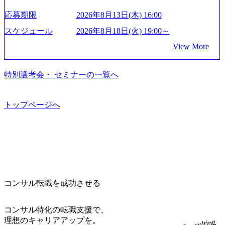
storage.googleapis.com/our-vision-production.appspot.com/public/i
世界トップクラスのシェアを有している 技術と対話を通じ
mages/20250502152751_46c65543-87ef-4e86-a85a-8649e1c532f9
応募期限
2026年8月13日(木) 16:00
て未来を創造し、社会課題の解決に貢献することを目指し
_956x512.webp https://storage.googleapis.com/our-vision-producti
on.appspot.com/public/images/20250502152804_ba6aaa1a-9ffc-4f
ている Mission:私たちの技術/私たちの対話 Vision:夢を未来
スケジュール
2026年8月18日(火) 19:00～
2a-9b40-06fff8ee19af_961x517.webp https://storage.googleapis.co
につなぐベストパートナー Value:私たちの技術/私たちの対
View More
m/our-vision-production.appspot.com/public/images/202505021528
話 IoT社会の浸透、AIの加速等により半導体需要は世界中で
31_721b100c-62c9-4258-aa0e-97182898115f_960x510.webp シ
急伸長しており、それに伴い半導体製造装置の需要も伸長
ンプレクス社は、FinTech領域に強みを持つITコンサルティ
中 https://storage.googleapis.com/our-vision-production.appspot.co
特別選考会・ セミナーの一覧へ
ング会社で、NRI、NTTDATAと同じく世界のFinTech Ranki
m/public/images/20260224131045_0fee4978-bb25-43a7-a367-542
ngsTop 100企業にも選出されている。ITコンサルティング、
6b95cd599_1200x543.webp https://storage.googleapis.com/our-visi
開発、運用保守と言った全工程を行う「一気通貫体制」が
on-production.appspot.com/public/images/20260224131052_2abe7
トップページへ
特長 ビジネスへの深い理解を持つコンサルタントが集うXs
cb8-329e-4a45-a8f5-73d9728b2cd7_1200x486.webp https://storag
e.googleapis.com/our-vision-production.appspot.com/public/image
pearと、最先端テクノロジーに深い知見を持つシンプレクス
s/20260224131100_d8b3379f-6e64-4566-aea4-924f21977d35_120
社またはグループ会社との協力体制を築いている Xspear社
0x460.webp https://storage.googleapis.com/our-vision-production.a
はあくまでもコンサルティングファームであり、システム
ppspot.com/public/images/20260224131116_05d25aab-49d6-4429-
開発を担当することはない https://storage.googleapis.com/our-vi
810e-138e27965ee8_1200x386.webp グローバル人財育成を目
sion-production.appspot.com/public/images/20240925204111_caa9
的とした「語学研修」、効果的なプレゼンのポイントを掴
4e4b-6aae-45a6-a0ce-b98154c816a2_1153x543.webp メンバー情
み実践に強くなるための「プレゼン研修」、自社キャリア
報 (https://www.xspear.co.jp/member/)一部抜粋 - 伊勢山 昇吾氏:
コンサル転職を成功させる
アドバイザーによる自身のキャリア構築をめざす「キャリ
ベイカレントにてIT戦略立案から実装支援を軸に、様々な
ア開発研修」などがある 生産現場を含む全部門でフレック
業界で新規事業戦略、成長戦略、PMI推進、業務改革等の幅
スタイム制度を実施しており、月単位の決められた労働時
コンサル特化の転職支援で、
広いプロジェクトに従事 - 鈴木健仁氏：新卒でベイカレン
間の範囲内で、出社・退社の時刻を社員の自己裁量に委
理想のキャリアアップを。
Consulting
トに入社し最年少ディレクターを経てXspearに参画 - 梶田