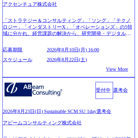
ジーズ、モチベーション管理システム「NALYSYS」リリー
アクセンチュア株式会社
ス (https://prtimes.jp/main/html/rd/p/000000622.000010591.html) Y
ouTube（【公式】レバレジーズCh） (https://www.youtube.co
「ストラテジー＆コンサルティング」「ソング」「テクノ
m/@leveragesCh) レバレジーズで活躍するメンバー紹介！〜
ロジー」「インダストリーX」「オペレーションズ」の5領
管理職種編 〜 (https://www.youtube.com/watch?v=RETwZKac2
域に分かれ、経営課題の解決から、研究開発・デジタル・
UI) レバレジーズで活躍するメンバー紹介！〜 営業職種編
マーケティング・ITシステムの導入など、コンサルティン
〜 (https://www.youtube.com/watch?v=XJ7Eam0onXA) 創業以
グ領域からその実行的側面であるITサービスの提供まで一
来黒字を維持し、急成長中でありながら安定した事業を展
応募期限
2026年8月10日(月) 16:00
貫して支援する総合系・IT系ファームである あらゆる産業
開し、高い安定性を持つ企業へと成長している 10年後に1兆
において非常に良質な顧客基盤を築いており、Fortune Globa
スケジュール
2026年8月22日(土)
円を目指す日本にもなかなかないメガベンチャー。創業か
l 500社の80％以上の企業をクライアントとして抱えている
ら黒字経営。年間130%成長 https://storage.googleapis.com/our-
View More
手掛けたプロジェクトは「ファーストリテイリングにおけ
vision-production.appspot.com/public/images/20251030164405_5c
るグローバル化」「資生堂グループのDX化支援」「ヴィヴ
527843-d227-4df8-b86c-5587f843fdf6_1200x471.webp https://stor
age.googleapis.com/our-vision-production.appspot.com/public/imag
ィアン・ウエストウッドの製品開発」など多岐にわたる コ
es/20251030164946_dc0888f6-0539-4887-84d7-34c8d8544226_1
受付中
選考会
ンサルティング活動のみならず、2021年にはKDDIと合弁会
200x666.webp 年間100億円規模の投資の元、10以上もの新規
社「ARISE analytics」を設立し、人工知能とデータアナリテ
事業を立ち上げているため様々な業界を経験することが可
ィクス技術で新たなイノベーションを創出する活動や、デ
能 社内転職が活発であり、多様なスキルを1社で身に着ける
ジタル人材育成の支援も盛んに行う 採用資料 (https://www.ac
2026年8月23日(日) Sustainable SCM SU 1day選考会
ことが可能 事業開発・運用を内包かする「オールインハウ
centure.com/content/dam/accenture/final/accenture-com/document-
ス」型の組織体。社内スカウトや社内公募制度を用いて主
アビームコンサルティング株式会社
2/Accenture-Recruiting-Brochure.pdf#zoom=50) 女性の活躍につ
体的かつ柔軟なキャリア形成が可能。 https://storage.googleap
いて (https://www.accenture.com/content/dam/accenture/final/caree
is.com/our-vision-production.appspot.com/public/images/20251030
rs/corporate/document/women-brochure.pdf#zoom=50) 社員発信