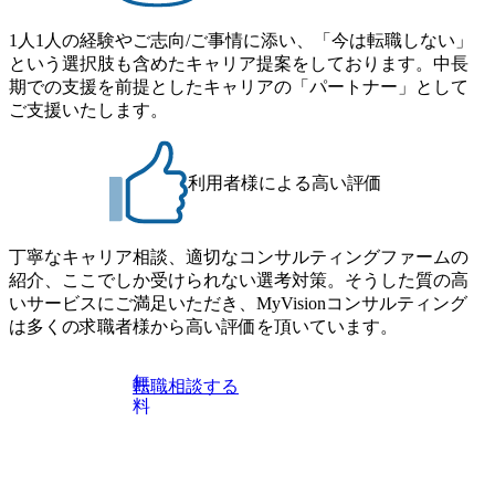
ム : 8月29日(土)10:00～13:30 @ベイン東京オフィス(六本木)
SCM構想・PLM/MES改革)【SSC SU】 ・コンサルタント(物
・プログラム期間中はコンサルタントとの食事会、プロジ
1人1人の経験やご志向/ご事情に添い、「今は転職しない」
流改革/需給プロセス改革)【SSC SU】 ・SCM/ECMデータ・
ェクトのご紹介、ケースワークショップなどを実施します
という選択肢も含めたキャリア提案をしております。中長
プロセス分析・AI活用_Sustainable SCM Strategy Unit(Strategy
・10月17日(土)開催の選考会にて採用面接を実施する予定で
期での支援を前提としたキャリアの「パートナー」として
Consultant職)≪東京・大阪≫ ・コンサルタント(SCS SUオー
す ※ご都合が合わない方は別途調整いたします 初回プロ
ご支援いたします。
プンポジション)【SCS SU】 ※当日は全体での会社説明な
グラム : ベイン東京オフィス(六本木) ※イベントによりオン
どはなく、個別選考のみの実施を予定しています ※1名あた
ラインまたはオフラインの実施 ※東京オフィスのみのご応
りの拘束時間は1時間～最大2時間半程度を想定しています
募となります。他オフィス希望を含めたご応募はお受けい
※1次面接と最終面接の間をなるべく空けないよう調整して
利用者様による高い評価
たしかねますのでご了承ください ● フルタイムでの職務経
おりますが、調整が叶わないケースもございます オンライ
歴を2年以上お持ちの方で、東京オフィスのコンサルタント
ン 書類選考通過者
ポジションに応募意思がある方 ● 英語・日本語ともにビジ
丁寧なキャリア相談、適切なコンサルティングファームの
ネスレベルの方 ※日本語が母国語でない方は日本語能力
紹介、ここでしか受けられない選考対策。そうした質の高
試験N1またはそれ相当の上級レベルの日本語力(会話・読解
いサービスにご満足いただき、MyVisionコンサルティング
力)
は多くの求職者様から高い評価を頂いています。
無
転職相談する
料