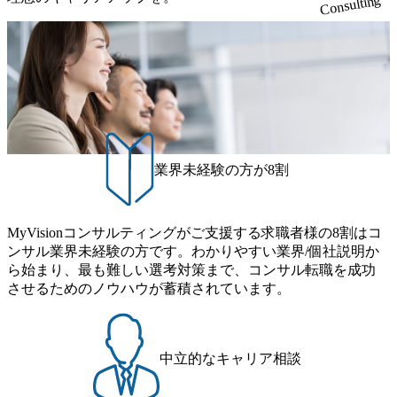
Consulting
に感じ、他Big4ではなくアビームを選ぶ方も多数 アビーム
案がサービスに直接反映されやすく、高い貢献度を実感で
(土) の対面Kick-offイベントを皮切りに1か月程度のプログラ
といえばSAPをはじめとしたシステム、とイメージされる
きます。 ● 勤務地 東京都渋谷区渋谷3丁目6-7 渋谷金王タワ
ム ※初回プログラム : 8月29日(土)10:00～13:30 2026年8月12
こともあるが実態としては経営戦略策定や新規事業立案な
ー 事業所内禁煙(入居する施設に喫煙専用室あり) ・就業規
日(水) 16:00 Bain & Company Tokyoでは、「Tokyo Be Bold Pr
どのトップラインを上げるための戦略案件も多く存在 特に
則により就業時間内の喫煙を全面的に禁止 ・禁煙サポート
ogram (女性候補者向け選考支援プログラム)」を実施いたし
スポーツ&エンターテイメント領域ではBig4に先んじて注力
制度あり オンライン ● 必須要件 以下いずれかのご経験をお
ます。クライアントに斬新なソリューションを提供し、複
し、業界内で大きな存在感を誇る 社員の多様化する生活ス
持ちの方 ・システム・ソフトウェア開発経験3年以上 ・要
雑な経営課題を解決するために、チームのダイバーシティ
タイルやライフイベントに対応した働きやすい職場環境を
件定義～基本設計など上流経験2年以上 ・PMO経験2年以上
は欠かせません。是非、ユニークな視点と高い志を持つ女
実現するため、さまざまなサポート制度を導入している 多
● 歓迎要件 ・要件定義から詳細設計までのいずれかの上流
性の皆様に多数ご参画頂きたいと考え、プログラムを開催
文化理解や女性の活躍推進などの取り組み、また、フレッ
工程の経験 ・サブリーダー以上のマネジメント経験 ・お客
致します。 「未経験では難しいのではないか」、「実際女
業界未経験の方が8割
クス制度やフリーロケーション制度、フルリモート制度な
様との折衝経験、交渉経験 ・組織課題に対して主体的に業
性はどのように活躍をしているのか」、「ケース面接の経
どの多様な働き方をサポートする制度が整備されている 202
務改善に取り組まれたご経験 ・アジャイル/スクラムへの興
験がなく対策の仕方が知りたい」などのお声をたくさんい
6年8月23日(日) 9:00～18:00終了 2026年8月12日(水) 16:00 202
味関心 ● 求める人物像 ・リーダーシップが取れる方/一人称
ただいているため、今回のプログラムでは現役の面接官と
6年8月23日(日)にSustainable SCM SU 1day選考会を開催いた
MyVisionコンサルティングがご支援する求職者様の8割はコ
で主体的に動ける方 ・年齢にこだわらず、アドバイスを素
食事などのカジュアルな交流、実際のプロジェクトのケー
します。 当SUは「GlobalでのSCM構築」や「物流・調達コ
ンサル業界未経験の方です。わかりやすい業界/個社説明か
直に受け取れる方 ・推進力のある方
ススタディ、1対1の模擬面接等、複数のセッションを約1か
ストの構造改革」といった伝統的なテーマに留まらずクラ
ら始まり、最も難しい選考対策まで、コンサル転職を成功
月の期間に渡り行い、選考にご参加いただきます。コンサ
イアントがこれから取組むべき「グリーントランスフォー
させるためのノウハウが蓄積されています。
ルタント未経験の方でも、戦略コンサルタントの具体的な
メーション」、「サーキュラーエコノミー(循環経済)」とい
仕事内容からお話をさせていただきますので、戦略コンサ
った社会課題やテーマに対して、グローバル知見と最新の
ルティングにご興味をお持ちの方は、この機会にぜひご応
事例などを基に企業の構造改革と社会価値の創造の取り組
募ください。 ● 応募後のフロー ・書類選考後、対象者の方
みを行うプロフェッショナルチームです。 今回1day選考対
中立的なキャリア相談
にはWebテストを8月20日までに受験いただきます ・8月21
象となるポジションは下記となります。 ・コンサルタント
日までにプログラム参加者をご案内します ・初回プログラ
(調達改革・設備O&M)【SCS SU】 ・コンサルタント(ECM/