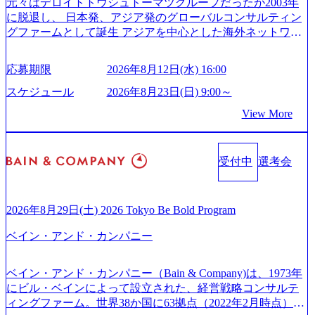
元々はデロイトトウシュトーマツグループだったが2003年
165942_70f09968-1b27-43e6-b849-1cd107c4f488_1200x698.web
のキャリアブログ (https://www.accenture.com/jp-ja/blogs/japan-
に脱退し、 日本発、アジア発のグローバルコンサルティン
p ## 働き方／WLB／待遇 内装8億円超のかっこいいオフィ
careers-blog) 江川社長が語る「105点経営」 (https://business.ni
グファームとして誕生 アジアを中心とした海外ネットワー
スがあり、 働き甲斐のあるランキング、新卒注目ランキン
kkei.com/atcl/gen/19/00604/021600008/) 規模拡大で成功する理
クを通じ、各国や地域に即したグローバル・サービスを提
グ受賞歴多数 あえての未上場であり株主からの圧力がない
由【コンサル業界俯瞰マップ】 (https://diamond.jp/articles/-/34
供している日系最大級の総合コンサルティングファーム
ため事業創造の自由度が高く、赤字事業でも投資して長期
6218) 大手広告代理店出身者などマーケティングのトップ人
応募期限
2026年8月12日(水) 16:00
『Build Beyond As One ®.』をブランドメッセージに掲げ、
的な成長を若手に任せられる環境 対面でのコミュニケーシ
材が集結するワケ (https://markezine.jp/article/detail/45446) エン
企業や組織の変革を通じて社会や産業の課題を解決し、未
ョンメリットを重視するため出社勤務。1日の労働時間平均
スケジュール
2026年8月23日(日) 9:00～
ジニアからコンサルタントへ。会社に入って、何が変わっ
来のありたい姿を実現するとともに、クライアント変革の
9.2時間、有休消化率81%(2024年度の年間データ、エンジニ
た？ (https://www.businessinsider.jp/post-288838) プラダ：ラグ
View More
確実な実現と社会的価値及び経済的価値の追求にも貢献 NE
ア組織） 2026年8月22日(土) 10:00～最長16:00 2026年8月10
ジュアリー製品のパーソナライゼーション (https://www.acce
Cとの戦略的資本提携も実現して、現在はNECのグループ会
日(月) 16:00 ※応募者が定員を上回る場合は、厳正なる審査
nture.com/jp-ja/case-studies/song/prada-luxury-product-customizati
社であり、戦略、業務改革、IT、組織・人事、アウトソー
の上参加者を決定させていただきます。ご了承ください。
on) 大正製薬：ITカーブアウト支援 (https://www.accenture.co
受付中
選考会
シングなどの専門知識と、豊富な経験を持つ約6,000名を超
● 当日の流れ 受付 → 会社説明会 → 面接(会社説明会終了
m/jp-ja/case-studies/consulting/taisho-pharmaceutical)（ストラテ
えるプロフェッショナルを有する 金融、製造、流通、エネ
後、随時ご案内) ※全てリモートにて実施します。 ※参加
ジー & コンサルティング） ソフトバンク：初のオンライン
ルギー、情報通信、公共事業など幅広い分野をクライアン
される方に個別に当日の面接案内をお送りいたします。 ※
開催「SoftBank World 2020」でマーケ＆営業のDX実現 (http
トとしている SAP領域においては日本市場No.1を誇り、全
通常の選考フローと異なり、事前に適性検査をご受検いた
2026年8月29日(土) 2026 Tokyo Be Bold Program
s://www.accenture.com/jp-ja/case-studies/communications-media/so
世界で6,400件以上、日本国内で企業最多の5,399件のSAP認
だきます。 ● 詳細 デジタルイノベーション事業部でのポジ
ftbank)（通信） 経済産業省：事業者の申請手続きを電子化
ベイン・アンド・カンパニー
定コンサルタント資格を取得している また、日本国内企業
ションサーチになります。 ご経験やスキル、そして適性や
する「保安ネット」を構築。省庁DXの先進事例を実現 (http
として最多の3,200件のSAP S/4HANA®認定コンサルタント
志向性に合わせて、以下のいずれかの役割でご活躍いただ
s://www.accenture.com/jp-ja/case-studies/public-service/meti-indust
資格も保有、さまざまな業界・業種でのプロジェクト実績
きます。 ※本求人はレバテック株式会社の雇用となりま
ry-safety-network)（公共サービス） カルビー：SAP HANAの
ベイン・アンド・カンパニー（Bain & Company)は、1973年
と蓄積されたノウハウを基に独自の方法論やテンプレート
す。 ※案件によっては客先に出向いての作業も発生しま
導入で基幹システムを刷新 (https://www.accenture.com/jp-ja/ca
にビル・ベインによって設立された、経営戦略コンサルテ
を開発し、それらを活用してお客様に最適なSAPコンサル
す。 ＜ITコンサルタント＞ Webアプリケーション、SaaS系
se-studies/consumer-goods-services/calbee)（消費財・サービ
ィングファーム。世界38か国に63拠点（2022年2月時点）、
ティングサービスを提供する https://storage.googleapis.com/our
の領域において、大手・ベンチャー・スタートアップ企業
ス） 世界49カ国に約73万人以上（2024年5月時点）の社員を