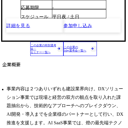
-
応募期限
スケジュール
平日夜 / 土日
詳細を見る
参加申し込み
この企業の特別選考
この企業の
会・
1day選考会一覧へ
セミナー一覧へ
企業概要
事業内容は２つありいずれも建設業界向け。DXソリュー
ション事業では現場と経営の双方の観点を取り入れた課
題抽出から、技術的なアプローチへのブレイクダウン、
AI開発・導入までを企業様のパートナーとして行い、DX
推進を支援します。AI SaaS事業では、燈の最先端テクノ