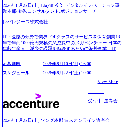
2026年8月22日(土) 1day選考会_デジタルイノベーション事
業本部/渋谷/コンサルタント/ポジションサーチ
レバレジーズ株式会社
IT・医療の分野で業界TOPクラスのサービスを保有創業18
年で年商1000億円規模の急成長中のメガベンチャー 日本の
年齢生産人口減少の課題を解決するための海外事業、IT事
業、医療・介護事業、若手キャリア、新規事業といった40
以上の事業を展開する オールインハウスの組織体制をとっ
応募期限
2026年8月10日(月) 16:00
ており社内で新しい事業開発などの人員調達できる 独立資
本経営をとっており、事業創造の自由度が高い https://storag
スケジュール
2026年8月22日(土) 10:00～
e.googleapis.com/our-vision-production.appspot.com/public/image
View More
s/20240925162633_7242d0de-3e54-4f03-b076-00318d5c0dff_120
0x644.webp レバレジーズ株式会社 会社説明資料 (https://spea
kerdeck.com/leverages/leverages-hui-she-shao-jie-zi-liao-zhong-tu-
cai-yong-xiang-ke) 「働く人」「事業・サービス」「カルチャ
受付中
選考会
ー」など、レバレジーズのリアルを取り上げています！ (htt
ps://melev.leverages.jp/) レバレジーズグローバル、大分県より
「外国人留学生等受入環境整備事業委託業務」を受託 (http
2026年8月22日(土) ソング本部 週末オンライン選考会
s://prtimes.jp/main/html/rd/p/000000612.000010591.html) レバレ