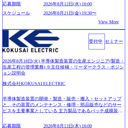
い」という想いの下で立ち上げた新鋭ファーム テクノロジ
応募期限
2026年8月12日(水) 16:00
ーがビジネスの成功に大きな影響力を持つDX時代におい
て、20年以上にわたってFintech業界を中心に最先端テクノ
スケジュール
2026年8月21日(金) 19:30〜
ロジーを提供してきたシンプレクスのノウハウを活かしつ
View More
つ、あらゆる業種・業界のクライアントの企業価値の最大
化を支援するために、戦略策定、組織改革、人材育成、業
務改善、実行支援などのコンサルティングサービスを一気
受付中
セミナー
通貫で提供するのが特徴（いわゆる総合コンサルティング
ファーム） 社名の由来は”DXエリアにSpir（槍）を指して
切り開く””simplexないでは金融以外の領域にX（クロス）し
ていく”という位置づけ 一昔前は金融が強い企業として認知
2026年8月18日(火) 半導体製造装置の生産エンジニア(製造・
されていたが、現在金融の売上割合は全体の3割。現在はTo
生産工程の管理業務) ※主任候補・リーダークラス・ポジシ
C事業を始め、パブリック、製造業、通信、エンタメ、教
ョン説明会
育、保健など幅広く強みのあるファーム。 ワンプール制で
株式会社KOKUSAI ELECTRIC
はあるが、社員の興味のある分野やスキルを活用したいな
どの希望は考慮してのアサイン。 そのため、専門性を身に
着けたい方でも幅広に経験を積みたい方でも、キャリア形
半導体製造装置の開発・製造・販売・搬入・セットアップ
成が柔軟に可能な環境である。 https://storage.googleapis.com/
と、その装置のメンテナンス・修理・部品販売などのサー
our-vision-production.appspot.com/public/images/20240925204135
ビスを主要事業としている 主力製品であるバッチ成膜装置
_93b1bff3-f71c-4bc9-8bd9-72a8a4826007_1200x554.webp https://
は、世界中の半導体デバイスメーカーから高く評価され、
storage.googleapis.com/our-vision-production.appspot.com/public/i
世界トップクラスのシェアを有している 技術と対話を通じ
mages/20250502152751_46c65543-87ef-4e86-a85a-8649e1c532f9
応募期限
2026年8月13日(木) 16:00