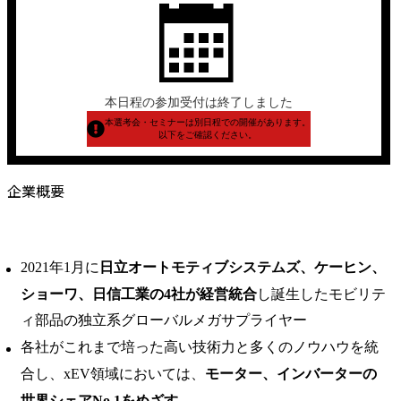
本日程の参加受付は終了しました
本選考会・セミナーは別日程での開催があります。
以下をご確認ください。
企業概要
2021年1月に
日立オートモティブシステムズ、ケーヒン、
ショーワ、日信工業の4社が経営統合
し誕生したモビリテ
ィ部品の独立系グローバルメガサプライヤー
各社がこれまで培った高い技術力と多くのノウハウを統
合し、xEV領域においては、
モーター、インバーターの
世界シェアNo.1をめざす