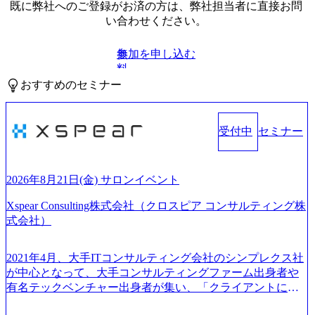
既に弊社へのご登録がお済の方は、弊社担当者に直接お問
い合わせください。
参加を申し込む
無
料
おすすめのセミナー
受付中
セミナー
2026年8月21日(金) サロンイベント
Xspear Consulting株式会社（クロスピア コンサルティング株
式会社）
2021年4月、大手ITコンサルティング会社のシンプレクス社
が中心となって、大手コンサルティングファーム出身者や
有名テックベンチャー出身者が集い、「クライアントにと
って真のデジタルトランスフォーメーションを創造した