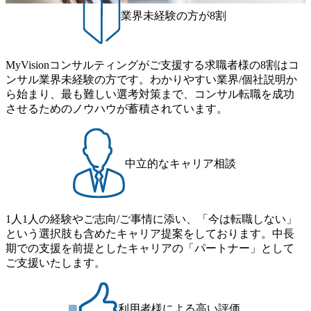
は、転職時報酬アップが基本 強く「個人」の成⾧を重視す
発で、多くのクラブが立ち上がっており、さまざまな役
業界未経験の方が8割
るカルチャーであり、昇進に枠もなく、今ならReadyになれ
職・所属・組織を超えて社員間のネットワーク形成・交流
ば上がれる環境となっている 安定した経営環境の下、コン
の場となっている <u>教育・研修プログラムが非常に充実</
サルティングファームの立ち上げフェーズに関わることが
u>しており、自己成長の機会も多い DirTuneという社内限定
MyVisionコンサルティングがご支援する求職者様の8割はコ
できる 豊富な経験を持つコンサル経験者の場合は、自らチ
番組があり、新卒紹介、会社の七不思議紹介等、規模が大
ンサル業界未経験の方です。わかりやすい業界/個社説明か
ームを立ち上げることが可能 裁量をもった営業活動、デリ
きくなっていく中で社員同士のつながりを広げる取り組み
ら始まり、最も難しい選考対策まで、コンサル転職を成功
バリー活動ができる(スタートアップとの協業、新規ソリュ
もしている 今後の成長戦略として海外展開を見据えてい
させるためのノウハウが蓄積されています。
ーションの開発 など) シンプレクスの顧客基盤、エンジニ
る。足元のグローバル案件割合は10%程度だが、英語が得
アケイパビリティを活かた確度の高い事業立ち上げが経験
意でグローバル案件に興味がある方はアサインされるチャ
できる 2026年8月21日(金) 19:30〜21:30 (19:20開場) 2026年8
ンスも大きい。 代表インタビュー https://note.com/dirbato/n/n0
月12日(水) 16:00 ※参加状況によっては抽選とさせていただ
a040c36b128 Forbes JAPAN BrandVoice Studio 「使命はテクノ
中立的なキャリア相談
く可能性がございます。 このたび、ファーム経験者の方を
ロジーで企業の可能性を引き出すこと。日本に求められるI
対象にした懇親会形式の採用イベント「サロンイベント」
Tコンサルタントという伴走者」 https://forbesjapan.com/article
を開催いたします。 カジュアルな場で現場社員と直接交流
s/detail/67452 Forbes JAPAN BrandVoice Studio 「コンサル業
できる機会ですので、ぜひご参加ください。 当日はXspear
界におけるIT人材価値再興。Dirbatoの最前線パートナーが
1人1人の経験やご志向/ご事情に添い、「今は転職しない」
Consulting代表取締役の早田とMDやその他現場社員が複数
切り開くテクノロジーの変革」 https://forbesjapan.com/articles/
という選択肢も含めたキャリア提案をしております。中長
preview/68657?preview=TAI1oir8Coe5Df3zuZhtd24YfH72/Zzdm
名参加する予定です！ ●費用 : 無料 虎ノ門ヒルズ付近 ※詳
期での支援を前提としたキャリアの「パートナー」として
BTIEMOnWUWREjOFLO1IL1KPEi4dgCbb Forbes JAPAN Bra
細な場所については参加者の方へ個別でご連絡いたしま
ご支援いたします。
ndVoice Studio 「求めるのは、競争と連帯 。IT特化の急成長
す。 コンサルファームにてマネージャー以上の職務を担当
ファーム・Dirbatoの社員支援」 https://forbesjapan.com/articles/
している方
detail/69848 MyViision企業インタビュー① https://my-vision.co.
利用者様による高い評価
jp/consulting-firm/dirbato/interview01 MyViision企業インタビュ