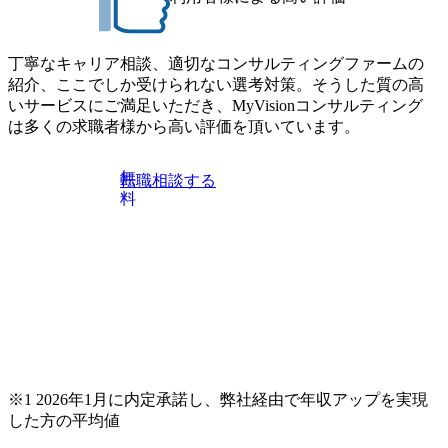
ー② https://my-vision.co.jp/consulting-firm/dirbato/interview02 20
26年8月18日(火) 19:00開始～最長20:00終了 2026年8月13日
(木) 16:00 当日はDirbatoの現役トップコンサルタントが業界
丁寧なキャリア相談、適切なコンサルティングファームの
動向を踏まえ、コンサルティング市場の最新トレンドをお
紹介、ここでしか受けられない選考対策。そうした質の高
伝えいたします。コンサルティング業界への転職を迷われ
いサービスにご満足いただき、MyVisionコンサルティング
ている方や情報収集を行いたい方のご参加も歓迎です。更
は多くの求職者様から高い評価を頂いています。
に、当日は現場コンサルタントとの座談会も開催します。
上位職のコンサルタントだけでなく、メンバークラスのコ
無
転職相談する
ンサルタントも登壇しますので、当社へ気になることや転
料
職後のご不安な事はその場でご質問いただけますので、ぜ
ひお聞きください！ ※過去の質問例)会社の強みや中長期の
方向性、コンサルタントとSEの違い、他コンサルファーム
との違い、今後のキャリアパス など。 会社説明＋座談会(1
9:00～20:00) ・書類免除でのご対応もしておりますので担当
リクルーターまでご相談下さい。 ・ご希望の方は、会社説
明会兼現場座談会実施後、カジュアル面談もしくは1次選考
の対応もさせて頂きますので担当リクルーターまでご相談
下さい。なお、当日はコンテンツに変更があること、ご了
承ください。 【服装・持ち物】 ・特になし カジュアルな服
※1 2026年1月に内定承諾し、弊社経由で年収アップを実現
装でご参加ください。 【募集ポジション】 ITコンサルタン
した方の平均値
ト(役職問わず) 【案件内容(一例)】 ・IT戦略立案/IT中長期