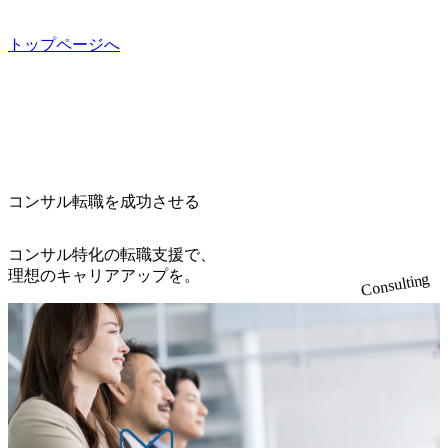
考) https://www.dirbato.co.jp/service/incubation.html (https://www.
す。 住宅手当は、一般賃貸物件を従業員が契約し、規程で
らえる ・シンプレクスというテクノロジーに強い部隊がい
dirbato.co.jp/service/incubation.html) 大手総合系コンサルティ
定める金額を会社が支払います。 その他： 採用時や転勤等
るため、エンジニアの視点からも協業しクライアントへ価
ングファームや、Slerなどから優秀層が多数ジョイン。 http
トップページへ
による引っ越し費用は、会社が負担します。 2026年8月18日
値提供できる ・デリバリー中心の案件もあればセールス中
s://storage.googleapis.com/our-vision-production.appspot.com/publi
(火) 19:00～20:00 2026年8月13日(木) 16:00 応募をご検討され
心の案件もあり、個々の裁量や得意領域に合わせた売り上
c/images/20240925205344_42693807-c7d5-418f-965b-3a03a5dd5
ている方を対象に、会社説明会を実施予定です。 ● 求人名
げの立て方を選べる ここ1年で社員数60名⇒100名超、売上
723_1200x559.webp 楽天グループ、SMBCグループ、NTT、
・【富山】半導体製造装置の生産エンジニア(製造・生産工
今期18億円⇒来期30億円（いずれも約170％アップ）と急成
良品計画、ファーストリテイリング等大手企業が中心顧客
程の管理業務) ※主任候補・リーダークラス ・【砺波】半
長中のファームである また、成長中ファームのため優秀な
直近では大阪万博のプロジェクトをAC、PwCとのコンペに
導体製造装置の生産エンジニア(製造・生産工程の管理業務)
上司の近くで働けるチャンスも多い(ボストン・コンサルテ
勝ち受注。 業務システム、ToC向けアプリ、セキュリティ
※主任候補・リーダークラス オンライン (Microsoft Teams)
ィング・グループ出身者等 (https://www.xspear.co.jp/member/ta
等万博に関するあらゆるIT関連業務をコンサルティングし
※顔出しは不要です。ご質問頂く際のみ、顔出ししていた
コンサル転職を成功させる
keto_kajita/)） 多様なメンバー、多様なプロジェクトによる
ている。 <u>ワンプール制</u>を取っており、業界の枠に縛
だければと存じます。
自己成長機会が多く、新たなチャレンジが可能 100名規模に
られず様々な案件にチャレンジ可能 専属の営業部隊がお
も関わらず、外資系戦略コンサルティングファームや総合
り、<u>営業活動に工数を割かれることなくデリバリーに注
コンサル特化の転職支援で、
系コンサルティングファームをはじめ、メーカー、ITベン
力可能</u> 従業員満足度を非常に重視しており、意にそぐ
理想のキャリアアップを。
Consulting
チャー、外資系金融機関など多彩な出自で構成されてお
わないプロジェクトにアサインされてしまった場合、半強
り、常に刺激を受けながらプロジェクトワークが可能 総合
制的に別のプロジェクトに異動することが可能。その結
コンサルティングファームの名の通り、全方位のクライア
果、<u>退職率も10%程度</u>(他社平均は2～30%程度) 残業
ントに対して様々なプロジェクトが存在しており、手を上
時間は<u>平均30時間程度。</u>バリューが出ていないから
げれば常に新しいテーマのチャレンジ機会を提供している
残業代をつけさせないといったことはしない DE&Iにおいて
（ワンプール制） そのため、全体の離職率10％以下、未経
は女性活用や外国人/高齢者/障碍者などさまざまなバックグ
験3年未満の離職率は0％と驚異の定着率を誇る 大手ファー
ラウンドを持つメンバーの働く環境を整えている SDGsの推
ムと同水準以上の報酬制度であり、ファーム経験者の場合
進にも積極的で、プロボノ支援等を行っている 部活動も活