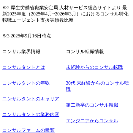
ロードマップ策定 ・全社クラウド基盤グランドデザイン策
※2 厚生労働省職業安定局 人材サービス総合サイトより 最
定 ・全社デジタルトランスフォーメーション企画構想 ・業
新2025年度（2025年4月~2026年3月）におけるコンサル特化
務/組織/システムの現状分析/RPA選定/導入/実装 ・プライベ
転職エージェント支援実績数比較
ート/パブリッククラウド導入 ・AI活用による業務効率化/
業務再構築 ・IoTを活用したデジタルワークスタイル変革案
企画 ・Disruptive Technologyを活用した新規事業の立案/推
※3 2025年9月16日時点
進 など 【中途入社社員の入社の決め手(一例)】 ・創業
フェーズに参画し、コアメンバーとして会社を一緒に創り
コンサル業界情報
コンサル転職情報
上げていきたい ・サービスやソリューションに捉われず、
顧客が真に求めるサービスを提供したい ・様々な業種業界
でのプロジェクトに参画し、自身のスキルアップを図りた
コンサルタントとは
未経験からのコンサル転職
い ・エンジニア経験を活かして要件定義や提案、企画とい
った上流工程にチャレンジしたい ・コンサルのみならず新
コンサルタントの年収
30代 未経験からのコンサル転
規事業開発にも興味があり、ゆくゆくはチャレンジしてみ
職
たい オンライン(Teams)
コンサルタントのキャリア
第二新卒のコンサル転職
コンサルタントの業務内容
エンジニアからコンサル
コンサルファームの種類