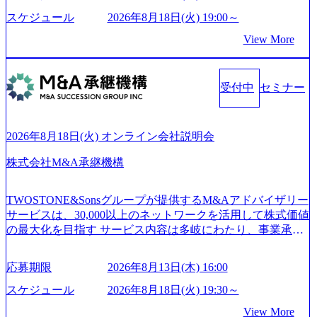
て未来を創造し、社会課題の解決に貢献することを目指し
_956x512.webp https://storage.googleapis.com/our-vision-producti
on.appspot.com/public/images/20250502152804_ba6aaa1a-9ffc-4f
ている Mission:私たちの技術/私たちの対話 Vision:夢を未来
スケジュール
2026年8月18日(火) 19:00～
2a-9b40-06fff8ee19af_961x517.webp https://storage.googleapis.co
につなぐベストパートナー Value:私たちの技術/私たちの対
View More
m/our-vision-production.appspot.com/public/images/202505021528
話 IoT社会の浸透、AIの加速等により半導体需要は世界中で
31_721b100c-62c9-4258-aa0e-97182898115f_960x510.webp シ
急伸長しており、それに伴い半導体製造装置の需要も伸長
ンプレクス社は、FinTech領域に強みを持つITコンサルティ
中 https://storage.googleapis.com/our-vision-production.appspot.co
ング会社で、NRI、NTTDATAと同じく世界のFinTech Ranki
受付中
セミナー
m/public/images/20260224131045_0fee4978-bb25-43a7-a367-542
ngsTop 100企業にも選出されている。ITコンサルティング、
6b95cd599_1200x543.webp https://storage.googleapis.com/our-visi
開発、運用保守と言った全工程を行う「一気通貫体制」が
on-production.appspot.com/public/images/20260224131052_2abe7
特長 ビジネスへの深い理解を持つコンサルタントが集うXs
cb8-329e-4a45-a8f5-73d9728b2cd7_1200x486.webp https://storag
2026年8月18日(火) オンライン会社説明会
e.googleapis.com/our-vision-production.appspot.com/public/image
pearと、最先端テクノロジーに深い知見を持つシンプレクス
s/20260224131100_d8b3379f-6e64-4566-aea4-924f21977d35_120
社またはグループ会社との協力体制を築いている Xspear社
株式会社M&A承継機構
0x460.webp https://storage.googleapis.com/our-vision-production.a
はあくまでもコンサルティングファームであり、システム
ppspot.com/public/images/20260224131116_05d25aab-49d6-4429-
開発を担当することはない https://storage.googleapis.com/our-vi
810e-138e27965ee8_1200x386.webp グローバル人財育成を目
TWOSTONE&Sonsグループが提供するM&Aアドバイザリー
sion-production.appspot.com/public/images/20240925204111_caa9
的とした「語学研修」、効果的なプレゼンのポイントを掴
サービスは、30,000以上のネットワークを活用して株式価値
4e4b-6aae-45a6-a0ce-b98154c816a2_1153x543.webp メンバー情
み実践に強くなるための「プレゼン研修」、自社キャリア
の最大化を目指す サービス内容は多岐にわたり、事業承継
報 (https://www.xspear.co.jp/member/)一部抜粋 - 伊勢山 昇吾氏:
アドバイザーによる自身のキャリア構築をめざす「キャリ
コンサルティングやM&Aアドバイザリー、財務アドバイザ
ベイカレントにてIT戦略立案から実装支援を軸に、様々な
ア開発研修」などがある 生産現場を含む全部門でフレック
リーなどが含まれており、幅広いニーズに対応 譲渡企業に
業界で新規事業戦略、成長戦略、PMI推進、業務改革等の幅
スタイム制度を実施しており、月単位の決められた労働時
応募期限
2026年8月13日(木) 16:00
対しては完全成功報酬制を採用し、M&A以外の選択肢も尊
広いプロジェクトに従事 - 鈴木健仁氏：新卒でベイカレン
間の範囲内で、出社・退社の時刻を社員の自己裁量に委
重する姿勢を持ち、将来の株価成長を取り込むスキームの
トに入社し最年少ディレクターを経てXspearに参画 - 梶田
スケジュール
2026年8月18日(火) 19:30～
ね、ワークライフバランスを図りながら効率的に働くこと
構築や事業承継支援も行う TWOSTONE&SonsグループはM
威人氏：BCG出身。金融業界における戦略策定、DX戦略立
ができる 【休日】 土日祝休みの完全週休2日制 2025年度の
View More