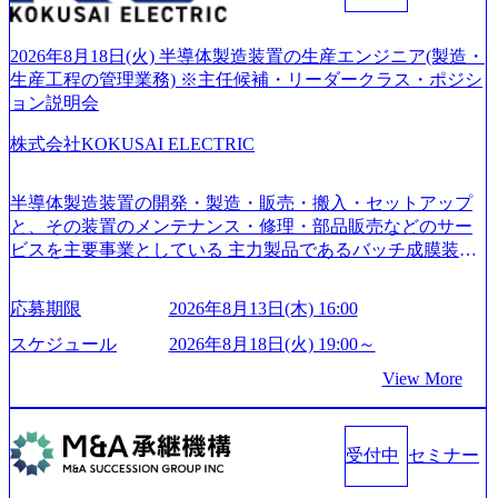
ファーム） 社名の由来は”DXエリアにSpir（槍）を指して
切り開く””simplexないでは金融以外の領域にX（クロス）し
ていく”という位置づけ 一昔前は金融が強い企業として認知
2026年8月18日(火) 半導体製造装置の生産エンジニア(製造・
されていたが、現在金融の売上割合は全体の3割。現在はTo
生産工程の管理業務) ※主任候補・リーダークラス・ポジシ
C事業を始め、パブリック、製造業、通信、エンタメ、教
ョン説明会
育、保健など幅広く強みのあるファーム。 ワンプール制で
株式会社KOKUSAI ELECTRIC
はあるが、社員の興味のある分野やスキルを活用したいな
どの希望は考慮してのアサイン。 そのため、専門性を身に
着けたい方でも幅広に経験を積みたい方でも、キャリア形
半導体製造装置の開発・製造・販売・搬入・セットアップ
成が柔軟に可能な環境である。 https://storage.googleapis.com/
と、その装置のメンテナンス・修理・部品販売などのサー
our-vision-production.appspot.com/public/images/20240925204135
ビスを主要事業としている 主力製品であるバッチ成膜装置
_93b1bff3-f71c-4bc9-8bd9-72a8a4826007_1200x554.webp https://
は、世界中の半導体デバイスメーカーから高く評価され、
storage.googleapis.com/our-vision-production.appspot.com/public/i
世界トップクラスのシェアを有している 技術と対話を通じ
mages/20250502152751_46c65543-87ef-4e86-a85a-8649e1c532f9
応募期限
2026年8月13日(木) 16:00
て未来を創造し、社会課題の解決に貢献することを目指し
_956x512.webp https://storage.googleapis.com/our-vision-producti
on.appspot.com/public/images/20250502152804_ba6aaa1a-9ffc-4f
ている Mission:私たちの技術/私たちの対話 Vision:夢を未来
スケジュール
2026年8月18日(火) 19:00～
2a-9b40-06fff8ee19af_961x517.webp https://storage.googleapis.co
につなぐベストパートナー Value:私たちの技術/私たちの対
View More
m/our-vision-production.appspot.com/public/images/202505021528
話 IoT社会の浸透、AIの加速等により半導体需要は世界中で
31_721b100c-62c9-4258-aa0e-97182898115f_960x510.webp シ
急伸長しており、それに伴い半導体製造装置の需要も伸長
ンプレクス社は、FinTech領域に強みを持つITコンサルティ
中 https://storage.googleapis.com/our-vision-production.appspot.co
ング会社で、NRI、NTTDATAと同じく世界のFinTech Ranki
受付中
セミナー
m/public/images/20260224131045_0fee4978-bb25-43a7-a367-542
ngsTop 100企業にも選出されている。ITコンサルティング、
6b95cd599_1200x543.webp https://storage.googleapis.com/our-visi
開発、運用保守と言った全工程を行う「一気通貫体制」が