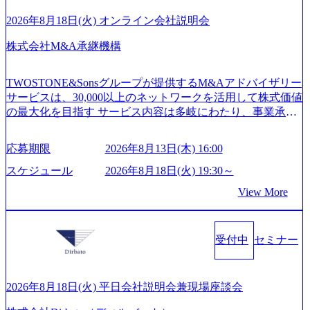
on-production.appspot.com/public/images/20260224131052_2abe7
特長 ビジネスへの深い理解を持つコンサルタントが集うXs
cb8-329e-4a45-a8f5-73d9728b2cd7_1200x486.webp https://storag
2026年8月18日(火) オンライン会社説明会
e.googleapis.com/our-vision-production.appspot.com/public/image
pearと、最先端テクノロジーに深い知見を持つシンプレクス
s/20260224131100_d8b3379f-6e64-4566-aea4-924f21977d35_120
社またはグループ会社との協力体制を築いている Xspear社
株式会社M&A承継機構
0x460.webp https://storage.googleapis.com/our-vision-production.a
はあくまでもコンサルティングファームであり、システム
ppspot.com/public/images/20260224131116_05d25aab-49d6-4429-
開発を担当することはない https://storage.googleapis.com/our-vi
810e-138e27965ee8_1200x386.webp グローバル人財育成を目
TWOSTONE&Sonsグループが提供するM&Aアドバイザリー
sion-production.appspot.com/public/images/20240925204111_caa9
的とした「語学研修」、効果的なプレゼンのポイントを掴
サービスは、30,000以上のネットワークを活用して株式価値
4e4b-6aae-45a6-a0ce-b98154c816a2_1153x543.webp メンバー情
み実践に強くなるための「プレゼン研修」、自社キャリア
の最大化を目指す サービス内容は多岐にわたり、事業承継
報 (https://www.xspear.co.jp/member/)一部抜粋 - 伊勢山 昇吾氏:
アドバイザーによる自身のキャリア構築をめざす「キャリ
コンサルティングやM&Aアドバイザリー、財務アドバイザ
ベイカレントにてIT戦略立案から実装支援を軸に、様々な
ア開発研修」などがある 生産現場を含む全部門でフレック
リーなどが含まれており、幅広いニーズに対応 譲渡企業に
業界で新規事業戦略、成長戦略、PMI推進、業務改革等の幅
スタイム制度を実施しており、月単位の決められた労働時
応募期限
2026年8月13日(木) 16:00
対しては完全成功報酬制を採用し、M&A以外の選択肢も尊
広いプロジェクトに従事 - 鈴木健仁氏：新卒でベイカレン
間の範囲内で、出社・退社の時刻を社員の自己裁量に委
重する姿勢を持ち、将来の株価成長を取り込むスキームの
トに入社し最年少ディレクターを経てXspearに参画 - 梶田
スケジュール
2026年8月18日(火) 19:30～
ね、ワークライフバランスを図りながら効率的に働くこと
構築や事業承継支援も行う TWOSTONE&SonsグループはM
威人氏：BCG出身。金融業界における戦略策定、DX戦略立
ができる 【休日】 土日祝休みの完全週休2日制 2025年度の
View More
&A業界のリーディングカンパニーであり、領域にこだわら
案、人事組織テーマに強みを持ち、メディア・エンタメ業
年間休日は125日（GW8日、夏季9日、年末年始9日） 有給
ず幅広い案件に携わりながら自己成長とキャリアの挑戦が
界においてはDX戦略立案、NFT等の新規事業立案を得意と
休暇は年間24日（4月1日入社の場合）で、入社日に付与さ
可能 M&Aセンター出身者3名がメインメンバーであり、経
する。 - 藏満 一馬氏：アクセンチュア出身。金融業界を中
れます。 年次有給休暇の残日数は、翌年度に繰り越すこと
受付中
セミナー
験豊富なアドバイザーと共に働くことで、M&Aや財務アド
心に、DX戦略策定、新規事業立案、組織変革、規制対応等
ができます。 慶弔休暇は、事由により取得可能日数は異な
バイザリーなどの専門知識を獲得し、キャリアを発展させ
の幅広いプロジェクトを主導する。 - 天野 善仁氏：19卒Pw
りますが、3～7日の連続休暇を取得できます。 リフレッシ
る機会が提供される 主担当成約で10件以上ある人は課長職
C出身。Xspear最年少シニアマネージャー 社員インタビュー
ュ休暇は、規程で定める勤続年数ごとに、連続5日のリフレ
となり、平均3000万～4000万の年収となる 内訳としては個
ページ (https://www.xspear.co.jp/career/interviews/) 戦略だけの
2026年8月18日(火) 平日会社説明会兼現場座談会
ッシュ休暇を取得できます。 【育児や子の看護、介護など
人インセンティブ＋チームインセンティブ 課長は部下を育
コンサルは終わり──コンサル業界の風雲児に聞く。“これ
の制度】 育児休暇： 対象：小学校1年修了時の3月31日まで