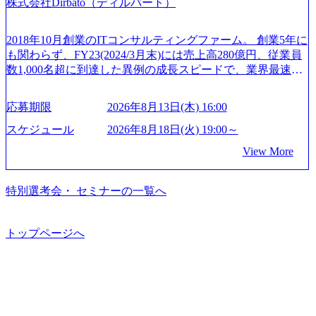
株式会社Dirbato（ディルバート）
成活躍させるためのナレッジシェアおよび丁寧なOJTを欠か
から”のコンサルの在り方 (https://www.businessinsider.jp/articl
の子を育てるすべての従業員※期間：通算3年間 短時間勤
さずにチームとして動く組織風土がある 2026年8月18日(火)
e/20250205-simplex-xspear/) Xspear Consultingがえるぼし認定
務： 対象：小学校卒業までの子を育てるすべての従業員 1
19:30～ 所要時間 : 約1時間 2026年8月13日(木) 16:00 ＼応募
を取得 (https://www.agara.co.jp/article/382811) シンプレクスと
2018年10月創業のITコンサルティングファーム。 創業5年に
日2時間15分まで、始業・終業時刻の繰り上げ・繰り下げが
意思不問・業界未経験歓迎！／ M&A承継機構のビジョンや
Xspear Consultingが、東京都港区の行政手続き100%デジタル
も関わらず、FY23(2024/3月末)には売上高280億円、従業員
可能 子の看護休暇： 子1人につき5日まで取得でき、1時間
業務内容、実際の働き方について詳しくお伝えするオンラ
化を支援 (https://www.afpbb.com/articles/-/3520247) 【未経験
数1,000名超に到達した異例の成長スピードで、業界最速と
単位で取得することも可能 家族看護休暇： 5日まで取得で
イン説明会を開催いたします。 M&A業界に興味があり、ま
者】 ・年収UPでのオファー ・ワンプールで様々なインダ
なる10期1,000億円に対して、現状では計画値を上回る事業
き、1時間単位で取得することも可能 【独身寮、住宅手当制
ずはどんな仕事か知りたい 転職を考えたばかりで、幅広く
ストリーやソリューションを裁量をもって経験できる ・上
成⻑を遂げている。 現在コンサルティングファームでは外
度など】 独身寮：富山事業所の近くに、白風寮と青風寮の2
応募期限
2026年8月13日(木) 16:00
業界の情報を集めたい 働くイメージを具体的に知りたい M
流工程、先端技術を学べる環境 【コンサルファーム経験
資も含めて売上高TOP10にランクインしている。 主力事業
つの寮があり、以下の入居基準を満たす方が入居可能で
&A業界にご興味がある方、転職を少しでもお考えの方はも
者】 ・専門領域に軸足を置きながら、他領域にもチャレン
はITコンサルティング。幅広い業界の大企業を中心に、IT
スケジュール
2026年8月18日(火) 19:00～
す。 ＜入居基準＞ ・満33歳までの独身者 ・自宅から勤務地
ちろん、情報収集をしたい方でも歓迎です。お気軽にご参
ジできる環境 ・タイトルアップでのオファー ・現職ファー
戦略策定等の上流工程から実装・運用定着まで一気通貫で
までの通勤総時間が2時間を超えること 住宅手当： 本社の
View More
加ください。 当日は、質疑応答のお時間もご用意しており
ムより高いオファー年収 ・実力主義でプロモーションでき
支援している。 他方、インキュベーション事業を手掛けて
近くには独身寮や社宅等が無いため、条件を満たす方には
ます。 是非、説明会にてお話できることを楽しみにしてお
る（ダブルスキップもあり） ・週に1度のアサインｍｔｇで
いるのも同社の特徴であり、 自社で新規事業開発も手掛け
住宅手当を支給します。 また、独身寮は男性のみの入居と
ります。 説明会後にアンケート回答をお願いいたします。
こまめに社員のキャリアについて検討してもらえる。結
つつ、複数社への出資～ハンズオン支援も行っている。 (参
特別選考会・ セミナーの一覧へ
なるため、入居基準を満たす女性には住宅手当を支給しま
オンライン(Google meets)
果、なりたいキャリアを反映できるｐｊにアサインしても
考) https://www.dirbato.co.jp/service/incubation.html (https://www.
す。 住宅手当は、一般賃貸物件を従業員が契約し、規程で
らえる ・シンプレクスというテクノロジーに強い部隊がい
dirbato.co.jp/service/incubation.html) 大手総合系コンサルティ
定める金額を会社が支払います。 その他： 採用時や転勤等
るため、エンジニアの視点からも協業しクライアントへ価
ングファームや、Slerなどから優秀層が多数ジョイン。 http
トップページへ
による引っ越し費用は、会社が負担します。 2026年8月18日
値提供できる ・デリバリー中心の案件もあればセールス中
s://storage.googleapis.com/our-vision-production.appspot.com/publi
(火) 19:00～20:00 2026年8月13日(木) 16:00 応募をご検討され
心の案件もあり、個々の裁量や得意領域に合わせた売り上
c/images/20240925205344_42693807-c7d5-418f-965b-3a03a5dd5
ている方を対象に、会社説明会を実施予定です。 ● 求人名
げの立て方を選べる ここ1年で社員数60名⇒100名超、売上
723_1200x559.webp 楽天グループ、SMBCグループ、NTT、
・【富山】半導体製造装置の生産エンジニア(製造・生産工
今期18億円⇒来期30億円（いずれも約170％アップ）と急成
良品計画、ファーストリテイリング等大手企業が中心顧客
程の管理業務) ※主任候補・リーダークラス ・【砺波】半
長中のファームである また、成長中ファームのため優秀な
直近では大阪万博のプロジェクトをAC、PwCとのコンペに
導体製造装置の生産エンジニア(製造・生産工程の管理業務)