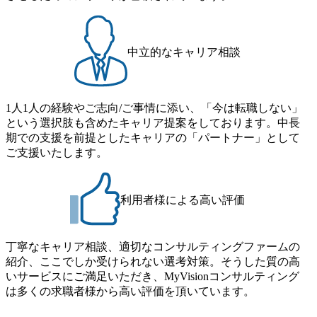
アケイパビリティを活かた確度の高い事業立ち上げが経験
意でグローバル案件に興味がある方はアサインされるチャ
できる 2026年8月21日(金) 19:30〜21:30 (19:20開場) 2026年8
ンスも大きい。 代表インタビュー https://note.com/dirbato/n/n0
月12日(水) 16:00 ※参加状況によっては抽選とさせていただ
a040c36b128 Forbes JAPAN BrandVoice Studio 「使命はテクノ
中立的なキャリア相談
く可能性がございます。 このたび、ファーム経験者の方を
ロジーで企業の可能性を引き出すこと。日本に求められるI
対象にした懇親会形式の採用イベント「サロンイベント」
Tコンサルタントという伴走者」 https://forbesjapan.com/article
を開催いたします。 カジュアルな場で現場社員と直接交流
s/detail/67452 Forbes JAPAN BrandVoice Studio 「コンサル業
できる機会ですので、ぜひご参加ください。 当日はXspear
界におけるIT人材価値再興。Dirbatoの最前線パートナーが
1人1人の経験やご志向/ご事情に添い、「今は転職しない」
Consulting代表取締役の早田とMDやその他現場社員が複数
切り開くテクノロジーの変革」 https://forbesjapan.com/articles/
という選択肢も含めたキャリア提案をしております。中長
preview/68657?preview=TAI1oir8Coe5Df3zuZhtd24YfH72/Zzdm
名参加する予定です！ ●費用 : 無料 虎ノ門ヒルズ付近 ※詳
期での支援を前提としたキャリアの「パートナー」として
BTIEMOnWUWREjOFLO1IL1KPEi4dgCbb Forbes JAPAN Bra
細な場所については参加者の方へ個別でご連絡いたしま
ご支援いたします。
ndVoice Studio 「求めるのは、競争と連帯 。IT特化の急成長
す。 コンサルファームにてマネージャー以上の職務を担当
ファーム・Dirbatoの社員支援」 https://forbesjapan.com/articles/
している方
detail/69848 MyViision企業インタビュー① https://my-vision.co.
利用者様による高い評価
jp/consulting-firm/dirbato/interview01 MyViision企業インタビュ
ー② https://my-vision.co.jp/consulting-firm/dirbato/interview02 20
26年8月18日(火) 19:00開始～最長20:00終了 2026年8月13日
(木) 16:00 当日はDirbatoの現役トップコンサルタントが業界
丁寧なキャリア相談、適切なコンサルティングファームの
動向を踏まえ、コンサルティング市場の最新トレンドをお
紹介、ここでしか受けられない選考対策。そうした質の高
伝えいたします。コンサルティング業界への転職を迷われ
いサービスにご満足いただき、MyVisionコンサルティング
ている方や情報収集を行いたい方のご参加も歓迎です。更
は多くの求職者様から高い評価を頂いています。
に、当日は現場コンサルタントとの座談会も開催します。