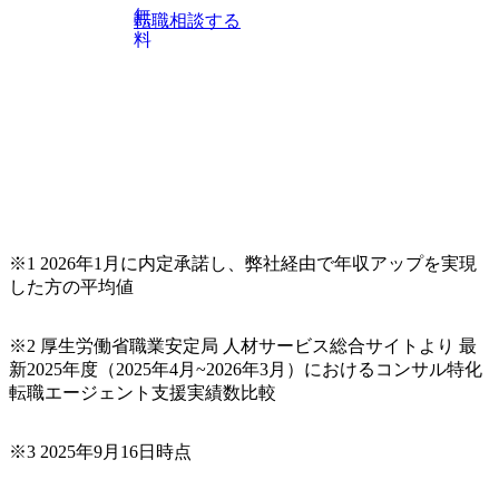
上位職のコンサルタントだけでなく、メンバークラスのコ
無
転職相談する
ンサルタントも登壇しますので、当社へ気になることや転
料
職後のご不安な事はその場でご質問いただけますので、ぜ
ひお聞きください！ ※過去の質問例)会社の強みや中長期の
方向性、コンサルタントとSEの違い、他コンサルファーム
との違い、今後のキャリアパス など。 会社説明＋座談会(1
9:00～20:00) ・書類免除でのご対応もしておりますので担当
リクルーターまでご相談下さい。 ・ご希望の方は、会社説
明会兼現場座談会実施後、カジュアル面談もしくは1次選考
の対応もさせて頂きますので担当リクルーターまでご相談
下さい。なお、当日はコンテンツに変更があること、ご了
承ください。 【服装・持ち物】 ・特になし カジュアルな服
※1 2026年1月に内定承諾し、弊社経由で年収アップを実現
装でご参加ください。 【募集ポジション】 ITコンサルタン
した方の平均値
ト(役職問わず) 【案件内容(一例)】 ・IT戦略立案/IT中長期
ロードマップ策定 ・全社クラウド基盤グランドデザイン策
※2 厚生労働省職業安定局 人材サービス総合サイトより 最
定 ・全社デジタルトランスフォーメーション企画構想 ・業
新2025年度（2025年4月~2026年3月）におけるコンサル特化
務/組織/システムの現状分析/RPA選定/導入/実装 ・プライベ
転職エージェント支援実績数比較
ート/パブリッククラウド導入 ・AI活用による業務効率化/
業務再構築 ・IoTを活用したデジタルワークスタイル変革案
企画 ・Disruptive Technologyを活用した新規事業の立案/推
※3 2025年9月16日時点
進 など 【中途入社社員の入社の決め手(一例)】 ・創業
フェーズに参画し、コアメンバーとして会社を一緒に創り