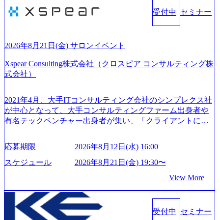
受付中
セミナー
2026年8月21日(金) サロンイベント
Xspear Consulting株式会社（クロスピア コンサルティング株
式会社）
2021年4月、大手ITコンサルティング会社のシンプレクス社
が中心となって、大手コンサルティングファーム出身者や
有名テックベンチャー出身者が集い、「クライアントにと
って真のデジタルトランスフォーメーションを創造した
い」という想いの下で立ち上げた新鋭ファーム テクノロジ
応募期限
2026年8月12日(水) 16:00
ーがビジネスの成功に大きな影響力を持つDX時代におい
て、20年以上にわたってFintech業界を中心に最先端テクノ
スケジュール
2026年8月21日(金) 19:30〜
ロジーを提供してきたシンプレクスのノウハウを活かしつ
View More
つ、あらゆる業種・業界のクライアントの企業価値の最大
化を支援するために、戦略策定、組織改革、人材育成、業
務改善、実行支援などのコンサルティングサービスを一気
受付中
セミナー
通貫で提供するのが特徴（いわゆる総合コンサルティング