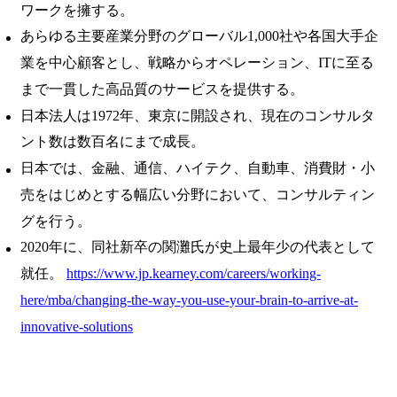
ワークを擁する。
あらゆる主要産業分野のグローバル1,000社や各国大手企
業を中心顧客とし、戦略からオペレーション、ITに至る
まで一貫した高品質のサービスを提供する。
日本法人は1972年、東京に開設され、現在のコンサルタ
ント数は数百名にまで成長。
日本では、金融、通信、ハイテク、自動車、消費財・小
売をはじめとする幅広い分野において、コンサルティン
グを行う。
2020年に、同社新卒の関灘氏が史上最年少の代表として
就任。
https://www.jp.kearney.com/careers/working-
here/mba/changing-the-way-you-use-your-brain-to-arrive-at-
innovative-solutions