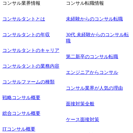
コンサル業界情報
コンサル転職情報
上げていきたい ・サービスやソリューションに捉われず、
顧客が真に求めるサービスを提供したい ・様々な業種業界
でのプロジェクトに参画し、自身のスキルアップを図りた
コンサルタントとは
未経験からのコンサル転職
い ・エンジニア経験を活かして要件定義や提案、企画とい
った上流工程にチャレンジしたい ・コンサルのみならず新
コンサルタントの年収
30代 未経験からのコンサル転
規事業開発にも興味があり、ゆくゆくはチャレンジしてみ
職
たい オンライン(Teams)
コンサルタントのキャリア
第二新卒のコンサル転職
コンサルタントの業務内容
エンジニアからコンサル
コンサルファームの種類
コンサル業界が人気の理由
戦略コンサル概要
面接対策全般
総合コンサル概要
ケース面接対策
ITコンサル概要