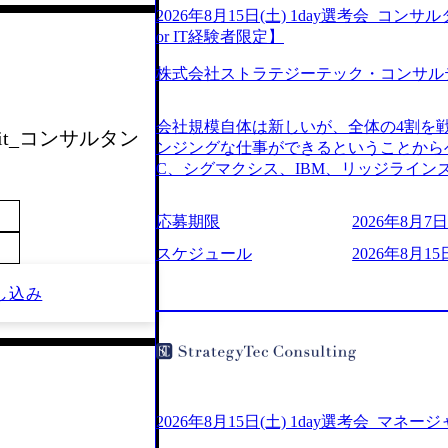
2026年8月15日(土) 1day選考会_
or IT経験者限定】
株式会社ストラテジーテック・コンサル
会社規模自体は新しいが、全体の4割を
 Unit_コンサルタン
ンジングな仕事ができるということからベ
C、シグマクシス、IBM、リッジライ
ョインするピュアな戦略を伸ばす新興フ
※SaaSプロダクト、地方創生、メディア
応募期限
2026年8月7日(
中者もいて働きやすい環境※コンサルク
みがあり、ヘルスケアな業界は広げてい
スケジュール
2026年8月15
はない制度 ワンプール制を敷く、柔軟な組織 2
し込み
2026年8月7日(金) 16:00 ※枠が
できない可能性がございます ※弊社がコン
せていただいたご応募者様については、1
ていただきます ● 面接(1次・最終を一
日弊社担当者より結果についてご連絡させ
で完了する選考会となります 内定の判
お時間をいただく場合がございます ● 
2026年8月15日(土) 1day選考会_マネ
ております ・実施前日までに日程および