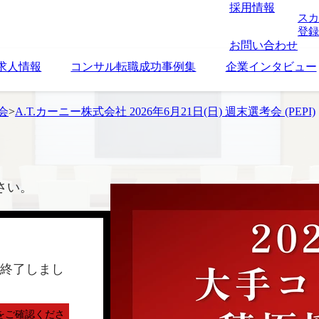
採用情報
スカ
登録
お問い合わせ
求人情報
コンサル転職成功事例集
企業インタビュー
考会
>
A.T.カーニー株式会社 2026年6月21日(日) 週末選考会 (PEPI)
さい。
終了しまし
をご確認くださ