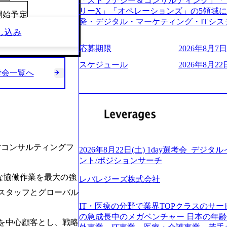
「ストラテジー＆コンサルティング」「
う。主な作業としては、As-Is分析、
し、30代以上のコンサルファーム経験3
リーX」「オペレーションズ」の5領域
向けの報告資料・ディスカッションペ ー
00開始予定
み。 書類選考通過後に、GAB試験に合格
発・デジタル・マーケティング・ITシ
2019年11月に設立され、成長期といわ
させていただきます。 急速なグローバ
し込み
からその実行的側面であるITサービスの
大していく時期のため、メンバーや組織
が困難になった大手企業をサポートする
ファームである あらゆる産業において非常
す。 また、希望者はパートナー以外で
応募期限
2026年8月7日(
スフォーメーション戦略を中心にコンサル
ne Global 500社の80％以上の企
る環境です。 自ら案件を取り、プロジ
または新規大手事業会社から依頼された
ジェクトは「ファーストリテイリングに
スケジュール
2026年8月22日
● 事業会社機能にも携われる 弊社にはコ
を行います。クライアントは各業界上位
考会一覧へ
のDX化支援」「ヴィヴィアン・ウエス
クト・メディア・地方創生事業があるた
ら「新規事業戦略」「既存事業のトラン
ンサルティング活動のみならず、2021年にはKD
コンサルタントとしての経験を活かしな
だいています。 (2)「SIerやPMO支
を設立し、人工知能とデータアナリティ
善ができます。(希望者のみとなります) 
ある「戦略」案件をメインとしたコンサ
する活動や、デジタル人材育成の支援も盛んに行う 採
大手外資系コンサルファーム出身者が多く
部抜粋＞ ・海外事業(新規・既存)事業
e.com/content/dam/accenture/final/accenture
幅広い年齢の方が活躍しています ● インダストリー・ソリューションで区切られ
けるAIを活用した事業戦略検討支援 ・新
e.pdf#zoom=50) 女性の活躍について (https://www
ていない組織です(ワンプール制) ● 
ィ領域における地域活性アプリ企画支援
inal/careers/corporate/document/wom
バル案件に対応するコンサルティング体
ョンを活用した事業戦略策定及び営業支
経営コンサルティングフ
ログ (https://www.accenture.com/jp-ja/b
2026年8月22日(土) 1day選考会_デ
-2-1 東京ミッドタウン八重洲 八重洲セ
ンスフォーメーションの案件が多数 ● 
経営」 (https://business.nikkei.com/atc
ント/ポジションサーチ
禁煙、ビル内喫煙室あり WEB ・書類
て、プロジェクト・メンバーの管理・運
理由【コンサル業界俯瞰マップ】 (https://diamo
ている方で、書類選考を通過し面接・面談未実施の方 ● テ
な協働作業を最大の強
推進、クライアントとのコミュニケーシ
レバレジーズ株式会社
店出身者などマーケティングのトップ人材が集結するワケ 
ント ・4年生大学卒業に限る ・大手総
成などを担当。 ● シニアマネージャー
e/detail/45446) エンジニアから
のスタッフとグローバル
部門におけるコンサルティング経験5年以上
ージャーの管理、及びプロジェクト推進
(https://www.businessinsider.jp
業に限る ・以下のいずれかの実務経験を有する方 - MBB
IT・医療の分野で業界TOPクラスのサー
や、会社経営の観点から提案活動、社内ト
ライゼーション (https://www.accenture.com/jp-ja
コンサルティング経験2年以上 - BIG4のStrategy部門におけるコンサルティング経
の急成長中のメガベンチャー 日本の年
ートナー 主要クライアントの責任者とし
ustomization) 大正製薬：ITカーブアウト支援 (http
業を中心顧客とし、戦略