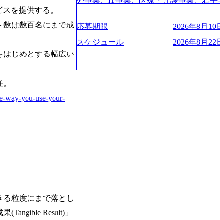
験2年以上 ● 求める人物像 ・高いコミュニ
外事業、IT事業、医療・介護事業、若手
管理・推進を担う。会社経営の観点から
ies/consulting/taisho-pharmace
ビスを提供する。
トレンド・テーマや事例にキャッチアッ
業を展開する オールインハウスの組織
ーニング、ナレッジマネジメントを実施。
ンク：初のオンライン開催「SoftBank Wor
ジできる方 ・自らコンサル業界やクライアント動向を把握し、クライアントや自
どの人員調達できる 独立資本経営をとっており
の統括責任者を担う。主に業界/テーマ
ト数は数百名にまで成
s://www.accenture.com/jp-ja/case-studie
応募期限
2026年8月10日
orage.googleapis.com/our-vision-production
社への提案などに積極的に関わることができる方 ・スケジューリン
保やマネジメント全般を担当。会社経営の
業省：事業者の申請手続きを電子化する
242d0de-3e54-4f03-b076-00318d5c0
け含む)など、ビジネスベーシックスキ
スケジュール
2026年8月22日
員 コンサルタントの総括責任者として
例を実現 (https://www.accenture.com/jp-ja/case-
明資料 (https://speakerdeck.com/leverages/lever
をはじめとする幅広い
のリレーションを発展・拡大させること
network)（公共サービス） カルビー：SA
ng-xiang-ke) 「働く人」「事業・
常に高く担保する責任を担う。 ● 裁量権 
ps://www.accenture.com/jp-ja/case-studie
リアルを取り上げています！ (https://melev
いわれるフェーズにあります。 事業・
ービス） 世界49カ国に約73万人以上（2
大分県より「外国人留学生等受入環境整備事業委託業務
任。
や組織がスケールしていく過程を体感で
上の国の企業を顧客に売上641億ドルを誇
main/html/rd/p/000000612.0000
でも大手役員の方へのセールスにも参加
he-way-you-use-your-
ており(会計系BIG4を上回る規模感)、
ム「NALYSYS」リリース (https://prtimes.jp/ma
ジェクト体制を作っていくことも可能です
ている、売上・従業員数共にこの8年間
YouTube（【公式】レバレジーズCh） (https://
はコンサルティング事業以外にもSaaS
今後も高い成長が見込まれる 多くの技
レジーズで活躍するメンバー紹介！〜 管理職種編 〜 (
るため、上記事業に携わることも可能で
ングに続いて日本国内2番目にSAP認定
h?v=RETwZKac2UI) レバレジーズで
しながら自らプロダクト開発や自社の業
特にIT領域に強みを持つ グローバルのポジションに自由に応募できる社内の転職
s://www.youtube.com/watch?v=
す) ● BIG4・アクセンチュアをはじ
ツール「キャリアズ・マーケットプレイ
りながら安定した事業を展開し、高い安定
多く集まっています ● 平均年齢は35歳で
引き留めを受けずに移動が可能である（異動
に1兆円を目指す日本にもなかなかない
ンダストリー・ソリューションで区切られ
取得率など約10項目を数値化すること
130%成長 https://storage.googleapis.com/our-v
事業拠点をシンガポールに設立し、グロ
成功した 18時以降の会議を原則禁止と
20251030164405_5c527843-d227-4df8-b86c-5
体制を構築しています 東京都中央区八重洲
ハラスメント抑止に向けた研修の拡充、
googleapis.com/our-vision-production.apps
きる粒度にまで落とし
セントラルタワー8階 受動喫煙対策 : 執
進する 育休取得率は男性65%、女性10
f6-0539-4887-84d7-34c8d8544226_
選考通過後に、GAB試験に合格している方
管理職率も21.8%（2023年12月時点）と
上もの新規事業を立ち上げているため様
ble Result)」