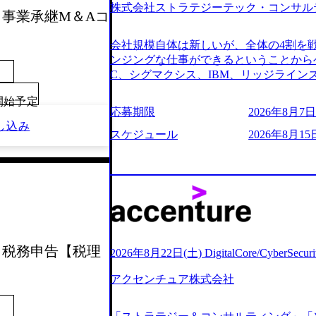
株式会社ストラテジーテック・コンサル
よび条件面談ともに、どの時間開始とな
考会】事業承継M＆Aコ
のご予定をご都合いただけますと幸いです
前にGAB試験を受検いただきます(受験期限
会社規模自体は新しいが、全体の4割を
ただし、30代以上のコンサルファーム経
ンジングな仕事ができるということからベ
のみ。 書類選考通過後に、GAB試験に合
C、シグマクシス、IBM、リッジライ
をさせていただきます。 急速なグロー
ョインするピュアな戦略を伸ばす新興フ
事が困難になった大手企業をサポートす
00開始予定
※SaaSプロダクト、地方創生、メディア
応募期限
2026年8月7日(
ンスフォーメーション戦略を中心にコンサ
中者もいて働きやすい環境※コンサルク
し込み
存または新規大手事業会社から依頼され
みがあり、ヘルスケアな業界は広げてい
スケジュール
2026年8月15
援を行います。クライアントは各業界上
はない制度 ワンプール制を敷く、柔軟な組織 2
から「新規事業戦略」「既存事業のトラ
2026年8月7日(金) 16:00 ※枠が
ただいています。 (2)「SIerやPMO
できない可能性がございます ※コンサルタ
である「戦略」案件をメインとしたコン
ただいたご応募者様については、1day
一部抜粋＞ ・海外事業(新規・既存)事
だきます ● 面接(1次・最終を一度の面
おけるAIを活用した事業戦略検討支援 ・
担当者より結果についてご連絡させていた
ティ領域における地域活性アプリ企画支
する選考会となります 内定の判断がつ
ションを活用した事業戦略策定及び営業
考会】税務申告【税理
をいただく場合がございます ● 面接、
2026年8月22日(土) DigitalCore/CyberSe
ランスフォーメーションの案件が多数 ●
ます ・実施前日までに日程およびURL
人のタスク管理及び遂行を担う。主な作
アクセンチュア株式会社
件面談ともに、どの時間開始となっても
向け資料のドラフト作成、プロジェクトに
定をご都合いただけますと幸いです ※1
シニアコンサルタント プロジェクトメ
B試験を受検いただきます(受験期限は1d