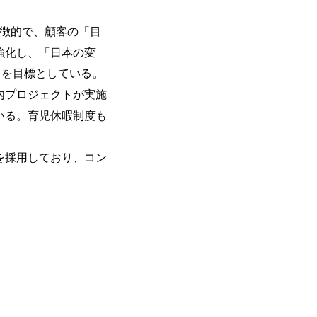
生大学卒業に限る ・大手総合コンサルテ
日(土) 9:00～19:30頃 ※選考会参加人数に
が活発であり、多様なスキルを1社で身
るコンサルティング経験5年以上 ● 戦略
DTE ① MRS-IMS(旧ITXO-IMS) ② TS&T(旧T
かする「オールインハウス」型の組織体
以下のいずれかの実務経験を有する方 
特徴的で、顧客の「目
kuoka ⑥ AMS-PRD ⑦ AMS-H&PS オンラ
主体的かつ柔軟なキャリア形成が可能。 https://stora
ィング経験2年以上 - BIG4のStrat
uction.appspot.com/public/images/2025103
強化し、「日本の変
上 ● 求める人物像 ・高いコミュニケーション能
88_1200x698.webp ## 働き方／
ことを目標としている。
ド・テーマや事例にキャッチアップし、
り、 働き甲斐のあるランキング、新卒注
る方 ・自らコンサル業界やクライアン
であり株主からの圧力がないため事業創
内プロジェクトが実施
提案などに積極的に関わることができる方 ・スケジューリング(優先順位付
て長期的な成長を若手に任せられる環境
いる。育児休暇制度も
む)など、ビジネスベーシックスキルが
重視するため出社勤務。1日の労働時間平均9
年間データ、エンジニア組織） 2026年8月22日(
日(月) 16:00 ※応募者が定員を上回
を採用しており、コン
ていただきます。ご了承ください。 ● 当日
説明会終了後、随時ご案内) ※全てリモ
別に当日の面接案内をお送りいたします
適性検査をご受検いただきます。 ● 詳
ションサーチになります。 ご経験やス
下のいずれかの役割でご活躍いただきま
用となります。 ※案件によっては客先に
サルタント＞ Webアプリケーション、S
ー・スタートアップ企業に対する課題解
規模基幹システムにおける最上流のPoC
メント支援までを一気通貫で担当していま