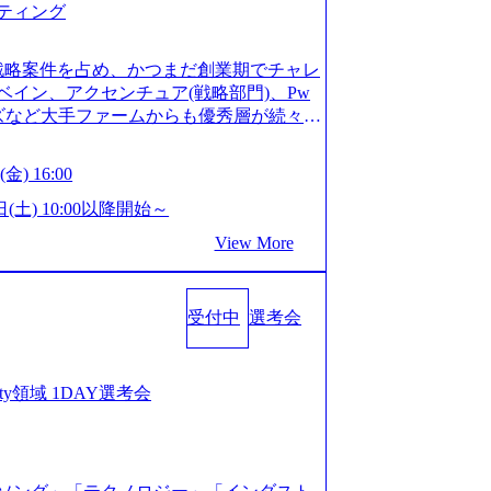
ティング
ってもご対応いただけるよう、候補者様
 ※1day選考会のご参加希望の方は、事
は1day選考会実施日の3日前まで)。 ※
戦略案件を占め、かつまだ創業期でチャレ
験3年以上の方はGAB受検免除、書類選考
イン、アクセンチュア(戦略部門)、Pw
格している方へ1day選考会当日のご案内
ンズなど大手ファームからも優秀層が続々ジ
バル化により既存事業では成長戦略を描く
ァーム。 事業会社機能へ携われる可能性
るため、新規事業立案や既存事業のトラ
など リモート比率99%、福岡や北海道在
金) 16:00
ルティングサポートいたします。 (1)既
ラスから 製造業、金融業、通信業界に強
た「経営戦略」等のコンサルティング支
く予定 インセンティブ支給という他社に
日(土) 10:00以降開始～
位5社をターゲットとし、特にCXOクラス
026年8月15日(土) 10:00以降開始～
View More
ンスフォーメーション」の依頼を多数い
限られておりますので、ご応募いただいてもご対応
支援を積極的に獲得しない」、弊社がプライム
ント未経験 or IT未経験と判断させてい
サルティングを行います ＜プロジェクト
ではなく通常選考でのご案内とさせていた
業のビジネスモデル検討支援 ・金融領域に
受付中
選考会
接で実施) ※面接終了しましたら、後日弊社
新規ICT事業戦略策定支援 ・スマートシ
だきます。 ● 一日で最終面接まで完了
援及び実行支援 ・ロボティクスソリュー
かなかった場合、後日面接や面談のお時間
支援 ※その他新規事業や既存デジタルト
条件面談それぞれ最大1時間を想定しており
curity領域 1DAY選考会
 コンサルタント プロジェクトにおける個
を共有させていただきます ・面接および条
業としては、仮説検証からクライアント
ご対応いただけるよう、候補者様のご予
おける課題/リスク管理などを担当。 ●
day選考会のご参加希望の方は、事前にGA
ンバーとしてプロジェクトの一領域を担
ay選考会実施日の3日前まで)。 ※ただ