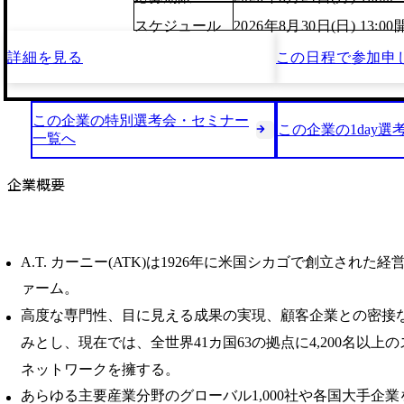
スケジュール
2026年8月30日(日) 13:
詳細を見る
この日程で
参加申
この企業の特別選考会・セミナー
この企業の1day選
一覧へ
企業概要
A.T. カーニー(ATK)は1926年に米国シカゴで創立された
ァーム。
高度な専門性、目に見える成果の実現、顧客企業との密接
みとし、現在では、全世界41カ国63の拠点に4,200名以上
ネットワークを擁する。
あらゆる主要産業分野のグローバル1,000社や各国大手企