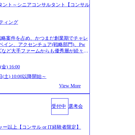
コンサルタント～シニアコンサルタント【コンサル
ティング
戦略案件を占め、かつまだ創業期でチャレ
イン、アクセンチュア(戦略部門)、Pw
ンズなど大手ファームからも優秀層が続々ジ
ァーム。 事業会社機能へ携われる可能性
など リモート比率99%、福岡や北海道在
金) 16:00
ラスから 製造業、金融業、通信業界に強
く予定 インセンティブ支給という他社に
日(土) 10:00以降開始～
026年8月15日(土) 10:00以降開始～
View More
限られておりますので、ご応募いただいてもご対応
サルタント未経験 or IT未経験と判断さ
dayではなく通常選考でのご案内とさせ
受付中
選考会
度の面接で実施) ※面接終了しましたら、後
ていただきます。 ● 一日で最終面接ま
断がつかなかった場合、後日面接や面談の
面接、条件面談それぞれ最大1時間を想定し
ージャー以上【コンサル or IT経験者限定】
URLを共有させていただきます ・面接お