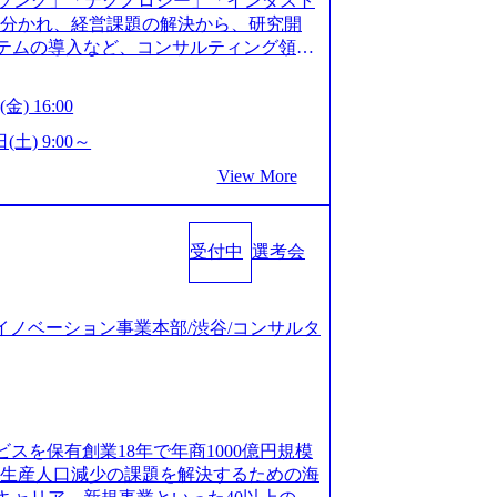
ソング」「テクノロジー」「インダスト
仮説構築や施策立案、クライアントの上位層
年以上の方はGAB受検免除、書類選考の
に分かれ、経営課題の解決から、研究開
パーの作成などを担当。 ● 裁量権 弊社は
している方へ1day選考会当日のご案内を
ステムの導入など、コンサルティング領域
れるフェーズにあります。 事業・組織を拡
ル化により既存事業では成長戦略を描く事
提供まで一貫して支援する総合系・IT系
がスケールしていく過程を体感できま
ため、新規事業立案や既存事業のトラン
に良質な顧客基盤を築いており、Fortu
も大手役員の方へのセールスにも参加でき
金) 16:00
ティングサポートいたします。 (1)既存
業をクライアントとして抱えている 手掛けたプロ
ェクト体制を作っていくことも可能です。
「経営戦略」等のコンサルティング支援
おけるグローバル化」「資生堂グループ
(土) 9:00～
ンサルティング事業以外にもSaaSプロダ
5社をターゲットとし、特にCXOクラスか
トウッドの製品開発」など多岐にわたる コ
め、上記事業に携わることも可能です。
View More
スフォーメーション」の依頼を多数いた
DIと合弁会社「ARISE analytics」
がら自らプロダクト開発や自社の業務改
援を積極的に獲得しない」、弊社がプライムで
クス技術で新たなイノベーションを創出
● BIG4・アクセンチュアをはじめとした
ルティングを行います ＜プロジェクト一
用資料 (https://www.accentur
集まっています ● 平均年齢は35歳で、
のビジネスモデル検討支援 ・金融領域にお
受付中
選考会
-com/document-2/Accenture-Recruiting-Brochur
規ICT事業戦略策定支援 ・スマートシテ
.accenture.com/content/dam/accenture/f
海外事業拠点をシンガポールに設立し、グロー
及び実行支援 ・ロボティクスソリューシ
en-brochure.pdf#zoom=50) 社員発信のキャリアブ
制を構築しています 東京都中央区八重洲2
援 ※その他新規事業や既存デジタルトラ
logs/japan-careers-blog) 江川社長が語る「105点
ジタルイノベーション事業本部/渋谷/コンサルタ
ントラルタワー8階 受動喫煙対策 : 執務室内
マネージャー プロジェクトの管理者とし
l/gen/19/00604/021600008/) 規模拡大で成功する
選考を通過された方 ・すでに応募いただい
営を担う。プロジェクト設計から管理・
nd.jp/articles/-/346218) 大手広告代理
クノロジーコンサルタ
ョン、成果物の品質管理、メンバーの育
(https://markezine.jp/articl
合コンサルティングファームのITコンサル
 主要なプロジェクトの責任者として、マネ
コンサルタントへ。会社に入って、何が変わった？
 ● 戦略コンサルタント ・4年生大学卒
を担う。プロジェクト全体の品質管理
/post-288838) プラダ：ラグジュアリー製品のパーソナ
及び戦略ファームでの
ビスを保有創業18年で年商1000億円規模
レーニングを実施。 ● アソシエイトパ
/case-studies/song/prada-luxury-product-c
齢生産人口減少の課題を解決するための海
て、大規模/高難易度プロジェクトの統括
s://www.accenture.com/jp-ja/case-stud