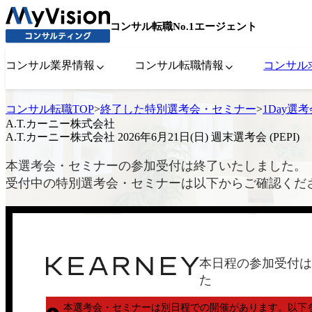
コンサル転職No.1エージェント
コンサル業界情報
コンサル転職情報
コンサル
コンサル転職TOP
>
終了した特別選考会・セミナー
>
1Day選
A.T.カーニー株式会社
A.T.カーニー株式会社 2026年6月21日(日) 週末選考会 (PEPI)
本選考会・セミナーの参加受付は終了いたしました。
受付中の特別選考会・セミナーは以下からご確認くだ
本日程の参加受付は
た
本選考会・セミナーは別日程での開催があります。
以下