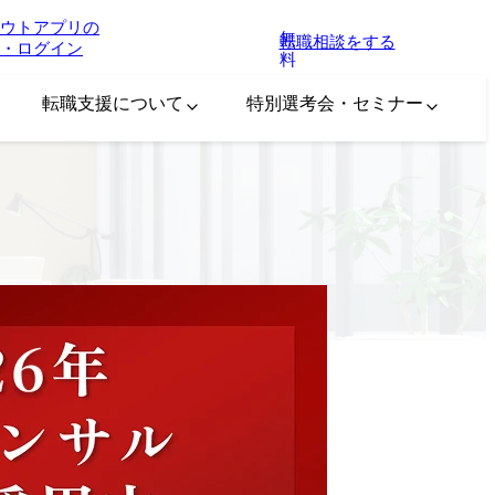
ウトアプリの
無
転職相談をする
・ログイン
料
転職支援について
特別選考会・セミナー