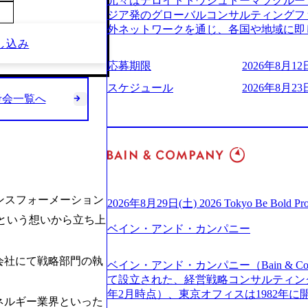
元々はデロイトトウシュトーマツグループ
(https://www.businessinsider.jp
適性検査をご受検いただきます。 ● 詳
ジア発のグローバルコンサルティングフ
ライゼーション (https://www.accenture.com/jp-ja
ションサーチになります。 ご経験やス
外ネットワークを通じ、各国や地域に即
ustomization) 大正製薬：ITカーブアウト支援 (http
下のいずれかの役割でご活躍いただきま
し込み
る日系最大級の総合コンサルティングファーム 『B
ies/consulting/taisho-pharmace
用となります。 ※案件によっては客先に
ンドメッセージに掲げ、企業や組織の変
ンク：初のオンライン開催「SoftBank Wor
応募期限
2026年8月12日
サルタント＞ Webアプリケーション、S
未来のありたい姿を実現するとともに、
s://www.accenture.com/jp-ja/case-studie
ー・スタートアップ企業に対する課題解
価値及び経済的価値の追求にも貢献 NE
スケジュール
2026年8月23日
業省：事業者の申請手続きを電子化する
規模基幹システムにおける最上流のPoC
考会一覧へ
NECのグループ会社であり、戦略、業務
例を実現 (https://www.accenture.com/jp-ja/case-
メント支援までを一気通貫で担当していま
グなどの専門知識と、豊富な経験を持つ約
network)（公共サービス） カルビー：SA
を活用し、顧客の業務革新と効率化の実現に
有する 金融、製造、流通、エネルギー
ps://www.accenture.com/jp-ja/case-studie
を深くヒアリングし、企画構想からアジ
ライアントとしている SAP領域においては
ービス） 世界49カ国に約73万人以上（2
貫で推進していただきます。 プロジェ
以上、日本国内で企業最多の5,399件の
上の国の企業を顧客に売上641億ドルを誇
定義からテストまでの一連の工程におけ
る また、日本国内企業として最多の3,200
ており(会計系BIG4を上回る規模感)、
析、顧客ヒアリング、戦略策定、技術選
資格も保有、さまざまな業界・業種での
ている、売上・従業員数共にこの8年間
す。 ＜SE＞ 参画いただく案件はプラ
ンスフォーメーション
を基に独自の方法論やテンプレートを開
2026年8月29日(土) 2026 Tokyo Be Bold Pr
今後も高い成長が見込まれる 多くの技
発～テスト～リリース・リリース後対応
APコンサルティングサービスを提供する https://stor
いという想いから立ち上
ングに続いて日本国内2番目にSAP認定
画当初はご経験に応じたフェーズからご
ベイン・アンド・カンパニー
uction.appspot.com/public/images/2024092
特にIT領域に強みを持つ グローバルのポジションに自由に応募できる社内の転職
ポートしつつ、徐々に対応範囲を広げてい
d8_1200x678.webp アビームコンサルティング会
ツール「キャリアズ・マーケットプレイ
的な品質向上を目的とし、プロジェクト
nt/dam/abeam/jp/ja/about/company/ABeamC
会社にて戦略部門の執
ベイン・アンド・カンパニー（Bain & Co
引き留めを受けずに移動が可能である（異動
ただきます。 課題選定から顧客への企
WARD OF EXCELLENCE 202
て設立された、経営戦略コンサルティングフ
取得率など約10項目を数値化すること
していただきます。 アジャイル開発を
賞 (https://prtimes.jp/main/html/rd/p
年2月時点）、東京オフィスは1982年
成功した 18時以降の会議を原則禁止と
ながら改善サイクルを回すため、ご自身
ング、社員の健康改善を支援 食事・睡眠など可視化 (ht
ネルギー業界といった