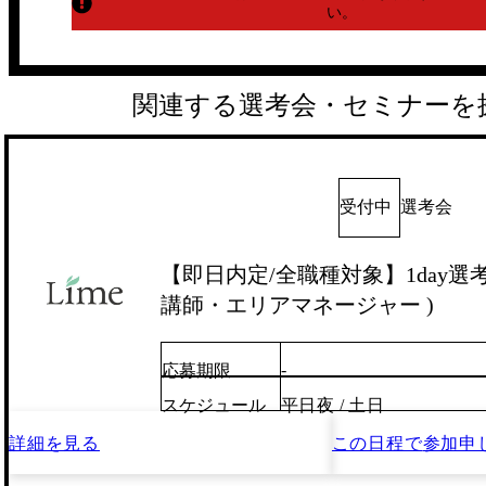
い。
関連する選考会・セミナーを
受付中
選考会
【即日内定/全職種対象】1day選考会
講師・エリアマネージャー )
-
応募期限
スケジュール
平日夜 / 土日
詳細を見る
この日程で
参加申