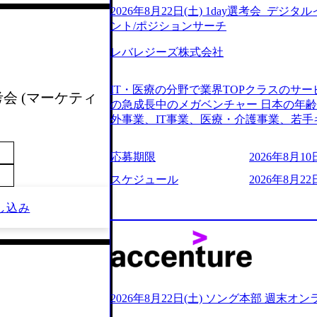
2026年8月22日(土) 1day選考会_デ
ント/ポジションサーチ
レバレジーズ株式会社
IT・医療の分野で業界TOPクラスのサー
考会 (マーケティ
の急成長中のメガベンチャー 日本の年
外事業、IT事業、医療・介護事業、若手
業を展開する オールインハウスの組織
どの人員調達できる 独立資本経営をとっており
応募期限
2026年8月10日
orage.googleapis.com/our-vision-production
242d0de-3e54-4f03-b076-00318d5c0
スケジュール
2026年8月22日
明資料 (https://speakerdeck.com/leverages/lever
ng-xiang-ke) 「働く人」「事業・
し込み
リアルを取り上げています！ (https://melev
大分県より「外国人留学生等受入環境整備事業委託業務
main/html/rd/p/000000612.0000
ム「NALYSYS」リリース (https://prtimes.jp/ma
YouTube（【公式】レバレジーズCh） (https://
レジーズで活躍するメンバー紹介！〜 管理職種編 〜 (
2026年8月22日(土) ソング本部 週末オ
h?v=RETwZKac2UI) レバレジーズで