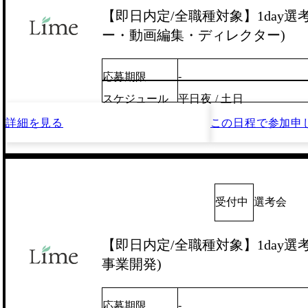
【即日内定/全職種対象】1day選
ー・動画編集・ディレクター)
-
応募期限
スケジュール
平日夜 / 土日
詳細を見る
この日程で
参加申
受付中
選考会
【即日内定/全職種対象】1day選考
事業開発)
-
応募期限