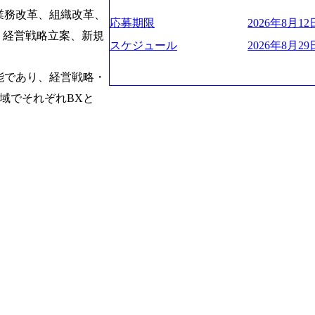
お届けするのは単なるレポートではなく
ハラスメント抑止に向けた研修の拡充、
く、高い貢献度を実感できます。 ● 勤務地 東京都渋谷区渋谷3丁目6-7 渋谷
es/view/00694812) “失われた30年
業務改革、組織改革、
ベインは1973年に創業された。クライ
進する 育休取得率は男性65%、女性10
ワー 事業所内禁煙(入居する施設に喫煙
s://www.businessinsider.jp/pos
応募期限
2026年8月12日
よう、カスタマイズされた戦略を策定し
管理職率も21.8%（2023年12月時点）と
、経営戦略立案、新規
の喫煙を全面的に禁止 ・禁煙サポート制度
の可視化を支援 「インパクト加重会計
行動に落とし込んでいる。 徹底した「
スケジュール
2026年8月29日
日(土) 面接枠 ①10時開始、②11時開始、③12時開始 2026年8月10日(月) 16:00 各回5
れかのご経験をお持ちの方 ・システム・
トを算出 (https://prtimes.jp/main/html/rd
テンシャル実現を目標に、具体的に目に
0分程度を想定 オンライン 書類選考通過
義～基本設計など上流経験2年以上 ・PM
て20年近く成長を続けており、2022年3月
社戦略やトランスフォーメーション案件
能であり、経営戦略・
詳細設計までのいずれかの上流工程の経
破が目前となった 2023年4月1日時点で
るものとして「True North」（真北
験 ・お客様との折衝経験、交渉経験 ・
数の規模のコンサルティング会社となり
域でそれぞれBXと
傾いて見えるTrue Northとは磁北で
組まれたご経験 ・アジャイル/スクラムへ
業的な柔らかい雰囲気が特徴的で、従業
答えや、単に理論的に正しいが実行不可
シップが取れる方/一人称で主体的に動け
たオンボーディング支援(入社時に10日
値を追求した本当の答えを提供したい、
素直に受け取れる方 ・推進力のある方
魅力に感じ、他Big4ではなくアビームを
る信念であり、カルチャーにもなってい
じめとしたシステム、とイメージされる
プロジェクトへのアサインや海外オフィ
や新規事業立案などのトップラインを上
ている。東京オフィスに来るグローバル
ーツ&エンターテイメント領域ではBig
ムで活動している。プロボノ活動にも力
を誇る 社員の多様化する生活スタイル
Oなどの非営利団体に無償でコンサルティン
場環境を実現するため、さまざまなサポ
(土) の対面Kick-offイベントを皮切り
性の活躍推進などの取り組み、また、フ
8月29日(土)10:00～13:30 2026年8月12日(水
度、フルリモート制度などの多様な働き
kyo Be Bold Program (女性候
026年8月23日(日) 9:00～18:00終了 2026年
ライアントに斬新なソリューションを提
ainable SCM SU 1day選考会を開催い
に、チームのダイバーシティは欠かせま
「物流・調達コストの構造改革」といっ
持つ女性の皆様に多数ご参画頂きたいと考
トがこれから取組むべき「グリーントラ
経験では難しいのではないか」、「実際