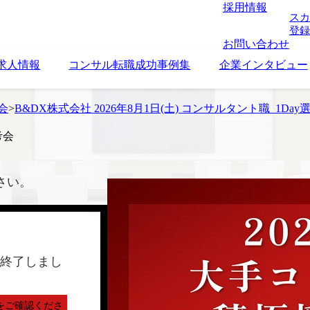
採用情報
スカ
登録
お問い合わせ
求人情報
コンサル転職成功事例集
企業インタビュー
考会
>
B&DX株式会社 2026年8月1日(土) コンサルタント職_1Day
考会
さい。
終了しまし
をご確認くださ