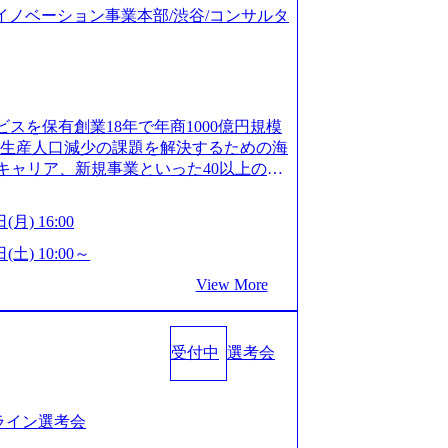
ジタルイノベーション事業本部/渋谷/コンサルタ
ビスを保有創業18年で年商1000億円規模
齢生産人口減少の課題を解決するための海
キャリア、新規事業といった40以上の事
体制をとっており社内で新しい事業開発な
、事業創造の自由度が高い https://st
(月) 16:00
.appspot.com/public/images/20240925162633_7
dff_1200x644.webp レバレジーズ株式会社 会社説
(土) 10:00～
ages-hui-she-shao-jie-zi-liao-zhong-tu-cai-yo
View More
サービス」「カルチャー」など、レバレジーズの
.leverages.jp/) レバレジーズグローバル、
」を受託 (https://prtimes.jp/
受付中
選考会
10591.html) レバレジーズ、モチベーション管理システ
in/html/rd/p/000000622.000010591.html)
www.youtube.com/@leveragesCh) レバ
https://www.youtube.com/watc
ンライン選考会
活躍するメンバー紹介！〜 営業職種編 〜 (http