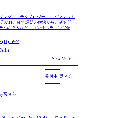
XJ7Eam0onXA) 創業以来黒字を維持し、急成長中であ
性を持つ企業へと成長している 10年後
メガベンチャー。創業から黒字経営。年間
ソング」「テクノロジー」「インダスト
ision-production.appspot.com/public/images/
に分かれ、経営課題の解決から、研究開
587f843fdf6_1200x471.webp https://storage.
ステムの導入など、コンサルティング領域
pot.com/public/images/20251030164946_dc0888
提供まで一貫して支援する総合系・IT系
1200x666.webp 年間100億円規模の投資の元、10以
に良質な顧客基盤を築いており、Fortu
々な業界を経験することが可能 社内転職
(月) 16:00
業をクライアントとして抱えている 手掛けたプロ
に着けることが可能 事業開発・運用を内包
おけるグローバル化」「資生堂グループ
日(土)
。社内スカウトや社内公募制度を用いて
トウッドの製品開発」など多岐にわたる コ
ge.googleapis.com/our-vision-prod
View More
DIと合弁会社「ARISE analytics」
0165942_70f09968-1b27-43e6-b849-1cd107c4f4
クス技術で新たなイノベーションを創出
WLB／待遇 内装8億円超のかっこいいオフィスがあ
用資料 (https://www.accentur
目ランキング受賞歴多数 あえての未上場
受付中
選考会
-com/document-2/Accenture-Recruiting-Brochur
造の自由度が高く、赤字事業でも投資し
.accenture.com/content/dam/accenture/f
 対面でのコミュニケーションメリットを
en-brochure.pdf#zoom=50) 社員発信のキャリアブ
.2時間、有休消化率81%(2024年度の
logs/japan-careers-blog) 江川社長が語る「105点
1day選考会
土) 10:00～最長16:00 2026年8月10
l/gen/19/00604/021600008/) 規模拡大で成功する
る場合は、厳正なる審査の上参加者を決定させ
nd.jp/articles/-/346218) 大手広告代理
の流れ 受付 → 会社説明会 → 面接(会社
(https://markezine.jp/articl
ートにて実施します。 ※参加される方に個
コンサルタントへ。会社に入って、何が変わった？
。 ※通常の選考フローと異なり、事前に