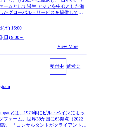
だったが2003年に脱退し、 日本発、ア
/post-288838) プラダ：ラグジュアリー製品のパーソナ
細 デジタルイノベーション事業部でのポジ
ァームとして誕生 アジアを中心とした海
/case-studies/song/prada-luxury-product-c
キル、そして適性や志向性に合わせて、以
したグローバル・サービスを提供してい
s://www.accenture.com/jp-ja/case-stud
す。 ※本求人はレバテック株式会社の雇
uild Beyond As One ®.』をブラ
utical)（ストラテジー & コンサルティング） ソフトバ
出向いての作業も発生します。 ＜ITコン
革を通じて社会や産業の課題を解決し、
ld 2020」でマーケ＆営業のDX実現 (http
(水) 16:00
aaS系の領域において、大手・ベンチャ
クライアント変革の確実な実現と社会的
s/communications-media/softbank)（通信） 経済産
決支援を行います。 直近の案件では、大
Cとの戦略的資本提携も実現して、現在は
(日) 9:00～
「保安ネット」を構築。省庁DXの先進事
(概念実証)支援から構想策定、開発マネジ
改革、IT、組織・人事、アウトソーシン
studies/public-service/meti-industry-safety-
View More
す。 生成AIなどの最新技術とシステム
6,000名を超えるプロフェッショナルを
P HANAの導入で基幹システムを刷新 (htt
貢献します。 ＜PL/PM＞ 顧客の要望
、情報通信、公共事業など幅広い分野をク
s/consumer-goods-services/calbee)（消費財・サ
ャイル開発による開発支援までを一気通
日本市場No.1を誇り、全世界で6,400件
024年5月時点）の社員を擁し、世界120以
クト提案・推進の中核として、企画・要件
受付中
選考会
SAP認定コンサルタント資格を取得してい
る 日本では2.3万人以上の従業員を擁し
る管理業務に加え、最上流での現状分
件のSAP S/4HANA®認定コンサルタント
営業利益率も約15％と驚異的な数字となっ
定、品質改善なども推進していただきま
プロジェクト実績と蓄積されたノウハウ
で4倍近くの成長を遂げていることから、
イム案件メインです。 要件定義～設計～開
発し、それらを活用してお客様に最適なS
ogram
術者を抱えており、アビームコンサルティ
まで一気通貫でご担当いただきます。 参
age.googleapis.com/our-vision-prod
コンサルタント制度の有資格者数が多く、
担当いただき、当社の社員が業務面をサ
5132728_996dc8f2-7d54-42b9-a7ae-8c532c52d3
ただきます。 ＜QAエンジニア＞ 本質
社資料 (https://www.abeam.com/conte
ス」が存在し、本ツールを活用で上司の
の上流(コンサルティング領域)から参画い
onsultingCompanyProfile_jpn_4.pdf) 『SAP A
mpany)は、1973年にビル・ベインによっ
者は年間約1,000名） 残業時間や有休
画提案、そして実行までを一気通貫で支援
4』において優秀賞「プロジェクト・アワード」を受
ァーム。世界38か国に63拠点（2022
で、実行前後で離職率を半減させることに
通じて顧客の要望や提案を柔軟に取り入れ
/000000010.000123981.html) アビームコンサルティ
に開設。 「コンサルタントがクライアントに
しているほか、在宅勤務制度の全社展開、
の提案がサービスに直接反映されやす
tps://www.nikkan.co.jp/articl