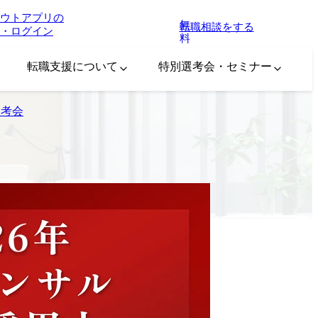
ウトアプリの
無
転職相談をする
・ログイン
料
転職支援について
特別選考会・セミナー
選考会