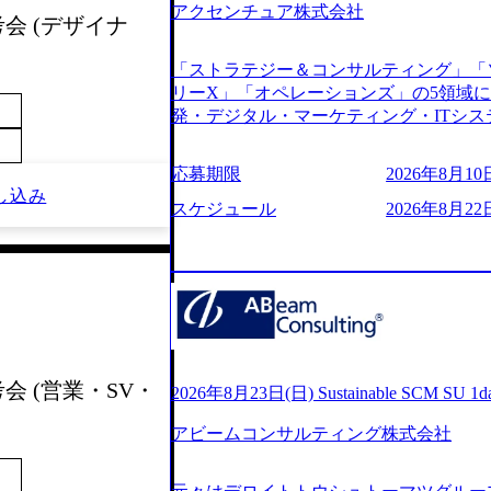
アクセンチュア株式会社
s://www.youtube.com/watch?v=
考会 (デザイナ
りながら安定した事業を展開し、高い安定
に1兆円を目指す日本にもなかなかない
「ストラテジー＆コンサルティング」「
130%成長 https://storage.googleapis.com/our-v
リーX」「オペレーションズ」の5領域
20251030164405_5c527843-d227-4df8-b86c-5
発・デジタル・マーケティング・ITシ
googleapis.com/our-vision-production.apps
からその実行的側面であるITサービスの
f6-0539-4887-84d7-34c8d8544226_
ファームである あらゆる産業において非常
上もの新規事業を立ち上げているため様
応募期限
2026年8月10日
ne Global 500社の80％以上の企
が活発であり、多様なスキルを1社で身
し込み
ジェクトは「ファーストリテイリングに
スケジュール
2026年8月22
かする「オールインハウス」型の組織体
のDX化支援」「ヴィヴィアン・ウエス
主体的かつ柔軟なキャリア形成が可能。 https://stora
ンサルティング活動のみならず、2021年にはKD
uction.appspot.com/public/images/2025103
を設立し、人工知能とデータアナリティ
88_1200x698.webp ## 働き方／
する活動や、デジタル人材育成の支援も盛んに行う 採
り、 働き甲斐のあるランキング、新卒注
e.com/content/dam/accenture/final/accenture
であり株主からの圧力がないため事業創
e.pdf#zoom=50) 女性の活躍について (https://www
て長期的な成長を若手に任せられる環境
inal/careers/corporate/document/wom
重視するため出社勤務。1日の労働時間平均9
会 (営業・SV・
ログ (https://www.accenture.com/jp-ja/b
2026年8月23日(日) Sustainable SCM SU 
年間データ、エンジニア組織） 2026年8月22日(
経営」 (https://business.nikkei.com/atc
日(月) 16:00 ※応募者が定員を上回
アビームコンサルティング株式会社
理由【コンサル業界俯瞰マップ】 (https://diamo
ていただきます。ご了承ください。 ● 当日
店出身者などマーケティングのトップ人材が集結するワケ 
説明会終了後、随時ご案内) ※全てリモ
e/detail/45446) エンジニアから
別に当日の面接案内をお送りいたします