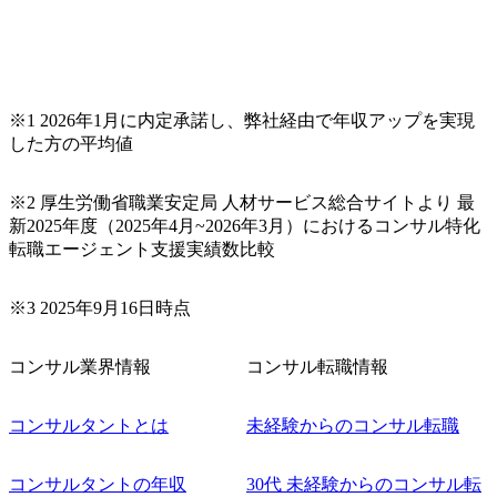
9:00～20:00) ・書類免除でのご対応もしておりますので担当
リクルーターまでご相談下さい。 ・ご希望の方は、会社説
明会兼現場座談会実施後、カジュアル面談もしくは1次選考
の対応もさせて頂きますので担当リクルーターまでご相談
下さい。なお、当日はコンテンツに変更があること、ご了
承ください。 【服装・持ち物】 ・特になし カジュアルな服
※1 2026年1月に内定承諾し、弊社経由で年収アップを実現
装でご参加ください。 【募集ポジション】 ITコンサルタン
した方の平均値
ト(役職問わず) 【案件内容(一例)】 ・IT戦略立案/IT中長期
ロードマップ策定 ・全社クラウド基盤グランドデザイン策
※2 厚生労働省職業安定局 人材サービス総合サイトより 最
定 ・全社デジタルトランスフォーメーション企画構想 ・業
新2025年度（2025年4月~2026年3月）におけるコンサル特化
務/組織/システムの現状分析/RPA選定/導入/実装 ・プライベ
転職エージェント支援実績数比較
ート/パブリッククラウド導入 ・AI活用による業務効率化/
業務再構築 ・IoTを活用したデジタルワークスタイル変革案
企画 ・Disruptive Technologyを活用した新規事業の立案/推
※3 2025年9月16日時点
進 など 【中途入社社員の入社の決め手(一例)】 ・創業
フェーズに参画し、コアメンバーとして会社を一緒に創り
コンサル業界情報
コンサル転職情報
上げていきたい ・サービスやソリューションに捉われず、
顧客が真に求めるサービスを提供したい ・様々な業種業界
でのプロジェクトに参画し、自身のスキルアップを図りた
コンサルタントとは
未経験からのコンサル転職
い ・エンジニア経験を活かして要件定義や提案、企画とい
った上流工程にチャレンジしたい ・コンサルのみならず新
コンサルタントの年収
30代 未経験からのコンサル転
規事業開発にも興味があり、ゆくゆくはチャレンジしてみ