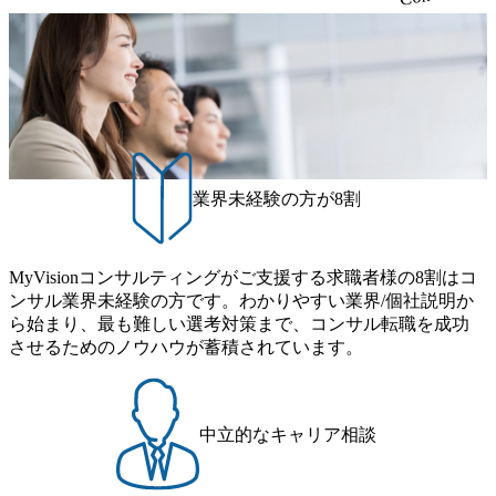
り、常に刺激を受けながらプロジェクトワークが可能 総合
制的に別のプロジェクトに異動することが可能。その結
コンサルティングファームの名の通り、全方位のクライア
果、<u>退職率も10%程度</u>(他社平均は2～30%程度) 残業
ントに対して様々なプロジェクトが存在しており、手を上
時間は<u>平均30時間程度。</u>バリューが出ていないから
げれば常に新しいテーマのチャレンジ機会を提供している
残業代をつけさせないといったことはしない DE&Iにおいて
（ワンプール制） そのため、全体の離職率10％以下、未経
は女性活用や外国人/高齢者/障碍者などさまざまなバックグ
験3年未満の離職率は0％と驚異の定着率を誇る 大手ファー
ラウンドを持つメンバーの働く環境を整えている SDGsの推
ムと同水準以上の報酬制度であり、ファーム経験者の場合
進にも積極的で、プロボノ支援等を行っている 部活動も活
は、転職時報酬アップが基本 強く「個人」の成⾧を重視す
発で、多くのクラブが立ち上がっており、さまざまな役
業界未経験の方が8割
るカルチャーであり、昇進に枠もなく、今ならReadyになれ
職・所属・組織を超えて社員間のネットワーク形成・交流
ば上がれる環境となっている 安定した経営環境の下、コン
の場となっている <u>教育・研修プログラムが非常に充実</
サルティングファームの立ち上げフェーズに関わることが
u>しており、自己成長の機会も多い DirTuneという社内限定
MyVisionコンサルティングがご支援する求職者様の8割はコ
できる 豊富な経験を持つコンサル経験者の場合は、自らチ
番組があり、新卒紹介、会社の七不思議紹介等、規模が大
ンサル業界未経験の方です。わかりやすい業界/個社説明か
ームを立ち上げることが可能 裁量をもった営業活動、デリ
きくなっていく中で社員同士のつながりを広げる取り組み
ら始まり、最も難しい選考対策まで、コンサル転職を成功
バリー活動ができる(スタートアップとの協業、新規ソリュ
もしている 今後の成長戦略として海外展開を見据えてい
させるためのノウハウが蓄積されています。
ーションの開発 など) シンプレクスの顧客基盤、エンジニ
る。足元のグローバル案件割合は10%程度だが、英語が得
アケイパビリティを活かた確度の高い事業立ち上げが経験
意でグローバル案件に興味がある方はアサインされるチャ
できる 2026年8月21日(金) 19:30〜21:30 (19:20開場) 2026年8
ンスも大きい。 代表インタビュー https://note.com/dirbato/n/n0
月12日(水) 16:00 ※参加状況によっては抽選とさせていただ
a040c36b128 Forbes JAPAN BrandVoice Studio 「使命はテクノ
中立的なキャリア相談
く可能性がございます。 このたび、ファーム経験者の方を
ロジーで企業の可能性を引き出すこと。日本に求められるI
対象にした懇親会形式の採用イベント「サロンイベント」
Tコンサルタントという伴走者」 https://forbesjapan.com/article
を開催いたします。 カジュアルな場で現場社員と直接交流
s/detail/67452 Forbes JAPAN BrandVoice Studio 「コンサル業