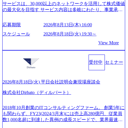
的とした「語学研修」、効果的なプレゼンのポイントを掴
サービスは、30,000以上のネットワークを活用して株式価値
4e4b-6aae-45a6-a0ce-b98154c816a2_1153x543.webp メンバー情
み実践に強くなるための「プレゼン研修」、自社キャリア
の最大化を目指す サービス内容は多岐にわたり、事業承継
報 (https://www.xspear.co.jp/member/)一部抜粋 - 伊勢山 昇吾氏:
アドバイザーによる自身のキャリア構築をめざす「キャリ
コンサルティングやM&Aアドバイザリー、財務アドバイザ
ベイカレントにてIT戦略立案から実装支援を軸に、様々な
ア開発研修」などがある 生産現場を含む全部門でフレック
リーなどが含まれており、幅広いニーズに対応 譲渡企業に
業界で新規事業戦略、成長戦略、PMI推進、業務改革等の幅
スタイム制度を実施しており、月単位の決められた労働時
応募期限
2026年8月13日(木) 16:00
対しては完全成功報酬制を採用し、M&A以外の選択肢も尊
広いプロジェクトに従事 - 鈴木健仁氏：新卒でベイカレン
間の範囲内で、出社・退社の時刻を社員の自己裁量に委
重する姿勢を持ち、将来の株価成長を取り込むスキームの
トに入社し最年少ディレクターを経てXspearに参画 - 梶田
スケジュール
2026年8月18日(火) 19:30～
ね、ワークライフバランスを図りながら効率的に働くこと
構築や事業承継支援も行う TWOSTONE&SonsグループはM
威人氏：BCG出身。金融業界における戦略策定、DX戦略立
ができる 【休日】 土日祝休みの完全週休2日制 2025年度の
View More
&A業界のリーディングカンパニーであり、領域にこだわら
案、人事組織テーマに強みを持ち、メディア・エンタメ業
年間休日は125日（GW8日、夏季9日、年末年始9日） 有給
ず幅広い案件に携わりながら自己成長とキャリアの挑戦が
界においてはDX戦略立案、NFT等の新規事業立案を得意と
休暇は年間24日（4月1日入社の場合）で、入社日に付与さ
可能 M&Aセンター出身者3名がメインメンバーであり、経
する。 - 藏満 一馬氏：アクセンチュア出身。金融業界を中
れます。 年次有給休暇の残日数は、翌年度に繰り越すこと
受付中
セミナー
験豊富なアドバイザーと共に働くことで、M&Aや財務アド
心に、DX戦略策定、新規事業立案、組織変革、規制対応等
ができます。 慶弔休暇は、事由により取得可能日数は異な
バイザリーなどの専門知識を獲得し、キャリアを発展させ
の幅広いプロジェクトを主導する。 - 天野 善仁氏：19卒Pw
りますが、3～7日の連続休暇を取得できます。 リフレッシ
る機会が提供される 主担当成約で10件以上ある人は課長職
C出身。Xspear最年少シニアマネージャー 社員インタビュー
ュ休暇は、規程で定める勤続年数ごとに、連続5日のリフレ
となり、平均3000万～4000万の年収となる 内訳としては個
ページ (https://www.xspear.co.jp/career/interviews/) 戦略だけの
2026年8月18日(火) 平日会社説明会兼現場座談会
ッシュ休暇を取得できます。 【育児や子の看護、介護など
人インセンティブ＋チームインセンティブ 課長は部下を育
コンサルは終わり──コンサル業界の風雲児に聞く。“これ
の制度】 育児休暇： 対象：小学校1年修了時の3月31日まで
株式会社Dirbato（ディルバート）
成活躍させるためのナレッジシェアおよび丁寧なOJTを欠か
から”のコンサルの在り方 (https://www.businessinsider.jp/articl
の子を育てるすべての従業員※期間：通算3年間 短時間勤
さずにチームとして動く組織風土がある 2026年8月18日(火)
e/20250205-simplex-xspear/) Xspear Consultingがえるぼし認定
務： 対象：小学校卒業までの子を育てるすべての従業員 1
19:30～ 所要時間 : 約1時間 2026年8月13日(木) 16:00 ＼応募
を取得 (https://www.agara.co.jp/article/382811) シンプレクスと
2018年10月創業のITコンサルティングファーム。 創業5年に
日2時間15分まで、始業・終業時刻の繰り上げ・繰り下げが
意思不問・業界未経験歓迎！／ M&A承継機構のビジョンや
Xspear Consultingが、東京都港区の行政手続き100%デジタル
も関わらず、FY23(2024/3月末)には売上高280億円、従業員
可能 子の看護休暇： 子1人につき5日まで取得でき、1時間
業務内容、実際の働き方について詳しくお伝えするオンラ
化を支援 (https://www.afpbb.com/articles/-/3520247) 【未経験
数1,000名超に到達した異例の成長スピードで、業界最速と
単位で取得することも可能 家族看護休暇： 5日まで取得で
イン説明会を開催いたします。 M&A業界に興味があり、ま
者】 ・年収UPでのオファー ・ワンプールで様々なインダ
なる10期1,000億円に対して、現状では計画値を上回る事業
き、1時間単位で取得することも可能 【独身寮、住宅手当制