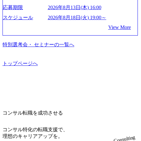
ずはどんな仕事か知りたい 転職を考えたばかりで、幅広く
ストリーやソリューションを裁量をもって経験できる ・上
成⻑を遂げている。 現在コンサルティングファームでは外
度など】 独身寮：富山事業所の近くに、白風寮と青風寮の2
応募期限
2026年8月13日(木) 16:00
業界の情報を集めたい 働くイメージを具体的に知りたい M
流工程、先端技術を学べる環境 【コンサルファーム経験
資も含めて売上高TOP10にランクインしている。 主力事業
つの寮があり、以下の入居基準を満たす方が入居可能で
&A業界にご興味がある方、転職を少しでもお考えの方はも
者】 ・専門領域に軸足を置きながら、他領域にもチャレン
はITコンサルティング。幅広い業界の大企業を中心に、IT
スケジュール
2026年8月18日(火) 19:00～
す。 ＜入居基準＞ ・満33歳までの独身者 ・自宅から勤務地
ちろん、情報収集をしたい方でも歓迎です。お気軽にご参
ジできる環境 ・タイトルアップでのオファー ・現職ファー
戦略策定等の上流工程から実装・運用定着まで一気通貫で
までの通勤総時間が2時間を超えること 住宅手当： 本社の
View More
加ください。 当日は、質疑応答のお時間もご用意しており
ムより高いオファー年収 ・実力主義でプロモーションでき
支援している。 他方、インキュベーション事業を手掛けて
近くには独身寮や社宅等が無いため、条件を満たす方には
ます。 是非、説明会にてお話できることを楽しみにしてお
る（ダブルスキップもあり） ・週に1度のアサインｍｔｇで
いるのも同社の特徴であり、 自社で新規事業開発も手掛け
住宅手当を支給します。 また、独身寮は男性のみの入居と
ります。 説明会後にアンケート回答をお願いいたします。
こまめに社員のキャリアについて検討してもらえる。結
つつ、複数社への出資～ハンズオン支援も行っている。 (参
特別選考会・ セミナーの一覧へ
なるため、入居基準を満たす女性には住宅手当を支給しま
オンライン(Google meets)
果、なりたいキャリアを反映できるｐｊにアサインしても
考) https://www.dirbato.co.jp/service/incubation.html (https://www.
す。 住宅手当は、一般賃貸物件を従業員が契約し、規程で
らえる ・シンプレクスというテクノロジーに強い部隊がい
dirbato.co.jp/service/incubation.html) 大手総合系コンサルティ
定める金額を会社が支払います。 その他： 採用時や転勤等
るため、エンジニアの視点からも協業しクライアントへ価
ングファームや、Slerなどから優秀層が多数ジョイン。 http
トップページへ
による引っ越し費用は、会社が負担します。 2026年8月18日
値提供できる ・デリバリー中心の案件もあればセールス中
s://storage.googleapis.com/our-vision-production.appspot.com/publi
(火) 19:00～20:00 2026年8月13日(木) 16:00 応募をご検討され
心の案件もあり、個々の裁量や得意領域に合わせた売り上
c/images/20240925205344_42693807-c7d5-418f-965b-3a03a5dd5
ている方を対象に、会社説明会を実施予定です。 ● 求人名
げの立て方を選べる ここ1年で社員数60名⇒100名超、売上
723_1200x559.webp 楽天グループ、SMBCグループ、NTT、
・【富山】半導体製造装置の生産エンジニア(製造・生産工
今期18億円⇒来期30億円（いずれも約170％アップ）と急成
良品計画、ファーストリテイリング等大手企業が中心顧客
程の管理業務) ※主任候補・リーダークラス ・【砺波】半
長中のファームである また、成長中ファームのため優秀な
直近では大阪万博のプロジェクトをAC、PwCとのコンペに
導体製造装置の生産エンジニア(製造・生産工程の管理業務)
上司の近くで働けるチャンスも多い(ボストン・コンサルテ
勝ち受注。 業務システム、ToC向けアプリ、セキュリティ
※主任候補・リーダークラス オンライン (Microsoft Teams)
ィング・グループ出身者等 (https://www.xspear.co.jp/member/ta
等万博に関するあらゆるIT関連業務をコンサルティングし
※顔出しは不要です。ご質問頂く際のみ、顔出ししていた
コンサル転職を成功させる
keto_kajita/)） 多様なメンバー、多様なプロジェクトによる
ている。 <u>ワンプール制</u>を取っており、業界の枠に縛
だければと存じます。
自己成長機会が多く、新たなチャレンジが可能 100名規模に
られず様々な案件にチャレンジ可能 専属の営業部隊がお
も関わらず、外資系戦略コンサルティングファームや総合
り、<u>営業活動に工数を割かれることなくデリバリーに注
コンサル特化の転職支援で、
系コンサルティングファームをはじめ、メーカー、ITベン
力可能</u> 従業員満足度を非常に重視しており、意にそぐ
理想のキャリアアップを。
Consulting
チャー、外資系金融機関など多彩な出自で構成されてお
わないプロジェクトにアサインされてしまった場合、半強