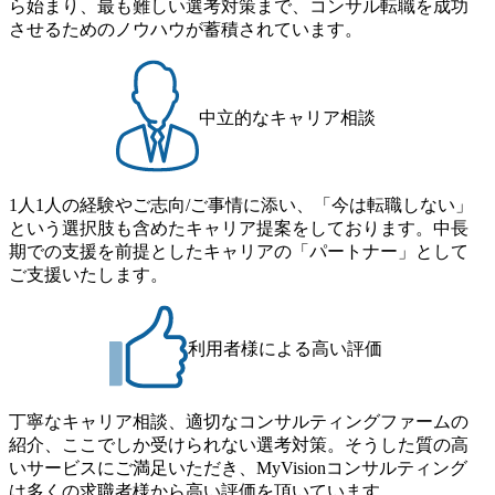
ら始まり、最も難しい選考対策まで、コンサル転職を成功
スがあり、 働き甲斐のあるランキング、新卒注目ランキン
提供 2026年8月22日(土) 9:00～19:30頃 ※選考会参加人数に
ーションで区切られていない組織です(ワンプール制) ● 海外
させるためのノウハウが蓄積されています。
グ受賞歴多数 あえての未上場であり株主からの圧力がない
より変動 2026年8月7日(金) 16:00 参加予定DTE ① MRS-IMS
事業拠点をシンガポールに設立し、グローバル案件に対応
ため事業創造の自由度が高く、赤字事業でも投資して長期
(旧ITXO-IMS) ② TS&T(旧TS&A) ③ CyberSecurity ④ IES ⑤ I
するコンサルティング体制を構築しています 東京都中央区
的な成長を若手に任せられる環境 対面でのコミュニケーシ
TS-Fukuoka ⑥ AMS-PRD ⑦ AMS-H&PS オンライン (Teams)
八重洲2-2-1 東京ミッドタウン八重洲 八重洲セントラルタワ
ョンメリットを重視するため出社勤務。1日の労働時間平均
ー8階 受動喫煙対策 : 執務室内禁煙、ビル内喫煙室あり WE
中立的なキャリア相談
9.2時間、有休消化率81%(2024年度の年間データ、エンジニ
B 書類選考通過後に、GAB試験に合格している方 ● テクノ
ア組織） 2026年8月22日(土) 10:00～最長16:00 2026年8月10
ロジーコンサルタント ・4年生大学卒業に限る ・大手総合
日(月) 16:00 ※応募者が定員を上回る場合は、厳正なる審査
コンサルティングファームのITコンサル部門におけるコン
の上参加者を決定させていただきます。ご了承ください。
1人1人の経験やご志向/ご事情に添い、「今は転職しない」
サルティング経験5年以上 ● 戦略コンサルタント ・4年生大
● 当日の流れ 受付 → 会社説明会 → 面接(会社説明会終了
という選択肢も含めたキャリア提案をしております。中長
学卒業に限る ・以下のいずれかの実務経験を有する方
後、随時ご案内) ※全てリモートにて実施します。 ※参加
期での支援を前提としたキャリアの「パートナー」として
- MBB及び戦略ファームでのコンサルティング経験2年以
される方に個別に当日の面接案内をお送りいたします。 ※
ご支援いたします。
上 - BIG4のStrategy部門におけるコンサルティング経験2
通常の選考フローと異なり、事前に適性検査をご受検いた
年以上 ● 求める人物像 ・高いコミュニケーション能力をお
だきます。 ● 詳細 デジタルイノベーション事業部でのポジ
持ちの方 ・最新のトレンド・テーマや事例にキャッチアッ
ションサーチになります。 ご経験やスキル、そして適性や
プし、バイタリティーを持ってチャレンジできる方 ・自ら
利用者様による高い評価
志向性に合わせて、以下のいずれかの役割でご活躍いただ
コンサル業界やクライアント動向を把握し、クライアント
きます。 ※本求人はレバテック株式会社の雇用となりま
や自社への提案などに積極的に関わることができる方 ・ス
す。 ※案件によっては客先に出向いての作業も発生しま
ケジューリング(優先順位付け含む)など、ビジネスベーシッ
丁寧なキャリア相談、適切なコンサルティングファームの
す。 ＜ITコンサルタント＞ Webアプリケーション、SaaS系
クスキルが習得できている方
紹介、ここでしか受けられない選考対策。そうした質の高
の領域において、大手・ベンチャー・スタートアップ企業
いサービスにご満足いただき、MyVisionコンサルティング
に対する課題解決支援を行います。 直近の案件では、大規
は多くの求職者様から高い評価を頂いています。
模基幹システムにおける最上流のPoC(概念実証)支援から構