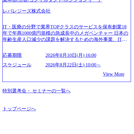
は2019年11月に設立され、成長期といわれるフェーズにあ
トは各業界上位5社をターゲットとし、特にCXOクラスから
2/Accenture-Recruiting-Brochure.pdf#zoom=50) 女性の活躍につ
ります。 事業・組織を拡大していく時期のため、メンバー
「新規事業戦略」「既存事業のトランスフォーメーショ
レバレジーズ株式会社
いて (https://www.accenture.com/content/dam/accenture/final/caree
や組織がスケールしていく過程を体感できます。 また、希
ン」の依頼を多数いただいています。 (2)「SIerやPMO支援
rs/corporate/document/women-brochure.pdf#zoom=50) 社員発信
望者はパートナー以外でも大手役員の方へのセールスにも
を積極的に獲得しない」、弊社がプライムである「戦略」
のキャリアブログ (https://www.accenture.com/jp-ja/blogs/japan-
参加できる環境です。 自ら案件を取り、プロジェクト体制
IT・医療の分野で業界TOPクラスのサービスを保有創業18
案件をメインとしたコンサルティングを行います ＜プロジ
careers-blog) 江川社長が語る「105点経営」 (https://business.ni
を作っていくことも可能です。 ● 事業会社機能にも携われ
年で年商1000億円規模の急成長中のメガベンチャー 日本の
ェクト一部抜粋＞ ・海外事業(新規・既存)事業のビジネス
kkei.com/atcl/gen/19/00604/021600008/) 規模拡大で成功する理
る 弊社にはコンサルティング事業以外にもSaaSプロダク
年齢生産人口減少の課題を解決するための海外事業、IT事
モデル検討支援 ・金融領域におけるAIを活用した事業戦略
由【コンサル業界俯瞰マップ】 (https://diamond.jp/articles/-/34
ト・メディア・地方創生事業があるため、上記事業に携わ
業、医療・介護事業、若手キャリア、新規事業といった40
検討支援 ・新規ICT事業戦略策定支援 ・スマートシティ領
6218) 大手広告代理店出身者などマーケティングのトップ人
ることも可能です。コンサルタントとしての経験を活かし
以上の事業を展開する オールインハウスの組織体制をとっ
域における地域活性アプリ企画支援及び実行支援 ・ロボテ
材が集結するワケ (https://markezine.jp/article/detail/45446) エン
応募期限
2026年8月10日(月) 16:00
ながら自らプロダクト開発や自社の業務改善ができます。
ており社内で新しい事業開発などの人員調達できる 独立資
ィクスソリューションを活用した事業戦略策定及び営業支
ジニアからコンサルタントへ。会社に入って、何が変わっ
(希望者のみとなります) ● BIG4・アクセンチュアをはじめ
本経営をとっており、事業創造の自由度が高い https://storag
スケジュール
2026年8月22日(土) 10:00～
援 ※その他新規事業や既存デジタルトランスフォーメーシ
た？ (https://www.businessinsider.jp/post-288838) プラダ：ラグ
e.googleapis.com/our-vision-production.appspot.com/public/image
とした大手外資系コンサルファーム出身者が多く集まって
ョンの案件が多数 ● マネージャー プロジェクトの管理者と
ジュアリー製品のパーソナライゼーション (https://www.acce
View More
s/20240925162633_7242d0de-3e54-4f03-b076-00318d5c0dff_120
います ● 平均年齢は35歳で、幅広い年齢の方が活躍してい
して、プロジェクト・メンバーの管理・運営を担う。プロ
nture.com/jp-ja/case-studies/song/prada-luxury-product-customizati
0x644.webp レバレジーズ株式会社 会社説明資料 (https://spea
ます ● インダストリー・ソリューションで区切られていな
ジェクト設計から管理・推進、クライアントとのコミュニ
on) 大正製薬：ITカーブアウト支援 (https://www.accenture.co
kerdeck.com/leverages/leverages-hui-she-shao-jie-zi-liao-zhong-tu-
い組織です(ワンプール制) ● 海外事業拠点をシンガポールに
特別選考会・ セミナーの一覧へ
ケーション、成果物の品質管理、メンバーの育成などを担
m/jp-ja/case-studies/consulting/taisho-pharmaceutical)（ストラテ
cai-yong-xiang-ke) 「働く人」「事業・サービス」「カルチャ
設立し、グローバル案件に対応するコンサルティング体制
当。 ● シニアマネージャー 主要なプロジェクトの責任者と
ジー & コンサルティング） ソフトバンク：初のオンライン
ー」など、レバレジーズのリアルを取り上げています！ (htt
を構築しています 東京都中央区八重洲2-2-1 東京ミッドタウ
して、マネージャーの管理、及びプロジェクト推進を担
開催「SoftBank World 2020」でマーケ＆営業のDX実現 (http
ps://melev.leverages.jp/) レバレジーズグローバル、大分県より
ン八重洲 八重洲セントラルタワー8階 受動喫煙対策 : 執務室
トップページへ
う。プロジェクト全体の品質管理や、会社経営の観点から
s://www.accenture.com/jp-ja/case-studies/communications-media/so
「外国人留学生等受入環境整備事業委託業務」を受託 (http
内禁煙、ビル内喫煙室あり WEB ・書類選考を通過された方
ftbank)（通信） 経済産業省：事業者の申請手続きを電子化
提案活動、社内トレーニングを実施。 ● アソシエイトパー
s://prtimes.jp/main/html/rd/p/000000612.000010591.html) レバレ
・すでに応募いただいている方で、書類選考を通過し面
する「保安ネット」を構築。省庁DXの先進事例を実現 (http
トナー 主要クライアントの責任者として、大規模/高難易度
ジーズ、モチベーション管理システム「NALYSYS」リリー
接・面談未実施の方 ● テクノロジーコンサルタント ・4年
s://www.accenture.com/jp-ja/case-studies/public-service/meti-indust
プロジェクトの統括管理・推進を担う。会社経営の観点か
ス (https://prtimes.jp/main/html/rd/p/000000622.000010591.html) Y
生大学卒業に限る ・大手総合コンサルティングファームのI