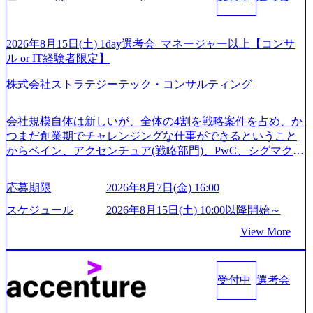
ご応募いただいてもご対応できない可能性がございます ※
弊社がコンサルタント未経験 or IT未経験と判断させていた
だいたご応募者様については、1dayではなく通常選考での
2026年8月15日(土) 1day選考会_マネージャー以上【コンサ
ご案内とさせていただきます ● 面接(1次・最終を一度の面
ル or IT経験者限定】
接で実施) ※面接終了しましたら、後日弊社担当者より結果
株式会社ストラテジーテック・コンサルティング
についてご連絡させていただきます。 ● 一日で最終面接ま
で完了する選考会となります 内定の判断がつかなかった場
合、後日面接や面談のお時間をいただく場合がございます
会社規模自体は新しいが、全体の4割を戦略案件を占め、か
● 面接、条件面談それぞれ最大1時間を想定しております ・
つまだ創業期でチャレンジングな仕事ができるということ
実施前日までに日程およびURLを共有させていただきます
からベイン、アクセンチュア(戦略部門)、PwC、シグマクシ
・面接および条件面談ともに、どの時間開始となってもご
ス、IBM、リッジラインズなど大手ファームからも優秀層
対応いただけるよう、候補者様のご予定をご都合いただけ
が続々ジョインするピュアな戦略を伸ばす新興ファーム。
応募期限
2026年8月7日(金) 16:00
ますと幸いです ※1day選考会のご参加希望の方は、事前に
事業会社機能へ携われる可能性※SaaSプロダクト、地方創
GAB試験を受検いただきます(受験期限は1day選考会実施日
生、メディアなど リモート比率99%、福岡や北海道在中者
スケジュール
2026年8月15日(土) 10:00以降開始～
の3日前まで)。 ※ただし、30代以上のコンサルファーム経
もいて働きやすい環境※コンサルクラスから 製造業、金融
View More
験3年以上の方はGAB受検免除、書類選考のみ。 書類選考
業、通信業界に強みがあり、ヘルスケアな業界は広げてい
通過後に、GAB試験に合格している方へ1day選考会当日の
く予定 インセンティブ支給という他社にはない制度 ワンプ
ご案内をさせていただきます。 急速なグローバル化により
ール制を敷く、柔軟な組織 2026年8月15日(土) 10:00以降開
既存事業では成長戦略を描く事が困難になった大手企業を
受付中
選考会
始～ 2026年8月7日(金) 16:00 ※枠が限られておりますので、
サポートするため、新規事業立案や既存事業のトランスフ
ご応募いただいてもご対応できない可能性がございます ※
ォーメーション戦略を中心にコンサルティングサポートい
コンサルタント未経験 or IT未経験と判断させていただいた