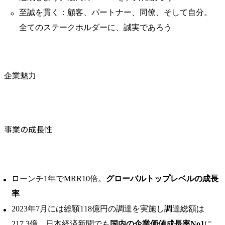
至誠を貫く：顧客、パートナー、同僚、そして自分。
全てのステークホルダーに、誠実であろう
企業魅力
事業の成長性
ローンチ1年でMRR10倍。
グローバルトップレベルの成⻑
率
2023年7月には総額118億円の調達を実施し調達総額は
217.3億。日本経済新聞でも
国内の企業価値成長率No1
に