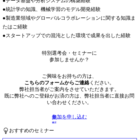
●データ基盤や分析システムの構築経験

●統計学の知識、機械学習のモデル開発経験

●製造業領域やグローバルコラボレーションに関する知識ま
たはご経験

●スタートアップでの混沌とした環境で成果を出した経験
特別選考会・セミナーに
参加しませんか？
ご興味をお持ちの方は、
こちらのフォームからご連絡
ください。
弊社担当者がご案内をさせていただきます。
既に弊社へのご登録がお済の方は、弊社担当者に直接お問
い合わせください。
参加を申し込む
無
料
おすすめのセミナー