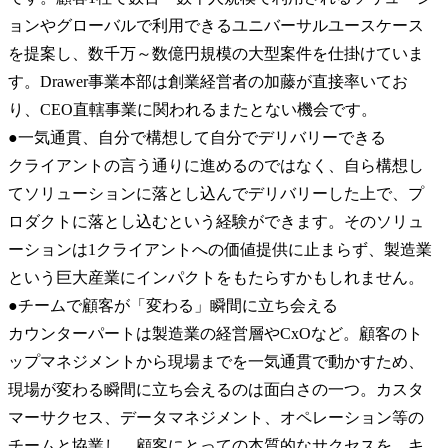
ョンやグローバルで利用できるユニバーサルユースケース
を提案し、数千万～数億円規模の大型案件を仕掛けていま
す。Drawer事業本部は創業経営者の加藤が直接率いてお
り、CEO直轄事業に関われるまたとない機会です。

●一気通貫、自分で構想して自分でデリバリーできる

クライアントの言う通りに進めるのではなく、自ら構想し
てソリューションに落とし込んでデリバリーした上で、プ
ロダクトに落とし込むという経験ができます。そのソリュ
ーションは1クライアントへの価値提供に止まらず、製造業
という巨大産業にインパクトをもたらすかもしれません。

●チームで顧客が「変わる」瞬間に立ち会える

カウンターパートは製造業の経営層やCxOなど。顧客のト
ップマネジメントから現場までを一気通貫で動かすため、
現場が変わる瞬間に立ち会えるのは面白さの一つ。カスタ
マーサクセス、データマネジメント、オペレーション等の
チームと協業し、顧客にとっての本質的なサクセスを、キ