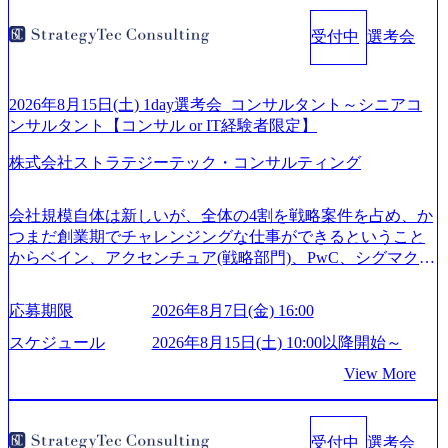
受付中
選考会
2026年8月15日(土) 1day選考会_コンサルタント～シニアコ
ンサルタント【コンサル or IT経験者限定】
株式会社ストラテジーテック・コンサルティング
会社規模自体は新しいが、全体の4割を戦略案件を占め、か
つまだ創業期でチャレンジングな仕事ができるということ
からベイン、アクセンチュア(戦略部門)、PwC、シグマクシ
ス、IBM、リッジラインズなど大手ファームからも優秀層
が続々ジョインするピュアな戦略を伸ばす新興ファーム。
応募期限
2026年8月7日(金) 16:00
事業会社機能へ携われる可能性※SaaSプロダクト、地方創
生、メディアなど リモート比率99%、福岡や北海道在中者
スケジュール
2026年8月15日(土) 10:00以降開始～
もいて働きやすい環境※コンサルクラスから 製造業、金融
View More
業、通信業界に強みがあり、ヘルスケアな業界は広げてい
く予定 インセンティブ支給という他社にはない制度 ワンプ
ール制を敷く、柔軟な組織 2026年8月15日(土) 10:00以降開
受付中
選考会
始～ 2026年8月7日(金) 16:00 ※枠が限られておりますので、