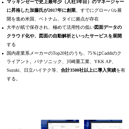
マッキンゼーで史上最年少（入社3年目）のマネージャー
に昇格した加藤氏が2017年に創業
。すでにグローバル展
開を進め米国、ベトナム、タイに拠点が存在
大半が紙で保存され、極めて活用性の低い
図面データの
クラウド化や、図面の自動解析といったサービスを展開
する
国内産業系メーカーのTop20社のうち、75％はCaddiのク
ライアント。パナソニック、川崎重工業、YKK AP、
Suzuki、日立ハイテク等、
合計3500社以上に導入実績
を有
する。