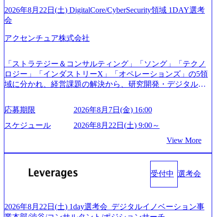
たします。 (1)既存または新規大手事業会社から依頼された
ご応募者様については、1dayではなく通常選考でのご案内
2026年8月22日(土) DigitalCore/CyberSecurity領域 1DAY選考
「経営戦略」等のコンサルティング支援を行います。クラ
とさせていただきます ● 面接(1次・最終を一度の面接で実
会
イアントは各業界上位5社をターゲットとし、特にCXOクラ
施) ※面接終了しましたら、後日弊社担当者より結果につい
スから「新規事業戦略」「既存事業のトランスフォーメー
アクセンチュア株式会社
てご連絡させていただきます。 ● 一日で最終面接まで完了
ション」の依頼を多数いただいています。 (2)「SIerやPMO
する選考会となります 内定の判断がつかなかった場合、後
支援を積極的に獲得しない」、弊社がプライムである「戦
日面接や面談のお時間をいただく場合がございます ● 面
「ストラテジー＆コンサルティング」「ソング」「テクノ
略」案件をメインとしたコンサルティングを行います ＜プ
接、条件面談それぞれ最大1時間を想定しております ・実施
ロジー」「インダストリーX」「オペレーションズ」の5領
ロジェクト一部抜粋＞ ・海外事業(新規・既存)事業のビジ
前日までに日程およびURLを共有させていただきます ・面
域に分かれ、経営課題の解決から、研究開発・デジタル・
ネスモデル検討支援 ・金融領域におけるAIを活用した事業
接および条件面談ともに、どの時間開始となってもご対応
マーケティング・ITシステムの導入など、コンサルティン
戦略検討支援 ・新規ICT事業戦略策定支援 ・スマートシテ
いただけるよう、候補者様のご予定をご都合いただけます
グ領域からその実行的側面であるITサービスの提供まで一
ィ領域における地域活性アプリ企画支援及び実行支援 ・ロ
応募期限
2026年8月7日(金) 16:00
と幸いです ※1day選考会のご参加希望の方は、事前にGAB
貫して支援する総合系・IT系ファームである あらゆる産業
ボティクスソリューションを活用した事業戦略策定及び営
試験を受検いただきます(受験期限は1day選考会実施日の3日
において非常に良質な顧客基盤を築いており、Fortune Globa
スケジュール
2026年8月22日(土) 9:00～
業支援 ※その他新規事業や既存デジタルトランスフォーメ
前まで)。 ※ただし、30代以上のコンサルファーム経験3年
l 500社の80％以上の企業をクライアントとして抱えている
ーションの案件が多数 ● コンサルタント プロジェクトにお
View More
以上の方はGAB受検免除、書類選考のみ。 書類選考通過後
手掛けたプロジェクトは「ファーストリテイリングにおけ
ける個人のタスク管理及び遂行を担う。主な作業として
に、GAB試験に合格している方へ1day選考会当日のご案内
るグローバル化」「資生堂グループのDX化支援」「ヴィヴ
は、仮説検証からクライアント向け資料のドラフト作成、
をさせていただきます。 急速なグローバル化により既存事
ィアン・ウエストウッドの製品開発」など多岐にわたる コ
プロジェクトにおける課題/リスク管理などを担当。 ● シニ
業では成長戦略を描く事が困難になった大手企業をサポー
受付中
選考会
ンサルティング活動のみならず、2021年にはKDDIと合弁会
アコンサルタント プロジェクトメンバーとしてプロジェク
トするため、新規事業立案や既存事業のトランスフォーメ
社「ARISE analytics」を設立し、人工知能とデータアナリテ
トの一領域を担う。主な作業としては、As-Is分析、仮説構
ーション戦略を中心にコンサルティングサポートいたしま
ィクス技術で新たなイノベーションを創出する活動や、デ
築や施策立案、クライアントの上位層向けの報告資料・デ
す。 (1)既存または新規大手事業会社から依頼された「経営
ジタル人材育成の支援も盛んに行う 採用資料 (https://www.ac
2026年8月22日(土) 1day選考会_デジタルイノベーション事
ィスカッションペ ーパーの作成などを担当。 ● 裁量権 弊社
戦略」等のコンサルティング支援を行います。クライアン
centure.com/content/dam/accenture/final/accenture-com/document-
業本部/渋谷/コンサルタント/ポジションサーチ