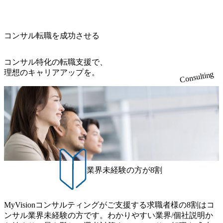
ry-safety-network)（公共サービス） カルビー：SAP HANAの
ら新規クライアント開拓や社内全体のトレーニング、ナレ
ouTube（【公式】レバレジーズCh） (https://www.youtube.co
Tコンサル部門におけるコンサルティング経験5年以上 ● 戦
導入で基幹システムを刷新 (https://www.accenture.com/jp-ja/ca
ッジマネジメントを実施。 ● パートナー 複数の主要クライ
m/@leveragesCh) レバレジーズで活躍するメンバー紹介！〜
略コンサルタント ・4年生大学卒業に限る ・以下のいずれ
se-studies/consumer-goods-services/calbee)（消費財・サービ
アントの統括責任者を担う。主に業界/テーマの有識者とし
管理職種編 〜 (https://www.youtube.com/watch?v=RETwZKac2
かの実務経験を有する方 - MBB及び戦略ファームでのコ
ス） 世界49カ国に約73万人以上（2024年5月時点）の社員を
てプロジェクト全体の品質担保やマネジメント全般を担
コンサル転職を成功させる
UI) レバレジーズで活躍するメンバー紹介！〜 営業職種編
ンサルティング経験2年以上 - BIG4のStrategy部門におけ
擁し、世界120以上の国の企業を顧客に売上641億ドルを誇
当。会社経営の観点から、統括管理を実施。 ● 執行役員 コ
〜 (https://www.youtube.com/watch?v=XJ7Eam0onXA) 創業以
るコンサルティング経験2年以上 ● 求める人物像 ・高いコ
る 日本では2.3万人以上の従業員を擁しており(会計系BIG4
ンサルタントの総括責任者として、プロジェクトに関わ
来黒字を維持し、急成長中でありながら安定した事業を展
コンサル特化の転職支援で、
ミュニケーション能力をお持ちの方 ・最新のトレンド・テ
を上回る規模感)、営業利益率も約15％と驚異的な数字とな
り、クライアントとのリレーションを発展・拡大させるこ
開し、高い安定性を持つ企業へと成長している 10年後に1兆
理想のキャリアアップを。
ーマや事例にキャッチアップし、バイタリティーを持って
っている、売上・従業員数共にこの8年間で4倍近くの成長
Consulting
とをミッションとする。自社へ提言の質を常に高く担保す
円を目指す日本にもなかなかないメガベンチャー。創業か
チャレンジできる方 ・自らコンサル業界やクライアント動
を遂げていることから、今後も高い成長が見込まれる 多く
る責任を担う。 ● 裁量権 弊社は2019年11月に設立され、成
ら黒字経営。年間130%成長 https://storage.googleapis.com/our-
向を把握し、クライアントや自社への提案などに積極的に
の技術者を抱えており、アビームコンサルティングに続い
長期といわれるフェーズにあります。 事業・組織を拡大し
vision-production.appspot.com/public/images/20251030164405_5c
関わることができる方 ・スケジューリング(優先順位付け含
て日本国内2番目にSAP認定コンサルタント制度の有資格者
ていく時期のため、メンバーや組織がスケールしていく過
527843-d227-4df8-b86c-5587f843fdf6_1200x471.webp https://stor
む)など、ビジネスベーシックスキルが習得できている方
数が多く、特にIT領域に強みを持つ グローバルのポジショ
age.googleapis.com/our-vision-production.appspot.com/public/imag
程を体感できます。 また、希望者はパートナー以外でも大
ンに自由に応募できる社内の転職ツール「キャリアズ・マ
es/20251030164946_dc0888f6-0539-4887-84d7-34c8d8544226_1
手役員の方へのセールスにも参加できる環境です。 自ら案
200x666.webp 年間100億円規模の投資の元、10以上もの新規
ーケットプレイス」が存在し、本ツールを活用で上司の引
件を取り、プロジェクト体制を作っていくことも可能で
事業を立ち上げているため様々な業界を経験することが可
き留めを受けずに移動が可能である（異動者は年間約1,000
す。 ● 事業会社機能にも携われる 弊社にはコンサルティン
能 社内転職が活発であり、多様なスキルを1社で身に着ける
名） 残業時間や有休取得率など約10項目を数値化すること
グ事業以外にもSaaSプロダクト・メディア・地方創生事業
ことが可能 事業開発・運用を内包かする「オールインハウ
で、実行前後で離職率を半減させることに成功した 18時以
業界未経験の方が8割
があるため、上記事業に携わることも可能です。コンサル
ス」型の組織体。社内スカウトや社内公募制度を用いて主
降の会議を原則禁止としているほか、在宅勤務制度の全社
タントとしての経験を活かしながら自らプロダクト開発や
体的かつ柔軟なキャリア形成が可能。 https://storage.googleap
展開、ハラスメント抑止に向けた研修の拡充、社外窓口設
自社の業務改善ができます。(希望者のみとなります) ● BIG
is.com/our-vision-production.appspot.com/public/images/20251030
置など徹底的な仕組み化を推進する 育休取得率は男性6
4・アクセンチュアをはじめとした大手外資系コンサルファ
MyVisionコンサルティングがご支援する求職者様の8割はコ
165942_70f09968-1b27-43e6-b849-1cd107c4f488_1200x698.web
5%、女性100%と全国平均を上回る実績を持ち、女性の管理
ーム出身者が多く集まっています ● 平均年齢は35歳で、幅
ンサル業界未経験の方です。わかりやすい業界/個社説明か
p ## 働き方／WLB／待遇 内装8億円超のかっこいいオフィ
職率も21.8%（2023年12月時点）とフレキシブルな働き方を
広い年齢の方が活躍しています ● インダストリー・ソリュ