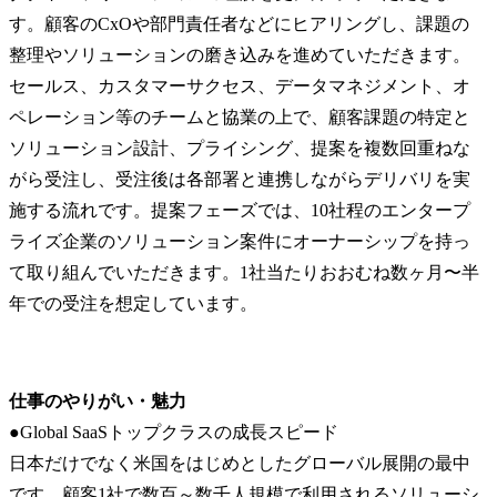
す。顧客のCxOや部門責任者などにヒアリングし、課題の
整理やソリューションの磨き込みを進めていただきます。
セールス、カスタマーサクセス、データマネジメント、オ
ペレーション等のチームと協業の上で、顧客課題の特定と
ソリューション設計、プライシング、提案を複数回重ねな
がら受注し、受注後は各部署と連携しながらデリバリを実
施する流れです。提案フェーズでは、10社程のエンタープ
ライズ企業のソリューション案件にオーナーシップを持っ
て取り組んでいただきます。1社当たりおおむね数ヶ月〜半
年での受注を想定しています。
仕事のやりがい・魅力
●Global SaaSトップクラスの成長スピード

日本だけでなく米国をはじめとしたグローバル展開の最中
です。顧客1社で数百～数千人規模で利用されるソリューシ