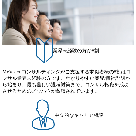
きます。 ● 勤務地 東京都渋谷区渋谷3丁目6-7 渋谷金王タワ
ム ※初回プログラム : 8月29日(土)10:00～13:30 2026年8月12
こともあるが実態としては経営戦略策定や新規事業立案な
ー 事業所内禁煙(入居する施設に喫煙専用室あり) ・就業規
日(水) 16:00 Bain & Company Tokyoでは、「Tokyo Be Bold Pr
どのトップラインを上げるための戦略案件も多く存在 特に
則により就業時間内の喫煙を全面的に禁止 ・禁煙サポート
ogram (女性候補者向け選考支援プログラム)」を実施いたし
スポーツ&エンターテイメント領域ではBig4に先んじて注力
制度あり オンライン ● 必須要件 以下いずれかのご経験をお
ます。クライアントに斬新なソリューションを提供し、複
し、業界内で大きな存在感を誇る 社員の多様化する生活ス
持ちの方 ・システム・ソフトウェア開発経験3年以上 ・要
雑な経営課題を解決するために、チームのダイバーシティ
タイルやライフイベントに対応した働きやすい職場環境を
件定義～基本設計など上流経験2年以上 ・PMO経験2年以上
は欠かせません。是非、ユニークな視点と高い志を持つ女
実現するため、さまざまなサポート制度を導入している 多
● 歓迎要件 ・要件定義から詳細設計までのいずれかの上流
性の皆様に多数ご参画頂きたいと考え、プログラムを開催
文化理解や女性の活躍推進などの取り組み、また、フレッ
工程の経験 ・サブリーダー以上のマネジメント経験 ・お客
致します。 「未経験では難しいのではないか」、「実際女
業界未経験の方が8割
クス制度やフリーロケーション制度、フルリモート制度な
様との折衝経験、交渉経験 ・組織課題に対して主体的に業
性はどのように活躍をしているのか」、「ケース面接の経
どの多様な働き方をサポートする制度が整備されている 202
務改善に取り組まれたご経験 ・アジャイル/スクラムへの興
験がなく対策の仕方が知りたい」などのお声をたくさんい
6年8月23日(日) 9:00～18:00終了 2026年8月12日(水) 16:00 202
味関心 ● 求める人物像 ・リーダーシップが取れる方/一人称
ただいているため、今回のプログラムでは現役の面接官と
6年8月23日(日)にSustainable SCM SU 1day選考会を開催いた
MyVisionコンサルティングがご支援する求職者様の8割はコ
で主体的に動ける方 ・年齢にこだわらず、アドバイスを素
食事などのカジュアルな交流、実際のプロジェクトのケー
します。 当SUは「GlobalでのSCM構築」や「物流・調達コ
ンサル業界未経験の方です。わかりやすい業界/個社説明か
直に受け取れる方 ・推進力のある方
ススタディ、1対1の模擬面接等、複数のセッションを約1か
ストの構造改革」といった伝統的なテーマに留まらずクラ
ら始まり、最も難しい選考対策まで、コンサル転職を成功
月の期間に渡り行い、選考にご参加いただきます。コンサ
イアントがこれから取組むべき「グリーントランスフォー
させるためのノウハウが蓄積されています。
ルタント未経験の方でも、戦略コンサルタントの具体的な
メーション」、「サーキュラーエコノミー(循環経済)」とい
仕事内容からお話をさせていただきますので、戦略コンサ
った社会課題やテーマに対して、グローバル知見と最新の
ルティングにご興味をお持ちの方は、この機会にぜひご応
事例などを基に企業の構造改革と社会価値の創造の取り組
募ください。 ● 応募後のフロー ・書類選考後、対象者の方
みを行うプロフェッショナルチームです。 今回1day選考対
中立的なキャリア相談
にはWebテストを8月20日までに受験いただきます ・8月21
象となるポジションは下記となります。 ・コンサルタント
日までにプログラム参加者をご案内します ・初回プログラ
(調達改革・設備O&M)【SCS SU】 ・コンサルタント(ECM/
ム : 8月29日(土)10:00～13:30 @ベイン東京オフィス(六本木)
SCM構想・PLM/MES改革)【SSC SU】 ・コンサルタント(物