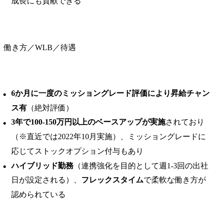
成長にも貢献できる
働き方／WLB／待遇
6か⽉に⼀度のミッショングレード評価により昇給チャン
ス有
（絶対評価）
3年で100-150万円以上のベースアップが実施
されており
（※直近では2022年10月実施）、ミッショングレードに
応じてストックオプション付与もあり
ハイブリッド勤務
（連携強化を目的として週1-3回の出社
日が設定される）、
フレックスタイム
で柔軟な働き方が
認められている