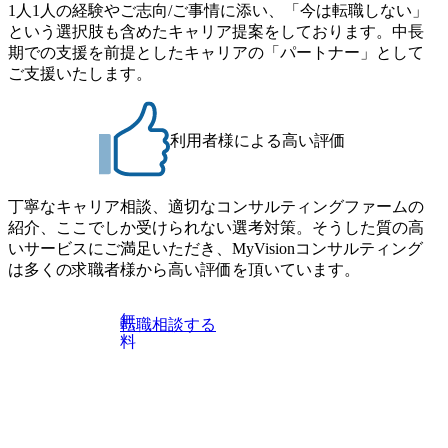
・プログラム期間中はコンサルタントとの食事会、プロジ
1人1人の経験やご志向/ご事情に添い、「今は転職しない」
流改革/需給プロセス改革)【SSC SU】 ・SCM/ECMデータ・
ェクトのご紹介、ケースワークショップなどを実施します
という選択肢も含めたキャリア提案をしております。中長
プロセス分析・AI活用_Sustainable SCM Strategy Unit(Strategy
・10月17日(土)開催の選考会にて採用面接を実施する予定で
期での支援を前提としたキャリアの「パートナー」として
Consultant職)≪東京・大阪≫ ・コンサルタント(SCS SUオー
す ※ご都合が合わない方は別途調整いたします 初回プロ
ご支援いたします。
プンポジション)【SCS SU】 ※当日は全体での会社説明な
グラム : ベイン東京オフィス(六本木) ※イベントによりオン
どはなく、個別選考のみの実施を予定しています ※1名あた
ラインまたはオフラインの実施 ※東京オフィスのみのご応
りの拘束時間は1時間～最大2時間半程度を想定しています
募となります。他オフィス希望を含めたご応募はお受けい
※1次面接と最終面接の間をなるべく空けないよう調整して
利用者様による高い評価
たしかねますのでご了承ください ● フルタイムでの職務経
おりますが、調整が叶わないケースもございます オンライ
歴を2年以上お持ちの方で、東京オフィスのコンサルタント
ン 書類選考通過者
ポジションに応募意思がある方 ● 英語・日本語ともにビジ
丁寧なキャリア相談、適切なコンサルティングファームの
ネスレベルの方 ※日本語が母国語でない方は日本語能力
紹介、ここでしか受けられない選考対策。そうした質の高
試験N1またはそれ相当の上級レベルの日本語力(会話・読解
いサービスにご満足いただき、MyVisionコンサルティング
力)
は多くの求職者様から高い評価を頂いています。
無
転職相談する
料