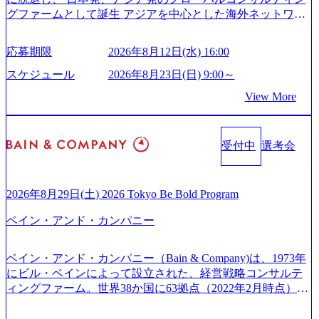
careers-blog) 江川社長が語る「105点経営」 (https://business.ni
グファームとして誕生 アジアを中心とした海外ネットワー
スがあり、 働き甲斐のあるランキング、新卒注目ランキン
kkei.com/atcl/gen/19/00604/021600008/) 規模拡大で成功する理
クを通じ、各国や地域に即したグローバル・サービスを提
グ受賞歴多数 あえての未上場であり株主からの圧力がない
由【コンサル業界俯瞰マップ】 (https://diamond.jp/articles/-/34
供している日系最大級の総合コンサルティングファーム
ため事業創造の自由度が高く、赤字事業でも投資して長期
6218) 大手広告代理店出身者などマーケティングのトップ人
応募期限
2026年8月12日(水) 16:00
『Build Beyond As One ®.』をブランドメッセージに掲げ、
的な成長を若手に任せられる環境 対面でのコミュニケーシ
材が集結するワケ (https://markezine.jp/article/detail/45446) エン
企業や組織の変革を通じて社会や産業の課題を解決し、未
ョンメリットを重視するため出社勤務。1日の労働時間平均
スケジュール
2026年8月23日(日) 9:00～
ジニアからコンサルタントへ。会社に入って、何が変わっ
来のありたい姿を実現するとともに、クライアント変革の
9.2時間、有休消化率81%(2024年度の年間データ、エンジニ
た？ (https://www.businessinsider.jp/post-288838) プラダ：ラグ
View More
確実な実現と社会的価値及び経済的価値の追求にも貢献 NE
ア組織） 2026年8月22日(土) 10:00～最長16:00 2026年8月10
ジュアリー製品のパーソナライゼーション (https://www.acce
Cとの戦略的資本提携も実現して、現在はNECのグループ会
日(月) 16:00 ※応募者が定員を上回る場合は、厳正なる審査
nture.com/jp-ja/case-studies/song/prada-luxury-product-customizati
社であり、戦略、業務改革、IT、組織・人事、アウトソー
の上参加者を決定させていただきます。ご了承ください。
on) 大正製薬：ITカーブアウト支援 (https://www.accenture.co
受付中
選考会
シングなどの専門知識と、豊富な経験を持つ約6,000名を超
● 当日の流れ 受付 → 会社説明会 → 面接(会社説明会終了
m/jp-ja/case-studies/consulting/taisho-pharmaceutical)（ストラテ
えるプロフェッショナルを有する 金融、製造、流通、エネ
後、随時ご案内) ※全てリモートにて実施します。 ※参加
ジー & コンサルティング） ソフトバンク：初のオンライン
ルギー、情報通信、公共事業など幅広い分野をクライアン
される方に個別に当日の面接案内をお送りいたします。 ※
開催「SoftBank World 2020」でマーケ＆営業のDX実現 (http
トとしている SAP領域においては日本市場No.1を誇り、全
通常の選考フローと異なり、事前に適性検査をご受検いた
2026年8月29日(土) 2026 Tokyo Be Bold Program
s://www.accenture.com/jp-ja/case-studies/communications-media/so
世界で6,400件以上、日本国内で企業最多の5,399件のSAP認
だきます。 ● 詳細 デジタルイノベーション事業部でのポジ
ftbank)（通信） 経済産業省：事業者の申請手続きを電子化
ベイン・アンド・カンパニー
定コンサルタント資格を取得している また、日本国内企業
ションサーチになります。 ご経験やスキル、そして適性や
する「保安ネット」を構築。省庁DXの先進事例を実現 (http
として最多の3,200件のSAP S/4HANA®認定コンサルタント
志向性に合わせて、以下のいずれかの役割でご活躍いただ
s://www.accenture.com/jp-ja/case-studies/public-service/meti-indust
資格も保有、さまざまな業界・業種でのプロジェクト実績
きます。 ※本求人はレバテック株式会社の雇用となりま
ry-safety-network)（公共サービス） カルビー：SAP HANAの
ベイン・アンド・カンパニー（Bain & Company)は、1973年
と蓄積されたノウハウを基に独自の方法論やテンプレート
す。 ※案件によっては客先に出向いての作業も発生しま
導入で基幹システムを刷新 (https://www.accenture.com/jp-ja/ca
にビル・ベインによって設立された、経営戦略コンサルテ
を開発し、それらを活用してお客様に最適なSAPコンサル
す。 ＜ITコンサルタント＞ Webアプリケーション、SaaS系
se-studies/consumer-goods-services/calbee)（消費財・サービ
ィングファーム。世界38か国に63拠点（2022年2月時点）、
ティングサービスを提供する https://storage.googleapis.com/our
の領域において、大手・ベンチャー・スタートアップ企業
ス） 世界49カ国に約73万人以上（2024年5月時点）の社員を
東京オフィスは1982年に開設。 「コンサルタントがクライ
-vision-production.appspot.com/public/images/20240925132728_9
に対する課題解決支援を行います。 直近の案件では、大規
擁し、世界120以上の国の企業を顧客に売上641億ドルを誇
アントにお届けするのは単なるレポートではなく、『結