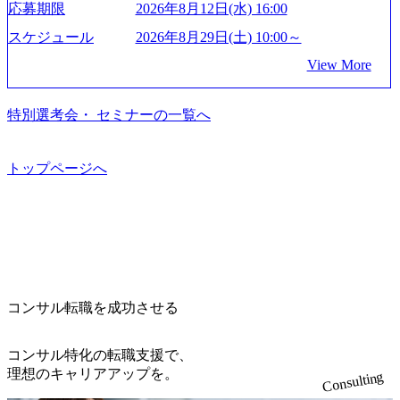
96dc8f2-7d54-42b9-a7ae-8c532c52d3d8_1200x678.webp アビー
応募期限
2026年8月12日(水) 16:00
模基幹システムにおける最上流のPoC(概念実証)支援から構
る 日本では2.3万人以上の従業員を擁しており(会計系BIG4
果』である。」この原則のもと、ベインは1973年に創業さ
ムコンサルティング会社資料 (https://www.abeam.com/content/
想策定、開発マネジメント支援までを一気通貫で担当して
を上回る規模感)、営業利益率も約15％と驚異的な数字とな
れた。クライアントが不確かな未来の中、競争に勝てるよ
スケジュール
2026年8月29日(土) 10:00～
dam/abeam/jp/ja/about/company/ABeamConsultingCompanyProfil
います。 生成AIなどの最新技術とシステムを活用し、顧客
っている、売上・従業員数共にこの8年間で4倍近くの成長
う、カスタマイズされた戦略を策定し、クライアントと共
e_jpn_4.pdf) 『SAP AWARD OF EXCELLENCE 2024』にお
View More
の業務革新と効率化の実現に貢献します。 ＜PL/PM＞ 顧客
を遂げていることから、今後も高い成長が見込まれる 多く
に、提言を具体的な行動に落とし込んでいる。 徹底した
いて優秀賞「プロジェクト・アワード」を受賞 (https://prtime
の要望を深くヒアリングし、企画構想からアジャイル開発
の技術者を抱えており、アビームコンサルティングに続い
「結果主義」を標榜。クライアントのフルポテンシャル実
s.jp/main/html/rd/p/000000010.000123981.html) アビームコンサ
による開発支援までを一気通貫で推進していただきます。
て日本国内2番目にSAP認定コンサルタント制度の有資格者
現を目標に、具体的に目に見える成果を出すことを信条と
特別選考会・ セミナーの一覧へ
ルティング、社員の健康改善を支援 食事・睡眠など可視
プロジェクト提案・推進の中核として、企画・要件定義か
数が多く、特にIT領域に強みを持つ グローバルのポジショ
して、全社戦略やトランスフォーメーション案件を多く扱
化 (https://www.nikkan.co.jp/articles/view/00694812) “失われた3
らテストまでの一連の工程における管理業務に加え、最上
ンに自由に応募できる社内の転職ツール「キャリアズ・マ
っている ベインの社風を体現するものとして「True North」
0年”をアビームの｢人的資本経営｣で取り戻したい (https://ww
流での現状分析、顧客ヒアリング、戦略策定、技術選定、
ーケットプレイス」が存在し、本ツールを活用で上司の引
（真北）という言葉がよくつかわれる。針が少し東に傾い
トップページへ
w.businessinsider.jp/post-283587) アサヒグループホールディン
品質改善なども推進していただきます。 ＜SE＞ 参画いただ
き留めを受けずに移動が可能である（異動者は年間約1,000
て見えるTrue Northとは磁北ではなく真北、風説や思い込み
グスのESG価値の可視化を支援 「インパクト加重会計」
く案件はプライム案件メインです。 要件定義～設計～開発
名） 残業時間や有休取得率など約10項目を数値化すること
による一見正しい答えや、単に理論的に正しいが実行不可
を用いて非財務活動の社会的インパクトを算出 (https://prtime
～テスト～リリース・リリース後対応まで一気通貫でご担
で、実行前後で離職率を半減させることに成功した 18時以
能な答えではなく、企業と社会の最大価値を追求した本当
s.jp/main/html/rd/p/000000015.000123981.html) NECから独立し
当いただきます。 参画当初はご経験に応じたフェーズから
降の会議を原則禁止としているほか、在宅勤務制度の全社
の答えを提供したい、というベインのコンサルティングに
て20年近く成長を続けており、2022年3月期の連結売上高は
ご担当いただき、当社の社員が業務面をサポートしつつ、
展開、ハラスメント抑止に向けた研修の拡充、社外窓口設
おける信念であり、カルチャーにもなっている。 海外オフ
991億円、1,000億円突破が目前となった 2023年4月1日時点
徐々に対応範囲を広げていただきます。 ＜QAエンジニア＞
置など徹底的な仕組み化を推進する 育休取得率は男性6
ィスとの連携が多く、海外プロジェクトへのアサインや海
でグループ従業員数は7523人と、国内でも有数の規模のコ
本質的な品質向上を目的とし、プロジェクトの上流(コンサ
5%、女性100%と全国平均を上回る実績を持ち、女性の管理
外オフィスへのトランスファー制度などが充実している。
ンサルティング会社となり、今後も成長性が大きくみられ
コンサル転職を成功させる
ルティング領域)から参画いただきます。 課題選定から顧客
職率も21.8%（2023年12月時点）とフレキシブルな働き方を
東京オフィスに来るグローバルメンバーも多く、グローバ
る 日本企業的な柔らかい雰囲気が特徴的で、従業員方の人
への企画提案、そして実行までを一気通貫で支援していた
提供 2026年8月22日(土) 面接枠 ①10時開始、②11時開始、
ル・ワンチームで活動している。プロボノ活動にも力を入
柄の良さや未経験者への充実したオンボーディング支援(入
だきます。 アジャイル開発を通じて顧客の要望や提案を柔
③12時開始 2026年8月10日(月) 16:00 各回50分程度を想定 オ
コンサル特化の転職支援で、
れており、これまで多くのNPO・NGOなどの非営利団体に
社時に10日間の間みっちりとコンサルの基礎を支援)を魅力
軟に取り入れながら改善サイクルを回すため、ご自身の提
ンライン 書類選考通過者
理想のキャリアアップを。
無償でコンサルティングを提供している。 2026年8月29日
Consulting
に感じ、他Big4ではなくアビームを選ぶ方も多数 アビーム
案がサービスに直接反映されやすく、高い貢献度を実感で
(土) の対面Kick-offイベントを皮切りに1か月程度のプログラ
といえばSAPをはじめとしたシステム、とイメージされる