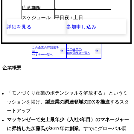
-
応募期限
スケジュール
平日夜 / 土日
詳細を見る
参加申し込み
この企業の特別選考
この企業の
会・
1day選考会一覧へ
セミナー一覧へ
企業概要
「モノづくり産業のポテンシャルを解放する」 というミ
ッションを掲げ、
製造業の調達領域のDXを推進
するスタ
ートアップ
マッキンゼーで史上最年少（入社3年目）のマネージャー
に昇格した加藤氏が2017年に創業
。すでにグローバル展