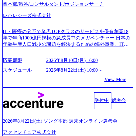
業本部/渋谷/コンサルタント/ポジションサーチ
レバレジーズ株式会社
IT・医療の分野で業界TOPクラスのサービスを保有創業18
年で年商1000億円規模の急成長中のメガベンチャー 日本の
年齢生産人口減少の課題を解決するための海外事業、IT事
業、医療・介護事業、若手キャリア、新規事業といった40
以上の事業を展開する オールインハウスの組織体制をとっ
応募期限
2026年8月10日(月) 16:00
ており社内で新しい事業開発などの人員調達できる 独立資
本経営をとっており、事業創造の自由度が高い https://storag
スケジュール
2026年8月22日(土) 10:00～
e.googleapis.com/our-vision-production.appspot.com/public/image
View More
s/20240925162633_7242d0de-3e54-4f03-b076-00318d5c0dff_120
0x644.webp レバレジーズ株式会社 会社説明資料 (https://spea
kerdeck.com/leverages/leverages-hui-she-shao-jie-zi-liao-zhong-tu-
cai-yong-xiang-ke) 「働く人」「事業・サービス」「カルチャ
受付中
選考会
ー」など、レバレジーズのリアルを取り上げています！ (htt
ps://melev.leverages.jp/) レバレジーズグローバル、大分県より
「外国人留学生等受入環境整備事業委託業務」を受託 (http
2026年8月22日(土) ソング本部 週末オンライン選考会
s://prtimes.jp/main/html/rd/p/000000612.000010591.html) レバレ
ジーズ、モチベーション管理システム「NALYSYS」リリー
アクセンチュア株式会社