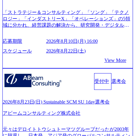
ス (https://prtimes.jp/main/html/rd/p/000000622.000010591.html) Y
ouTube（【公式】レバレジーズCh） (https://www.youtube.co
「ストラテジー＆コンサルティング」「ソング」「テクノ
m/@leveragesCh) レバレジーズで活躍するメンバー紹介！〜
ロジー」「インダストリーX」「オペレーションズ」の5領
管理職種編 〜 (https://www.youtube.com/watch?v=RETwZKac2
域に分かれ、経営課題の解決から、研究開発・デジタル・
UI) レバレジーズで活躍するメンバー紹介！〜 営業職種編
マーケティング・ITシステムの導入など、コンサルティン
〜 (https://www.youtube.com/watch?v=XJ7Eam0onXA) 創業以
グ領域からその実行的側面であるITサービスの提供まで一
来黒字を維持し、急成長中でありながら安定した事業を展
応募期限
2026年8月10日(月) 16:00
貫して支援する総合系・IT系ファームである あらゆる産業
開し、高い安定性を持つ企業へと成長している 10年後に1兆
において非常に良質な顧客基盤を築いており、Fortune Globa
スケジュール
2026年8月22日(土)
円を目指す日本にもなかなかないメガベンチャー。創業か
l 500社の80％以上の企業をクライアントとして抱えている
ら黒字経営。年間130%成長 https://storage.googleapis.com/our-
View More
手掛けたプロジェクトは「ファーストリテイリングにおけ
vision-production.appspot.com/public/images/20251030164405_5c
るグローバル化」「資生堂グループのDX化支援」「ヴィヴ
527843-d227-4df8-b86c-5587f843fdf6_1200x471.webp https://stor
age.googleapis.com/our-vision-production.appspot.com/public/imag
ィアン・ウエストウッドの製品開発」など多岐にわたる コ
es/20251030164946_dc0888f6-0539-4887-84d7-34c8d8544226_1
受付中
選考会
ンサルティング活動のみならず、2021年にはKDDIと合弁会
200x666.webp 年間100億円規模の投資の元、10以上もの新規
社「ARISE analytics」を設立し、人工知能とデータアナリテ
事業を立ち上げているため様々な業界を経験することが可
ィクス技術で新たなイノベーションを創出する活動や、デ
能 社内転職が活発であり、多様なスキルを1社で身に着ける
ジタル人材育成の支援も盛んに行う 採用資料 (https://www.ac
2026年8月23日(日) Sustainable SCM SU 1day選考会
ことが可能 事業開発・運用を内包かする「オールインハウ
centure.com/content/dam/accenture/final/accenture-com/document-
ス」型の組織体。社内スカウトや社内公募制度を用いて主
アビームコンサルティング株式会社
2/Accenture-Recruiting-Brochure.pdf#zoom=50) 女性の活躍につ
体的かつ柔軟なキャリア形成が可能。 https://storage.googleap
いて (https://www.accenture.com/content/dam/accenture/final/caree
is.com/our-vision-production.appspot.com/public/images/20251030
rs/corporate/document/women-brochure.pdf#zoom=50) 社員発信
元々はデロイトトウシュトーマツグループだったが2003年
165942_70f09968-1b27-43e6-b849-1cd107c4f488_1200x698.web
のキャリアブログ (https://www.accenture.com/jp-ja/blogs/japan-
に脱退し、 日本発、アジア発のグローバルコンサルティン
p ## 働き方／WLB／待遇 内装8億円超のかっこいいオフィ