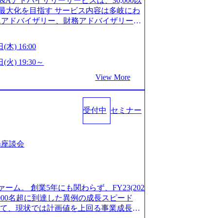
M&Aアドバイザリーサービスは、30,000以
/career/interviews/) 戦略だけのコンサルは終わ
GW8日、夏季9日、年末年始9日） 有給休暇は
最大化を目指す サービス内容は多岐にわ
のコンサルの在り方 (https://www.b
社日に付与されます。 年次有給休暇の残日
Aアドバイザリー、財務アドバイザリーな
plex-xspear/) Xspear Consultingがえるぼし認定を取
。 慶弔休暇は、事由により取得可能日数
 譲渡企業に対しては完全成功報酬制を採
382811) シンプレクスとXspear Consultingが、東京都
得できます。 リフレッシュ休暇は、規程
勢を持ち、将来の株価成長を取り込むスキ
w.afpbb.com/articles/-/3520247)
(木) 16:00
フレッシュ休暇を取得できます。 【育児や
ONE&SonsグループはM&A業界のリー
・ワンプールで様々なインダストリーやソリ
対象：小学校1年修了時の3月31日までの
わらず幅広い案件に携わりながら自己成
(火) 19:30～
上流工程、先端技術を学べる環境 【コン
年間 短時間勤務： 対象：小学校卒業ま
ー出身者3名がメインメンバーであり、経
足を置きながら、他領域にもチャレンジで
View More
間15分まで、始業・終業時刻の繰り上げ・
、M&Aや財務アドバイザリーなどの専門
 ・現職ファームより高いオファー年収 ・
につき5日まで取得でき、1時間単位で取得
が提供される 主担当成約で10件以上あ
ルスキップもあり） ・週に1度のアサイン
00万の年収となる 内訳としては個人インセ
て検討してもらえる。結果、なりたいキ
受付中
セミナー
寮：富山事業所の近くに、白風寮と青風寮
は部下を育成活躍させるためのナレッジシ
もらえる ・シンプレクスというテクノロ
す方が入居可能です。 ＜入居基準＞ ・
して動く組織風土がある 2026年8月18
の視点からも協業しクライアントへ価値
までの通勤総時間が2時間を超えること 住
6年8月13日(木) 16:00 ＼応募意思不問・業界未
あればセールス中心の案件もあり、個々の
等が無いため、条件を満たす方には住宅手
ンや業務内容、実際の働き方について詳しく
場座談会
を選べる ここ1年で社員数60名⇒100
のみの入居となるため、入居基準を満たす
します。 M&A業界に興味があり、まずは
ずれも約170％アップ）と急成長中のファ
手当は、一般賃貸物件を従業員が契約し、
りで、幅広く業界の情報を集めたい 働く
め優秀な上司の近くで働けるチャンスも多
その他： 採用時や転勤等による引っ越し
界にご興味がある方、転職を少しでもお考え
ttps://www.xspear.co.jp/membe
 19:00～20:00 2026年8月13日(木) 1
も歓迎です。お気軽にご参加ください。
バー、多様なプロジェクトによる自己成長機会が多
ァーム。 創業5年にも関わらず、FY23(202
に、会社説明会を実施予定です。 ● 求人名
おります。 是非、説明会にてお話できる
模にも関わらず、外資系戦略コンサルティン
1,000名超に到達した異例の成長スピード
ニア(製造・生産工程の管理業務) ※主任
後にアンケート回答をお願いいたします。
ァームをはじめ、メーカー、ITベンチャ
対して、現状では計画値を上回る事業成⻑を
体製造装置の生産エンジニア(製造・生産工