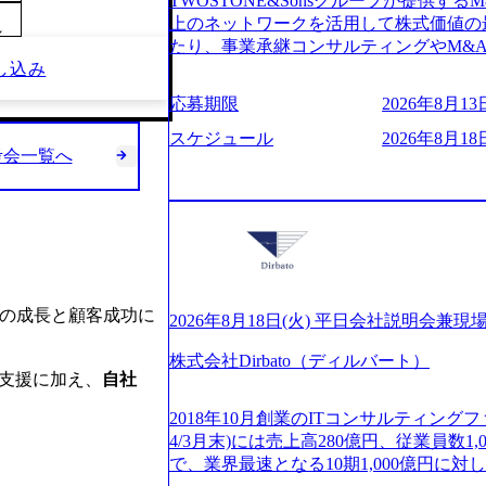
TWOSTONE&Sonsグループが提供する
ビューページ (https://www.xspear.co.jp
2日制 2025年度の年間休日は125日（
上のネットワークを活用して株式価値の
り──コンサル業界の風雲児に聞く。“これから”
～
年間24日（4月1日入社の場合）で、入
たり、事業承継コンサルティングやM&
usinessinsider.jp/article/20250205-sim
数は、翌年度に繰り越すことができます
し込み
どが含まれており、幅広いニーズに対応
得 (https://www.agara.co.jp/article/
は異なりますが、3～7日の連続休暇を取
用し、M&A以外の選択肢も尊重する姿
港区の行政手続き100%デジタル化を支援 (https://ww
応募期限
2026年8月13日
で定める勤続年数ごとに、連続5日のリ
ームの構築や事業承継支援も行う TWOST
【未経験者】 ・年収UPでのオファー 
子の看護、介護などの制度】 育児休暇： 
ディングカンパニーであり、領域にこだ
スケジュール
2026年8月18日
ューションを裁量をもって経験できる ・
子を育てるすべての従業員※期間：通算3
考会一覧へ
長とキャリアの挑戦が可能 M&Aセンタ
サルファーム経験者】 ・専門領域に軸
での子を育てるすべての従業員 1日2時
験豊富なアドバイザーと共に働くことで
きる環境 ・タイトルアップでのオファー
繰り下げが可能 子の看護休暇： 子1人
知識を獲得し、キャリアを発展させる機会
実力主義でプロモーションできる（ダブ
することも可能 家族看護休暇： 5日まで取得でき、1時間単位で取得することも可
る人は課長職となり、平均3000万～40
ｍｔｇでこまめに社員のキャリアについ
能 【独身寮、住宅手当制度など】 独身
ンティブ＋チームインセンティブ 課長
ャリアを反映できるｐｊにアサインして
の2つの寮があり、以下の入居基準を満た
ェアおよび丁寧なOJTを欠かさずにチームと
ジーに強い部隊がいるため、エンジニア
満33歳までの独身者 ・自宅から勤務地
日(火) 19:30～ 所要時間 : 約1時間 202
提供できる ・デリバリー中心の案件も
業の成長と顧客成功に
宅手当： 本社の近くには独身寮や社宅
経験歓迎！／ M&A承継機構のビジョ
2026年8月18日(火) 平日会社説明会兼現
裁量や得意領域に合わせた売り上げの立て方
当を支給します。 また、独身寮は男性
お伝えするオンライン説明会を開催いた
名超、売上今期18億円⇒来期30億円（い
女性には住宅手当を支給します。 住宅
株式会社Dirbato（ディルバート）
どんな仕事か知りたい 転職を考えたばか
ームである また、成長中ファームのた
運用支援に加え、
自社
規程で定める金額を会社が支払います。 
イメージを具体的に知りたい M&A業
い(ボストン・コンサルティング・グループ出身者等 (h
費用は、会社が負担します。 2026年8月18日(火)
の方はもちろん、情報収集をしたい方で
r/taketo_kajita/)） 多様なメン
2018年10月創業のITコンサルティングフ
6:00 応募をご検討されている方を対象
当日は、質疑応答のお時間もご用意して
く、新たなチャレンジが可能 100名規
4/3月末)には売上高280億円、従業員数
・【富山】半導体製造装置の生産エンジ
ことを楽しみにしております。 説明会
グファームや総合系コンサルティングフ
で、業界最速となる10期1,000億円に
候補・リーダークラス ・【砺波】半導
オンライン(Google meets)