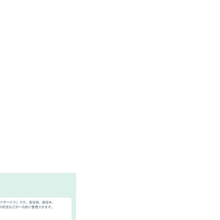
のネットワーク形成・交流の場となってい
充実</u>しており、自己成長の機会も多い
卒紹介、会社の七不思議紹介等、規模が
りを広げる取り組みもしている 今後の
足元のグローバル案件割合は10%程度
ある方はアサインされるチャンスも大きい。 代表イン
ato/n/n0a040c36b128 Forbes JAPAN
の可能性を引き出すこと。日本に求められる
s://forbesjapan.com/articles/detail/674
界におけるIT人材価値再興。Dirbat
の変革」 https://forbesjapan.com/articles/pr
d24YfH72/ZzdmBTIEMOnWUWREjOFLO1IL
Studio 「求めるのは、競争と連帯 。IT
援」 https://forbesjapan.com/articles/de
y-vision.co.jp/consulting-firm/dirbato/
y-vision.co.jp/consulting-firm/dirbato
00終了 2026年8月13日(木) 16:00 
動向を踏まえ、コンサルティング市場の
サルティング業界への転職を迷われてい
歓迎です。更に、当日は現場コンサルタ
コンサルタントだけでなく、メンバーク