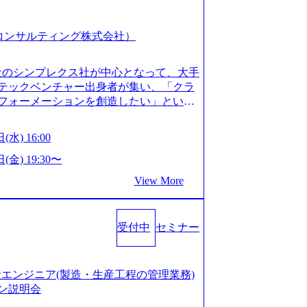
スピア コンサルティング株式会社）
会社のシンプレクス社が中心となって、大手
テックベンチャー出身者が集い、「クラ
フォーメーションを創造したい」という
クノロジーがビジネスの成功に大きな影響
ってFintech業界を中心に最先端テクノ
(水) 16:00
ウハウを活かしつつ、あらゆる業種・業
支援するために、戦略策定、組織改革、
(金) 19:30〜
ンサルティングサービスを一気通貫で提
View More
ィングファーム） 社名の由来は”DXエ
mplexないでは金融以外の領域にX（クロ
は金融が強い企業として認知されていたが、
受付中
セミナー
ToC事業を始め、パブリック、製造業、
強みのあるファーム。 ワンプール制では
を活用したいなどの希望は考慮してのア
たい方でも幅広に経験を積みたい方でも、
の生産エンジニア(製造・生産工程の管理業務)
age.googleapis.com/our-vision-pr
ン説明会
925204135_93b1bff3-f71c-4bc9-8bd9-72a8a482