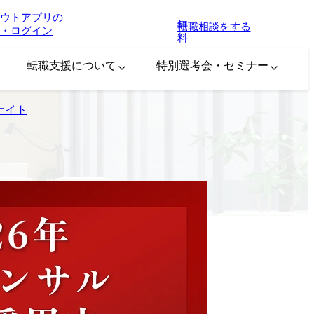
ウトアプリの
無
転職相談をする
・ログイン
料
転職支援について
特別選考会・セミナー
ナイト