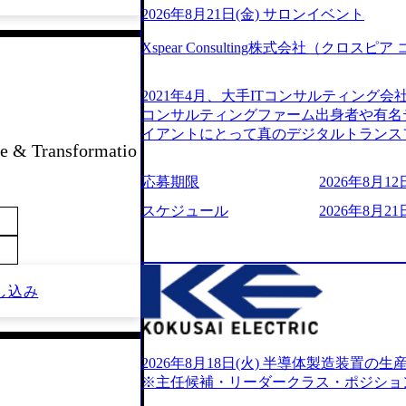
2026年8月21日(金) サロンイベント
Xspear Consulting株式会社（クロ
2021年4月、大手ITコンサルティング
コンサルティングファーム出身者や有名
イアントにとって真のデジタルトランス
 & Transformatio
想いの下で立ち上げた新鋭ファーム テ
力を持つDX時代において、20年以上にわた
応募期限
2026年8月12日
ロジーを提供してきたシンプレクスのノ
界のクライアントの企業価値の最大化を
スケジュール
2026年8月21日
人材育成、業務改善、実行支援などのコ
供するのが特徴（いわゆる総合コンサルテ
リアにSpir（槍）を指して切り開く””si
ス）していく”という位置づけ 一昔前
し込み
現在金融の売上割合は全体の3割。現在は
通信、エンタメ、教育、保健など幅広く
あるが、社員の興味のある分野やスキル
サイン。 そのため、専門性を身に着け
2026年8月18日(火) 半導体製造装置
キャリア形成が柔軟に可能な環境である。 https://stor
※主任候補・リーダークラス・ポジショ
oduction.appspot.com/public/images/20240