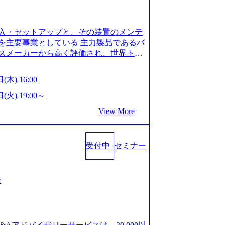
is.com/our-vision-production.appspot.com/pu
-4e86-a85a-8649e1c532f9_956x512.webp http
ction.appspot.com/public/images/202505021528
入・セットアップと、その装置のメンテ
1x517.webp https://storage.googleapis.com/ou
ages/20250502152831_721b100c-62c9-4258-aa0
を主要事業としている 主力製品であるバ
シンプレクス社は、FinTech領域に強みを持つITコン
スメーカーから高く評価され、世界トッ
界のFinTech RankingsTop 100企
対話を通じて未来を創造し、社会課題の解
ィング、開発、運用保守と言った全工程を
:私たちの技術/私たちの対話 Vision:夢を
(木) 16:00
への深い理解を持つコンサルタントが集う
私たちの技術/私たちの対話 IoT社会の浸透、
い知見を持つシンプレクス社またはグループ会
で急伸長しており、それに伴い半導体製造
(火) 19:00～
社はあくまでもコンサルティングファームで
om/our-vision-production.appspot.com/pu
View More
age.googleapis.com/our-vision-pr
5-43a7-a367-5426b95cd599_1200x543.webp h
25204111_caa94e4b-6aae-45a6-a0ce-b98154c8
duction.appspot.com/public/images/2026022413
/www.xspear.co.jp/member/)一部抜粋 - 伊勢
_1200x486.webp https://storage.googleapis.
lic/images/20260224131100_d8b3379f-6e64-45
立案から実装支援を軸に、様々な業界で新規事
受付中
セミナー
/storage.googleapis.com/our-vision-productio
等の幅広いプロジェクトに従事 - 鈴木健仁
16_05d25aab-49d6-4429-810e-138e27965ee8_
クターを経てXspearに参画 - 梶田
育成を目的とした「語学研修」、効果的なプレゼン
戦略策定、DX戦略立案、人事組織テーマに
会
「プレゼン研修」、自社キャリアアドバ
いてはDX戦略立案、NFT等の新規事業
す「キャリア開発研修」などがある 生産
アクセンチュア出身。金融業界を中心に、DX
度を実施しており、月単位の決められた
制対応等の幅広いプロジェクトを主導す
を社員の自己裁量に委ね、ワークライフ
spear最年少シニアマネージャー 社員インタ
できる 【休日】 土日祝休みの完全週休