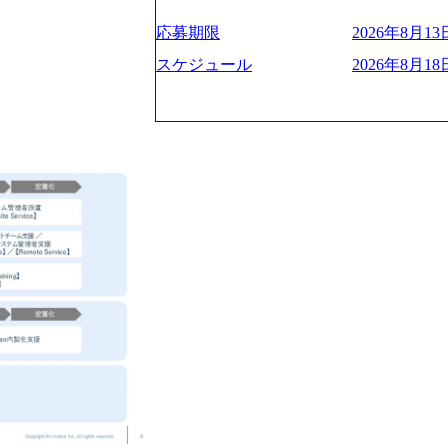
ー、外資系金融機関など多彩な出自で構
遂げている。 現在コンサルティングファ
程の管理業務) ※主任候補・リーダークラス オン
ロジェクトワークが可能 総合コンサル
ンクインしている。 主力事業はITコン
しは不要です。ご質問頂く際のみ、顔出
応募期限
2026年8月13日
ライアントに対して様々なプロジェクト
に、IT戦略策定等の上流工程から実装
いテーマのチャレンジ機会を提供してい
他方、インキュベーション事業を手掛け
スケジュール
2026年8月18日
職率10％以下、未経験3年未満の離職率
規事業開発も手掛けつつ、複数社への出
と同水準以上の報酬制度であり、ファー
考) https://www.dirbato.co.jp/service/incubatio
基本 強く「個人」の成⾧を重視するカ
bation.html) 大手総合系コンサルテ
Readyになれば上がれる環境となって
ョイン。 https://storage.googleapis.com/our-vision-production.appspot.com/public/images/2
グファームの立ち上げフェーズに関わる
0240925205344_42693807-c7d5-418f-96
経験者の場合は、自らチームを立ち上げ
プ、SMBCグループ、NTT、良品計画
リバリー活動ができる(スタートアップ
顧客 直近では大阪万博のプロジェクトを
ど) シンプレクスの顧客基盤、エンジ
システム、ToC向けアプリ、セキュリテ
立ち上げが経験できる 2026年8月21日(金) 19:
ンサルティングしている。 <u>ワンプー
(水) 16:00 ※参加状況によっては抽
ず様々な案件にチャレンジ可能 専属の営
たび、ファーム経験者の方を対象にした
かれることなくデリバリーに注力可能</
ント」を開催いたします。 カジュアル
意にそぐわないプロジェクトにアサイン
ので、ぜひご参加ください。 当日はXspear
ロジェクトに異動することが可能。その結果
の他現場社員が複数名参加する予定です！ 
は2～30%程度) 残業時間は<u>平均30
な場所については参加者の方へ個別でご
業代をつけさせないといったことはしない
マネージャー以上の職務を担当している
齢者/障碍者などさまざまなバックグラ
いる SDGsの推進にも積極的で、プロ
多くのクラブが立ち上がっており、さま