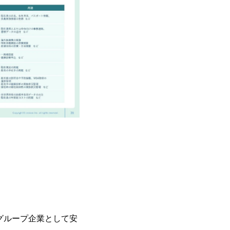
で、当社へ気になることや転職後のご不
で、ぜひお聞きください！ ※過去の質
ルタントとSEの違い、他コンサルファー
会社説明＋座談会(19:00～20:00) 
クルーターまでご相談下さい。 ・ご希
後、カジュアル面談もしくは1次選考の
ーまでご相談下さい。なお、当日はコン
い。 【服装・持ち物】 ・特になし カ
ポジション】 ITコンサルタント(役職問わず
中長期ロードマップ策定 ・全社クラウド
ルトランスフォーメーション企画構想 ・業
導入/実装 ・プライベート/パブリックク
務再構築 ・IoTを活用したデジタルワークスタイル
ogyを活用した新規事業の立案/推進 
例)】 ・創業フェーズに参画し、コア
たい ・サービスやソリューションに捉
したい ・様々な業種業界でのプロジェ
たい ・エンジニア経験を活かして要件
レンジしたい ・コンサルのみならず新
ャレンジしてみたい オンライン(Teams)
グループ企業として安