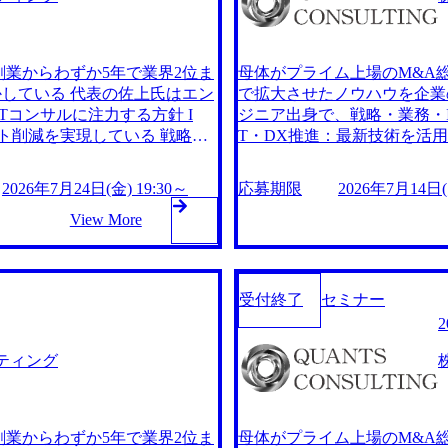
がら、経営層を目指すキャリア
ャリア形成を支援している。 2026年
可能性もある 毎月、パートナ
0日(木) 16:00 クオン
支援している。 多岐にわたる案
いただくことを目的に、「コ
リア形成が可能である。 ​ 社
創業からわずか5年で業界2位ま
母体がプライム上場のM&A総
日は、弊社社員とのカジュア
化した場合も柔軟に対応可能な
している 代表の佐上氏はエン
で拡大させたノウハウを企業
しておりますので、リラック
るため平均単価が高く、日系企
Tコンサルに注力する方針 I
ジニア出身で、戦略・業務・I
定) 19:30～19:35 オープニング・趣旨説明 19:35～19:45 参加社員の紹介 19:45～20:35 座談
還元が大きい→高い年収水準と
ト削減を実現している 戦略策
T・DX推進：最新技術を活
会(質疑応答) 20:35～20:55 フリータイム(当日の状況に応じて変動) 20:55～21:00 終了・解
幅広く対応 AI導入・業務効率
定・M&A支援：経営戦略の策
散 ●服装 : 自由 ●参加者 :
お時間確保が難しい方や、併願
storage.googleapis.co
化：AI技術を活用した業務効率化やデー
出OK ●こんな方におすす
2026年7月24日(金) 19:30～
応募期限
2026年7月14日(火
考自体は当日中に完結します
202054_73b172d3-1a02-4d66-ab07-
m/our-vision-production.appsp
社員の話を聞いてみたい方 
サルティングファームとして、実績に基
6d037bf3f875_1159x573
※場合によっては、最終面接実
View More
たい方 ・選考を進めるかど
社は自社システムを内製し、D
quants.co.jp/) YouTube (ht
 ●当日のスケジュール 09:
定承諾をしていただき、入社を
月で上場、5年4ヶ月で時価総
ティングファームとして、実
 IT/DX
ストNタワー19階 書類選考
経験」が得られ、創業フェーズに
親会社（M&A総研）は自社
受付終了
セミナー
いるため、金融×コンサルの知
立からわずか3年9ヶ月で上場
を積みながら、経営層を目指す
00億円超えを達成 グループ
活躍する可能性もある 多岐に
53億円、営業利益72億円を見込む https://
ティング
com/public/images/2025112012
合わせたキャリア形成が可能で
キャリア形成 代表直下で「
志向性が変化した場合も柔軟に対
会があることが特徴 金融の
n1を全員と実施し、振り返りとキ
することができる コンサル
0(19:20開場予定) 2026年7月2
創業からわずか5年で業界2位ま
母体がプライム上場のM&A総
パスも用意されており、経営
や企業/職種への理解をより深めて