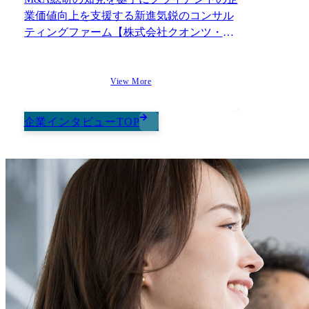
M&A総合研究所を創業し、
プライム上場まで急成長させ
業価値向上を支援する新進気鋭のコンサル
たCEO佐上直轄の体制にて少
ティングファーム【株式会社クオンツ・コ
数精鋭で採用戦略策定～実行
に携わっていただくため、佐
ンサルティング パートナー多田氏、シニア
上のノウハウを肌で感じ、自
コンサルタントH.Y氏】
身の学びに変え圧倒的な成長
にも繋がります。
View More
企業インタビューTOP