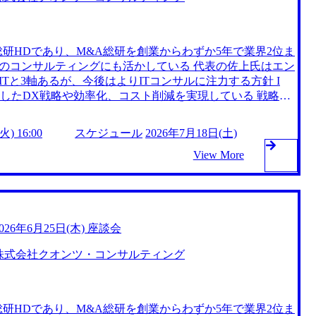
8月25日(火) 19:30～21:00(19:20開場予定) 2026年8月2
ツ・コンサルティングへの意向度や企業/職種への理解をより深めて
ンサルタントメンバーとの座談会」を開催いたします。 当
研HDであり、M&A総研を創業からわずか5年で業界2位ま
ルな交流の場をご用意しております。 また、軽食もご用意
のコンサルティングにも活かしている 代表の佐上氏はエン
スした雰囲気でご参加いただけます。 ●タイムテーブル(予
Tと3軸あるが、今後はよりITコンサルに注力する方針 I
用したDX戦略や効率化、コスト削減を実現している 戦略策
定からM&Aの実行支援まで幅広く対応 AI導入・業務効率
 コンサルタント10名(CN～AP)を予定 ●備考 : 途中参加、途中退
タドリブンな経営支援 https://storage.googleapis.co
めです ・最終面接は通過したが、オファー面談前にもう少し
) 16:00
スケジュール
2026年7月18日(土)
ot.com/public/images/20240925202054_73b172d3-1a02-4d66-ab07-
・最終選考前に、実際の雰囲気やカルチャーを確認しておき
.webp 採用特設メディア「クオンツ・キャリアラボ」 (https://career.
View More
うか、社員とのカジュアルな対話を通じて判断したい方 ・内
tps://www.youtube.com/@QuantsCousulting) 事業会社発のコンサル
控えている方 東京都千代田区丸の内1丁目8−1丸の内トラ
績に基づいた実益を伴うコンサルティングを提供している
通過者
システムを内製し、DXを推進して急成長を遂げた結果、設
、5年1か月で業界最大手まで成⾧、5年4ヶ月で時価総額3,0
の業績は著しい成⾧を続けており、2024年9月期には売上高1
2026年6月25日(木) 座談会
storage.googleapis.com/our-vision-production.appspot.
株式会社クオンツ・コンサルティング
3006_c16059b0-6326-43ed-a6c6-ca43e2f10d48_810x603.webp ##
事業を立ち上げる経験」が得られ、創業フェーズに携わる機
教育を社内で行っているため、金融×コンサルの知識を習得
タントとしての経験を積みながら、経営層を目指すキャリア
研HDであり、M&A総研を創業からわずか5年で業界2位ま
陣やオーナーとして活躍する可能性もある 毎月、パートナ