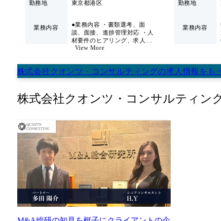
けます。 ●タイムテーブル(予定) 19:30～19:35 オープニング・趣旨説明 19:35～19:45 参加
勤務地
東京都港区
勤務地
社員の紹介 19:45～20:35 座談会(質疑応答) 20:35～20:55 調整時間(当日の状況に応じて変
動) 20:55～21:00 終了・解散 ●服装 : 自由 ●参加者 : コンサルタント5名(CN～AP)を予定 ●
●業務内容 ・書類選考、面
業務内容
業務内容
備考 : 途中参加、途中退出OK 東京都港区愛宕2丁目5番1
談、面接、進捗管理対応 ・人
材要件のヒアリング、求人票
ワー11階 ●こんな方におすすめです ・最終面接は通過
View More
の作成 ・ダイレクトリクルー
し社員の話を聞いてみたい方 ・最終選考前に、実際の雰
ティングの戦略策定及び実行
きたい方 ・選考を進めるかどうか、社員とのカジュアル
・新規採用チャンネル開拓 ・
株式会社クオンツ・コンサルティング
の
求人情報
をも
内定承諾をしていただき、入社を控えている方
エージェントとの連携 ・採用
イベントの参加や運営 ・採用
データの分析 ・採用ブランデ
株式会社クオンツ・コンサルティン
ィングの企画、実行推進 ・採
用オペレーション改善 など
●ミッション 各業界の最大手
顧客を中心に様々なストラテ
ジーコンサルティング及びテ
クノロジーコンサルティング
を提供する当社にて、戦略人
事をお任せいたします。 主な
業務は採用です。 採用が事業
成長に直結するビジネスモデ
ルの中で、創業間もない当社
の事業拡大フェーズにおい
て、様々なステークホルダー
との連携を取りながら業務遂
行を図るため、まさに事業の
中枢を担う業務となります。
M&A総研の知見を梃子にクライアントの企