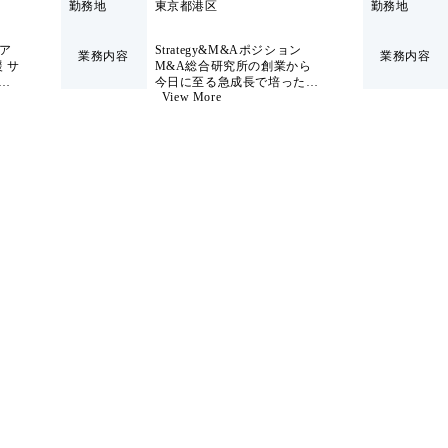
9:45 参加
勤務地
東京都港区
勤務地
ア
Strategy&M&Aポジション
業務内容
業務内容
K 東京都千代田区丸の内1-8-1 丸の内トラストタワーN館 19
 サ
M&A総合研究所の創業から
ガ
今日に至る急成長で培った
すめです ・最終面接は通過したが、オファー面談前にもう少
View More
セキ
M&Aの知見や高度な金融の
 ・最終選考前に、実際の雰囲気やカルチャーを確認してお
価、
ノウハウを用いて、M&A戦
どうか、社員とのカジュアルな対話を通じて判断したい方 ・
キュ
略やディール組成、PMIなど
社を控えている方
など
のM&Aニーズやコーポレー
ン
トガバナンス、中計策定など
キュ
CxOアジェンダへのコンサル
ロ
テーションをより強化するた
築支
めに、専門チームを設立致し
セキ
ました。 各業界トップティア
設計
のクライアントから非常に多
ィツ
くの引き合いをいただく中
援な
で、より専門性高くM&A及
び高度な経営戦略によるご支
、
援をすることを目的としてお
バル
り、Pre/On/Postフェーズまで
な
一気通貫で、M&A総合研究
所とコラボレーションしなが
ンシ
らディールを進めていきま
、デ
す。 グループのコラボレーシ
実
ョンによって戦略を描くだけ
ンス
ではなく、ディール成立まで
ご支援することにより、既存