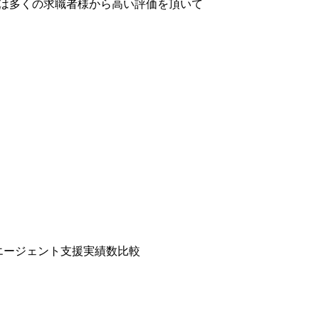
③Transaction&Execution
は多くの求職者様から高い評価を頂いて
M&A取引の円滑な遂行と企
業価値の最大化を支援するた
め、M&A取引全体のプロセ
ス管理を行い、各フェーズに
おける戦略的な意思決定をサ
ポートします。 また、デュー
デリジェンスの統括と実行を
通じて、リスク評価と適切な
対策の策定を支援します。 さ
らに、企業再生計画の策定と
実行支援を行い、経営改善や
事業再構築の推進を支援する
とともに、クロージング後の
統合計画を立案し、シナジー
創出の最大化に貢献します。
●主なプロジェクト事例 ・大
規模クロスボーダーM&Aの
実行支援 ・事業再生案件にお
けるターンアラウンド計画策
定 ・カーブアウト(事業分離)
案件の実行支援 ・ディストレ
転職エージェント支援実績数比較
ス(経営難)企業の再建支援 な
ど ④Corporate Governance &
Transformation クライアント
企業の組織・業務基盤の強化
を目的とし、コーポレートガ
バナンス体制の構築・改善支