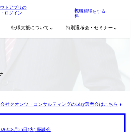
ウトアプリの
無
転職相談をする
・ログイン
料
転職支援について
特別選考会・セミナー
ナー
会社クオンツ・コンサルティングの1day選考会はこちら
2026年8月25日(火) 座談会