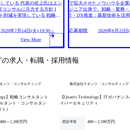
している 代表の佐上氏はエン
で拡大させたノウハウを企業
ーとの1on1を全員と実施し
談会」を開催いたします。 当
Tコンサルに注力する方針 I
ジニア出身で、戦略・業務・I
件に携わることができ、個人
カジュアルな交流の場をご用意
ト削減を実現している 戦略策
T・DX推進：最新技術を活
内で新たな領域にもチャレン
クスした雰囲気でご参加いただ
幅広く対応 AI導入・業務効率
定・M&A支援：経営戦略の策
環境が整っている。 高いプ
storage.googleapis.co
化：AI技術を活用した業務効率化やデー
業でロイヤリティも発生しな
2026年7月14日(火) 19:30～
応募期限
2026年6月22日(月
202054_73b172d3-1a02-4d66-ab07-
m/our-vision-production.appsp
WLBを両立 2026年7月18日(土) 2026年7月14日(火) 16:00 ●1日で面接プロセス(一
サルティングファームとして、実績に基
6d037bf3f875_1159
View More
最終面接)を完了する選考会
-8-1 丸の内トラストタワーN館
社は自社システムを内製し、D
づいた実益を伴うコンサルテ
企業に選考スピードを合わせ
過したが、オファー面談前にもう
月で上場、5年4ヶ月で時価総
Xを推進して急成長を遂げた
が、内定やオファーは翌営業
雰囲気やカルチャーを確認して
経験」が得られ、創業フェーズに
額3,000億円超えを達成 
グ
の求人・転職・採用情報
施後、別日に改めて再面接させ
ルな対話を通じて判断したい方
いるため、金融×コンサルの知
携わる機会があることが特徴
コンサルタント
を積みながら、経営層を目指す
識を習得することができる 
活躍する可能性もある 多岐に
キャリアパスも用意されてお
合わせたキャリア形成が可能で
わたる案件に携わることがで
オンツ・コンサルティング
株式会社クオンツ・コンサルティング
志向性が変化した場合も柔軟に対
ある。 ​ 社内で新たな領
n1を全員と実施し、振り返りとキ
応可能な環境が整っている。 
trategy】戦略コンサルタント
【Quants Technology】ITガバナン
0(19:20開場予定) 2026年7月9
ャリア形成を支援している。 2026年
サルタント・コンサルタン
イバーセキュリティ
企業/職種への理解をより深めて
2日(月) 16:00 クオン
イト)
談会」を開催いたします。 当
いただくことを目的に、「コ
カジュアルな交流の場をご用意
日は、弊社コンサルメンバー
400～1,200万円
400～2,500万円
想定年収
クスした雰囲気でご参加いただ
しております。軽食もご用意