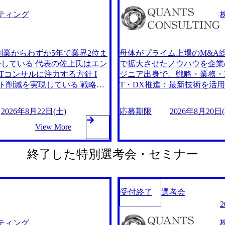
ティング
創業からわずか5年で業界2位ま
母体がプライム上場のM&A総
している 代表の佐上氏はエン
で拡大させたノウハウを企業
Tコンサルに注力する方針 I
ジニア出身で、戦略・業務・I
ト削減を実現している 戦略策
T・DX推進：最新技術を活
幅広く対応 AI導入・業務効率
定・M&A支援：経営戦略の策
storage.googleapis.co
化：AI技術を活用した業務効率化やデー
2026年8月22日(土)
応募期限
2026年8月20日(木
202054_73b172d3-1a02-4d66-ab07-
m/our-vision-production.appsp
ャリアラボ」 (https://career.
6d037bf3f875_1159
View More
antsCousulting) 事業会社発のコンサル
づいた実益を伴うコンサルテ
ンサルティングを提供している
Xを推進して急成長を遂げた
終了した特別選考会・セミナー
進して急成長を遂げた結果、設
額3,000億円超えを達成 
⾧、5年4ヶ月で時価総額3,0
携わる機会があることが特徴
、2024年9月期には売上高1
識を習得することができる 
r-vision-production.appspot.
キャリアパスも用意されてお
受付終了
選考会
6-ca43e2f10d48_810x603.webp ##
わたる案件に携わることがで
られ、創業フェーズに携わる機
ある。 ​ 社内で新たな領
、金融×コンサルの知識を習得
応可能な環境が整っている。 
ティング