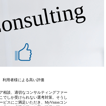
onsulting
手鉄道会社の新規事業戦略立
案支援 ・大手小売業のM&A
戦略策定と実行支援 ・大手イ
ンフラ企業の事業ポートフォ
リオ見直し支援 など
②Valuation&Modeling M&A
や戦略的意思決定を支援する
ため、企業価値評価モデルの
構築と分析を通じて、投資判
断に必要なインサイトを提供
します。 また財務デューデリ
ジェンスの実施により、取引
のリスクと機会を精査し、適
切な意思決定をサポートしま
す。 さらに、財務予測モデル
の作成と分析を行い、事業の
将来性を見極めるとともに、
M&A取引におけるバリュエ
ーション支援を行い、クライ
アントの成長戦略を支えま
す。 ●主なプロジェクト事例
利用者様による高い評価
・クロスボーダーM&Aにお
ける企業価値評価 ・スタート
アップ企業の資金調達時の株
式価値算定 ・事業再生案件に
ア相談、適切なコンサルティングファー
おける財務モデリング ・上場
こでしか受けられない選考対策。そうし
企業の子会社売却に伴う価値
ビスにご満足いただき、MyVisionコン
評価 など