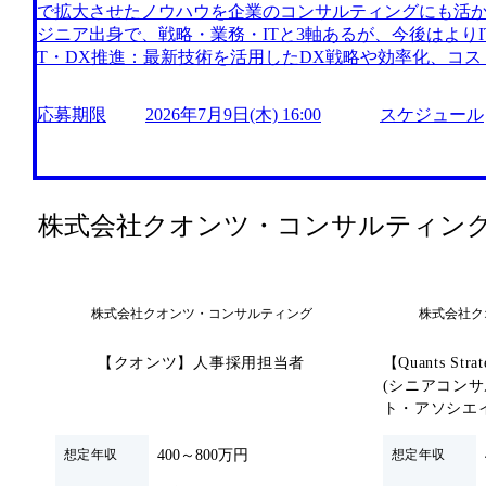
で拡大させたノウハウを企業のコンサルティングにも活か
いただくことを目的に、「コンサルタントメンバーとの座
ジニア出身で、戦略・業務・ITと3軸あるが、今後はよりI
日は、弊社コンサルメンバーと気軽にお話しいただける
T・DX推進：最新技術を活用したDX戦略や効率化、コス
しております。軽食もご用意しておりますので、リラッ
定・M&A支援：経営戦略の策定からM&Aの実行支援まで
けます。 ●タイムテーブル(予定) 19:30～19:35 オープニング・趣旨説明 19:35～19:45 参加
化：AI技術を活用した業務効率化やデータドリブンな経営支援 https://
社員の紹介 19:45～20:35 座談会(質疑応答) 20:35～20:55 フリータイム(当日の状況に応じ
応募期限
2026年7月9日(木) 16:00
スケジュール
m/our-vision-production.appspot.com/public/images/20240925
て変動) 20:55～21:00 終了・解散 ●服装 : 自由 ●参加者 : コンサルタント8名(CN～AP)を予
6d037bf3f875_1159x573.webp 事業会社発のコン
定 ●備考 : 途中参加、途中退出OK 東京都千代田区丸の内1
づいた実益を伴うコンサルティングを提供している 親会
19階 会議室 ●こんな方におすすめです ・最終面接は通
Xを推進して急成長を遂げた結果、設立からわずか3年9ヶ
少し社員の話を聞いてみたい方 ・最終選考前に、実際の
額3,000億円超えを達成 代表直下で「事業を立ち上げる
株式会社クオンツ・コンサルティン
おきたい方 ・選考を進めるかどうか、社員とのカジュア
携わる機会があることが特徴 金融の教育を社内で行って
・内定承諾をしていただき、入社を控えている方
識を習得することができる コンサルタントとしての経験
キャリアパスも用意されており、経営陣やオーナーとして
わたる案件に携わることができ、個人の経験やスキルに
株式会社クオンツ・コンサルティング
株式会社ク
ある。 ​ 社内で新たな領域にもチャレンジでき、途中で
応可能な環境が整っている。 ​ 毎月、パートナーとの1o
【クオンツ】人事採用担当者
【Quants S
ャリア形成を支援している。 2026年7月14日(火) 19:30～21:0
(シニアコン
日(木) 16:00 クオンツ・コンサルティングへの意向度や
ト・アソシエ
いただくことを目的に、「コンサルタントメンバーとの座
日は、弊社コンサルメンバーと気軽にお話しいただける
400～800万円
想定年収
想定年収
しております。軽食もご用意しておりますので、リラッ