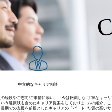
C
のアライアンス戦略の策定支
援 ・大手小売/流通企業への
全社BPR支援・大手通信企業
への営業組織のDX化推進支
援 ・プライムベンダーのデジ
タル中期策定支援 ・M&A総
研で成約したディールのPMI
支援 ・大手インフラ企業のロ
ビイング戦略支援 ・スタート
アップ系上場企業へのIR戦略
支援 【業界】 金融・製造・
通信・小売/流通・商社・IT
等、様々なクライアントに向
けてコンサルティングサービ
スを提供しています。 教育体
制 ●オリジナルの動画教材に
より、入社前からコンサルタ
ントとしての基礎を学ぶこと
ができる ●大手ファーム経験
者が75%を占めているため、
OJTで丁寧な指導を受けら
中立的なキャリア相談
れ、短期間で成長が可能 ●経
験豊富なコンサルティングフ
ァーム出身者が多く、入社後
は上司がメンターとしてつく
人の経験やご志向/ご事情に添い、「今は転職しな
丁寧なキャリ
体制を敷いている ●キャリア
という選択肢も含めたキャリア提案をしておりま
ムの紹介、こ
相談制度があり、パートナー
中長期での支援を前提としたキャリアの「パート
た質の高いサー
との1on1制度で直接の相談が