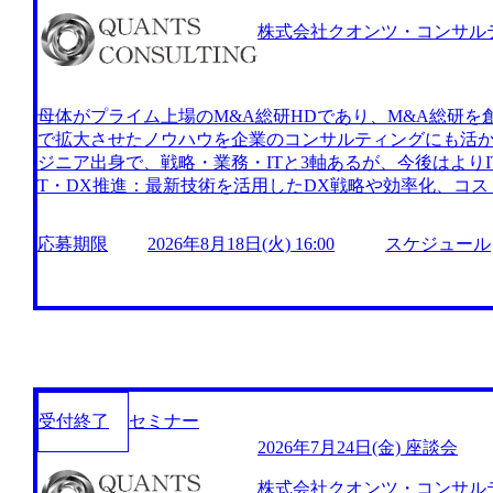
株式会社クオンツ・コンサル
母体がプライム上場のM&A総研HDであり、M&A総研を
で拡大させたノウハウを企業のコンサルティングにも活か
ジニア出身で、戦略・業務・ITと3軸あるが、今後はよりI
T・DX推進：最新技術を活用したDX戦略や効率化、コス
定・M&A支援：経営戦略の策定からM&Aの実行支援まで
化：AI技術を活用した業務効率化やデータドリブンな経営支援 https://
応募期限
2026年8月18日(火) 16:00
スケジュール
m/our-vision-production.appspot.com/public/images/20240925
6d037bf3f875_1159x573.webp 採用特設メディア「クオンツ・キ
quants.co.jp/) YouTube (https://www.youtube.com/@Qu
ティングファームとして、実績に基づいた実益を伴うコ
親会社（M&A総研）は自社システムを内製し、DXを推
立からわずか3年9ヶ月で上場、5年1か月で業界最大手まで成
00億円超えを達成 グループの業績は著しい成⾧を続けており
53億円、営業利益72億円を見込む https://storage.googleapis.com/ou
受付終了
セミナー
com/public/images/20251120123006_c16059b0-6326-43ed-a6c
2026年7月24日(金) 座談会
キャリア形成 代表直下で「事業を立ち上げる経験」が得
会があることが特徴 金融の教育を社内で行っているため
株式会社クオンツ・コンサル