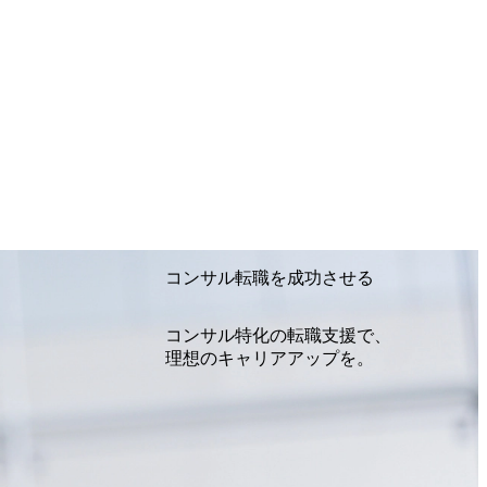
ーセ
の人月単価モデル×成功報酬
ライ
モデルを新たに確立させるこ
する
とでクライアントに実益を提
供し、コンサルタントの金銭
セキ
的報酬含めた価値を創出でき
計・
るようなビジネスモデルの変
ロト
革を目指しています。 また、
のイ
Strategy&M&Aポジションで
診断
は大きく4つの領域に分かれ
策
ており、それぞれがコラボレ
P作
ーションしながらクライアン
視・
トへのご支援を行っておりま
イバ
す。 ①Pure Strategy クライア
の検
ント企業の成長と競争力強化
ュリ
を支援するため、中長期経営
イア
計画の策定支援をはじめ、
コンサル転職を成功させる
する
M&A戦略の立案および実行
イザ
支援、新規事業開発戦略の策
材に
定など、企業の重要な意思決
・訓
定をサポートします。 加え
コンサル特化の転職支援で、
資格
て、市場分析や競合分析を通
理想のキャリアアップを。
じた戦略的示唆の提供、事業
ポートフォリオ最適化の支援
を行い、クライアントの持続
的な成長に貢献します。 ●主
なプロジェクト事例 ・グロー
バルで展開する製造業に向け
た中期経営計画策定支援 ・大