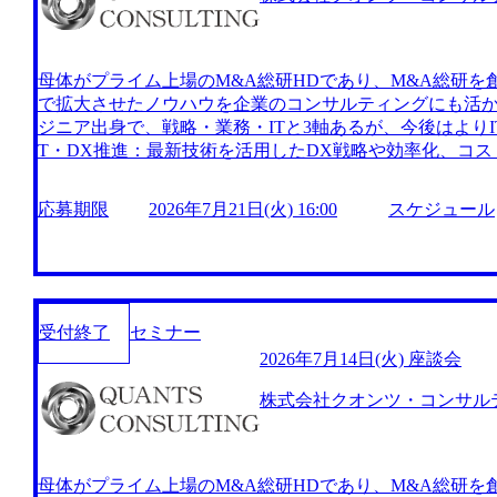
することができる コンサルタントとしての経験を積みな
パスも用意されており、経営陣やオーナーとして活躍する
ーとの1on1を全員と実施し、振り返りとキャリア形成を
件に携わることができ、個人の経験やスキルに合わせたキャ
母体がプライム上場のM&A総研HDであり、M&A総研を
内で新たな領域にもチャレンジでき、途中で志向性が変
で拡大させたノウハウを企業のコンサルティングにも活か
環境が整っている。 高いプライム案件比率を維持してい
ジニア出身で、戦略・業務・ITと3軸あるが、今後はよりI
業でロイヤリティも発生しないためコンサルタントへの
T・DX推進：最新技術を活用したDX戦略や効率化、コス
WLBを両立 2026年8月22日(土) 2026年8月18日(火) 16:00 ●1日で面接プロセス(一次面接、
定・M&A支援：経営戦略の策定からM&Aの実行支援まで
最終面接)を完了する選考会です。 ●平日は忙しく面接の
化：AI技術を活用した業務効率化やデータドリブンな経営支援 https://
応募期限
2026年7月21日(火) 16:00
スケジュール
企業に選考スピードを合わせたい方にお勧めです。 ※選
m/our-vision-production.appspot.com/public/images/20240925
6d037bf3f875_1159x573.webp 事業会社発のコン
が、内定やオファーは翌営業日以降にお伝え致します。 
づいた実益を伴うコンサルティングを提供している 親会
施後、別日に改めて再面接させていただく可能性がございます
Xを推進して急成長を遂げた結果、設立からわずか3年9ヶ
00～14:00頃 : 一次面接(Web) 11:00頃 ～ 16:00頃 : 最終面接(Web) ●募集ポジション
額3,000億円超えを達成 代表直下で「事業を立ち上げる
コンサルタント ●勤務地 東京都港区愛宕2丁目5−1愛宕グリーンヒルズMORIタワー 受動
受付終了
セミナー
携わる機会があることが特徴 金融の教育を社内で行って
喫煙対策 : 屋内の受動喫煙対策あり(禁煙) オンライン
識を習得することができる コンサルタントとしての経験
2026年7月14日(火) 座談会
キャリアパスも用意されており、経営陣やオーナーとして
株式会社クオンツ・コンサル
わたる案件に携わることができ、個人の経験やスキルに
ある。 ​ 社内で新たな領域にもチャレンジでき、途中で
応可能な環境が整っている。 ​ 毎月、パートナーとの1o
ャリア形成を支援している。 2026年7月24日(金) 19:30～21:0
母体がプライム上場のM&A総研HDであり、M&A総研を
1日(火) 16:00 クオンツ・コンサルティングへの意向度