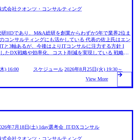
株式会社クオンツ・コンサルティング
研HDであり、M&A総研を創業からわずか5年で業界2位ま
のコンサルティングにも活かしている 代表の佐上氏はエン
Tと3軸あるが、今後はよりITコンサルに注力する方針 I
用したDX戦略や効率化、コスト削減を実現している 戦略策
定からM&Aの実行支援まで幅広く対応 AI導入・業務効率
タドリブンな経営支援 https://storage.googleapis.co
) 16:00
スケジュール
2026年8月25日(火) 19:30～
ot.com/public/images/20240925202054_73b172d3-1a02-4d66-ab07-
x573.webp 事業会社発のコンサルティングファームとして、実績に基
View More
ィングを提供している 親会社は自社システムを内製し、D
結果、設立からわずか3年9ヶ月で上場、5年4ヶ月で時価総
代表直下で「事業を立ち上げる経験」が得られ、創業フェーズに
 金融の教育を社内で行っているため、金融×コンサルの知
コンサルタントとしての経験を積みながら、経営層を目指す
り、経営陣やオーナーとして活躍する可能性もある 多岐に
き、個人の経験やスキルに合わせたキャリア形成が可能で
2026年7月18日(土) 1day選考会_IT/DXコンサル
域にもチャレンジでき、途中で志向性が変化した場合も柔軟に対
​ 毎月、パートナーとの1on1を全員と実施し、振り返りとキ
株式会社クオンツ・コンサルティング