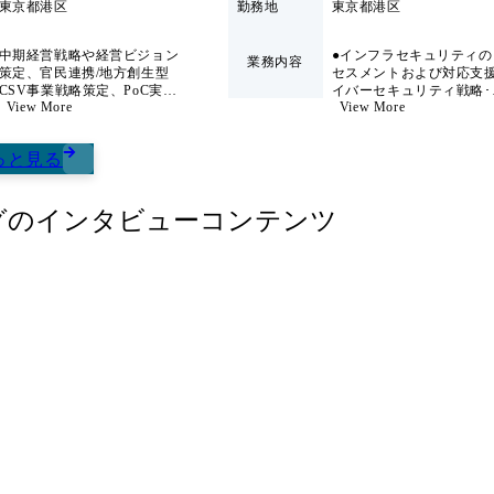
けます。 ●タイムテーブル(予定) 19:30～19:35 オープニング・趣旨説明 19:35～1
東京都港区
勤務地
東京都港区
社員の紹介 19:45～20:35 座談会(質疑応答) 20:35～20:55 調整時間(当日の状況に応じて変
動) 20:55～21:00 終了・解散 ●服装 : 自由 ●参加者 : コンサルタント10名(CN～PN)を予定
中期経営戦略や経営ビジョン
●インフラセキュリティの
業務内容
号 愛宕グリーンヒルズMORIタ
●備考 : 途中参加、途中退出O
策定、官民連携/地方創生型
セスメントおよび対応支援
CSV事業戦略策定、PoC実
イバーセキュリティ戦略･
したが、オファー面談前にもう少
階 会議室 ●こんな方におす
View More
View More
装、全社BPR支援や組織構造
バナンス評価、サイバー
囲気やカルチャーを確認してお
し社員の話を聞いてみたい方
変革(分社化、シェアード子
ュリティ対策の有効性評
な対話を通じて判断したい方 ・
きたい方 ・選考を進めるか
会社設立、カーブアウト等)
脆弱性診断、サイバーセ
っと見る
など、戦略コンサルティング
内定承諾をしていただき、入
リティベンチマーキング
としてのテーマはもちろん、
●サイバーセキュリティコ
事業会社発のコンサルティン
サルティング サイバーセ
グ
グファームである私たちなら
のインタビューコンテンツ
リティグランドデザイン･
ではの企業価値の向上に直結
ードマップ策定、SOC構
する強みを持っています。以
援、CSIRT構築支援、IT
下に、案件の一例を示しま
ュリティアーキテクチャ
す。 1.M&A総合研究所とコ
支援、各種ITセキュリテ
ラボレーションしたE2Eでの
ールの選定支援、導入支
M&A支援 M&A総合研究所に
ど ●サイバーセキュリティマ
蓄積される鮮度高い情報、全
ネジメント SOC運用支援
世界4.5億社のデータベース、
CSIRT運用支援、グロー
金融交渉ノウハウ等、仲介な
最新動向の調査･レポート
らではの強みを活かしたE2E
ど ●インシデントレスポンス
でのM&A支援(戦略立案～ソ
サイバーセキュリティイ
ーシング、BDD、PMI) 2.営
デント発生時の調査支援
業組織構築と営業DX戦略立
ジタルフォレンジックの
案 キーエンス流の営業組織構
施、インシデントレスポ
築をM&A業界で最適化し、
訓練支援など プロジェクト事