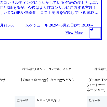
のコンサルティングにも活かしている 代表の佐上氏はエン
、振り返りとキャリア形成を支援している。 多岐にわたる案
Tと3軸あるが、今後はよりITコンサルに注力する方針 I
の経験やスキルに合わせたキャリア形成が可能である。 ​ 社
用したDX戦略や効率化、コスト削減を実現している 戦略策
ジでき、途中で志向性が変化した場合も柔軟に対応可能な
定からM&Aの実行支援まで幅広く対応 AI導入・業務効率
ライム案件比率を維持しているため平均単価が高く、日系企
タドリブンな経営支援 https://storage.googleapis.co
いためコンサルタントへの還元が大きい→高い年収水準と
) 16:00
スケジュール
2026年6月25日(木) 19:30～
ot.com/public/images/20240925202054_73b172d3-1a02-4d66-ab07-
次面接、
x573.webp 事業会社発のコンサルティングファームとして、実績に基
View More
です。 ●平日は忙しく面接のお時間確保が難しい方や、併願
ィングを提供している 親会社は自社システムを内製し、D
たい方にお勧めです。 ※選考自体は当日中に完結します
結果、設立からわずか3年9ヶ月で上場、5年4ヶ月で時価総
日以降にお伝え致します。 ※場合によっては、最終面接実
代表直下で「事業を立ち上げる経験」が得られ、創業フェーズに
ていただく可能性がございます ●募集ポジション IT/DX
 金融の教育を社内で行っているため、金融×コンサルの知
コンサルタントとしての経験を積みながら、経営層を目指す
り、経営陣やオーナーとして活躍する可能性もある 多岐に
き、個人の経験やスキルに合わせたキャリア形成が可能で
株式会社クオンツ・コンサルティング
株式会社
域にもチャレンジでき、途中で志向性が変化した場合も柔軟に対
​ 毎月、パートナーとの1on1を全員と実施し、振り返りとキ
ス&サ
【Quants Strategy】Strategy&M&A
【Quants 
6月25日(木) 19:30～21:00(19:20開場予定) 2026年6月2
(パートナー
ツ・コンサルティングへの意向度や企業/職種への理解をより深めて
ネージャー)
ンサルタントメンバーとの座談会」を開催いたします。 当
と気軽にお話しいただけるカジュアルな交流の場をご用意
600～2,000万円
想定年収
想定年収
しておりますので、リラックスした雰囲気でご参加いただ