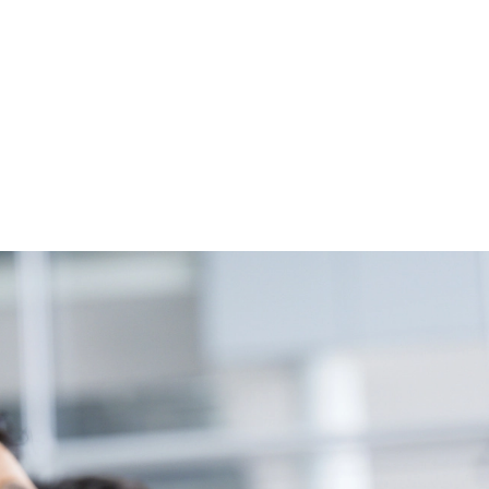
自社の営業組織基盤/システム
例 ●アセスメント(サイバ
構築を行うことで急成長した
キュリティの視点で、ク
実績を活かし、クライアント
アントのビジネスに影響
の営業DX(デジタルトランス
リスクを評価する) ●ビジネス
フォーメーション)や組織構
戦略を考慮したサイバー
築を支援することで、営業プ
ュリティ戦略の策定、中
ロセスの効率化と成果の最大
ロードマップの作成 ●ゼ
化を実現 3.IR戦略と企業価値
ラストアーキテクチャ等
向上 わずか3年9か月で上場
ンフラ全体構想 ●脆弱性
し、さらに1年でプライム市
●技術的なセキュリティ対
場へ移行、時価総額4000億円
の動向調査・製品選定(RF
を達成した経験を基に、機関
成)支援 ●インシデント監
投資家とのコミュニケーショ
分析・対応等の改善 ●サ
ンを熟知したIR戦略を提供
ーセキュリティ組織体制
し、クライアントの株主価値
討・構築 ●サイバーセキ
最大化を支援 4.ロビイング戦
ティ関連業務設計 ●クラ
略 クライアントのビジネス環
ントのデジタル化に付随
境における規制や政策の変化
サイバーリスクのアドバ
に対応するため、当社の豊富
リー ●クライアントの人
な経験と専門知識を活かした
対するセキュリティ教育
ロビイング戦略を提供。これ
練の企画および実行応募
により、クライアントが規制
当局や政府機関との関係を効
果的に管理し、ビジネスの持
続可能な成長を支援。 プロジ
ェクト事例 ・総合商社の
M&A戦略の立案からソーシ
ング支援 ・大手インフラ企業