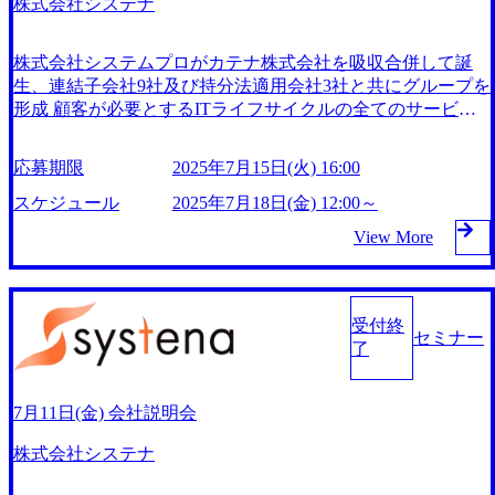
株式会社システナ
株式会社システムプロがカテナ株式会社を吸収合併して誕
生、連結子会社9社及び持分法適用会社3社と共にグループを
形成 顧客が必要とするITライフサイクルの全てのサービス
をワンストップで提供 2005年に東証一部(現プライム市場)に
上場 4年連続「ホワイト500（健康経営優良法人2024）」認
応募期限
2025年7月15日(火) 16:00
定 厚生労働省が定める「えるぼし認定段階3」を取得 スポー
ツ庁から「スポーツエールカンパニー」に認定 2025年7月18
スケジュール
2025年7月18日(金) 12:00～
日(金) 12:00～ 所要時間:20分～30分程度 2025年7月15日(火) 1
View More
6:00 ・会社概要 ・質疑応答 ※個別の求人票に関する説明は
せず、 参加者様からご質問があれば回答させていただきま
す オンライン(Google Meet) ・システナの求人票にご応募い
ただいている方 ・システナの求人票へのご応募を検討され
受付終
セミナー
ている方
了
7月11日(金) 会社説明会
株式会社システナ