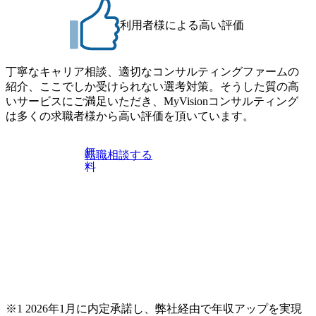
任を持つ役割 2スペシャリス
リストと呼べるテクニカ
トとして高度な業務知識や技
部分を担う役割の他、主
利用者様による高い評価
術知識を有し、新規技術の研
係長、課長、部長、事業
究や導入、レベルの高い仕様
といったラインマネジメ
書や設計書を書ける技術者と
の職責もございます。 一
しての役割 3ラインマネジメ
とりのご要望とご経験に
ントとして、組織管理・運営
たキャリアマップの作成
丁寧なキャリア相談、適切なコンサルティングファームの
ならびに売上・利益に責任を
能となっています。
紹介、ここでしか受けられない選考対策。そうした質の高
持つ役割 ・一人ひとりのご要
いサービスにご満足いただき、MyVisionコンサルティング
望とご経験に応じたキャリア
マップの作成が可能となって
は多くの求職者様から高い評価を頂いています。
います。
無
転職相談する
料
※1 2026年1月に内定承諾し、弊社経由で年収アップを実現