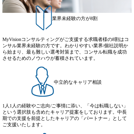
) 就業環境 ●事業内容によ
開発で培った豊富なノウ
って就業場所が相談可能です
を有し、基幹系、オープ
(自社開発、お客様先常駐、
共に幅広い業務ソリュー
テレワーク)。 ●お客様先常駐
ンの開発経験を有してお
業界未経験の方が8割
であっても弊社の社員を主体
システム全体の最適化を
としたチームでの参画の為、
に入れた戦略的なソリュ
社内とほとんど変わらない環
ョンを提供しております。
境で仕事が行えます。 キャリ
い信頼性を求められる金
アパス フレームワークデザイ
MyVisionコンサルティングがご支援する求職者様の8割はコ
システムで築いた実績と
ン本部(社員250名+協力会社
評価、信頼を強みとし、
ンサル業界未経験の方です。わかりやすい業界/個社説明か
社員250名)配下の部門に配属
新たにWEB系のBtoCモデ
ら始まり、最も難しい選考対策まで、コンサル転職を成功
となります。 各部門には、
のビジネスが加わったこ
させるためのノウハウが蓄積されています。
PM、PL、SE、PG、スペシャ
より組織強化され、さら
リストといったプロジェクト
成長を目指し、新たな技
を担う役割の他 主任、係長、
サービス領域にもチャレ
課長、部長、事業部長といっ
して参ります。 就業環境 ・
たラインマネジメントの職責
事業内容によって就業場
中立的なキャリア相談
もございます。 一人ひとりの
相談可能です(自社開発、
ご要望とご経験に応じたキャ
客様先常駐、テレワーク)
リアマップの作成が可能とな
・お客様先常駐であって
っています。 同社のキャリア
社の社員を主体としたチ
パスは、一般的なSE￫PL￫PM
での参画の為、社内とほ
1人1人の経験やご志向/ご事情に添い、「今は転職しない」
といった様な1本道ではあり
ど変わらない環境で仕事
ません。大きく分けて3つの
えます。 キャリアパス デジ
という選択肢も含めたキャリア提案をしております。中長
パスがあります。 1プロジェ
タルインテグレーション
期での支援を前提としたキャリアの「パートナー」として
クトマネージャーとして、メ
(社員600名+協力会社社員4
ご支援いたします。
ンバーやプロジェクトを束
名)配下の部門に配属とな
ね、プロジェクトのQCDに責
ます。 各部門には、スペ