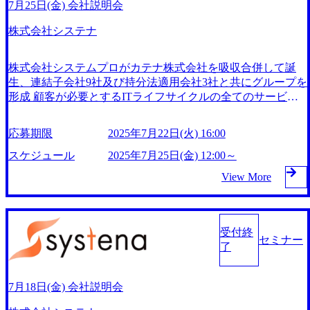
7月25日(金) 会社説明会
株式会社システナ
株式会社システムプロがカテナ株式会社を吸収合併して誕
生、連結子会社9社及び持分法適用会社3社と共にグループを
形成 顧客が必要とするITライフサイクルの全てのサービス
をワンストップで提供 2005年に東証一部(現プライム市場)に
上場 4年連続「ホワイト500（健康経営優良法人2024）」認
応募期限
2025年7月22日(火) 16:00
定 厚生労働省が定める「えるぼし認定段階3」を取得 スポー
ツ庁から「スポーツエールカンパニー」に認定 2025年7月25
スケジュール
2025年7月25日(金) 12:00～
日(金) 12:00～ 所要時間:20分～30分程度 2025年7月22日(火) 1
View More
6:00 ・会社概要 ・質疑応答 ※個別の求人票に関する説明は
せず、 参加者様からご質問があれば回答させていただきま
す オンライン(Google Meet) ・システナの求人票にご応募い
ただいている方 ・システナの求人票へのご応募を検討され
受付終
セミナー
ている方
了
7月18日(金) 会社説明会