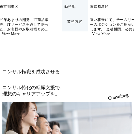
東京都港区
勤務地
東京都港区
40年あまりの開発、IT商品販
近い将来にて、チームリ
業務内容
売、ITサービスを通して培っ
ーのポジションをご用意
た、お客様やお取引様との信
します。 金融機関、公共
View More
View More
頼関係と太いパイプから、業
テム、BtoB向けの開発プ
種・業態に偏らない広範囲な
ェクトのリーダーを目指
お客様のIT基盤構築をプライ
活躍頂ける方を募集致し
ムとして、案件化する前の企
す。 エンドユーザーとの
画、要件定義から設計・構
折衝やマネジメント、要
築・維持・メンテといった最
義、設計、開発まで一貫
上流から下流まで一気通貫で
仕事に、裁量を持って働
の仕事が経験できます。 ま
が可能です。 お任せする
コンサル転職を成功させる
た、昨今のデジタル変革の流
としてはご経験やご要望
れを受け、DX分野での変革
して、PM,PLといったプ
を提案・推進・実装する仕事
ェクトマネジメントであ
も広がりを見せています。
り、上流SEとして要件定
コンサル特化の転職支援で、
●ServiceNow、クラウド等の
基本設計、SEとして詳細
理想のキャリアアップを。
Consulting
DX分野における企画・設
や製造といったお仕事を
計、構築業務 ●パブリックク
いします。 特徴/強み 金融系
ラウド環境(AWS、MSAzure
システムを中心に四半世
等)での企画・設計、構築業
上にわたり蓄積してきた
務 ●デジタル変革に対応した
ハウと経験を武器にソリ
提案・推進・実装 (アジャイ
ションを提供しておりま
ル開発、DevOps、CI/CD、コ
銀行業では40年、損保業
ンテナ化、マルチクラウド
保業では25年以上のシス