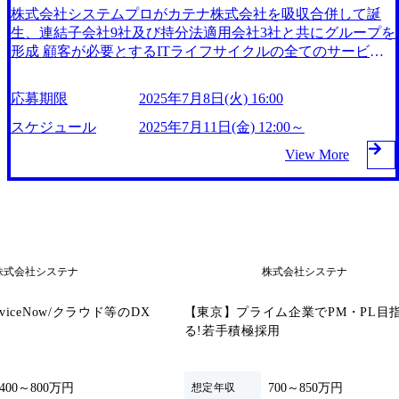
株式会社システムプロがカテナ株式会社を吸収合併して誕
生、連結子会社9社及び持分法適用会社3社と共にグループを
形成 顧客が必要とするITライフサイクルの全てのサービス
をワンストップで提供 2005年に東証一部(現プライム市場)に
上場 4年連続「ホワイト500（健康経営優良法人2024）」認
応募期限
2025年7月8日(火) 16:00
定 厚生労働省が定める「えるぼし認定段階3」を取得 スポー
ツ庁から「スポーツエールカンパニー」に認定 2025年7月11
スケジュール
2025年7月11日(金) 12:00～
日(金) 12:00～ 所要時間:20分～30分程度 2025年7月8日(火) 16:
View More
00 ・会社概要 ・質疑応答 ※個別の求人票に関する説明はせ
ず、 参加者様からご質問があれば回答させていただきます
オンライン(Google Meet) ・システナの求人票にご応募いた
だいている方 ・システナの求人票へのご応募を検討されて
いる方
株式会社システナ
株式会社システナ
viceNow/クラウド等のDX
【東京】プライム企業でPM・PL目
る!若手積極採用
400～800万円
700～850万円
想定年収