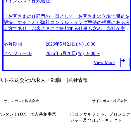
サインポスト株式会社
社会問題の解決や地域創生に取り組んでいる。 2025年2月時
験者向けの内容となっております。 ※各回同内容です。 ●
点で、従業員数172名、平均年齢36歳と、若手が活躍する成
内容 ・会社紹介、業務内容説明、質疑応答 ●業務内容 金融
長企業である。 https://storage.googleapis.com/our-vision-producti
「お客さまのIT部門の一員として、お客さまの立場で課題を
業界(銀行・保険・クレジットカード・資産運用会社など)の
on.appspot.com/public/images/20251216202924_f72201da-c53f-4c
解決」することが弊社コンサルティング手法の根底にある考
大手から中小企業に対して、ITを活用した課題解決を支援す
cf-9194-2aadb9aab44a_1200x584.webp 新卒採用・キャリア採
え方であり、お客さまにご依頼する仕事も含め、当社が主体
るコンサルティング業務をご担当いただきます。 【具体的
用、それぞれのスタートに合わせた研修制度を整備 社員の
となり仕事の進め方をご提案し、ご納得いただいた上で、具
には】 顧客組織の「一員」として、上流工程から実行支援
キャリアアップを支援する環境が整っており、品質を追求し
体的な作業を進めます。 事業内容 コンサルティング事業 (ht
まで幅広く携わります。単なる実行支援にとどまらず、お客
ながらスキルを磨くことができる。 ​ サインポストでは資格
応募期限
2026年5月21日(木) 16:00
tps://signpost.co.jp/business/consulting)：金融機関や公共機関向
様と同じ立場・視点で考え、課題の本質を捉えたうえで改善
取得支援制度を設けており、社員がさまざまな資格を取得し
けに情報化戦略、システム化構想、業務改善を提案し、実行
スケジュール
2026年5月26日(火) 19:00〜
提案や具体的な施策を立案し推進します。システム導入後も
ております。 以前までは約70%が資格を所持していました
支援を行う イノベーション事業 (https://signpost.co.jp/business/i
継続的にフォローし、「困った時はまず相談したい」と思わ
が、現在では社員が急増しているため一時的に割合が下がっ
View More
nnovation)：AI技術を活用した無人レジシステム「ワンダー
れるような信頼されるパートナーを目指します。 オンライ
ており40.3%。 *システムアナリスト、PMP、銀行業務検定
レジ」など、先進的な製品を提供し、デジタル変革を推進 D
ン(Zoom) ※画面/音声はオフでも問題ございません。 ITコン
など他多数 住宅手当や引っ越し補助など、社員の生活をサ
X・地方共創事業 (https://signpost.co.jp/business/co-creation)：地
サルタント職に興味のある方
スト株式会社
の求人・転職・採用情報
ポートする福利厚生が充実している。 ​ リフレッシュ休暇と
域社会の課題解決に取り組み、地域経済の生産性向上とサス
お祝い金を贈呈するなど、社員の長期的なキャリア形成を支
テナビリティに貢献 2017年11月に上場を果たしている サイ
援している。 ​ 月の残業時間平均 20.5 時間 2026年6月9日(火)
ンポスト株式会社は、金融機関や公共機関向けのコンサルテ
19:00〜20:00 2026年6月4日(木) 16:00 オンライン会社説明会
サインポスト株式会社
サインポスト株式会社
ィング事業を展開し、情報化戦略や業務改善を提案し、実行
を開催いたします。 業界理解を深めたい方や、まずは情報
までサポートしている。 独自開発の人工知能「SPAI」を活
収集から始めたい方にもご参加いただきやすい内容となって
サルタント(DX・地方共創事業
用した無人AIレジなど、イノベーション事業にも注力し、
ITコンサルタント、プロジェ
おります。 ※応募意思は不問です。 ※本説明会は未経験者
社会問題の解決や地域創生に取り組んでいる。 2025年2月時
ジャー及びITアーキテクト
向けの内容となっております。 ※各回同内容です。 ●内容
点で、従業員数172名、平均年齢36歳と、若手が活躍する成
・会社紹介、業務内容説明、質疑応答 ●業務内容 金融業界