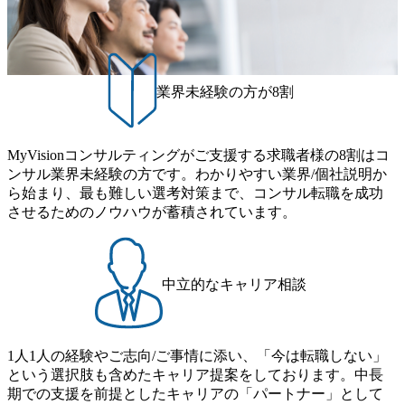
構成】 ・在籍:9名 男女
有 ・大規模プロジ
るコンサルティング業務をご担当いただきます。 【具体的
比:5:4 ・20代～50代まで幅広
PM/PMO、複数案
には】 顧客組織の「一員」として、上流工程から実行支援
い年齢層のメンバーが在籍 ※
ネジメント ・提案
まで幅広く携わります。単なる実行支援にとどまらず、お客
マネージャー1名に対し、メ
事業領域への参画
ンバー3名のチーム体制を想
様と同じ立場・視点で考え、課題の本質を捉えたうえで改善
定 【当ポジションで求める役
業界未経験の方が8割
提案や具体的な施策を立案し推進します。システム導入後も
割】 ・部下複数名のマネジメ
継続的にフォローし、「困った時はまず相談したい」と思わ
ントを行いながら、ヒアリン
グから提案・受注までを主体
れるような信頼されるパートナーを目指します。 オンライ
的に推進すること ・受注後も
ン(Zoom) ※画面/音声はオフでも問題ございません。 ITコン
MyVisionコンサルティングがご支援する求職者様の8割はコ
案件を自走で管理・遂行でき
サルタント職に興味のある方
ること ・複数案件(3～5件)を
ンサル業界未経験の方です。わかりやすい業界/個社説明か
マルチタスクで管理し、自律
ら始まり、最も難しい選考対策まで、コンサル転職を成功
的に動けること
させるためのノウハウが蓄積されています。
中立的なキャリア相談
1人1人の経験やご志向/ご事情に添い、「今は転職しない」
という選択肢も含めたキャリア提案をしております。中長
期での支援を前提としたキャリアの「パートナー」として