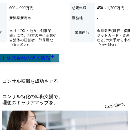
長企業である。 https://storage.googleapis.com/our-vision-producti
(銀行・保険・クレジットカード・資産運用会社など)の大手
on.appspot.com/public/images/20251216202924_f72201da-c53f-4c
600～900万円
450～1,200万円
想定年収
から中小企業に対して、ITを活用した課題解決を支援するコ
cf-9194-2aadb9aab44a_1200x584.webp 新卒採用・キャリア採
ンサルティング業務をご担当いただきます。 【具体的に
新潟県新潟市
勤務地
-
用、それぞれのスタートに合わせた研修制度を整備 社員の
は】 顧客組織の「一員」として、上流工程から実行支援ま
キャリアアップを支援する環境が整っており、品質を追求し
で幅広く携わります。単なる実行支援にとどまらず、お客様
当社「DX・地方共創事業
金融業界(銀行・保
ながらスキルを磨くことができる。 ​ サインポストでは資格
容
業務内容
と同じ立場・視点で考え、課題の本質を捉えたうえで改善提
部」にて、地方の中小企業や
ジットカード・資産
取得支援制度を設けており、社員がさまざまな資格を取得し
自治体の経営者・部長層など
など)の大手から中
案や具体的な施策を立案し推進します。システム導入後も継
ております。 以前までは約70%が資格を所持していました
View More
View More
を対象に、DX推進・業務変
対して、ITを活用
続的にフォローし、「困った時はまず相談したい」と思われ
が、現在では社員が急増しているため一時的に割合が下がっ
革に関するコンサルティング
決を支援するコンサ
るような信頼されるパートナーを目指します。 オンライン
業務をお任せします。 課題の
グ業務をご担当いた
ており40.3%。 *システムアナリスト、PMP、銀行業務検定
スト株式会社
の
求人情報
抽出から解決策の立案・実
す。 【具体的には】 顧客組
(Zoom) ※画面/音声はオフでも問題ございません。 ITコンサ
など他多数 住宅手当や引っ越し補助など、社員の生活をサ
行、導入後の定着・運用支援
織の「一員」として
ルタント職に興味のある方
ポートする福利厚生が充実している。 ​ リフレッシュ休暇と
まで、クライアントのパート
程から実行支援まで
ナーとして一貫してサポート
わります。単なる実
お祝い金を贈呈するなど、社員の長期的なキャリア形成を支
していただくポジションで
とどまらず、お客様
援している。 ​ 月の残業時間平均 20.5 時間 2026年5月26日
コンサル転職を成功させる
す。 【具体的には】 ・顧客
場・視点で考え、課
(火) 19:00〜20:00 2026年5月21日(木) 16:00 オンライン会社説
の経営課題のヒヤリング、整
を捉えたうえで改善
理 ・DX推進体制の構築と実
体的な施策を立案し
明会を開催いたします。 業界理解を深めたい方や、まずは
行ロードマップ作成 ・経営
す。システム導入後
コンサル特化の転職支援で、
情報収集から始めたい方にもご参加いただきやすい内容とな
層・現場双方への変革イメー
にフォローし、「困
理想のキャリアアップを。
Consulting
っております。 ※応募意思は不問です。 ※本説明会は未経
ジ共有や納得感の醸成 ・課題
まず相談したい」と
解決策の企画立案・提案・実
ような信頼されるパ
験者向けの内容となっております。 ※各回同内容です。 ●
行支援 ・IT活用に向けた業
を目指します。 また、ご経験
内容 ・会社紹介、業務内容説明、質疑応答 ●業務内容 金融
務・システムモデル作成や調
に応じて以下のよう
業界(銀行・保険・クレジットカード・資産運用会社など)の
達支援 ・プロジェクトマネジ
役割もお任せします
メントおよび進行管理 【組織
メンバーの育成やナ
大手から中小企業に対して、ITを活用した課題解決を支援す