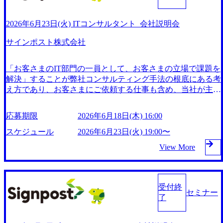
2026年6月23日(火) ITコンサルタント_会社説明会
サインポスト株式会社
「お客さまのIT部門の一員として、お客さまの立場で課題を
解決」することが弊社コンサルティング手法の根底にある考
え方であり、お客さまにご依頼する仕事も含め、当社が主体
となり仕事の進め方をご提案し、ご納得いただいた上で、具
体的な作業を進めます。 事業内容 コンサルティング事業 (ht
応募期限
2026年6月18日(木) 16:00
tps://signpost.co.jp/business/consulting)：金融機関や公共機関向
けに情報化戦略、システム化構想、業務改善を提案し、実行
スケジュール
2026年6月23日(火) 19:00〜
支援を行う イノベーション事業 (https://signpost.co.jp/business/i
View More
nnovation)：AI技術を活用した無人レジシステム「ワンダー
レジ」など、先進的な製品を提供し、デジタル変革を推進 D
X・地方共創事業 (https://signpost.co.jp/business/co-creation)：地
域社会の課題解決に取り組み、地域経済の生産性向上とサス
受付終
セミナー
テナビリティに貢献 2017年11月に上場を果たしている サイ
了
ンポスト株式会社は、金融機関や公共機関向けのコンサルテ
ィング事業を展開し、情報化戦略や業務改善を提案し、実行