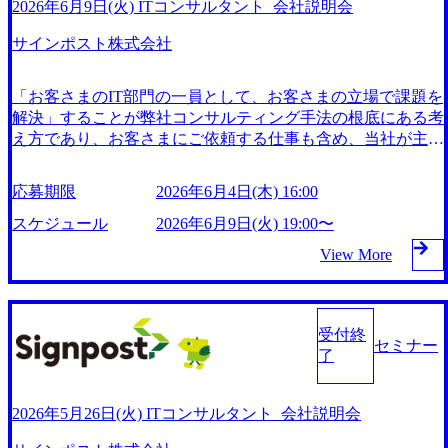
までサポートしている。 独自開発の人工知能「SPAI」を活
2026年6月9日(火) ITコンサルタント_会社説明会
用した無人AIレジなど、イノベーション事業にも注力し、
サインポスト株式会社
社会問題の解決や地域創生に取り組んでいる。 2025年2月時
点で、従業員数172名、平均年齢36歳と、若手が活躍する成
長企業である。 https://storage.googleapis.com/our-vision-producti
「お客さまのIT部門の一員として、お客さまの立場で課題を
on.appspot.com/public/images/20251216202924_f72201da-c53f-4c
解決」することが弊社コンサルティング手法の根底にある考
cf-9194-2aadb9aab44a_1200x584.webp 新卒採用・キャリア採
え方であり、お客さまにご依頼する仕事も含め、当社が主体
用、それぞれのスタートに合わせた研修制度を整備 社員の
となり仕事の進め方をご提案し、ご納得いただいた上で、具
キャリアアップを支援する環境が整っており、品質を追求し
体的な作業を進めます。 事業内容 コンサルティング事業 (ht
ながらスキルを磨くことができる。 ​ サインポストでは資格
応募期限
2026年6月4日(木) 16:00
tps://signpost.co.jp/business/consulting)：金融機関や公共機関向
取得支援制度を設けており、社員がさまざまな資格を取得し
けに情報化戦略、システム化構想、業務改善を提案し、実行
スケジュール
2026年6月9日(火) 19:00〜
ております。 以前までは約70%が資格を所持していました
支援を行う イノベーション事業 (https://signpost.co.jp/business/i
が、現在では社員が急増しているため一時的に割合が下がっ
View More
nnovation)：AI技術を活用した無人レジシステム「ワンダー
ており40.3%。 *システムアナリスト、PMP、銀行業務検定
レジ」など、先進的な製品を提供し、デジタル変革を推進 D
など他多数 住宅手当や引っ越し補助など、社員の生活をサ
X・地方共創事業 (https://signpost.co.jp/business/co-creation)：地
ポートする福利厚生が充実している。 ​ リフレッシュ休暇と
域社会の課題解決に取り組み、地域経済の生産性向上とサス
受付終
お祝い金を贈呈するなど、社員の長期的なキャリア形成を支
セミナー
テナビリティに貢献 2017年11月に上場を果たしている サイ
了
援している。 ​ 月の残業時間平均 20.5 時間 2026年6月23日
ンポスト株式会社は、金融機関や公共機関向けのコンサルテ
(火) 19:00〜20:00 2026年6月18日(木) 16:00 オンライン会社説
ィング事業を展開し、情報化戦略や業務改善を提案し、実行
明会を開催いたします。 業界理解を深めたい方や、まずは
までサポートしている。 独自開発の人工知能「SPAI」を活
2026年5月26日(火) ITコンサルタント_会社説明会
情報収集から始めたい方にもご参加いただきやすい内容とな
用した無人AIレジなど、イノベーション事業にも注力し、
っております。 ※応募意思は不問です。 ※本説明会は未経