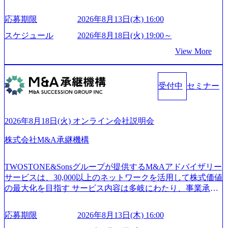
は、世界中の半導体デバイスメーカーから高く評価され、
storage.googleapis.com/our-vision-production.appspot.com/public/i
世界トップクラスのシェアを有している 技術と対話を通じ
mages/20250502152751_46c65543-87ef-4e86-a85a-8649e1c532f9
応募期限
2026年8月13日(木) 16:00
て未来を創造し、社会課題の解決に貢献することを目指し
_956x512.webp https://storage.googleapis.com/our-vision-producti
on.appspot.com/public/images/20250502152804_ba6aaa1a-9ffc-4f
ている Mission:私たちの技術/私たちの対話 Vision:夢を未来
スケジュール
2026年8月18日(火) 19:00～
2a-9b40-06fff8ee19af_961x517.webp https://storage.googleapis.co
につなぐベストパートナー Value:私たちの技術/私たちの対
View More
m/our-vision-production.appspot.com/public/images/202505021528
話 IoT社会の浸透、AIの加速等により半導体需要は世界中で
31_721b100c-62c9-4258-aa0e-97182898115f_960x510.webp シ
急伸長しており、それに伴い半導体製造装置の需要も伸長
ンプレクス社は、FinTech領域に強みを持つITコンサルティ
中 https://storage.googleapis.com/our-vision-production.appspot.co
ング会社で、NRI、NTTDATAと同じく世界のFinTech Ranki
受付中
セミナー
m/public/images/20260224131045_0fee4978-bb25-43a7-a367-542
ngsTop 100企業にも選出されている。ITコンサルティング、
6b95cd599_1200x543.webp https://storage.googleapis.com/our-visi
開発、運用保守と言った全工程を行う「一気通貫体制」が
on-production.appspot.com/public/images/20260224131052_2abe7
特長 ビジネスへの深い理解を持つコンサルタントが集うXs
cb8-329e-4a45-a8f5-73d9728b2cd7_1200x486.webp https://storag
2026年8月18日(火) オンライン会社説明会
e.googleapis.com/our-vision-production.appspot.com/public/image
pearと、最先端テクノロジーに深い知見を持つシンプレクス
s/20260224131100_d8b3379f-6e64-4566-aea4-924f21977d35_120
社またはグループ会社との協力体制を築いている Xspear社
株式会社M&A承継機構
0x460.webp https://storage.googleapis.com/our-vision-production.a
はあくまでもコンサルティングファームであり、システム
ppspot.com/public/images/20260224131116_05d25aab-49d6-4429-
開発を担当することはない https://storage.googleapis.com/our-vi
810e-138e27965ee8_1200x386.webp グローバル人財育成を目
TWOSTONE&Sonsグループが提供するM&Aアドバイザリー
sion-production.appspot.com/public/images/20240925204111_caa9
的とした「語学研修」、効果的なプレゼンのポイントを掴
サービスは、30,000以上のネットワークを活用して株式価値
4e4b-6aae-45a6-a0ce-b98154c816a2_1153x543.webp メンバー情
み実践に強くなるための「プレゼン研修」、自社キャリア
の最大化を目指す サービス内容は多岐にわたり、事業承継
報 (https://www.xspear.co.jp/member/)一部抜粋 - 伊勢山 昇吾氏:
アドバイザーによる自身のキャリア構築をめざす「キャリ
コンサルティングやM&Aアドバイザリー、財務アドバイザ
ベイカレントにてIT戦略立案から実装支援を軸に、様々な
ア開発研修」などがある 生産現場を含む全部門でフレック
リーなどが含まれており、幅広いニーズに対応 譲渡企業に
業界で新規事業戦略、成長戦略、PMI推進、業務改革等の幅
スタイム制度を実施しており、月単位の決められた労働時
応募期限
2026年8月13日(木) 16:00
対しては完全成功報酬制を採用し、M&A以外の選択肢も尊
広いプロジェクトに従事 - 鈴木健仁氏：新卒でベイカレン
間の範囲内で、出社・退社の時刻を社員の自己裁量に委