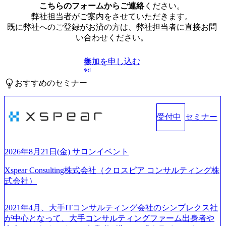
こちらのフォームからご連絡
ください。
弊社担当者がご案内をさせていただきます。
既に弊社へのご登録がお済の方は、弊社担当者に直接お問
い合わせください。
参加を申し込む
無
料
おすすめのセミナー
受付中
セミナー
2026年8月21日(金) サロンイベント
Xspear Consulting株式会社（クロスピア コンサルティング株
式会社）
2021年4月、大手ITコンサルティング会社のシンプレクス社
が中心となって、大手コンサルティングファーム出身者や