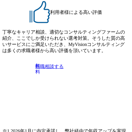
ファーム・Dirbatoの社員支援」 https://forbesjapan.com/articles/
している方
detail/69848 MyViision企業インタビュー① https://my-vision.co.
利用者様による高い評価
jp/consulting-firm/dirbato/interview01 MyViision企業インタビュ
ー② https://my-vision.co.jp/consulting-firm/dirbato/interview02 20
26年8月18日(火) 19:00開始～最長20:00終了 2026年8月13日
(木) 16:00 当日はDirbatoの現役トップコンサルタントが業界
丁寧なキャリア相談、適切なコンサルティングファームの
動向を踏まえ、コンサルティング市場の最新トレンドをお
紹介、ここでしか受けられない選考対策。そうした質の高
伝えいたします。コンサルティング業界への転職を迷われ
いサービスにご満足いただき、MyVisionコンサルティング
ている方や情報収集を行いたい方のご参加も歓迎です。更
は多くの求職者様から高い評価を頂いています。
に、当日は現場コンサルタントとの座談会も開催します。
上位職のコンサルタントだけでなく、メンバークラスのコ
無
転職相談する
ンサルタントも登壇しますので、当社へ気になることや転
料
職後のご不安な事はその場でご質問いただけますので、ぜ
ひお聞きください！ ※過去の質問例)会社の強みや中長期の
方向性、コンサルタントとSEの違い、他コンサルファーム
との違い、今後のキャリアパス など。 会社説明＋座談会(1
9:00～20:00) ・書類免除でのご対応もしておりますので担当
リクルーターまでご相談下さい。 ・ご希望の方は、会社説
明会兼現場座談会実施後、カジュアル面談もしくは1次選考
の対応もさせて頂きますので担当リクルーターまでご相談
下さい。なお、当日はコンテンツに変更があること、ご了
承ください。 【服装・持ち物】 ・特になし カジュアルな服
※1 2026年1月に内定承諾し、弊社経由で年収アップを実現