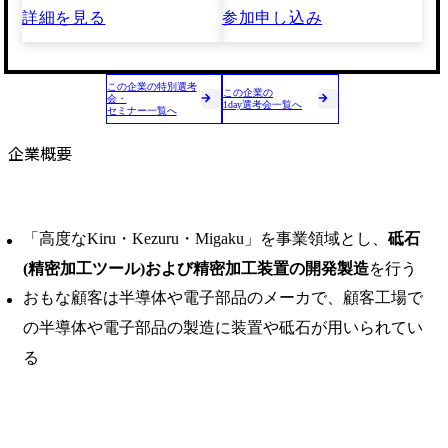
詳細を見る
参加申し込み
この企業の特別選考
この企業の
会・
1day選考会一覧へ
セミナー一覧へ
企業概要
「高度なKiru・Kezuru・Migaku」を事業領域とし、
砥石
(精密加工ツール)および精密加工装置の開発製造
を行う
おもな顧客は半導体や電子部品のメーカで、顧客工場で
の半導体や電子部品の製造に装置や砥石が用いられてい
る