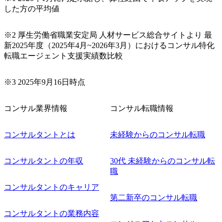
装でご参加ください。 【募集ポジション】 ITコンサルタン
した方の平均値
ト(役職問わず) 【案件内容(一例)】 ・IT戦略立案/IT中長期
ロードマップ策定 ・全社クラウド基盤グランドデザイン策
※2 厚生労働省職業安定局 人材サービス総合サイトより 最
定 ・全社デジタルトランスフォーメーション企画構想 ・業
新2025年度（2025年4月~2026年3月）におけるコンサル特化
務/組織/システムの現状分析/RPA選定/導入/実装 ・プライベ
転職エージェント支援実績数比較
ート/パブリッククラウド導入 ・AI活用による業務効率化/
業務再構築 ・IoTを活用したデジタルワークスタイル変革案
企画 ・Disruptive Technologyを活用した新規事業の立案/推
※3 2025年9月16日時点
進 など 【中途入社社員の入社の決め手(一例)】 ・創業
フェーズに参画し、コアメンバーとして会社を一緒に創り
コンサル業界情報
コンサル転職情報
上げていきたい ・サービスやソリューションに捉われず、
顧客が真に求めるサービスを提供したい ・様々な業種業界
でのプロジェクトに参画し、自身のスキルアップを図りた
コンサルタントとは
未経験からのコンサル転職
い ・エンジニア経験を活かして要件定義や提案、企画とい
った上流工程にチャレンジしたい ・コンサルのみならず新
コンサルタントの年収
30代 未経験からのコンサル転
規事業開発にも興味があり、ゆくゆくはチャレンジしてみ
職
たい オンライン(Teams)
コンサルタントのキャリア
第二新卒のコンサル転職
コンサルタントの業務内容