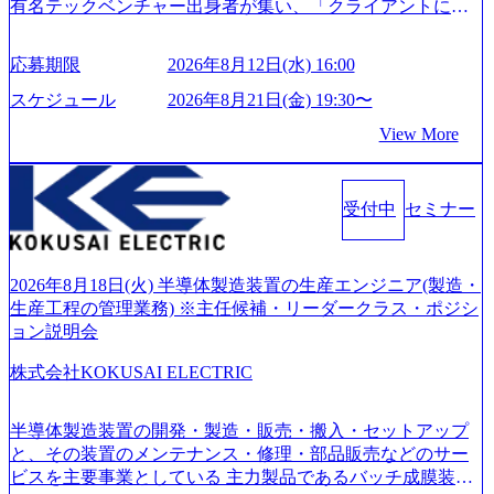
有名テックベンチャー出身者が集い、「クライアントにと
って真のデジタルトランスフォーメーションを創造した
い」という想いの下で立ち上げた新鋭ファーム テクノロジ
応募期限
2026年8月12日(水) 16:00
ーがビジネスの成功に大きな影響力を持つDX時代におい
て、20年以上にわたってFintech業界を中心に最先端テクノ
スケジュール
2026年8月21日(金) 19:30〜
ロジーを提供してきたシンプレクスのノウハウを活かしつ
View More
つ、あらゆる業種・業界のクライアントの企業価値の最大
化を支援するために、戦略策定、組織改革、人材育成、業
務改善、実行支援などのコンサルティングサービスを一気
受付中
セミナー
通貫で提供するのが特徴（いわゆる総合コンサルティング
ファーム） 社名の由来は”DXエリアにSpir（槍）を指して
切り開く””simplexないでは金融以外の領域にX（クロス）し
ていく”という位置づけ 一昔前は金融が強い企業として認知
2026年8月18日(火) 半導体製造装置の生産エンジニア(製造・
されていたが、現在金融の売上割合は全体の3割。現在はTo
生産工程の管理業務) ※主任候補・リーダークラス・ポジシ
C事業を始め、パブリック、製造業、通信、エンタメ、教
ョン説明会
育、保健など幅広く強みのあるファーム。 ワンプール制で
株式会社KOKUSAI ELECTRIC
はあるが、社員の興味のある分野やスキルを活用したいな
どの希望は考慮してのアサイン。 そのため、専門性を身に
着けたい方でも幅広に経験を積みたい方でも、キャリア形
半導体製造装置の開発・製造・販売・搬入・セットアップ
成が柔軟に可能な環境である。 https://storage.googleapis.com/
と、その装置のメンテナンス・修理・部品販売などのサー
our-vision-production.appspot.com/public/images/20240925204135
ビスを主要事業としている 主力製品であるバッチ成膜装置
_93b1bff3-f71c-4bc9-8bd9-72a8a4826007_1200x554.webp https://