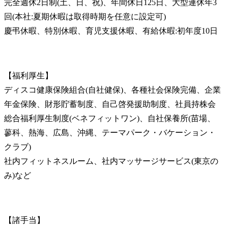
完全週休2日制(土、日、祝)、年間休日125日、大型連休年3
回(本社:夏期休暇は取得時期を任意に設定可)

慶弔休暇、特別休暇、育児支援休暇、有給休暇:初年度10日
【福利厚生】

ディスコ健康保険組合(自社健保)、各種社会保険完備、企業
年金保険、財形貯蓄制度、自己啓発援助制度、社員持株会

総合福利厚生制度(ベネフィットワン)、自社保養所(苗場、
蓼科、熱海、広島、沖縄、テーマパーク・バケーション・
クラブ)

社内フィットネスルーム、社内マッサージサービス(東京の
み)など
【諸手当】
