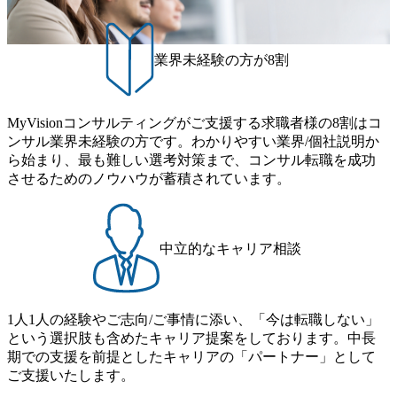
験3年未満の離職率は0％と驚異の定着率を誇る 大手ファー
ラウンドを持つメンバーの働く環境を整えている SDGsの推
ムと同水準以上の報酬制度であり、ファーム経験者の場合
進にも積極的で、プロボノ支援等を行っている 部活動も活
は、転職時報酬アップが基本 強く「個人」の成⾧を重視す
発で、多くのクラブが立ち上がっており、さまざまな役
業界未経験の方が8割
るカルチャーであり、昇進に枠もなく、今ならReadyになれ
職・所属・組織を超えて社員間のネットワーク形成・交流
ば上がれる環境となっている 安定した経営環境の下、コン
の場となっている <u>教育・研修プログラムが非常に充実</
サルティングファームの立ち上げフェーズに関わることが
u>しており、自己成長の機会も多い DirTuneという社内限定
MyVisionコンサルティングがご支援する求職者様の8割はコ
できる 豊富な経験を持つコンサル経験者の場合は、自らチ
番組があり、新卒紹介、会社の七不思議紹介等、規模が大
ンサル業界未経験の方です。わかりやすい業界/個社説明か
ームを立ち上げることが可能 裁量をもった営業活動、デリ
きくなっていく中で社員同士のつながりを広げる取り組み
ら始まり、最も難しい選考対策まで、コンサル転職を成功
バリー活動ができる(スタートアップとの協業、新規ソリュ
もしている 今後の成長戦略として海外展開を見据えてい
させるためのノウハウが蓄積されています。
ーションの開発 など) シンプレクスの顧客基盤、エンジニ
る。足元のグローバル案件割合は10%程度だが、英語が得
アケイパビリティを活かた確度の高い事業立ち上げが経験
意でグローバル案件に興味がある方はアサインされるチャ
できる 2026年8月21日(金) 19:30〜21:30 (19:20開場) 2026年8
ンスも大きい。 代表インタビュー https://note.com/dirbato/n/n0
月12日(水) 16:00 ※参加状況によっては抽選とさせていただ
a040c36b128 Forbes JAPAN BrandVoice Studio 「使命はテクノ
中立的なキャリア相談
く可能性がございます。 このたび、ファーム経験者の方を
ロジーで企業の可能性を引き出すこと。日本に求められるI
対象にした懇親会形式の採用イベント「サロンイベント」
Tコンサルタントという伴走者」 https://forbesjapan.com/article
を開催いたします。 カジュアルな場で現場社員と直接交流
s/detail/67452 Forbes JAPAN BrandVoice Studio 「コンサル業
できる機会ですので、ぜひご参加ください。 当日はXspear
界におけるIT人材価値再興。Dirbatoの最前線パートナーが
1人1人の経験やご志向/ご事情に添い、「今は転職しない」
Consulting代表取締役の早田とMDやその他現場社員が複数
切り開くテクノロジーの変革」 https://forbesjapan.com/articles/
という選択肢も含めたキャリア提案をしております。中長
preview/68657?preview=TAI1oir8Coe5Df3zuZhtd24YfH72/Zzdm
名参加する予定です！ ●費用 : 無料 虎ノ門ヒルズ付近 ※詳
期での支援を前提としたキャリアの「パートナー」として
BTIEMOnWUWREjOFLO1IL1KPEi4dgCbb Forbes JAPAN Bra
細な場所については参加者の方へ個別でご連絡いたしま
ご支援いたします。
ndVoice Studio 「求めるのは、競争と連帯 。IT特化の急成長
す。 コンサルファームにてマネージャー以上の職務を担当