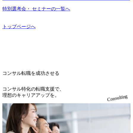
いるのも同社の特徴であり、 自社で新規事業開発も手掛け
住宅手当を支給します。 また、独身寮は男性のみの入居と
ります。 説明会後にアンケート回答をお願いいたします。
こまめに社員のキャリアについて検討してもらえる。結
つつ、複数社への出資～ハンズオン支援も行っている。 (参
特別選考会・ セミナーの一覧へ
なるため、入居基準を満たす女性には住宅手当を支給しま
オンライン(Google meets)
果、なりたいキャリアを反映できるｐｊにアサインしても
考) https://www.dirbato.co.jp/service/incubation.html (https://www.
す。 住宅手当は、一般賃貸物件を従業員が契約し、規程で
らえる ・シンプレクスというテクノロジーに強い部隊がい
dirbato.co.jp/service/incubation.html) 大手総合系コンサルティ
定める金額を会社が支払います。 その他： 採用時や転勤等
るため、エンジニアの視点からも協業しクライアントへ価
ングファームや、Slerなどから優秀層が多数ジョイン。 http
トップページへ
による引っ越し費用は、会社が負担します。 2026年8月18日
値提供できる ・デリバリー中心の案件もあればセールス中
s://storage.googleapis.com/our-vision-production.appspot.com/publi
(火) 19:00～20:00 2026年8月13日(木) 16:00 応募をご検討され
心の案件もあり、個々の裁量や得意領域に合わせた売り上
c/images/20240925205344_42693807-c7d5-418f-965b-3a03a5dd5
ている方を対象に、会社説明会を実施予定です。 ● 求人名
げの立て方を選べる ここ1年で社員数60名⇒100名超、売上
723_1200x559.webp 楽天グループ、SMBCグループ、NTT、
・【富山】半導体製造装置の生産エンジニア(製造・生産工
今期18億円⇒来期30億円（いずれも約170％アップ）と急成
良品計画、ファーストリテイリング等大手企業が中心顧客
程の管理業務) ※主任候補・リーダークラス ・【砺波】半
長中のファームである また、成長中ファームのため優秀な
直近では大阪万博のプロジェクトをAC、PwCとのコンペに
導体製造装置の生産エンジニア(製造・生産工程の管理業務)
上司の近くで働けるチャンスも多い(ボストン・コンサルテ
勝ち受注。 業務システム、ToC向けアプリ、セキュリティ
※主任候補・リーダークラス オンライン (Microsoft Teams)
ィング・グループ出身者等 (https://www.xspear.co.jp/member/ta
等万博に関するあらゆるIT関連業務をコンサルティングし
※顔出しは不要です。ご質問頂く際のみ、顔出ししていた
コンサル転職を成功させる
keto_kajita/)） 多様なメンバー、多様なプロジェクトによる
ている。 <u>ワンプール制</u>を取っており、業界の枠に縛
だければと存じます。
自己成長機会が多く、新たなチャレンジが可能 100名規模に
られず様々な案件にチャレンジ可能 専属の営業部隊がお
も関わらず、外資系戦略コンサルティングファームや総合
り、<u>営業活動に工数を割かれることなくデリバリーに注
コンサル特化の転職支援で、
系コンサルティングファームをはじめ、メーカー、ITベン
力可能</u> 従業員満足度を非常に重視しており、意にそぐ
理想のキャリアアップを。
Consulting
チャー、外資系金融機関など多彩な出自で構成されてお
わないプロジェクトにアサインされてしまった場合、半強
り、常に刺激を受けながらプロジェクトワークが可能 総合
制的に別のプロジェクトに異動することが可能。その結
コンサルティングファームの名の通り、全方位のクライア
果、<u>退職率も10%程度</u>(他社平均は2～30%程度) 残業
ントに対して様々なプロジェクトが存在しており、手を上
時間は<u>平均30時間程度。</u>バリューが出ていないから
げれば常に新しいテーマのチャレンジ機会を提供している
残業代をつけさせないといったことはしない DE&Iにおいて
（ワンプール制） そのため、全体の離職率10％以下、未経
は女性活用や外国人/高齢者/障碍者などさまざまなバックグ