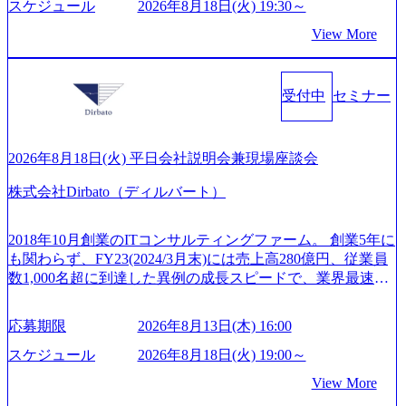
重する姿勢を持ち、将来の株価成長を取り込むスキームの
トに入社し最年少ディレクターを経てXspearに参画 - 梶田
スケジュール
2026年8月18日(火) 19:30～
ね、ワークライフバランスを図りながら効率的に働くこと
構築や事業承継支援も行う TWOSTONE&SonsグループはM
威人氏：BCG出身。金融業界における戦略策定、DX戦略立
ができる 【休日】 土日祝休みの完全週休2日制 2025年度の
View More
&A業界のリーディングカンパニーであり、領域にこだわら
案、人事組織テーマに強みを持ち、メディア・エンタメ業
年間休日は125日（GW8日、夏季9日、年末年始9日） 有給
ず幅広い案件に携わりながら自己成長とキャリアの挑戦が
界においてはDX戦略立案、NFT等の新規事業立案を得意と
休暇は年間24日（4月1日入社の場合）で、入社日に付与さ
可能 M&Aセンター出身者3名がメインメンバーであり、経
する。 - 藏満 一馬氏：アクセンチュア出身。金融業界を中
れます。 年次有給休暇の残日数は、翌年度に繰り越すこと
受付中
セミナー
験豊富なアドバイザーと共に働くことで、M&Aや財務アド
心に、DX戦略策定、新規事業立案、組織変革、規制対応等
ができます。 慶弔休暇は、事由により取得可能日数は異な
バイザリーなどの専門知識を獲得し、キャリアを発展させ
の幅広いプロジェクトを主導する。 - 天野 善仁氏：19卒Pw
りますが、3～7日の連続休暇を取得できます。 リフレッシ
る機会が提供される 主担当成約で10件以上ある人は課長職
C出身。Xspear最年少シニアマネージャー 社員インタビュー
ュ休暇は、規程で定める勤続年数ごとに、連続5日のリフレ
となり、平均3000万～4000万の年収となる 内訳としては個
ページ (https://www.xspear.co.jp/career/interviews/) 戦略だけの
2026年8月18日(火) 平日会社説明会兼現場座談会
ッシュ休暇を取得できます。 【育児や子の看護、介護など
人インセンティブ＋チームインセンティブ 課長は部下を育
コンサルは終わり──コンサル業界の風雲児に聞く。“これ
の制度】 育児休暇： 対象：小学校1年修了時の3月31日まで
株式会社Dirbato（ディルバート）
成活躍させるためのナレッジシェアおよび丁寧なOJTを欠か
から”のコンサルの在り方 (https://www.businessinsider.jp/articl
の子を育てるすべての従業員※期間：通算3年間 短時間勤
さずにチームとして動く組織風土がある 2026年8月18日(火)
e/20250205-simplex-xspear/) Xspear Consultingがえるぼし認定
務： 対象：小学校卒業までの子を育てるすべての従業員 1
19:30～ 所要時間 : 約1時間 2026年8月13日(木) 16:00 ＼応募
を取得 (https://www.agara.co.jp/article/382811) シンプレクスと
2018年10月創業のITコンサルティングファーム。 創業5年に
日2時間15分まで、始業・終業時刻の繰り上げ・繰り下げが
意思不問・業界未経験歓迎！／ M&A承継機構のビジョンや
Xspear Consultingが、東京都港区の行政手続き100%デジタル
も関わらず、FY23(2024/3月末)には売上高280億円、従業員
可能 子の看護休暇： 子1人につき5日まで取得でき、1時間
業務内容、実際の働き方について詳しくお伝えするオンラ
化を支援 (https://www.afpbb.com/articles/-/3520247) 【未経験
数1,000名超に到達した異例の成長スピードで、業界最速と
単位で取得することも可能 家族看護休暇： 5日まで取得で
イン説明会を開催いたします。 M&A業界に興味があり、ま
者】 ・年収UPでのオファー ・ワンプールで様々なインダ
なる10期1,000億円に対して、現状では計画値を上回る事業
き、1時間単位で取得することも可能 【独身寮、住宅手当制
ずはどんな仕事か知りたい 転職を考えたばかりで、幅広く
ストリーやソリューションを裁量をもって経験できる ・上
成⻑を遂げている。 現在コンサルティングファームでは外
度など】 独身寮：富山事業所の近くに、白風寮と青風寮の2
応募期限
2026年8月13日(木) 16:00
業界の情報を集めたい 働くイメージを具体的に知りたい M
流工程、先端技術を学べる環境 【コンサルファーム経験
資も含めて売上高TOP10にランクインしている。 主力事業
つの寮があり、以下の入居基準を満たす方が入居可能で
&A業界にご興味がある方、転職を少しでもお考えの方はも
者】 ・専門領域に軸足を置きながら、他領域にもチャレン
はITコンサルティング。幅広い業界の大企業を中心に、IT
スケジュール
2026年8月18日(火) 19:00～
す。 ＜入居基準＞ ・満33歳までの独身者 ・自宅から勤務地
ちろん、情報収集をしたい方でも歓迎です。お気軽にご参
ジできる環境 ・タイトルアップでのオファー ・現職ファー
戦略策定等の上流工程から実装・運用定着まで一気通貫で
までの通勤総時間が2時間を超えること 住宅手当： 本社の
View More
加ください。 当日は、質疑応答のお時間もご用意しており
ムより高いオファー年収 ・実力主義でプロモーションでき
支援している。 他方、インキュベーション事業を手掛けて
近くには独身寮や社宅等が無いため、条件を満たす方には
ます。 是非、説明会にてお話できることを楽しみにしてお
る（ダブルスキップもあり） ・週に1度のアサインｍｔｇで