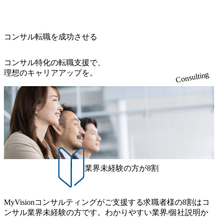
の答えを提供したい、というベインのコンサルティングに
て20年近く成長を続けており、2022年3月期の連結売上高は
ご担当いただき、当社の社員が業務面をサポートしつつ、
展開、ハラスメント抑止に向けた研修の拡充、社外窓口設
おける信念であり、カルチャーにもなっている。 海外オフ
991億円、1,000億円突破が目前となった 2023年4月1日時点
徐々に対応範囲を広げていただきます。 ＜QAエンジニア＞
置など徹底的な仕組み化を推進する 育休取得率は男性6
ィスとの連携が多く、海外プロジェクトへのアサインや海
でグループ従業員数は7523人と、国内でも有数の規模のコ
本質的な品質向上を目的とし、プロジェクトの上流(コンサ
5%、女性100%と全国平均を上回る実績を持ち、女性の管理
外オフィスへのトランスファー制度などが充実している。
ンサルティング会社となり、今後も成長性が大きくみられ
コンサル転職を成功させる
ルティング領域)から参画いただきます。 課題選定から顧客
職率も21.8%（2023年12月時点）とフレキシブルな働き方を
東京オフィスに来るグローバルメンバーも多く、グローバ
る 日本企業的な柔らかい雰囲気が特徴的で、従業員方の人
への企画提案、そして実行までを一気通貫で支援していた
提供 2026年8月22日(土) 面接枠 ①10時開始、②11時開始、
ル・ワンチームで活動している。プロボノ活動にも力を入
柄の良さや未経験者への充実したオンボーディング支援(入
だきます。 アジャイル開発を通じて顧客の要望や提案を柔
③12時開始 2026年8月10日(月) 16:00 各回50分程度を想定 オ
コンサル特化の転職支援で、
れており、これまで多くのNPO・NGOなどの非営利団体に
社時に10日間の間みっちりとコンサルの基礎を支援)を魅力
軟に取り入れながら改善サイクルを回すため、ご自身の提
ンライン 書類選考通過者
理想のキャリアアップを。
無償でコンサルティングを提供している。 2026年8月29日
Consulting
に感じ、他Big4ではなくアビームを選ぶ方も多数 アビーム
案がサービスに直接反映されやすく、高い貢献度を実感で
(土) の対面Kick-offイベントを皮切りに1か月程度のプログラ
といえばSAPをはじめとしたシステム、とイメージされる
きます。 ● 勤務地 東京都渋谷区渋谷3丁目6-7 渋谷金王タワ
ム ※初回プログラム : 8月29日(土)10:00～13:30 2026年8月12
こともあるが実態としては経営戦略策定や新規事業立案な
ー 事業所内禁煙(入居する施設に喫煙専用室あり) ・就業規
日(水) 16:00 Bain & Company Tokyoでは、「Tokyo Be Bold Pr
どのトップラインを上げるための戦略案件も多く存在 特に
則により就業時間内の喫煙を全面的に禁止 ・禁煙サポート
ogram (女性候補者向け選考支援プログラム)」を実施いたし
スポーツ&エンターテイメント領域ではBig4に先んじて注力
制度あり オンライン ● 必須要件 以下いずれかのご経験をお
ます。クライアントに斬新なソリューションを提供し、複
し、業界内で大きな存在感を誇る 社員の多様化する生活ス
持ちの方 ・システム・ソフトウェア開発経験3年以上 ・要
雑な経営課題を解決するために、チームのダイバーシティ
タイルやライフイベントに対応した働きやすい職場環境を
件定義～基本設計など上流経験2年以上 ・PMO経験2年以上
は欠かせません。是非、ユニークな視点と高い志を持つ女
実現するため、さまざまなサポート制度を導入している 多
● 歓迎要件 ・要件定義から詳細設計までのいずれかの上流
性の皆様に多数ご参画頂きたいと考え、プログラムを開催
文化理解や女性の活躍推進などの取り組み、また、フレッ
工程の経験 ・サブリーダー以上のマネジメント経験 ・お客
致します。 「未経験では難しいのではないか」、「実際女
業界未経験の方が8割
クス制度やフリーロケーション制度、フルリモート制度な
様との折衝経験、交渉経験 ・組織課題に対して主体的に業
性はどのように活躍をしているのか」、「ケース面接の経
どの多様な働き方をサポートする制度が整備されている 202
務改善に取り組まれたご経験 ・アジャイル/スクラムへの興
験がなく対策の仕方が知りたい」などのお声をたくさんい
6年8月23日(日) 9:00～18:00終了 2026年8月12日(水) 16:00 202
味関心 ● 求める人物像 ・リーダーシップが取れる方/一人称
ただいているため、今回のプログラムでは現役の面接官と
6年8月23日(日)にSustainable SCM SU 1day選考会を開催いた
MyVisionコンサルティングがご支援する求職者様の8割はコ
で主体的に動ける方 ・年齢にこだわらず、アドバイスを素
食事などのカジュアルな交流、実際のプロジェクトのケー
します。 当SUは「GlobalでのSCM構築」や「物流・調達コ
ンサル業界未経験の方です。わかりやすい業界/個社説明か
直に受け取れる方 ・推進力のある方
ススタディ、1対1の模擬面接等、複数のセッションを約1か