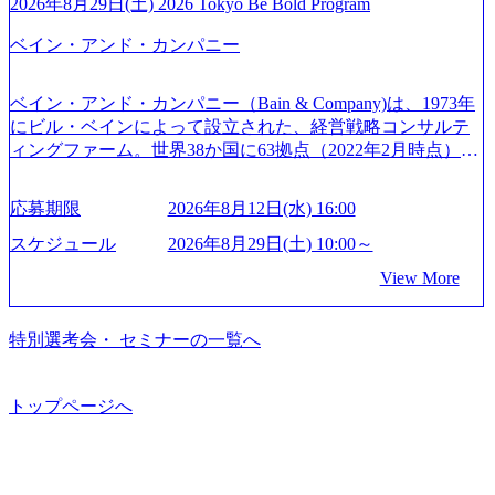
トとしている SAP領域においては日本市場No.1を誇り、全
通常の選考フローと異なり、事前に適性検査をご受検いた
2026年8月29日(土) 2026 Tokyo Be Bold Program
s://www.accenture.com/jp-ja/case-studies/communications-media/so
世界で6,400件以上、日本国内で企業最多の5,399件のSAP認
だきます。 ● 詳細 デジタルイノベーション事業部でのポジ
ftbank)（通信） 経済産業省：事業者の申請手続きを電子化
ベイン・アンド・カンパニー
定コンサルタント資格を取得している また、日本国内企業
ションサーチになります。 ご経験やスキル、そして適性や
する「保安ネット」を構築。省庁DXの先進事例を実現 (http
として最多の3,200件のSAP S/4HANA®認定コンサルタント
志向性に合わせて、以下のいずれかの役割でご活躍いただ
s://www.accenture.com/jp-ja/case-studies/public-service/meti-indust
資格も保有、さまざまな業界・業種でのプロジェクト実績
きます。 ※本求人はレバテック株式会社の雇用となりま
ry-safety-network)（公共サービス） カルビー：SAP HANAの
ベイン・アンド・カンパニー（Bain & Company)は、1973年
と蓄積されたノウハウを基に独自の方法論やテンプレート
す。 ※案件によっては客先に出向いての作業も発生しま
導入で基幹システムを刷新 (https://www.accenture.com/jp-ja/ca
にビル・ベインによって設立された、経営戦略コンサルテ
を開発し、それらを活用してお客様に最適なSAPコンサル
す。 ＜ITコンサルタント＞ Webアプリケーション、SaaS系
se-studies/consumer-goods-services/calbee)（消費財・サービ
ィングファーム。世界38か国に63拠点（2022年2月時点）、
ティングサービスを提供する https://storage.googleapis.com/our
の領域において、大手・ベンチャー・スタートアップ企業
ス） 世界49カ国に約73万人以上（2024年5月時点）の社員を
東京オフィスは1982年に開設。 「コンサルタントがクライ
-vision-production.appspot.com/public/images/20240925132728_9
に対する課題解決支援を行います。 直近の案件では、大規
擁し、世界120以上の国の企業を顧客に売上641億ドルを誇
アントにお届けするのは単なるレポートではなく、『結
96dc8f2-7d54-42b9-a7ae-8c532c52d3d8_1200x678.webp アビー
応募期限
2026年8月12日(水) 16:00
模基幹システムにおける最上流のPoC(概念実証)支援から構
る 日本では2.3万人以上の従業員を擁しており(会計系BIG4
果』である。」この原則のもと、ベインは1973年に創業さ
ムコンサルティング会社資料 (https://www.abeam.com/content/
想策定、開発マネジメント支援までを一気通貫で担当して
を上回る規模感)、営業利益率も約15％と驚異的な数字とな
れた。クライアントが不確かな未来の中、競争に勝てるよ
スケジュール
2026年8月29日(土) 10:00～
dam/abeam/jp/ja/about/company/ABeamConsultingCompanyProfil
います。 生成AIなどの最新技術とシステムを活用し、顧客
っている、売上・従業員数共にこの8年間で4倍近くの成長
う、カスタマイズされた戦略を策定し、クライアントと共
e_jpn_4.pdf) 『SAP AWARD OF EXCELLENCE 2024』にお
View More
の業務革新と効率化の実現に貢献します。 ＜PL/PM＞ 顧客
を遂げていることから、今後も高い成長が見込まれる 多く
に、提言を具体的な行動に落とし込んでいる。 徹底した
いて優秀賞「プロジェクト・アワード」を受賞 (https://prtime
の要望を深くヒアリングし、企画構想からアジャイル開発
の技術者を抱えており、アビームコンサルティングに続い
「結果主義」を標榜。クライアントのフルポテンシャル実
s.jp/main/html/rd/p/000000010.000123981.html) アビームコンサ
による開発支援までを一気通貫で推進していただきます。
て日本国内2番目にSAP認定コンサルタント制度の有資格者
現を目標に、具体的に目に見える成果を出すことを信条と
特別選考会・ セミナーの一覧へ
ルティング、社員の健康改善を支援 食事・睡眠など可視
プロジェクト提案・推進の中核として、企画・要件定義か
数が多く、特にIT領域に強みを持つ グローバルのポジショ
して、全社戦略やトランスフォーメーション案件を多く扱
化 (https://www.nikkan.co.jp/articles/view/00694812) “失われた3
らテストまでの一連の工程における管理業務に加え、最上
ンに自由に応募できる社内の転職ツール「キャリアズ・マ
っている ベインの社風を体現するものとして「True North」
0年”をアビームの｢人的資本経営｣で取り戻したい (https://ww
流での現状分析、顧客ヒアリング、戦略策定、技術選定、
ーケットプレイス」が存在し、本ツールを活用で上司の引
（真北）という言葉がよくつかわれる。針が少し東に傾い
トップページへ
w.businessinsider.jp/post-283587) アサヒグループホールディン
品質改善なども推進していただきます。 ＜SE＞ 参画いただ
き留めを受けずに移動が可能である（異動者は年間約1,000
て見えるTrue Northとは磁北ではなく真北、風説や思い込み
グスのESG価値の可視化を支援 「インパクト加重会計」
く案件はプライム案件メインです。 要件定義～設計～開発
名） 残業時間や有休取得率など約10項目を数値化すること
による一見正しい答えや、単に理論的に正しいが実行不可
を用いて非財務活動の社会的インパクトを算出 (https://prtime
～テスト～リリース・リリース後対応まで一気通貫でご担
で、実行前後で離職率を半減させることに成功した 18時以
能な答えではなく、企業と社会の最大価値を追求した本当
s.jp/main/html/rd/p/000000015.000123981.html) NECから独立し
当いただきます。 参画当初はご経験に応じたフェーズから
降の会議を原則禁止としているほか、在宅勤務制度の全社