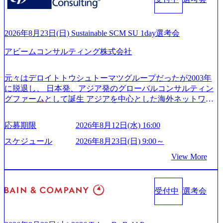
ンサルティング活動のみならず、2021年にはKDDIと合弁会
200x666.webp 年間100億円規模の投資の元、10以上もの新規
社「ARISE analytics」を設立し、人工知能とデータアナリテ
事業を立ち上げているため様々な業界を経験することが可
ィクス技術で新たなイノベーションを創出する活動や、デ
能 社内転職が活発であり、多様なスキルを1社で身に着ける
ジタル人材育成の支援も盛んに行う 採用資料 (https://www.ac
2026年8月23日(日) Sustainable SCM SU 1day選考会
ことが可能 事業開発・運用を内包かする「オールインハウ
centure.com/content/dam/accenture/final/accenture-com/document-
ス」型の組織体。社内スカウトや社内公募制度を用いて主
アビームコンサルティング株式会社
2/Accenture-Recruiting-Brochure.pdf#zoom=50) 女性の活躍につ
体的かつ柔軟なキャリア形成が可能。 https://storage.googleap
いて (https://www.accenture.com/content/dam/accenture/final/caree
is.com/our-vision-production.appspot.com/public/images/20251030
rs/corporate/document/women-brochure.pdf#zoom=50) 社員発信
元々はデロイトトウシュトーマツグループだったが2003年
165942_70f09968-1b27-43e6-b849-1cd107c4f488_1200x698.web
のキャリアブログ (https://www.accenture.com/jp-ja/blogs/japan-
に脱退し、 日本発、アジア発のグローバルコンサルティン
p ## 働き方／WLB／待遇 内装8億円超のかっこいいオフィ
careers-blog) 江川社長が語る「105点経営」 (https://business.ni
グファームとして誕生 アジアを中心とした海外ネットワー
スがあり、 働き甲斐のあるランキング、新卒注目ランキン
kkei.com/atcl/gen/19/00604/021600008/) 規模拡大で成功する理
クを通じ、各国や地域に即したグローバル・サービスを提
グ受賞歴多数 あえての未上場であり株主からの圧力がない
由【コンサル業界俯瞰マップ】 (https://diamond.jp/articles/-/34
供している日系最大級の総合コンサルティングファーム
ため事業創造の自由度が高く、赤字事業でも投資して長期
6218) 大手広告代理店出身者などマーケティングのトップ人
応募期限
2026年8月12日(水) 16:00
『Build Beyond As One ®.』をブランドメッセージに掲げ、
的な成長を若手に任せられる環境 対面でのコミュニケーシ
材が集結するワケ (https://markezine.jp/article/detail/45446) エン
企業や組織の変革を通じて社会や産業の課題を解決し、未
ョンメリットを重視するため出社勤務。1日の労働時間平均
スケジュール
2026年8月23日(日) 9:00～
ジニアからコンサルタントへ。会社に入って、何が変わっ
来のありたい姿を実現するとともに、クライアント変革の
9.2時間、有休消化率81%(2024年度の年間データ、エンジニ
た？ (https://www.businessinsider.jp/post-288838) プラダ：ラグ
View More
確実な実現と社会的価値及び経済的価値の追求にも貢献 NE
ア組織） 2026年8月22日(土) 10:00～最長16:00 2026年8月10
ジュアリー製品のパーソナライゼーション (https://www.acce
Cとの戦略的資本提携も実現して、現在はNECのグループ会
日(月) 16:00 ※応募者が定員を上回る場合は、厳正なる審査
nture.com/jp-ja/case-studies/song/prada-luxury-product-customizati
社であり、戦略、業務改革、IT、組織・人事、アウトソー
の上参加者を決定させていただきます。ご了承ください。
on) 大正製薬：ITカーブアウト支援 (https://www.accenture.co
受付中
選考会
シングなどの専門知識と、豊富な経験を持つ約6,000名を超
● 当日の流れ 受付 → 会社説明会 → 面接(会社説明会終了
m/jp-ja/case-studies/consulting/taisho-pharmaceutical)（ストラテ
えるプロフェッショナルを有する 金融、製造、流通、エネ
後、随時ご案内) ※全てリモートにて実施します。 ※参加
ジー & コンサルティング） ソフトバンク：初のオンライン
ルギー、情報通信、公共事業など幅広い分野をクライアン
される方に個別に当日の面接案内をお送りいたします。 ※
開催「SoftBank World 2020」でマーケ＆営業のDX実現 (http