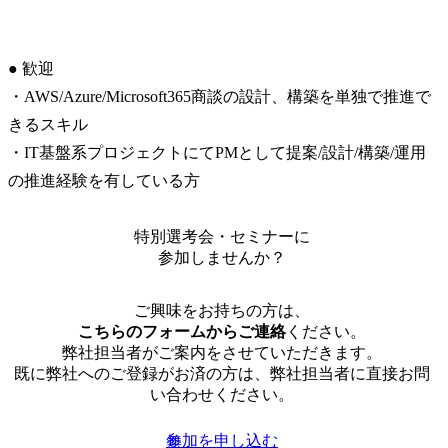
● 歓迎

・AWS/Azure/Microsoft365商談の設計、構築を単独で推進で
きるスキル

・IT基盤系プロジェクトにてPMとして提案/設計/構築/運用
の推進経験を有している方
特別選考会・セミナーに
参加しませんか？
ご興味をお持ちの方は、
こちらのフォームからご連絡
ください。
弊社担当者がご案内をさせていただきます。
既に弊社へのご登録がお済の方は、弊社担当者に直接お問
い合わせください。
参加を申し込む
無