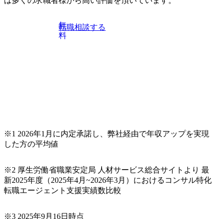
は多くの求職者様から高い評価を頂いています。
無
転職相談する
料
※1 2026年1月に内定承諾し、弊社経由で年収アップを実現
した方の平均値
※2 厚生労働省職業安定局 人材サービス総合サイトより 最
新2025年度（2025年4月~2026年3月）におけるコンサル特化
転職エージェント支援実績数比較
※3 2025年9月16日時点