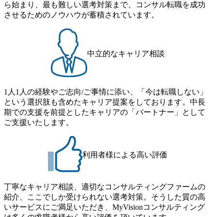
ストの構造改革」といった伝統的なテーマに留まらずクラ
ら始まり、最も難しい選考対策まで、コンサル転職を成功
月の期間に渡り行い、選考にご参加いただきます。コンサ
イアントがこれから取組むべき「グリーントランスフォー
させるためのノウハウが蓄積されています。
ルタント未経験の方でも、戦略コンサルタントの具体的な
メーション」、「サーキュラーエコノミー(循環経済)」とい
仕事内容からお話をさせていただきますので、戦略コンサ
った社会課題やテーマに対して、グローバル知見と最新の
ルティングにご興味をお持ちの方は、この機会にぜひご応
事例などを基に企業の構造改革と社会価値の創造の取り組
募ください。 ● 応募後のフロー ・書類選考後、対象者の方
みを行うプロフェッショナルチームです。 今回1day選考対
中立的なキャリア相談
にはWebテストを8月20日までに受験いただきます ・8月21
象となるポジションは下記となります。 ・コンサルタント
日までにプログラム参加者をご案内します ・初回プログラ
(調達改革・設備O&M)【SCS SU】 ・コンサルタント(ECM/
ム : 8月29日(土)10:00～13:30 @ベイン東京オフィス(六本木)
SCM構想・PLM/MES改革)【SSC SU】 ・コンサルタント(物
・プログラム期間中はコンサルタントとの食事会、プロジ
1人1人の経験やご志向/ご事情に添い、「今は転職しない」
流改革/需給プロセス改革)【SSC SU】 ・SCM/ECMデータ・
ェクトのご紹介、ケースワークショップなどを実施します
という選択肢も含めたキャリア提案をしております。中長
プロセス分析・AI活用_Sustainable SCM Strategy Unit(Strategy
・10月17日(土)開催の選考会にて採用面接を実施する予定で
期での支援を前提としたキャリアの「パートナー」として
Consultant職)≪東京・大阪≫ ・コンサルタント(SCS SUオー
す ※ご都合が合わない方は別途調整いたします 初回プロ
ご支援いたします。
プンポジション)【SCS SU】 ※当日は全体での会社説明な
グラム : ベイン東京オフィス(六本木) ※イベントによりオン
どはなく、個別選考のみの実施を予定しています ※1名あた
ラインまたはオフラインの実施 ※東京オフィスのみのご応
りの拘束時間は1時間～最大2時間半程度を想定しています
募となります。他オフィス希望を含めたご応募はお受けい
※1次面接と最終面接の間をなるべく空けないよう調整して
利用者様による高い評価
たしかねますのでご了承ください ● フルタイムでの職務経
おりますが、調整が叶わないケースもございます オンライ
歴を2年以上お持ちの方で、東京オフィスのコンサルタント
ン 書類選考通過者
ポジションに応募意思がある方 ● 英語・日本語ともにビジ
丁寧なキャリア相談、適切なコンサルティングファームの
ネスレベルの方 ※日本語が母国語でない方は日本語能力
紹介、ここでしか受けられない選考対策。そうした質の高
試験N1またはそれ相当の上級レベルの日本語力(会話・読解
いサービスにご満足いただき、MyVisionコンサルティング
力)