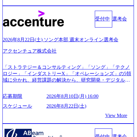
0x644.webp レバレジーズ株式会社 会社説明資料 (https://spea
kerdeck.com/leverages/leverages-hui-she-shao-jie-zi-liao-zhong-tu-
cai-yong-xiang-ke) 「働く人」「事業・サービス」「カルチャ
受付中
選考会
ー」など、レバレジーズのリアルを取り上げています！ (htt
ps://melev.leverages.jp/) レバレジーズグローバル、大分県より
「外国人留学生等受入環境整備事業委託業務」を受託 (http
2026年8月22日(土) ソング本部 週末オンライン選考会
s://prtimes.jp/main/html/rd/p/000000612.000010591.html) レバレ
ジーズ、モチベーション管理システム「NALYSYS」リリー
アクセンチュア株式会社
ス (https://prtimes.jp/main/html/rd/p/000000622.000010591.html) Y
ouTube（【公式】レバレジーズCh） (https://www.youtube.co
「ストラテジー＆コンサルティング」「ソング」「テクノ
m/@leveragesCh) レバレジーズで活躍するメンバー紹介！〜
ロジー」「インダストリーX」「オペレーションズ」の5領
管理職種編 〜 (https://www.youtube.com/watch?v=RETwZKac2
域に分かれ、経営課題の解決から、研究開発・デジタル・
UI) レバレジーズで活躍するメンバー紹介！〜 営業職種編
マーケティング・ITシステムの導入など、コンサルティン
〜 (https://www.youtube.com/watch?v=XJ7Eam0onXA) 創業以
グ領域からその実行的側面であるITサービスの提供まで一
来黒字を維持し、急成長中でありながら安定した事業を展
応募期限
2026年8月10日(月) 16:00
貫して支援する総合系・IT系ファームである あらゆる産業
開し、高い安定性を持つ企業へと成長している 10年後に1兆
において非常に良質な顧客基盤を築いており、Fortune Globa
スケジュール
2026年8月22日(土)
円を目指す日本にもなかなかないメガベンチャー。創業か
l 500社の80％以上の企業をクライアントとして抱えている
ら黒字経営。年間130%成長 https://storage.googleapis.com/our-
View More
手掛けたプロジェクトは「ファーストリテイリングにおけ
vision-production.appspot.com/public/images/20251030164405_5c
るグローバル化」「資生堂グループのDX化支援」「ヴィヴ
527843-d227-4df8-b86c-5587f843fdf6_1200x471.webp https://stor
age.googleapis.com/our-vision-production.appspot.com/public/imag
ィアン・ウエストウッドの製品開発」など多岐にわたる コ
es/20251030164946_dc0888f6-0539-4887-84d7-34c8d8544226_1
受付中
選考会