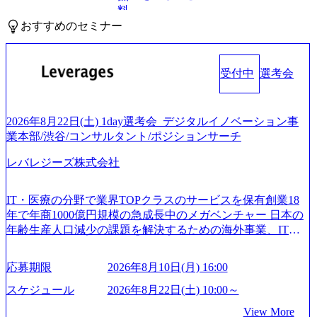
料
おすすめのセミナー
受付中
選考会
2026年8月22日(土) 1day選考会_デジタルイノベーション事
業本部/渋谷/コンサルタント/ポジションサーチ
レバレジーズ株式会社
IT・医療の分野で業界TOPクラスのサービスを保有創業18
年で年商1000億円規模の急成長中のメガベンチャー 日本の
年齢生産人口減少の課題を解決するための海外事業、IT事
業、医療・介護事業、若手キャリア、新規事業といった40
以上の事業を展開する オールインハウスの組織体制をとっ
応募期限
2026年8月10日(月) 16:00
ており社内で新しい事業開発などの人員調達できる 独立資
本経営をとっており、事業創造の自由度が高い https://storag
スケジュール
2026年8月22日(土) 10:00～
e.googleapis.com/our-vision-production.appspot.com/public/image
View More
s/20240925162633_7242d0de-3e54-4f03-b076-00318d5c0dff_120