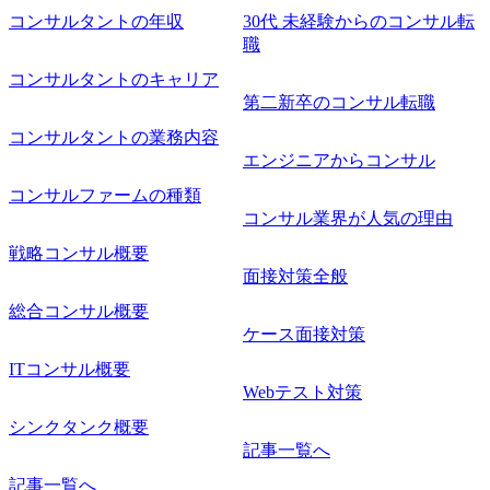
工程の経験 ・サブリーダー以上のマネジメント経験 ・お客
コンサルタントの年収
30代 未経験からのコンサル転
様との折衝経験、交渉経験 ・組織課題に対して主体的に業
職
務改善に取り組まれたご経験 ・アジャイル/スクラムへの興
コンサルタントのキャリア
味関心 ● 求める人物像 ・リーダーシップが取れる方/一人称
で主体的に動ける方 ・年齢にこだわらず、アドバイスを素
第二新卒のコンサル転職
直に受け取れる方 ・推進力のある方
コンサルタントの業務内容
エンジニアからコンサル
コンサルファームの種類
コンサル業界が人気の理由
戦略コンサル概要
面接対策全般
総合コンサル概要
ケース面接対策
ITコンサル概要
Webテスト対策
シンクタンク概要
記事一覧へ
記事一覧へ