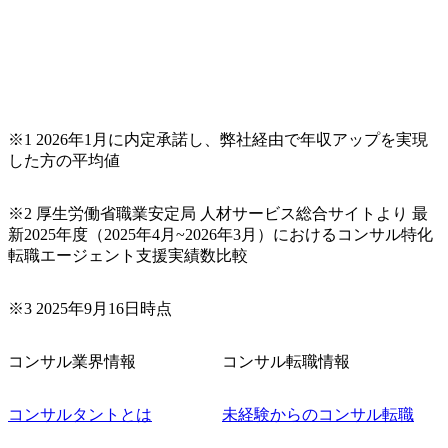
らテストまでの一連の工程における管理業務に加え、最上
流での現状分析、顧客ヒアリング、戦略策定、技術選定、
品質改善なども推進していただきます。 ＜SE＞ 参画いただ
く案件はプライム案件メインです。 要件定義～設計～開発
～テスト～リリース・リリース後対応まで一気通貫でご担
当いただきます。 参画当初はご経験に応じたフェーズから
※1 2026年1月に内定承諾し、弊社経由で年収アップを実現
ご担当いただき、当社の社員が業務面をサポートしつつ、
した方の平均値
徐々に対応範囲を広げていただきます。 ＜QAエンジニア＞
本質的な品質向上を目的とし、プロジェクトの上流(コンサ
ルティング領域)から参画いただきます。 課題選定から顧客
※2 厚生労働省職業安定局 人材サービス総合サイトより 最
への企画提案、そして実行までを一気通貫で支援していた
新2025年度（2025年4月~2026年3月）におけるコンサル特化
だきます。 アジャイル開発を通じて顧客の要望や提案を柔
転職エージェント支援実績数比較
軟に取り入れながら改善サイクルを回すため、ご自身の提
案がサービスに直接反映されやすく、高い貢献度を実感で
※3 2025年9月16日時点
きます。 ● 勤務地 東京都渋谷区渋谷3丁目6-7 渋谷金王タワ
ー 事業所内禁煙(入居する施設に喫煙専用室あり) ・就業規
則により就業時間内の喫煙を全面的に禁止 ・禁煙サポート
コンサル業界情報
コンサル転職情報
制度あり オンライン ● 必須要件 以下いずれかのご経験をお
持ちの方 ・システム・ソフトウェア開発経験3年以上 ・要
コンサルタントとは
未経験からのコンサル転職
件定義～基本設計など上流経験2年以上 ・PMO経験2年以上
● 歓迎要件 ・要件定義から詳細設計までのいずれかの上流