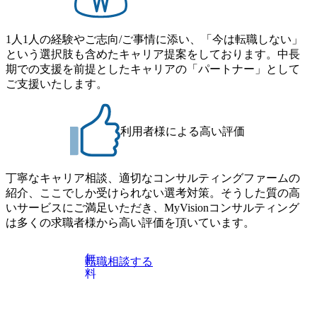
ア組織） 2026年8月22日(土) 10:00～最長16:00 2026年8月10
ロジーコンサルタント ・4年生大学卒業に限る ・大手総合
日(月) 16:00 ※応募者が定員を上回る場合は、厳正なる審査
コンサルティングファームのITコンサル部門におけるコン
の上参加者を決定させていただきます。ご了承ください。
1人1人の経験やご志向/ご事情に添い、「今は転職しない」
サルティング経験5年以上 ● 戦略コンサルタント ・4年生大
● 当日の流れ 受付 → 会社説明会 → 面接(会社説明会終了
という選択肢も含めたキャリア提案をしております。中長
学卒業に限る ・以下のいずれかの実務経験を有する方
後、随時ご案内) ※全てリモートにて実施します。 ※参加
期での支援を前提としたキャリアの「パートナー」として
- MBB及び戦略ファームでのコンサルティング経験2年以
される方に個別に当日の面接案内をお送りいたします。 ※
ご支援いたします。
上 - BIG4のStrategy部門におけるコンサルティング経験2
通常の選考フローと異なり、事前に適性検査をご受検いた
年以上 ● 求める人物像 ・高いコミュニケーション能力をお
だきます。 ● 詳細 デジタルイノベーション事業部でのポジ
持ちの方 ・最新のトレンド・テーマや事例にキャッチアッ
ションサーチになります。 ご経験やスキル、そして適性や
プし、バイタリティーを持ってチャレンジできる方 ・自ら
利用者様による高い評価
志向性に合わせて、以下のいずれかの役割でご活躍いただ
コンサル業界やクライアント動向を把握し、クライアント
きます。 ※本求人はレバテック株式会社の雇用となりま
や自社への提案などに積極的に関わることができる方 ・ス
す。 ※案件によっては客先に出向いての作業も発生しま
ケジューリング(優先順位付け含む)など、ビジネスベーシッ
丁寧なキャリア相談、適切なコンサルティングファームの
す。 ＜ITコンサルタント＞ Webアプリケーション、SaaS系
クスキルが習得できている方
紹介、ここでしか受けられない選考対策。そうした質の高
の領域において、大手・ベンチャー・スタートアップ企業
いサービスにご満足いただき、MyVisionコンサルティング
に対する課題解決支援を行います。 直近の案件では、大規
は多くの求職者様から高い評価を頂いています。
模基幹システムにおける最上流のPoC(概念実証)支援から構
想策定、開発マネジメント支援までを一気通貫で担当して
います。 生成AIなどの最新技術とシステムを活用し、顧客
無
転職相談する
の業務革新と効率化の実現に貢献します。 ＜PL/PM＞ 顧客
料
の要望を深くヒアリングし、企画構想からアジャイル開発
による開発支援までを一気通貫で推進していただきます。
プロジェクト提案・推進の中核として、企画・要件定義か