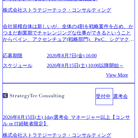
株式会社ストラテジーテック・コンサルティング
会社規模自体は新しいが、全体の4割を戦略案件を占め、か
つまだ創業期でチャレンジングな仕事ができるということ
からベイン、アクセンチュア(戦略部門)、PwC、シグマクシ
ス、IBM、リッジラインズなど大手ファームからも優秀層
が続々ジョインするピュアな戦略を伸ばす新興ファーム。
応募期限
2026年8月7日(金) 16:00
事業会社機能へ携われる可能性※SaaSプロダクト、地方創
生、メディアなど リモート比率99%、福岡や北海道在中者
スケジュール
2026年8月15日(土) 10:00以降開始～
もいて働きやすい環境※コンサルクラスから 製造業、金融
View More
業、通信業界に強みがあり、ヘルスケアな業界は広げてい
く予定 インセンティブ支給という他社にはない制度 ワンプ
ール制を敷く、柔軟な組織 2026年8月15日(土) 10:00以降開
受付中
選考会
始～ 2026年8月7日(金) 16:00 ※枠が限られておりますので、
ご応募いただいてもご対応できない可能性がございます ※
弊社がコンサルタント未経験 or IT未経験と判断させていた
だいたご応募者様については、1dayではなく通常選考での
2026年8月15日(土) 1day選考会_マネージャー以上【コンサ
ご案内とさせていただきます ● 面接(1次・最終を一度の面
ル or IT経験者限定】
接で実施) ※面接終了しましたら、後日弊社担当者より結果
株式会社ストラテジーテック・コンサルティング
についてご連絡させていただきます。 ● 一日で最終面接ま