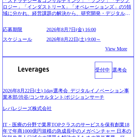
「ストラテジー＆コンサルティング」「ソング」「テクノ
略」案件をメインとしたコンサルティングを行います ＜プ
接、条件面談それぞれ最大1時間を想定しております ・実施
ロジー」「インダストリーX」「オペレーションズ」の5領
ロジェクト一部抜粋＞ ・海外事業(新規・既存)事業のビジ
前日までに日程およびURLを共有させていただきます ・面
域に分かれ、経営課題の解決から、研究開発・デジタル・
ネスモデル検討支援 ・金融領域におけるAIを活用した事業
接および条件面談ともに、どの時間開始となってもご対応
マーケティング・ITシステムの導入など、コンサルティン
戦略検討支援 ・新規ICT事業戦略策定支援 ・スマートシテ
いただけるよう、候補者様のご予定をご都合いただけます
グ領域からその実行的側面であるITサービスの提供まで一
ィ領域における地域活性アプリ企画支援及び実行支援 ・ロ
応募期限
2026年8月7日(金) 16:00
と幸いです ※1day選考会のご参加希望の方は、事前にGAB
貫して支援する総合系・IT系ファームである あらゆる産業
ボティクスソリューションを活用した事業戦略策定及び営
試験を受検いただきます(受験期限は1day選考会実施日の3日
において非常に良質な顧客基盤を築いており、Fortune Globa
スケジュール
2026年8月22日(土) 9:00～
業支援 ※その他新規事業や既存デジタルトランスフォーメ
前まで)。 ※ただし、30代以上のコンサルファーム経験3年
l 500社の80％以上の企業をクライアントとして抱えている
ーションの案件が多数 ● コンサルタント プロジェクトにお
View More
以上の方はGAB受検免除、書類選考のみ。 書類選考通過後
手掛けたプロジェクトは「ファーストリテイリングにおけ
ける個人のタスク管理及び遂行を担う。主な作業として
に、GAB試験に合格している方へ1day選考会当日のご案内
るグローバル化」「資生堂グループのDX化支援」「ヴィヴ
は、仮説検証からクライアント向け資料のドラフト作成、
をさせていただきます。 急速なグローバル化により既存事
ィアン・ウエストウッドの製品開発」など多岐にわたる コ
プロジェクトにおける課題/リスク管理などを担当。 ● シニ
業では成長戦略を描く事が困難になった大手企業をサポー
受付中
選考会
ンサルティング活動のみならず、2021年にはKDDIと合弁会
アコンサルタント プロジェクトメンバーとしてプロジェク
トするため、新規事業立案や既存事業のトランスフォーメ
社「ARISE analytics」を設立し、人工知能とデータアナリテ
トの一領域を担う。主な作業としては、As-Is分析、仮説構
ーション戦略を中心にコンサルティングサポートいたしま
ィクス技術で新たなイノベーションを創出する活動や、デ
築や施策立案、クライアントの上位層向けの報告資料・デ
す。 (1)既存または新規大手事業会社から依頼された「経営
ジタル人材育成の支援も盛んに行う 採用資料 (https://www.ac
2026年8月22日(土) 1day選考会_デジタルイノベーション事
ィスカッションペ ーパーの作成などを担当。 ● 裁量権 弊社
戦略」等のコンサルティング支援を行います。クライアン
centure.com/content/dam/accenture/final/accenture-com/document-
業本部/渋谷/コンサルタント/ポジションサーチ
は2019年11月に設立され、成長期といわれるフェーズにあ
トは各業界上位5社をターゲットとし、特にCXOクラスから
2/Accenture-Recruiting-Brochure.pdf#zoom=50) 女性の活躍につ
ります。 事業・組織を拡大していく時期のため、メンバー
「新規事業戦略」「既存事業のトランスフォーメーショ
レバレジーズ株式会社
いて (https://www.accenture.com/content/dam/accenture/final/caree
や組織がスケールしていく過程を体感できます。 また、希
ン」の依頼を多数いただいています。 (2)「SIerやPMO支援
rs/corporate/document/women-brochure.pdf#zoom=50) 社員発信
望者はパートナー以外でも大手役員の方へのセールスにも
を積極的に獲得しない」、弊社がプライムである「戦略」
のキャリアブログ (https://www.accenture.com/jp-ja/blogs/japan-
参加できる環境です。 自ら案件を取り、プロジェクト体制
IT・医療の分野で業界TOPクラスのサービスを保有創業18
案件をメインとしたコンサルティングを行います ＜プロジ
careers-blog) 江川社長が語る「105点経営」 (https://business.ni
を作っていくことも可能です。 ● 事業会社機能にも携われ
年で年商1000億円規模の急成長中のメガベンチャー 日本の
ェクト一部抜粋＞ ・海外事業(新規・既存)事業のビジネス
kkei.com/atcl/gen/19/00604/021600008/) 規模拡大で成功する理