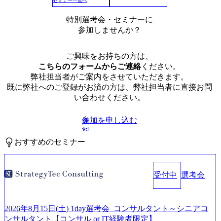
セミナー一覧へ
特別選考会・セミナーに
参加しませんか？
ご興味をお持ちの方は、
こちらのフォームからご連絡
ください。
弊社担当者がご案内をさせていただきます。
既に弊社へのご登録がお済の方は、弊社担当者に直接お問
い合わせください。
参加を申し込む
無
料
おすすめのセミナー
受付中
選考会
2026年8月15日(土) 1day選考会_コンサルタント～シニアコ
ンサルタント【コンサル or IT経験者限定】