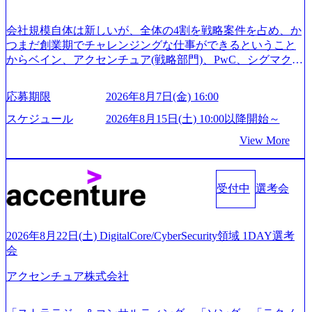
で完了する選考会となります 内定の判断がつかなかった場
合、後日面接や面談のお時間をいただく場合がございます
会社規模自体は新しいが、全体の4割を戦略案件を占め、か
● 面接、条件面談それぞれ最大1時間を想定しております ・
つまだ創業期でチャレンジングな仕事ができるということ
実施前日までに日程およびURLを共有させていただきます
からベイン、アクセンチュア(戦略部門)、PwC、シグマクシ
・面接および条件面談ともに、どの時間開始となってもご
ス、IBM、リッジラインズなど大手ファームからも優秀層
対応いただけるよう、候補者様のご予定をご都合いただけ
が続々ジョインするピュアな戦略を伸ばす新興ファーム。
応募期限
2026年8月7日(金) 16:00
ますと幸いです ※1day選考会のご参加希望の方は、事前に
事業会社機能へ携われる可能性※SaaSプロダクト、地方創
GAB試験を受検いただきます(受験期限は1day選考会実施日
生、メディアなど リモート比率99%、福岡や北海道在中者
スケジュール
2026年8月15日(土) 10:00以降開始～
の3日前まで)。 ※ただし、30代以上のコンサルファーム経
もいて働きやすい環境※コンサルクラスから 製造業、金融
View More
験3年以上の方はGAB受検免除、書類選考のみ。 書類選考
業、通信業界に強みがあり、ヘルスケアな業界は広げてい
通過後に、GAB試験に合格している方へ1day選考会当日の
く予定 インセンティブ支給という他社にはない制度 ワンプ
ご案内をさせていただきます。 急速なグローバル化により
ール制を敷く、柔軟な組織 2026年8月15日(土) 10:00以降開
既存事業では成長戦略を描く事が困難になった大手企業を
受付中
選考会
始～ 2026年8月7日(金) 16:00 ※枠が限られておりますので、
サポートするため、新規事業立案や既存事業のトランスフ
ご応募いただいてもご対応できない可能性がございます ※
ォーメーション戦略を中心にコンサルティングサポートい
コンサルタント未経験 or IT未経験と判断させていただいた
たします。 (1)既存または新規大手事業会社から依頼された
ご応募者様については、1dayではなく通常選考でのご案内
2026年8月22日(土) DigitalCore/CyberSecurity領域 1DAY選考
「経営戦略」等のコンサルティング支援を行います。クラ
とさせていただきます ● 面接(1次・最終を一度の面接で実
会
イアントは各業界上位5社をターゲットとし、特にCXOクラ
施) ※面接終了しましたら、後日弊社担当者より結果につい
スから「新規事業戦略」「既存事業のトランスフォーメー
アクセンチュア株式会社
てご連絡させていただきます。 ● 一日で最終面接まで完了
ション」の依頼を多数いただいています。 (2)「SIerやPMO
する選考会となります 内定の判断がつかなかった場合、後
支援を積極的に獲得しない」、弊社がプライムである「戦
日面接や面談のお時間をいただく場合がございます ● 面