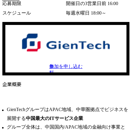
応募期限
開催日の3営業日前 16:00
スケジュール
毎週水曜日 18:00～
参加を申し込む
無
料
企業概要
GienTechグループはAPAC地域、中華圏拠点でビジネスを
展開する
中国最大のITサービス企業
グループ全体は、中国国内/APAC地域の金融向け事業と