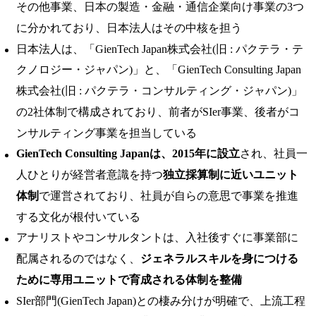
その他事業、日本の製造・金融・通信企業向け事業の3つ
に分かれており、日本法人はその中核を担う
日本法人は、「GienTech Japan株式会社(旧 : パクテラ・テ
クノロジー・ジャパン)」と、「GienTech Consulting Japan
株式会社(旧 : パクテラ・コンサルティング・ジャパン)」
の2社体制で構成されており、前者がSIer事業、後者がコ
ンサルティング事業を担当している
GienTech Consulting Japanは、2015年に設立
され、社員一
人ひとりが経営者意識を持つ
独立採算制に近いユニット
体制
で運営されており、社員が自らの意思で事業を推進
する文化が根付いている
アナリストやコンサルタントは、入社後すぐに事業部に
配属されるのではなく、
ジェネラルスキルを身につける
ために専用ユニットで育成される体制を整備
SIer部門(GienTech Japan)との棲み分けが明確で、上流工程