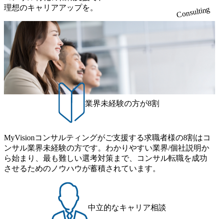
り、クライアントとのリレーションを発展・拡大させるこ
開し、高い安定性を持つ企業へと成長している 10年後に1兆
理想のキャリアアップを。
ーマや事例にキャッチアップし、バイタリティーを持って
っている、売上・従業員数共にこの8年間で4倍近くの成長
Consulting
とをミッションとする。自社へ提言の質を常に高く担保す
円を目指す日本にもなかなかないメガベンチャー。創業か
チャレンジできる方 ・自らコンサル業界やクライアント動
を遂げていることから、今後も高い成長が見込まれる 多く
る責任を担う。 ● 裁量権 弊社は2019年11月に設立され、成
ら黒字経営。年間130%成長 https://storage.googleapis.com/our-
向を把握し、クライアントや自社への提案などに積極的に
の技術者を抱えており、アビームコンサルティングに続い
長期といわれるフェーズにあります。 事業・組織を拡大し
vision-production.appspot.com/public/images/20251030164405_5c
関わることができる方 ・スケジューリング(優先順位付け含
て日本国内2番目にSAP認定コンサルタント制度の有資格者
ていく時期のため、メンバーや組織がスケールしていく過
527843-d227-4df8-b86c-5587f843fdf6_1200x471.webp https://stor
む)など、ビジネスベーシックスキルが習得できている方
数が多く、特にIT領域に強みを持つ グローバルのポジショ
age.googleapis.com/our-vision-production.appspot.com/public/imag
程を体感できます。 また、希望者はパートナー以外でも大
ンに自由に応募できる社内の転職ツール「キャリアズ・マ
es/20251030164946_dc0888f6-0539-4887-84d7-34c8d8544226_1
手役員の方へのセールスにも参加できる環境です。 自ら案
200x666.webp 年間100億円規模の投資の元、10以上もの新規
ーケットプレイス」が存在し、本ツールを活用で上司の引
件を取り、プロジェクト体制を作っていくことも可能で
事業を立ち上げているため様々な業界を経験することが可
き留めを受けずに移動が可能である（異動者は年間約1,000
す。 ● 事業会社機能にも携われる 弊社にはコンサルティン
能 社内転職が活発であり、多様なスキルを1社で身に着ける
名） 残業時間や有休取得率など約10項目を数値化すること
グ事業以外にもSaaSプロダクト・メディア・地方創生事業
ことが可能 事業開発・運用を内包かする「オールインハウ
で、実行前後で離職率を半減させることに成功した 18時以
業界未経験の方が8割
があるため、上記事業に携わることも可能です。コンサル
ス」型の組織体。社内スカウトや社内公募制度を用いて主
降の会議を原則禁止としているほか、在宅勤務制度の全社
タントとしての経験を活かしながら自らプロダクト開発や
体的かつ柔軟なキャリア形成が可能。 https://storage.googleap
展開、ハラスメント抑止に向けた研修の拡充、社外窓口設
自社の業務改善ができます。(希望者のみとなります) ● BIG
is.com/our-vision-production.appspot.com/public/images/20251030
置など徹底的な仕組み化を推進する 育休取得率は男性6
4・アクセンチュアをはじめとした大手外資系コンサルファ
MyVisionコンサルティングがご支援する求職者様の8割はコ
165942_70f09968-1b27-43e6-b849-1cd107c4f488_1200x698.web
5%、女性100%と全国平均を上回る実績を持ち、女性の管理
ーム出身者が多く集まっています ● 平均年齢は35歳で、幅
ンサル業界未経験の方です。わかりやすい業界/個社説明か
p ## 働き方／WLB／待遇 内装8億円超のかっこいいオフィ
職率も21.8%（2023年12月時点）とフレキシブルな働き方を
広い年齢の方が活躍しています ● インダストリー・ソリュ
ら始まり、最も難しい選考対策まで、コンサル転職を成功
スがあり、 働き甲斐のあるランキング、新卒注目ランキン
提供 2026年8月22日(土) 9:00～19:30頃 ※選考会参加人数に
ーションで区切られていない組織です(ワンプール制) ● 海外
させるためのノウハウが蓄積されています。
グ受賞歴多数 あえての未上場であり株主からの圧力がない
より変動 2026年8月7日(金) 16:00 参加予定DTE ① MRS-IMS
事業拠点をシンガポールに設立し、グローバル案件に対応
ため事業創造の自由度が高く、赤字事業でも投資して長期
(旧ITXO-IMS) ② TS&T(旧TS&A) ③ CyberSecurity ④ IES ⑤ I
するコンサルティング体制を構築しています 東京都中央区
的な成長を若手に任せられる環境 対面でのコミュニケーシ
TS-Fukuoka ⑥ AMS-PRD ⑦ AMS-H&PS オンライン (Teams)
八重洲2-2-1 東京ミッドタウン八重洲 八重洲セントラルタワ
ョンメリットを重視するため出社勤務。1日の労働時間平均
ー8階 受動喫煙対策 : 執務室内禁煙、ビル内喫煙室あり WE
中立的なキャリア相談
9.2時間、有休消化率81%(2024年度の年間データ、エンジニ
B 書類選考通過後に、GAB試験に合格している方 ● テクノ