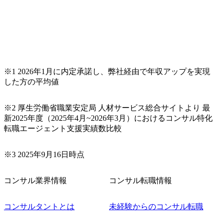
プロジェクト提案・推進の中核として、企画・要件定義か
らテストまでの一連の工程における管理業務に加え、最上
流での現状分析、顧客ヒアリング、戦略策定、技術選定、
品質改善なども推進していただきます。 ＜SE＞ 参画いただ
く案件はプライム案件メインです。 要件定義～設計～開発
～テスト～リリース・リリース後対応まで一気通貫でご担
当いただきます。 参画当初はご経験に応じたフェーズから
※1 2026年1月に内定承諾し、弊社経由で年収アップを実現
ご担当いただき、当社の社員が業務面をサポートしつつ、
した方の平均値
徐々に対応範囲を広げていただきます。 ＜QAエンジニア＞
本質的な品質向上を目的とし、プロジェクトの上流(コンサ
ルティング領域)から参画いただきます。 課題選定から顧客
※2 厚生労働省職業安定局 人材サービス総合サイトより 最
への企画提案、そして実行までを一気通貫で支援していた
新2025年度（2025年4月~2026年3月）におけるコンサル特化
だきます。 アジャイル開発を通じて顧客の要望や提案を柔
転職エージェント支援実績数比較
軟に取り入れながら改善サイクルを回すため、ご自身の提
案がサービスに直接反映されやすく、高い貢献度を実感で
※3 2025年9月16日時点
きます。 ● 勤務地 東京都渋谷区渋谷3丁目6-7 渋谷金王タワ
ー 事業所内禁煙(入居する施設に喫煙専用室あり) ・就業規
則により就業時間内の喫煙を全面的に禁止 ・禁煙サポート
コンサル業界情報
コンサル転職情報
制度あり オンライン ● 必須要件 以下いずれかのご経験をお
持ちの方 ・システム・ソフトウェア開発経験3年以上 ・要
コンサルタントとは
未経験からのコンサル転職
件定義～基本設計など上流経験2年以上 ・PMO経験2年以上
● 歓迎要件 ・要件定義から詳細設計までのいずれかの上流