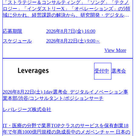
日面接や面談のお時間をいただく場合がございます ● 面
「ストラテジー＆コンサルティング」「ソング」「テクノ
略」案件をメインとしたコンサルティングを行います ＜プ
接、条件面談それぞれ最大1時間を想定しております ・実施
ロジー」「インダストリーX」「オペレーションズ」の5領
ロジェクト一部抜粋＞ ・海外事業(新規・既存)事業のビジ
前日までに日程およびURLを共有させていただきます ・面
域に分かれ、経営課題の解決から、研究開発・デジタル・
ネスモデル検討支援 ・金融領域におけるAIを活用した事業
接および条件面談ともに、どの時間開始となってもご対応
マーケティング・ITシステムの導入など、コンサルティン
戦略検討支援 ・新規ICT事業戦略策定支援 ・スマートシテ
いただけるよう、候補者様のご予定をご都合いただけます
グ領域からその実行的側面であるITサービスの提供まで一
ィ領域における地域活性アプリ企画支援及び実行支援 ・ロ
応募期限
2026年8月7日(金) 16:00
と幸いです ※1day選考会のご参加希望の方は、事前にGAB
貫して支援する総合系・IT系ファームである あらゆる産業
ボティクスソリューションを活用した事業戦略策定及び営
試験を受検いただきます(受験期限は1day選考会実施日の3日
において非常に良質な顧客基盤を築いており、Fortune Globa
スケジュール
2026年8月22日(土) 9:00～
業支援 ※その他新規事業や既存デジタルトランスフォーメ
前まで)。 ※ただし、30代以上のコンサルファーム経験3年
l 500社の80％以上の企業をクライアントとして抱えている
ーションの案件が多数 ● コンサルタント プロジェクトにお
View More
以上の方はGAB受検免除、書類選考のみ。 書類選考通過後
手掛けたプロジェクトは「ファーストリテイリングにおけ
ける個人のタスク管理及び遂行を担う。主な作業として
に、GAB試験に合格している方へ1day選考会当日のご案内
るグローバル化」「資生堂グループのDX化支援」「ヴィヴ
は、仮説検証からクライアント向け資料のドラフト作成、
をさせていただきます。 急速なグローバル化により既存事
ィアン・ウエストウッドの製品開発」など多岐にわたる コ
プロジェクトにおける課題/リスク管理などを担当。 ● シニ
業では成長戦略を描く事が困難になった大手企業をサポー
受付中
選考会
ンサルティング活動のみならず、2021年にはKDDIと合弁会
アコンサルタント プロジェクトメンバーとしてプロジェク
トするため、新規事業立案や既存事業のトランスフォーメ
社「ARISE analytics」を設立し、人工知能とデータアナリテ
トの一領域を担う。主な作業としては、As-Is分析、仮説構
ーション戦略を中心にコンサルティングサポートいたしま
ィクス技術で新たなイノベーションを創出する活動や、デ
築や施策立案、クライアントの上位層向けの報告資料・デ
す。 (1)既存または新規大手事業会社から依頼された「経営
ジタル人材育成の支援も盛んに行う 採用資料 (https://www.ac
2026年8月22日(土) 1day選考会_デジタルイノベーション事
ィスカッションペ ーパーの作成などを担当。 ● 裁量権 弊社
戦略」等のコンサルティング支援を行います。クライアン
centure.com/content/dam/accenture/final/accenture-com/document-
業本部/渋谷/コンサルタント/ポジションサーチ
は2019年11月に設立され、成長期といわれるフェーズにあ
トは各業界上位5社をターゲットとし、特にCXOクラスから
2/Accenture-Recruiting-Brochure.pdf#zoom=50) 女性の活躍につ
ります。 事業・組織を拡大していく時期のため、メンバー
「新規事業戦略」「既存事業のトランスフォーメーショ
レバレジーズ株式会社
いて (https://www.accenture.com/content/dam/accenture/final/caree
や組織がスケールしていく過程を体感できます。 また、希
ン」の依頼を多数いただいています。 (2)「SIerやPMO支援
rs/corporate/document/women-brochure.pdf#zoom=50) 社員発信
望者はパートナー以外でも大手役員の方へのセールスにも
を積極的に獲得しない」、弊社がプライムである「戦略」
のキャリアブログ (https://www.accenture.com/jp-ja/blogs/japan-
参加できる環境です。 自ら案件を取り、プロジェクト体制
IT・医療の分野で業界TOPクラスのサービスを保有創業18
案件をメインとしたコンサルティングを行います ＜プロジ
careers-blog) 江川社長が語る「105点経営」 (https://business.ni
を作っていくことも可能です。 ● 事業会社機能にも携われ
年で年商1000億円規模の急成長中のメガベンチャー 日本の
ェクト一部抜粋＞ ・海外事業(新規・既存)事業のビジネス
kkei.com/atcl/gen/19/00604/021600008/) 規模拡大で成功する理