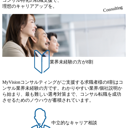
コンサル特化の転職支援で、
ミュニケーション能力をお持ちの方 ・最新のトレンド・テ
を上回る規模感)、営業利益率も約15％と驚異的な数字とな
り、クライアントとのリレーションを発展・拡大させるこ
開し、高い安定性を持つ企業へと成長している 10年後に1兆
理想のキャリアアップを。
ーマや事例にキャッチアップし、バイタリティーを持って
っている、売上・従業員数共にこの8年間で4倍近くの成長
Consulting
とをミッションとする。自社へ提言の質を常に高く担保す
円を目指す日本にもなかなかないメガベンチャー。創業か
チャレンジできる方 ・自らコンサル業界やクライアント動
を遂げていることから、今後も高い成長が見込まれる 多く
る責任を担う。 ● 裁量権 弊社は2019年11月に設立され、成
ら黒字経営。年間130%成長 https://storage.googleapis.com/our-
向を把握し、クライアントや自社への提案などに積極的に
の技術者を抱えており、アビームコンサルティングに続い
長期といわれるフェーズにあります。 事業・組織を拡大し
vision-production.appspot.com/public/images/20251030164405_5c
関わることができる方 ・スケジューリング(優先順位付け含
て日本国内2番目にSAP認定コンサルタント制度の有資格者
ていく時期のため、メンバーや組織がスケールしていく過
527843-d227-4df8-b86c-5587f843fdf6_1200x471.webp https://stor
む)など、ビジネスベーシックスキルが習得できている方
数が多く、特にIT領域に強みを持つ グローバルのポジショ
age.googleapis.com/our-vision-production.appspot.com/public/imag
程を体感できます。 また、希望者はパートナー以外でも大
ンに自由に応募できる社内の転職ツール「キャリアズ・マ
es/20251030164946_dc0888f6-0539-4887-84d7-34c8d8544226_1
手役員の方へのセールスにも参加できる環境です。 自ら案
200x666.webp 年間100億円規模の投資の元、10以上もの新規
ーケットプレイス」が存在し、本ツールを活用で上司の引
件を取り、プロジェクト体制を作っていくことも可能で
事業を立ち上げているため様々な業界を経験することが可
き留めを受けずに移動が可能である（異動者は年間約1,000
す。 ● 事業会社機能にも携われる 弊社にはコンサルティン
能 社内転職が活発であり、多様なスキルを1社で身に着ける
名） 残業時間や有休取得率など約10項目を数値化すること
グ事業以外にもSaaSプロダクト・メディア・地方創生事業
ことが可能 事業開発・運用を内包かする「オールインハウ
で、実行前後で離職率を半減させることに成功した 18時以
業界未経験の方が8割
があるため、上記事業に携わることも可能です。コンサル
ス」型の組織体。社内スカウトや社内公募制度を用いて主
降の会議を原則禁止としているほか、在宅勤務制度の全社
タントとしての経験を活かしながら自らプロダクト開発や
体的かつ柔軟なキャリア形成が可能。 https://storage.googleap
展開、ハラスメント抑止に向けた研修の拡充、社外窓口設
自社の業務改善ができます。(希望者のみとなります) ● BIG
is.com/our-vision-production.appspot.com/public/images/20251030
置など徹底的な仕組み化を推進する 育休取得率は男性6
4・アクセンチュアをはじめとした大手外資系コンサルファ
MyVisionコンサルティングがご支援する求職者様の8割はコ
165942_70f09968-1b27-43e6-b849-1cd107c4f488_1200x698.web
5%、女性100%と全国平均を上回る実績を持ち、女性の管理
ーム出身者が多く集まっています ● 平均年齢は35歳で、幅
ンサル業界未経験の方です。わかりやすい業界/個社説明か
p ## 働き方／WLB／待遇 内装8億円超のかっこいいオフィ
職率も21.8%（2023年12月時点）とフレキシブルな働き方を
広い年齢の方が活躍しています ● インダストリー・ソリュ
ら始まり、最も難しい選考対策まで、コンサル転職を成功
スがあり、 働き甲斐のあるランキング、新卒注目ランキン
提供 2026年8月22日(土) 9:00～19:30頃 ※選考会参加人数に
ーションで区切られていない組織です(ワンプール制) ● 海外
させるためのノウハウが蓄積されています。
グ受賞歴多数 あえての未上場であり株主からの圧力がない
より変動 2026年8月7日(金) 16:00 参加予定DTE ① MRS-IMS
事業拠点をシンガポールに設立し、グローバル案件に対応
ため事業創造の自由度が高く、赤字事業でも投資して長期
(旧ITXO-IMS) ② TS&T(旧TS&A) ③ CyberSecurity ④ IES ⑤ I
するコンサルティング体制を構築しています 東京都中央区
的な成長を若手に任せられる環境 対面でのコミュニケーシ
TS-Fukuoka ⑥ AMS-PRD ⑦ AMS-H&PS オンライン (Teams)
八重洲2-2-1 東京ミッドタウン八重洲 八重洲セントラルタワ
ョンメリットを重視するため出社勤務。1日の労働時間平均
ー8階 受動喫煙対策 : 執務室内禁煙、ビル内喫煙室あり WE
中立的なキャリア相談
9.2時間、有休消化率81%(2024年度の年間データ、エンジニ