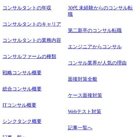
工程の経験 ・サブリーダー以上のマネジメント経験 ・お客
コンサルタントの年収
30代 未経験からのコンサル転
様との折衝経験、交渉経験 ・組織課題に対して主体的に業
職
務改善に取り組まれたご経験 ・アジャイル/スクラムへの興
コンサルタントのキャリア
味関心 ● 求める人物像 ・リーダーシップが取れる方/一人称
で主体的に動ける方 ・年齢にこだわらず、アドバイスを素
第二新卒のコンサル転職
直に受け取れる方 ・推進力のある方
コンサルタントの業務内容
エンジニアからコンサル
コンサルファームの種類
コンサル業界が人気の理由
戦略コンサル概要
面接対策全般
総合コンサル概要
ケース面接対策
ITコンサル概要
Webテスト対策
シンクタンク概要
記事一覧へ