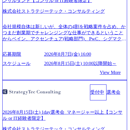
ンサルタント【コンサル or IT経験者限定】
株式会社ストラテジーテック・コンサルティング
会社規模自体は新しいが、全体の4割を戦略案件を占め、か
つまだ創業期でチャレンジングな仕事ができるということ
からベイン、アクセンチュア(戦略部門)、PwC、シグマクシ
ス、IBM、リッジラインズなど大手ファームからも優秀層
が続々ジョインするピュアな戦略を伸ばす新興ファーム。
応募期限
2026年8月7日(金) 16:00
事業会社機能へ携われる可能性※SaaSプロダクト、地方創
生、メディアなど リモート比率99%、福岡や北海道在中者
スケジュール
2026年8月15日(土) 10:00以降開始～
もいて働きやすい環境※コンサルクラスから 製造業、金融
View More
業、通信業界に強みがあり、ヘルスケアな業界は広げてい
く予定 インセンティブ支給という他社にはない制度 ワンプ
ール制を敷く、柔軟な組織 2026年8月15日(土) 10:00以降開
受付中
選考会
始～ 2026年8月7日(金) 16:00 ※枠が限られておりますので、
ご応募いただいてもご対応できない可能性がございます ※
弊社がコンサルタント未経験 or IT未経験と判断させていた
だいたご応募者様については、1dayではなく通常選考での
2026年8月15日(土) 1day選考会_マネージャー以上【コンサ
ご案内とさせていただきます ● 面接(1次・最終を一度の面
ル or IT経験者限定】
接で実施) ※面接終了しましたら、後日弊社担当者より結果
株式会社ストラテジーテック・コンサルティング