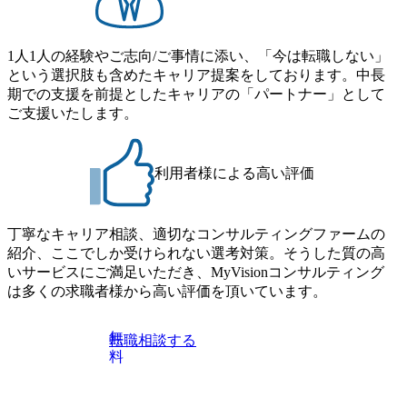
B 書類選考通過後に、GAB試験に合格している方 ● テクノ
ア組織） 2026年8月22日(土) 10:00～最長16:00 2026年8月10
ロジーコンサルタント ・4年生大学卒業に限る ・大手総合
日(月) 16:00 ※応募者が定員を上回る場合は、厳正なる審査
コンサルティングファームのITコンサル部門におけるコン
の上参加者を決定させていただきます。ご了承ください。
1人1人の経験やご志向/ご事情に添い、「今は転職しない」
サルティング経験5年以上 ● 戦略コンサルタント ・4年生大
● 当日の流れ 受付 → 会社説明会 → 面接(会社説明会終了
という選択肢も含めたキャリア提案をしております。中長
学卒業に限る ・以下のいずれかの実務経験を有する方
後、随時ご案内) ※全てリモートにて実施します。 ※参加
期での支援を前提としたキャリアの「パートナー」として
- MBB及び戦略ファームでのコンサルティング経験2年以
される方に個別に当日の面接案内をお送りいたします。 ※
ご支援いたします。
上 - BIG4のStrategy部門におけるコンサルティング経験2
通常の選考フローと異なり、事前に適性検査をご受検いた
年以上 ● 求める人物像 ・高いコミュニケーション能力をお
だきます。 ● 詳細 デジタルイノベーション事業部でのポジ
持ちの方 ・最新のトレンド・テーマや事例にキャッチアッ
ションサーチになります。 ご経験やスキル、そして適性や
プし、バイタリティーを持ってチャレンジできる方 ・自ら
利用者様による高い評価
志向性に合わせて、以下のいずれかの役割でご活躍いただ
コンサル業界やクライアント動向を把握し、クライアント
きます。 ※本求人はレバテック株式会社の雇用となりま
や自社への提案などに積極的に関わることができる方 ・ス
す。 ※案件によっては客先に出向いての作業も発生しま
ケジューリング(優先順位付け含む)など、ビジネスベーシッ
丁寧なキャリア相談、適切なコンサルティングファームの
す。 ＜ITコンサルタント＞ Webアプリケーション、SaaS系
クスキルが習得できている方
紹介、ここでしか受けられない選考対策。そうした質の高
の領域において、大手・ベンチャー・スタートアップ企業
いサービスにご満足いただき、MyVisionコンサルティング
に対する課題解決支援を行います。 直近の案件では、大規
は多くの求職者様から高い評価を頂いています。
模基幹システムにおける最上流のPoC(概念実証)支援から構
想策定、開発マネジメント支援までを一気通貫で担当して
います。 生成AIなどの最新技術とシステムを活用し、顧客
無
転職相談する
の業務革新と効率化の実現に貢献します。 ＜PL/PM＞ 顧客
料
の要望を深くヒアリングし、企画構想からアジャイル開発
による開発支援までを一気通貫で推進していただきます。