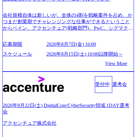
についてご連絡させていただきます。 ● 一日で最終面接ま
で完了する選考会となります 内定の判断がつかなかった場
合、後日面接や面談のお時間をいただく場合がございます
会社規模自体は新しいが、全体の4割を戦略案件を占め、か
● 面接、条件面談それぞれ最大1時間を想定しております ・
つまだ創業期でチャレンジングな仕事ができるということ
実施前日までに日程およびURLを共有させていただきます
からベイン、アクセンチュア(戦略部門)、PwC、シグマクシ
・面接および条件面談ともに、どの時間開始となってもご
ス、IBM、リッジラインズなど大手ファームからも優秀層
対応いただけるよう、候補者様のご予定をご都合いただけ
が続々ジョインするピュアな戦略を伸ばす新興ファーム。
応募期限
2026年8月7日(金) 16:00
ますと幸いです ※1day選考会のご参加希望の方は、事前に
事業会社機能へ携われる可能性※SaaSプロダクト、地方創
GAB試験を受検いただきます(受験期限は1day選考会実施日
生、メディアなど リモート比率99%、福岡や北海道在中者
スケジュール
2026年8月15日(土) 10:00以降開始～
の3日前まで)。 ※ただし、30代以上のコンサルファーム経
もいて働きやすい環境※コンサルクラスから 製造業、金融
View More
験3年以上の方はGAB受検免除、書類選考のみ。 書類選考
業、通信業界に強みがあり、ヘルスケアな業界は広げてい
通過後に、GAB試験に合格している方へ1day選考会当日の
く予定 インセンティブ支給という他社にはない制度 ワンプ
ご案内をさせていただきます。 急速なグローバル化により
ール制を敷く、柔軟な組織 2026年8月15日(土) 10:00以降開
既存事業では成長戦略を描く事が困難になった大手企業を
受付中
選考会
始～ 2026年8月7日(金) 16:00 ※枠が限られておりますので、
サポートするため、新規事業立案や既存事業のトランスフ
ご応募いただいてもご対応できない可能性がございます ※
ォーメーション戦略を中心にコンサルティングサポートい
コンサルタント未経験 or IT未経験と判断させていただいた
たします。 (1)既存または新規大手事業会社から依頼された
ご応募者様については、1dayではなく通常選考でのご案内
2026年8月22日(土) DigitalCore/CyberSecurity領域 1DAY選考
「経営戦略」等のコンサルティング支援を行います。クラ
とさせていただきます ● 面接(1次・最終を一度の面接で実
会
イアントは各業界上位5社をターゲットとし、特にCXOクラ
施) ※面接終了しましたら、後日弊社担当者より結果につい
スから「新規事業戦略」「既存事業のトランスフォーメー
アクセンチュア株式会社
てご連絡させていただきます。 ● 一日で最終面接まで完了
ション」の依頼を多数いただいています。 (2)「SIerやPMO
する選考会となります 内定の判断がつかなかった場合、後
支援を積極的に獲得しない」、弊社がプライムである「戦