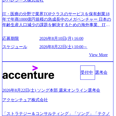
レバレジーズ株式会社
IT・医療の分野で業界TOPクラスのサービスを保有創業18
年で年商1000億円規模の急成長中のメガベンチャー 日本の
年齢生産人口減少の課題を解決するための海外事業、IT事
業、医療・介護事業、若手キャリア、新規事業といった40
以上の事業を展開する オールインハウスの組織体制をとっ
応募期限
2026年8月10日(月) 16:00
ており社内で新しい事業開発などの人員調達できる 独立資
本経営をとっており、事業創造の自由度が高い https://storag
スケジュール
2026年8月22日(土) 10:00～
e.googleapis.com/our-vision-production.appspot.com/public/image
View More
s/20240925162633_7242d0de-3e54-4f03-b076-00318d5c0dff_120
0x644.webp レバレジーズ株式会社 会社説明資料 (https://spea
kerdeck.com/leverages/leverages-hui-she-shao-jie-zi-liao-zhong-tu-
cai-yong-xiang-ke) 「働く人」「事業・サービス」「カルチャ
受付中
選考会
ー」など、レバレジーズのリアルを取り上げています！ (htt
ps://melev.leverages.jp/) レバレジーズグローバル、大分県より
「外国人留学生等受入環境整備事業委託業務」を受託 (http
2026年8月22日(土) ソング本部 週末オンライン選考会
s://prtimes.jp/main/html/rd/p/000000612.000010591.html) レバレ
ジーズ、モチベーション管理システム「NALYSYS」リリー
アクセンチュア株式会社
ス (https://prtimes.jp/main/html/rd/p/000000622.000010591.html) Y
ouTube（【公式】レバレジーズCh） (https://www.youtube.co
「ストラテジー＆コンサルティング」「ソング」「テクノ
m/@leveragesCh) レバレジーズで活躍するメンバー紹介！〜