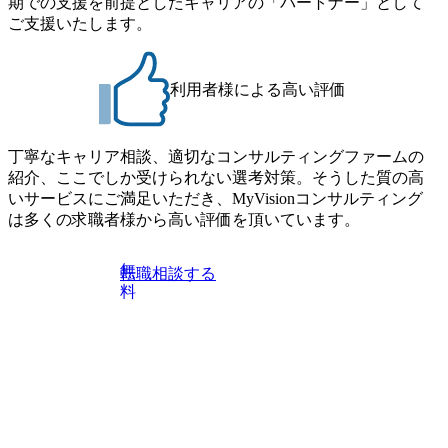
期での支援を前提としたキャリアの「パートナー」として
Consultant職)≪東京・大阪≫ ・コンサルタント(SCS SUオー
す ※ご都合が合わない方は別途調整いたします 初回プロ
ご支援いたします。
プンポジション)【SCS SU】 ※当日は全体での会社説明な
グラム : ベイン東京オフィス(六本木) ※イベントによりオン
どはなく、個別選考のみの実施を予定しています ※1名あた
ラインまたはオフラインの実施 ※東京オフィスのみのご応
りの拘束時間は1時間～最大2時間半程度を想定しています
募となります。他オフィス希望を含めたご応募はお受けい
※1次面接と最終面接の間をなるべく空けないよう調整して
利用者様による高い評価
たしかねますのでご了承ください ● フルタイムでの職務経
おりますが、調整が叶わないケースもございます オンライ
歴を2年以上お持ちの方で、東京オフィスのコンサルタント
ン 書類選考通過者
ポジションに応募意思がある方 ● 英語・日本語ともにビジ
丁寧なキャリア相談、適切なコンサルティングファームの
ネスレベルの方 ※日本語が母国語でない方は日本語能力
紹介、ここでしか受けられない選考対策。そうした質の高
試験N1またはそれ相当の上級レベルの日本語力(会話・読解
いサービスにご満足いただき、MyVisionコンサルティング
力)
は多くの求職者様から高い評価を頂いています。
無
転職相談する
料