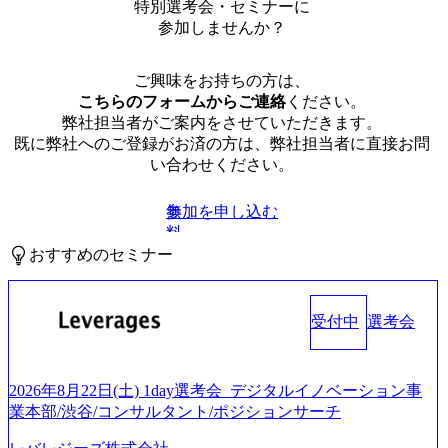
特別選考会・セミナーに
参加しませんか？
ご興味をお持ちの方は、
こちらのフォームからご連絡
ください。
弊社担当者がご案内をさせていただきます。
既に弊社へのご登録がお済の方は、弊社担当者に直接お問
い合わせください。
参加を申し込む
無
料
おすすめのセミナー
受付中
選考会
2026年8月22日(土) 1day選考会_デジタルイノベーション事
業本部/渋谷/コンサルタント/ポジションサーチ