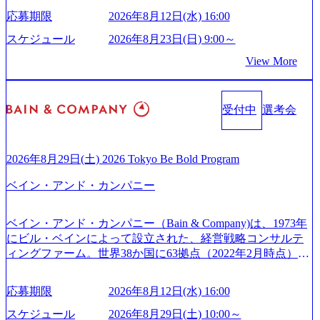
由【コンサル業界俯瞰マップ】 (https://diamond.jp/articles/-/34
供している日系最大級の総合コンサルティングファーム
ため事業創造の自由度が高く、赤字事業でも投資して長期
6218) 大手広告代理店出身者などマーケティングのトップ人
応募期限
2026年8月12日(水) 16:00
『Build Beyond As One ®.』をブランドメッセージに掲げ、
的な成長を若手に任せられる環境 対面でのコミュニケーシ
材が集結するワケ (https://markezine.jp/article/detail/45446) エン
企業や組織の変革を通じて社会や産業の課題を解決し、未
ョンメリットを重視するため出社勤務。1日の労働時間平均
スケジュール
2026年8月23日(日) 9:00～
ジニアからコンサルタントへ。会社に入って、何が変わっ
来のありたい姿を実現するとともに、クライアント変革の
9.2時間、有休消化率81%(2024年度の年間データ、エンジニ
た？ (https://www.businessinsider.jp/post-288838) プラダ：ラグ
View More
確実な実現と社会的価値及び経済的価値の追求にも貢献 NE
ア組織） 2026年8月22日(土) 10:00～最長16:00 2026年8月10
ジュアリー製品のパーソナライゼーション (https://www.acce
Cとの戦略的資本提携も実現して、現在はNECのグループ会
日(月) 16:00 ※応募者が定員を上回る場合は、厳正なる審査
nture.com/jp-ja/case-studies/song/prada-luxury-product-customizati
社であり、戦略、業務改革、IT、組織・人事、アウトソー
の上参加者を決定させていただきます。ご了承ください。
on) 大正製薬：ITカーブアウト支援 (https://www.accenture.co
受付中
選考会
シングなどの専門知識と、豊富な経験を持つ約6,000名を超
● 当日の流れ 受付 → 会社説明会 → 面接(会社説明会終了
m/jp-ja/case-studies/consulting/taisho-pharmaceutical)（ストラテ
えるプロフェッショナルを有する 金融、製造、流通、エネ
後、随時ご案内) ※全てリモートにて実施します。 ※参加
ジー & コンサルティング） ソフトバンク：初のオンライン
ルギー、情報通信、公共事業など幅広い分野をクライアン
される方に個別に当日の面接案内をお送りいたします。 ※
開催「SoftBank World 2020」でマーケ＆営業のDX実現 (http
トとしている SAP領域においては日本市場No.1を誇り、全
通常の選考フローと異なり、事前に適性検査をご受検いた
2026年8月29日(土) 2026 Tokyo Be Bold Program
s://www.accenture.com/jp-ja/case-studies/communications-media/so
世界で6,400件以上、日本国内で企業最多の5,399件のSAP認
だきます。 ● 詳細 デジタルイノベーション事業部でのポジ
ftbank)（通信） 経済産業省：事業者の申請手続きを電子化
ベイン・アンド・カンパニー
定コンサルタント資格を取得している また、日本国内企業
ションサーチになります。 ご経験やスキル、そして適性や
する「保安ネット」を構築。省庁DXの先進事例を実現 (http
として最多の3,200件のSAP S/4HANA®認定コンサルタント
志向性に合わせて、以下のいずれかの役割でご活躍いただ
s://www.accenture.com/jp-ja/case-studies/public-service/meti-indust
資格も保有、さまざまな業界・業種でのプロジェクト実績
きます。 ※本求人はレバテック株式会社の雇用となりま
ry-safety-network)（公共サービス） カルビー：SAP HANAの
ベイン・アンド・カンパニー（Bain & Company)は、1973年
と蓄積されたノウハウを基に独自の方法論やテンプレート
す。 ※案件によっては客先に出向いての作業も発生しま
導入で基幹システムを刷新 (https://www.accenture.com/jp-ja/ca
にビル・ベインによって設立された、経営戦略コンサルテ
を開発し、それらを活用してお客様に最適なSAPコンサル
す。 ＜ITコンサルタント＞ Webアプリケーション、SaaS系
se-studies/consumer-goods-services/calbee)（消費財・サービ
ィングファーム。世界38か国に63拠点（2022年2月時点）、
ティングサービスを提供する https://storage.googleapis.com/our
の領域において、大手・ベンチャー・スタートアップ企業
ス） 世界49カ国に約73万人以上（2024年5月時点）の社員を
東京オフィスは1982年に開設。 「コンサルタントがクライ
-vision-production.appspot.com/public/images/20240925132728_9
に対する課題解決支援を行います。 直近の案件では、大規
擁し、世界120以上の国の企業を顧客に売上641億ドルを誇
アントにお届けするのは単なるレポートではなく、『結
96dc8f2-7d54-42b9-a7ae-8c532c52d3d8_1200x678.webp アビー
応募期限
2026年8月12日(水) 16:00
模基幹システムにおける最上流のPoC(概念実証)支援から構
る 日本では2.3万人以上の従業員を擁しており(会計系BIG4
果』である。」この原則のもと、ベインは1973年に創業さ
ムコンサルティング会社資料 (https://www.abeam.com/content/
想策定、開発マネジメント支援までを一気通貫で担当して
を上回る規模感)、営業利益率も約15％と驚異的な数字とな
れた。クライアントが不確かな未来の中、競争に勝てるよ
スケジュール
2026年8月29日(土) 10:00～