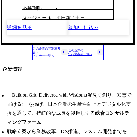
-
応募期限
スケジュール
平日夜 / 土日
詳細を見る
参加申し込み
この企業の特別選考
この企業の
会・
1day選考会一覧へ
セミナー一覧へ
企業情報
「Built on Grit. Delivered with Wisdom.(泥臭く創り、知恵で
届ける)」を掲げ、日本企業の生産性向上とデジタル化支
援を通じて、持続的な成長を後押しする
総合コンサルテ
ィングファーム
戦略立案から業務改革、DX推進、システム開発までを一