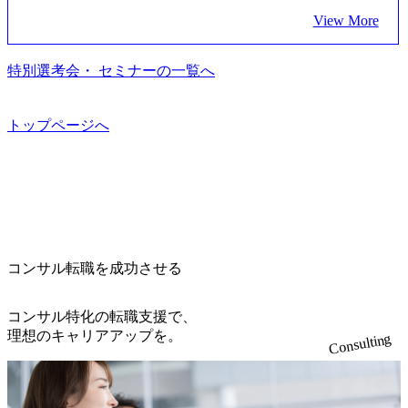
dam/abeam/jp/ja/about/company/ABeamConsultingCompanyProfil
います。 生成AIなどの最新技術とシステムを活用し、顧客
っている、売上・従業員数共にこの8年間で4倍近くの成長
う、カスタマイズされた戦略を策定し、クライアントと共
e_jpn_4.pdf) 『SAP AWARD OF EXCELLENCE 2024』にお
View More
の業務革新と効率化の実現に貢献します。 ＜PL/PM＞ 顧客
を遂げていることから、今後も高い成長が見込まれる 多く
に、提言を具体的な行動に落とし込んでいる。 徹底した
いて優秀賞「プロジェクト・アワード」を受賞 (https://prtime
の要望を深くヒアリングし、企画構想からアジャイル開発
の技術者を抱えており、アビームコンサルティングに続い
「結果主義」を標榜。クライアントのフルポテンシャル実
s.jp/main/html/rd/p/000000010.000123981.html) アビームコンサ
による開発支援までを一気通貫で推進していただきます。
て日本国内2番目にSAP認定コンサルタント制度の有資格者
現を目標に、具体的に目に見える成果を出すことを信条と
特別選考会・ セミナーの一覧へ
ルティング、社員の健康改善を支援 食事・睡眠など可視
プロジェクト提案・推進の中核として、企画・要件定義か
数が多く、特にIT領域に強みを持つ グローバルのポジショ
して、全社戦略やトランスフォーメーション案件を多く扱
化 (https://www.nikkan.co.jp/articles/view/00694812) “失われた3
らテストまでの一連の工程における管理業務に加え、最上
ンに自由に応募できる社内の転職ツール「キャリアズ・マ
っている ベインの社風を体現するものとして「True North」
0年”をアビームの｢人的資本経営｣で取り戻したい (https://ww
流での現状分析、顧客ヒアリング、戦略策定、技術選定、
ーケットプレイス」が存在し、本ツールを活用で上司の引
（真北）という言葉がよくつかわれる。針が少し東に傾い
トップページへ
w.businessinsider.jp/post-283587) アサヒグループホールディン
品質改善なども推進していただきます。 ＜SE＞ 参画いただ
き留めを受けずに移動が可能である（異動者は年間約1,000
て見えるTrue Northとは磁北ではなく真北、風説や思い込み
グスのESG価値の可視化を支援 「インパクト加重会計」
く案件はプライム案件メインです。 要件定義～設計～開発
名） 残業時間や有休取得率など約10項目を数値化すること
による一見正しい答えや、単に理論的に正しいが実行不可
を用いて非財務活動の社会的インパクトを算出 (https://prtime
～テスト～リリース・リリース後対応まで一気通貫でご担
で、実行前後で離職率を半減させることに成功した 18時以
能な答えではなく、企業と社会の最大価値を追求した本当
s.jp/main/html/rd/p/000000015.000123981.html) NECから独立し
当いただきます。 参画当初はご経験に応じたフェーズから
降の会議を原則禁止としているほか、在宅勤務制度の全社
の答えを提供したい、というベインのコンサルティングに
て20年近く成長を続けており、2022年3月期の連結売上高は
ご担当いただき、当社の社員が業務面をサポートしつつ、
展開、ハラスメント抑止に向けた研修の拡充、社外窓口設
おける信念であり、カルチャーにもなっている。 海外オフ
991億円、1,000億円突破が目前となった 2023年4月1日時点
徐々に対応範囲を広げていただきます。 ＜QAエンジニア＞
置など徹底的な仕組み化を推進する 育休取得率は男性6
ィスとの連携が多く、海外プロジェクトへのアサインや海
でグループ従業員数は7523人と、国内でも有数の規模のコ
本質的な品質向上を目的とし、プロジェクトの上流(コンサ
5%、女性100%と全国平均を上回る実績を持ち、女性の管理
外オフィスへのトランスファー制度などが充実している。
ンサルティング会社となり、今後も成長性が大きくみられ
コンサル転職を成功させる
ルティング領域)から参画いただきます。 課題選定から顧客
職率も21.8%（2023年12月時点）とフレキシブルな働き方を
東京オフィスに来るグローバルメンバーも多く、グローバ
る 日本企業的な柔らかい雰囲気が特徴的で、従業員方の人
への企画提案、そして実行までを一気通貫で支援していた
提供 2026年8月22日(土) 面接枠 ①10時開始、②11時開始、
ル・ワンチームで活動している。プロボノ活動にも力を入
柄の良さや未経験者への充実したオンボーディング支援(入
だきます。 アジャイル開発を通じて顧客の要望や提案を柔
③12時開始 2026年8月10日(月) 16:00 各回50分程度を想定 オ
コンサル特化の転職支援で、
れており、これまで多くのNPO・NGOなどの非営利団体に
社時に10日間の間みっちりとコンサルの基礎を支援)を魅力
軟に取り入れながら改善サイクルを回すため、ご自身の提
ンライン 書類選考通過者
理想のキャリアアップを。
無償でコンサルティングを提供している。 2026年8月29日
Consulting
に感じ、他Big4ではなくアビームを選ぶ方も多数 アビーム
案がサービスに直接反映されやすく、高い貢献度を実感で
(土) の対面Kick-offイベントを皮切りに1か月程度のプログラ
といえばSAPをはじめとしたシステム、とイメージされる
きます。 ● 勤務地 東京都渋谷区渋谷3丁目6-7 渋谷金王タワ
ム ※初回プログラム : 8月29日(土)10:00～13:30 2026年8月12
こともあるが実態としては経営戦略策定や新規事業立案な
ー 事業所内禁煙(入居する施設に喫煙専用室あり) ・就業規
日(水) 16:00 Bain & Company Tokyoでは、「Tokyo Be Bold Pr
どのトップラインを上げるための戦略案件も多く存在 特に
則により就業時間内の喫煙を全面的に禁止 ・禁煙サポート