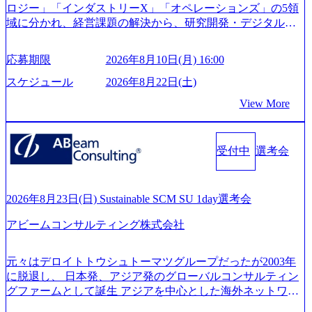
ロジー」「インダストリーX」「オペレーションズ」の5領
管理職種編 〜 (https://www.youtube.com/watch?v=RETwZKac2
域に分かれ、経営課題の解決から、研究開発・デジタル・
UI) レバレジーズで活躍するメンバー紹介！〜 営業職種編
マーケティング・ITシステムの導入など、コンサルティン
〜 (https://www.youtube.com/watch?v=XJ7Eam0onXA) 創業以
グ領域からその実行的側面であるITサービスの提供まで一
来黒字を維持し、急成長中でありながら安定した事業を展
応募期限
2026年8月10日(月) 16:00
貫して支援する総合系・IT系ファームである あらゆる産業
開し、高い安定性を持つ企業へと成長している 10年後に1兆
において非常に良質な顧客基盤を築いており、Fortune Globa
スケジュール
2026年8月22日(土)
円を目指す日本にもなかなかないメガベンチャー。創業か
l 500社の80％以上の企業をクライアントとして抱えている
ら黒字経営。年間130%成長 https://storage.googleapis.com/our-
View More
手掛けたプロジェクトは「ファーストリテイリングにおけ
vision-production.appspot.com/public/images/20251030164405_5c
るグローバル化」「資生堂グループのDX化支援」「ヴィヴ
527843-d227-4df8-b86c-5587f843fdf6_1200x471.webp https://stor
age.googleapis.com/our-vision-production.appspot.com/public/imag
ィアン・ウエストウッドの製品開発」など多岐にわたる コ
es/20251030164946_dc0888f6-0539-4887-84d7-34c8d8544226_1
受付中
選考会
ンサルティング活動のみならず、2021年にはKDDIと合弁会
200x666.webp 年間100億円規模の投資の元、10以上もの新規
社「ARISE analytics」を設立し、人工知能とデータアナリテ
事業を立ち上げているため様々な業界を経験することが可
ィクス技術で新たなイノベーションを創出する活動や、デ
能 社内転職が活発であり、多様なスキルを1社で身に着ける
ジタル人材育成の支援も盛んに行う 採用資料 (https://www.ac
2026年8月23日(日) Sustainable SCM SU 1day選考会
ことが可能 事業開発・運用を内包かする「オールインハウ
centure.com/content/dam/accenture/final/accenture-com/document-
ス」型の組織体。社内スカウトや社内公募制度を用いて主
アビームコンサルティング株式会社
2/Accenture-Recruiting-Brochure.pdf#zoom=50) 女性の活躍につ
体的かつ柔軟なキャリア形成が可能。 https://storage.googleap
いて (https://www.accenture.com/content/dam/accenture/final/caree
is.com/our-vision-production.appspot.com/public/images/20251030
rs/corporate/document/women-brochure.pdf#zoom=50) 社員発信
元々はデロイトトウシュトーマツグループだったが2003年
165942_70f09968-1b27-43e6-b849-1cd107c4f488_1200x698.web
のキャリアブログ (https://www.accenture.com/jp-ja/blogs/japan-
に脱退し、 日本発、アジア発のグローバルコンサルティン
p ## 働き方／WLB／待遇 内装8億円超のかっこいいオフィ
careers-blog) 江川社長が語る「105点経営」 (https://business.ni
グファームとして誕生 アジアを中心とした海外ネットワー
スがあり、 働き甲斐のあるランキング、新卒注目ランキン
kkei.com/atcl/gen/19/00604/021600008/) 規模拡大で成功する理
クを通じ、各国や地域に即したグローバル・サービスを提
グ受賞歴多数 あえての未上場であり株主からの圧力がない