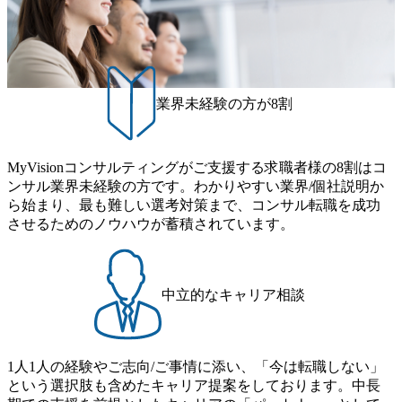
ogram (女性候補者向け選考支援プログラム)」を実施いたし
スポーツ&エンターテイメント領域ではBig4に先んじて注力
制度あり オンライン ● 必須要件 以下いずれかのご経験をお
ます。クライアントに斬新なソリューションを提供し、複
し、業界内で大きな存在感を誇る 社員の多様化する生活ス
持ちの方 ・システム・ソフトウェア開発経験3年以上 ・要
雑な経営課題を解決するために、チームのダイバーシティ
タイルやライフイベントに対応した働きやすい職場環境を
件定義～基本設計など上流経験2年以上 ・PMO経験2年以上
は欠かせません。是非、ユニークな視点と高い志を持つ女
実現するため、さまざまなサポート制度を導入している 多
● 歓迎要件 ・要件定義から詳細設計までのいずれかの上流
性の皆様に多数ご参画頂きたいと考え、プログラムを開催
文化理解や女性の活躍推進などの取り組み、また、フレッ
工程の経験 ・サブリーダー以上のマネジメント経験 ・お客
致します。 「未経験では難しいのではないか」、「実際女
業界未経験の方が8割
クス制度やフリーロケーション制度、フルリモート制度な
様との折衝経験、交渉経験 ・組織課題に対して主体的に業
性はどのように活躍をしているのか」、「ケース面接の経
どの多様な働き方をサポートする制度が整備されている 202
務改善に取り組まれたご経験 ・アジャイル/スクラムへの興
験がなく対策の仕方が知りたい」などのお声をたくさんい
6年8月23日(日) 9:00～18:00終了 2026年8月12日(水) 16:00 202
味関心 ● 求める人物像 ・リーダーシップが取れる方/一人称
ただいているため、今回のプログラムでは現役の面接官と
6年8月23日(日)にSustainable SCM SU 1day選考会を開催いた
MyVisionコンサルティングがご支援する求職者様の8割はコ
で主体的に動ける方 ・年齢にこだわらず、アドバイスを素
食事などのカジュアルな交流、実際のプロジェクトのケー
します。 当SUは「GlobalでのSCM構築」や「物流・調達コ
ンサル業界未経験の方です。わかりやすい業界/個社説明か
直に受け取れる方 ・推進力のある方
ススタディ、1対1の模擬面接等、複数のセッションを約1か
ストの構造改革」といった伝統的なテーマに留まらずクラ
ら始まり、最も難しい選考対策まで、コンサル転職を成功
月の期間に渡り行い、選考にご参加いただきます。コンサ
イアントがこれから取組むべき「グリーントランスフォー
させるためのノウハウが蓄積されています。
ルタント未経験の方でも、戦略コンサルタントの具体的な
メーション」、「サーキュラーエコノミー(循環経済)」とい
仕事内容からお話をさせていただきますので、戦略コンサ
った社会課題やテーマに対して、グローバル知見と最新の
ルティングにご興味をお持ちの方は、この機会にぜひご応
事例などを基に企業の構造改革と社会価値の創造の取り組
募ください。 ● 応募後のフロー ・書類選考後、対象者の方
みを行うプロフェッショナルチームです。 今回1day選考対
中立的なキャリア相談
にはWebテストを8月20日までに受験いただきます ・8月21
象となるポジションは下記となります。 ・コンサルタント
日までにプログラム参加者をご案内します ・初回プログラ
(調達改革・設備O&M)【SCS SU】 ・コンサルタント(ECM/
ム : 8月29日(土)10:00～13:30 @ベイン東京オフィス(六本木)
SCM構想・PLM/MES改革)【SSC SU】 ・コンサルタント(物
・プログラム期間中はコンサルタントとの食事会、プロジ
1人1人の経験やご志向/ご事情に添い、「今は転職しない」
流改革/需給プロセス改革)【SSC SU】 ・SCM/ECMデータ・
ェクトのご紹介、ケースワークショップなどを実施します
という選択肢も含めたキャリア提案をしております。中長
プロセス分析・AI活用_Sustainable SCM Strategy Unit(Strategy
・10月17日(土)開催の選考会にて採用面接を実施する予定で