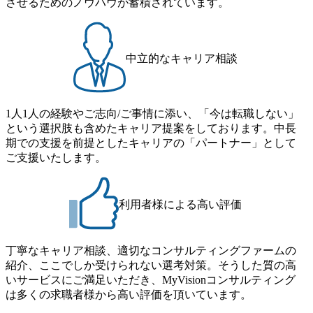
させるためのノウハウが蓄積されています。
ーションの開発 など) シンプレクスの顧客基盤、エンジニ
る。足元のグローバル案件割合は10%程度だが、英語が得
アケイパビリティを活かた確度の高い事業立ち上げが経験
意でグローバル案件に興味がある方はアサインされるチャ
できる 2026年8月21日(金) 19:30〜21:30 (19:20開場) 2026年8
ンスも大きい。 代表インタビュー https://note.com/dirbato/n/n0
月12日(水) 16:00 ※参加状況によっては抽選とさせていただ
a040c36b128 Forbes JAPAN BrandVoice Studio 「使命はテクノ
中立的なキャリア相談
く可能性がございます。 このたび、ファーム経験者の方を
ロジーで企業の可能性を引き出すこと。日本に求められるI
対象にした懇親会形式の採用イベント「サロンイベント」
Tコンサルタントという伴走者」 https://forbesjapan.com/article
を開催いたします。 カジュアルな場で現場社員と直接交流
s/detail/67452 Forbes JAPAN BrandVoice Studio 「コンサル業
できる機会ですので、ぜひご参加ください。 当日はXspear
界におけるIT人材価値再興。Dirbatoの最前線パートナーが
1人1人の経験やご志向/ご事情に添い、「今は転職しない」
Consulting代表取締役の早田とMDやその他現場社員が複数
切り開くテクノロジーの変革」 https://forbesjapan.com/articles/
という選択肢も含めたキャリア提案をしております。中長
preview/68657?preview=TAI1oir8Coe5Df3zuZhtd24YfH72/Zzdm
名参加する予定です！ ●費用 : 無料 虎ノ門ヒルズ付近 ※詳
期での支援を前提としたキャリアの「パートナー」として
BTIEMOnWUWREjOFLO1IL1KPEi4dgCbb Forbes JAPAN Bra
細な場所については参加者の方へ個別でご連絡いたしま
ご支援いたします。
ndVoice Studio 「求めるのは、競争と連帯 。IT特化の急成長
す。 コンサルファームにてマネージャー以上の職務を担当
ファーム・Dirbatoの社員支援」 https://forbesjapan.com/articles/
している方
detail/69848 MyViision企業インタビュー① https://my-vision.co.
利用者様による高い評価
jp/consulting-firm/dirbato/interview01 MyViision企業インタビュ
ー② https://my-vision.co.jp/consulting-firm/dirbato/interview02 20
26年8月18日(火) 19:00開始～最長20:00終了 2026年8月13日
(木) 16:00 当日はDirbatoの現役トップコンサルタントが業界
丁寧なキャリア相談、適切なコンサルティングファームの
動向を踏まえ、コンサルティング市場の最新トレンドをお
紹介、ここでしか受けられない選考対策。そうした質の高
伝えいたします。コンサルティング業界への転職を迷われ
いサービスにご満足いただき、MyVisionコンサルティング
ている方や情報収集を行いたい方のご参加も歓迎です。更
は多くの求職者様から高い評価を頂いています。
に、当日は現場コンサルタントとの座談会も開催します。