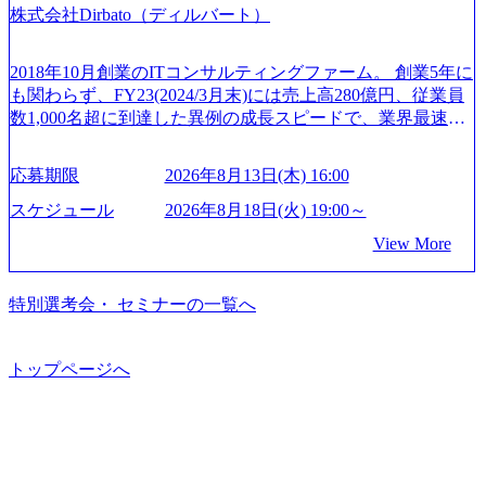
の制度】 育児休暇： 対象：小学校1年修了時の3月31日まで
株式会社Dirbato（ディルバート）
成活躍させるためのナレッジシェアおよび丁寧なOJTを欠か
から”のコンサルの在り方 (https://www.businessinsider.jp/articl
の子を育てるすべての従業員※期間：通算3年間 短時間勤
さずにチームとして動く組織風土がある 2026年8月18日(火)
e/20250205-simplex-xspear/) Xspear Consultingがえるぼし認定
務： 対象：小学校卒業までの子を育てるすべての従業員 1
19:30～ 所要時間 : 約1時間 2026年8月13日(木) 16:00 ＼応募
を取得 (https://www.agara.co.jp/article/382811) シンプレクスと
2018年10月創業のITコンサルティングファーム。 創業5年に
日2時間15分まで、始業・終業時刻の繰り上げ・繰り下げが
意思不問・業界未経験歓迎！／ M&A承継機構のビジョンや
Xspear Consultingが、東京都港区の行政手続き100%デジタル
も関わらず、FY23(2024/3月末)には売上高280億円、従業員
可能 子の看護休暇： 子1人につき5日まで取得でき、1時間
業務内容、実際の働き方について詳しくお伝えするオンラ
化を支援 (https://www.afpbb.com/articles/-/3520247) 【未経験
数1,000名超に到達した異例の成長スピードで、業界最速と
単位で取得することも可能 家族看護休暇： 5日まで取得で
イン説明会を開催いたします。 M&A業界に興味があり、ま
者】 ・年収UPでのオファー ・ワンプールで様々なインダ
なる10期1,000億円に対して、現状では計画値を上回る事業
き、1時間単位で取得することも可能 【独身寮、住宅手当制
ずはどんな仕事か知りたい 転職を考えたばかりで、幅広く
ストリーやソリューションを裁量をもって経験できる ・上
成⻑を遂げている。 現在コンサルティングファームでは外
度など】 独身寮：富山事業所の近くに、白風寮と青風寮の2
応募期限
2026年8月13日(木) 16:00
業界の情報を集めたい 働くイメージを具体的に知りたい M
流工程、先端技術を学べる環境 【コンサルファーム経験
資も含めて売上高TOP10にランクインしている。 主力事業
つの寮があり、以下の入居基準を満たす方が入居可能で
&A業界にご興味がある方、転職を少しでもお考えの方はも
者】 ・専門領域に軸足を置きながら、他領域にもチャレン
はITコンサルティング。幅広い業界の大企業を中心に、IT
スケジュール
2026年8月18日(火) 19:00～
す。 ＜入居基準＞ ・満33歳までの独身者 ・自宅から勤務地
ちろん、情報収集をしたい方でも歓迎です。お気軽にご参
ジできる環境 ・タイトルアップでのオファー ・現職ファー
戦略策定等の上流工程から実装・運用定着まで一気通貫で
までの通勤総時間が2時間を超えること 住宅手当： 本社の
View More
加ください。 当日は、質疑応答のお時間もご用意しており
ムより高いオファー年収 ・実力主義でプロモーションでき
支援している。 他方、インキュベーション事業を手掛けて
近くには独身寮や社宅等が無いため、条件を満たす方には
ます。 是非、説明会にてお話できることを楽しみにしてお
る（ダブルスキップもあり） ・週に1度のアサインｍｔｇで
いるのも同社の特徴であり、 自社で新規事業開発も手掛け
住宅手当を支給します。 また、独身寮は男性のみの入居と
ります。 説明会後にアンケート回答をお願いいたします。
こまめに社員のキャリアについて検討してもらえる。結
つつ、複数社への出資～ハンズオン支援も行っている。 (参
特別選考会・ セミナーの一覧へ
なるため、入居基準を満たす女性には住宅手当を支給しま
オンライン(Google meets)
果、なりたいキャリアを反映できるｐｊにアサインしても
考) https://www.dirbato.co.jp/service/incubation.html (https://www.
す。 住宅手当は、一般賃貸物件を従業員が契約し、規程で
らえる ・シンプレクスというテクノロジーに強い部隊がい
dirbato.co.jp/service/incubation.html) 大手総合系コンサルティ
定める金額を会社が支払います。 その他： 採用時や転勤等
るため、エンジニアの視点からも協業しクライアントへ価
ングファームや、Slerなどから優秀層が多数ジョイン。 http
トップページへ
による引っ越し費用は、会社が負担します。 2026年8月18日
値提供できる ・デリバリー中心の案件もあればセールス中
s://storage.googleapis.com/our-vision-production.appspot.com/publi
(火) 19:00～20:00 2026年8月13日(木) 16:00 応募をご検討され
心の案件もあり、個々の裁量や得意領域に合わせた売り上
c/images/20240925205344_42693807-c7d5-418f-965b-3a03a5dd5
ている方を対象に、会社説明会を実施予定です。 ● 求人名
げの立て方を選べる ここ1年で社員数60名⇒100名超、売上
723_1200x559.webp 楽天グループ、SMBCグループ、NTT、
・【富山】半導体製造装置の生産エンジニア(製造・生産工
今期18億円⇒来期30億円（いずれも約170％アップ）と急成
良品計画、ファーストリテイリング等大手企業が中心顧客
程の管理業務) ※主任候補・リーダークラス ・【砺波】半
長中のファームである また、成長中ファームのため優秀な
直近では大阪万博のプロジェクトをAC、PwCとのコンペに