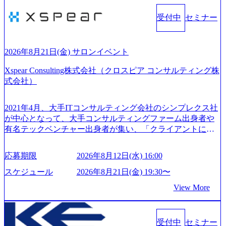
受付中
セミナー
2026年8月21日(金) サロンイベント
Xspear Consulting株式会社（クロスピア コンサルティング株
式会社）
2021年4月、大手ITコンサルティング会社のシンプレクス社
が中心となって、大手コンサルティングファーム出身者や
有名テックベンチャー出身者が集い、「クライアントにと
って真のデジタルトランスフォーメーションを創造した
い」という想いの下で立ち上げた新鋭ファーム テクノロジ
応募期限
2026年8月12日(水) 16:00
ーがビジネスの成功に大きな影響力を持つDX時代におい
て、20年以上にわたってFintech業界を中心に最先端テクノ
スケジュール
2026年8月21日(金) 19:30〜
ロジーを提供してきたシンプレクスのノウハウを活かしつ
View More
つ、あらゆる業種・業界のクライアントの企業価値の最大
化を支援するために、戦略策定、組織改革、人材育成、業
務改善、実行支援などのコンサルティングサービスを一気
受付中
セミナー
通貫で提供するのが特徴（いわゆる総合コンサルティング