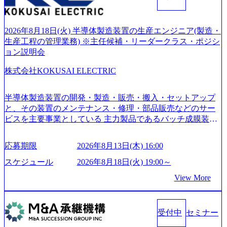
ファーム） 社名の由来は”DXエリアにSpir（槍）を指して
切り開く””simplexないでは金融以外の領域にX（クロス）し
ていく”という位置づけ 一昔前は金融が強い企業として認知
2026年8月18日(火) 半導体製造装置の生産エンジニア(製造・
されていたが、現在金融の売上割合は全体の3割。現在はTo
生産工程の管理業務) ※主任候補・リーダークラス・ポジシ
C事業を始め、パブリック、製造業、通信、エンタメ、教
ョン説明会
育、保健など幅広く強みのあるファーム。 ワンプール制で
株式会社KOKUSAI ELECTRIC
はあるが、社員の興味のある分野やスキルを活用したいな
どの希望は考慮してのアサイン。 そのため、専門性を身に
着けたい方でも幅広に経験を積みたい方でも、キャリア形
半導体製造装置の開発・製造・販売・搬入・セットアップ
成が柔軟に可能な環境である。 https://storage.googleapis.com/
と、その装置のメンテナンス・修理・部品販売などのサー
our-vision-production.appspot.com/public/images/20240925204135
ビスを主要事業としている 主力製品であるバッチ成膜装置
_93b1bff3-f71c-4bc9-8bd9-72a8a4826007_1200x554.webp https://
は、世界中の半導体デバイスメーカーから高く評価され、
storage.googleapis.com/our-vision-production.appspot.com/public/i
世界トップクラスのシェアを有している 技術と対話を通じ
mages/20250502152751_46c65543-87ef-4e86-a85a-8649e1c532f9
応募期限
2026年8月13日(木) 16:00
て未来を創造し、社会課題の解決に貢献することを目指し
_956x512.webp https://storage.googleapis.com/our-vision-producti
on.appspot.com/public/images/20250502152804_ba6aaa1a-9ffc-4f
ている Mission:私たちの技術/私たちの対話 Vision:夢を未来
スケジュール
2026年8月18日(火) 19:00～
2a-9b40-06fff8ee19af_961x517.webp https://storage.googleapis.co
につなぐベストパートナー Value:私たちの技術/私たちの対
View More
m/our-vision-production.appspot.com/public/images/202505021528
話 IoT社会の浸透、AIの加速等により半導体需要は世界中で
31_721b100c-62c9-4258-aa0e-97182898115f_960x510.webp シ
急伸長しており、それに伴い半導体製造装置の需要も伸長
ンプレクス社は、FinTech領域に強みを持つITコンサルティ
中 https://storage.googleapis.com/our-vision-production.appspot.co
ング会社で、NRI、NTTDATAと同じく世界のFinTech Ranki
受付中
セミナー
m/public/images/20260224131045_0fee4978-bb25-43a7-a367-542
ngsTop 100企業にも選出されている。ITコンサルティング、
6b95cd599_1200x543.webp https://storage.googleapis.com/our-visi