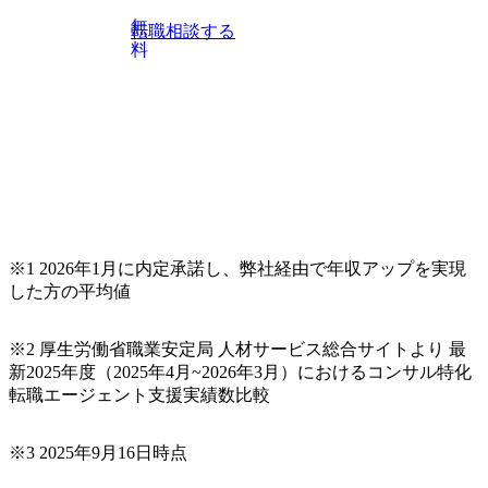
上位職のコンサルタントだけでなく、メンバークラスのコ
無
転職相談する
ンサルタントも登壇しますので、当社へ気になることや転
料
職後のご不安な事はその場でご質問いただけますので、ぜ
ひお聞きください！ ※過去の質問例)会社の強みや中長期の
方向性、コンサルタントとSEの違い、他コンサルファーム
との違い、今後のキャリアパス など。 会社説明＋座談会(1
9:00～20:00) ・書類免除でのご対応もしておりますので担当
リクルーターまでご相談下さい。 ・ご希望の方は、会社説
明会兼現場座談会実施後、カジュアル面談もしくは1次選考
の対応もさせて頂きますので担当リクルーターまでご相談
下さい。なお、当日はコンテンツに変更があること、ご了
承ください。 【服装・持ち物】 ・特になし カジュアルな服
※1 2026年1月に内定承諾し、弊社経由で年収アップを実現
装でご参加ください。 【募集ポジション】 ITコンサルタン
した方の平均値
ト(役職問わず) 【案件内容(一例)】 ・IT戦略立案/IT中長期
ロードマップ策定 ・全社クラウド基盤グランドデザイン策
※2 厚生労働省職業安定局 人材サービス総合サイトより 最
定 ・全社デジタルトランスフォーメーション企画構想 ・業
新2025年度（2025年4月~2026年3月）におけるコンサル特化
務/組織/システムの現状分析/RPA選定/導入/実装 ・プライベ
転職エージェント支援実績数比較
ート/パブリッククラウド導入 ・AI活用による業務効率化/
業務再構築 ・IoTを活用したデジタルワークスタイル変革案
企画 ・Disruptive Technologyを活用した新規事業の立案/推
※3 2025年9月16日時点
進 など 【中途入社社員の入社の決め手(一例)】 ・創業