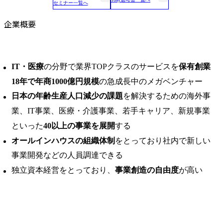
セミナー一覧へ
企業概要
IT・医療
の分野で業界TOPクラスのサービスを
保有創業
18年で年商1000億円規模
の急成長中のメガベンチャー
日本の年齢生産人口減少の課題
を解決するための海外事
業、IT事業、医療・介護事業、若手キャリア、新規事業
といった
40以上の事業を展開
する
オールインハウスの組織体制
をとっており社内で新しい
事業開発などの人員調達できる
独立資本経営をとっており、
事業創造の自由度
が高い