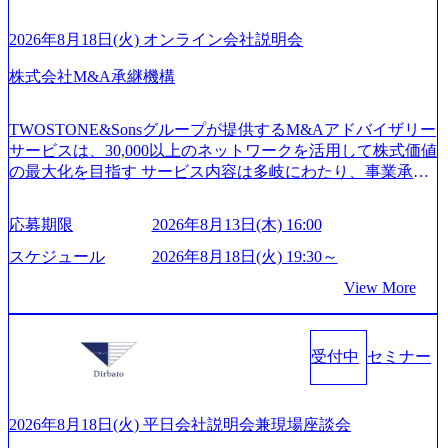
開発、運用保守と言った全工程を行う「一気通貫体制」が
on-production.appspot.com/public/images/20260224131052_2abe7
特長 ビジネスへの深い理解を持つコンサルタントが集うXs
cb8-329e-4a45-a8f5-73d9728b2cd7_1200x486.webp https://storag
2026年8月18日(火) オンライン会社説明会
e.googleapis.com/our-vision-production.appspot.com/public/image
pearと、最先端テクノロジーに深い知見を持つシンプレクス
s/20260224131100_d8b3379f-6e64-4566-aea4-924f21977d35_120
社またはグループ会社との協力体制を築いている Xspear社
株式会社M&A承継機構
0x460.webp https://storage.googleapis.com/our-vision-production.a
はあくまでもコンサルティングファームであり、システム
ppspot.com/public/images/20260224131116_05d25aab-49d6-4429-
開発を担当することはない https://storage.googleapis.com/our-vi
810e-138e27965ee8_1200x386.webp グローバル人財育成を目
TWOSTONE&Sonsグループが提供するM&Aアドバイザリー
sion-production.appspot.com/public/images/20240925204111_caa9
的とした「語学研修」、効果的なプレゼンのポイントを掴
サービスは、30,000以上のネットワークを活用して株式価値
4e4b-6aae-45a6-a0ce-b98154c816a2_1153x543.webp メンバー情
み実践に強くなるための「プレゼン研修」、自社キャリア
の最大化を目指す サービス内容は多岐にわたり、事業承継
報 (https://www.xspear.co.jp/member/)一部抜粋 - 伊勢山 昇吾氏:
アドバイザーによる自身のキャリア構築をめざす「キャリ
コンサルティングやM&Aアドバイザリー、財務アドバイザ
ベイカレントにてIT戦略立案から実装支援を軸に、様々な
ア開発研修」などがある 生産現場を含む全部門でフレック
リーなどが含まれており、幅広いニーズに対応 譲渡企業に
業界で新規事業戦略、成長戦略、PMI推進、業務改革等の幅
スタイム制度を実施しており、月単位の決められた労働時
応募期限
2026年8月13日(木) 16:00
対しては完全成功報酬制を採用し、M&A以外の選択肢も尊
広いプロジェクトに従事 - 鈴木健仁氏：新卒でベイカレン
間の範囲内で、出社・退社の時刻を社員の自己裁量に委
重する姿勢を持ち、将来の株価成長を取り込むスキームの
トに入社し最年少ディレクターを経てXspearに参画 - 梶田
スケジュール
2026年8月18日(火) 19:30～
ね、ワークライフバランスを図りながら効率的に働くこと
構築や事業承継支援も行う TWOSTONE&SonsグループはM
威人氏：BCG出身。金融業界における戦略策定、DX戦略立
ができる 【休日】 土日祝休みの完全週休2日制 2025年度の
View More
&A業界のリーディングカンパニーであり、領域にこだわら
案、人事組織テーマに強みを持ち、メディア・エンタメ業
年間休日は125日（GW8日、夏季9日、年末年始9日） 有給
ず幅広い案件に携わりながら自己成長とキャリアの挑戦が
界においてはDX戦略立案、NFT等の新規事業立案を得意と
休暇は年間24日（4月1日入社の場合）で、入社日に付与さ
可能 M&Aセンター出身者3名がメインメンバーであり、経
する。 - 藏満 一馬氏：アクセンチュア出身。金融業界を中
れます。 年次有給休暇の残日数は、翌年度に繰り越すこと
受付中
セミナー
験豊富なアドバイザーと共に働くことで、M&Aや財務アド
心に、DX戦略策定、新規事業立案、組織変革、規制対応等
ができます。 慶弔休暇は、事由により取得可能日数は異な
バイザリーなどの専門知識を獲得し、キャリアを発展させ
の幅広いプロジェクトを主導する。 - 天野 善仁氏：19卒Pw
りますが、3～7日の連続休暇を取得できます。 リフレッシ
る機会が提供される 主担当成約で10件以上ある人は課長職
C出身。Xspear最年少シニアマネージャー 社員インタビュー
ュ休暇は、規程で定める勤続年数ごとに、連続5日のリフレ
となり、平均3000万～4000万の年収となる 内訳としては個
ページ (https://www.xspear.co.jp/career/interviews/) 戦略だけの
2026年8月18日(火) 平日会社説明会兼現場座談会
ッシュ休暇を取得できます。 【育児や子の看護、介護など
人インセンティブ＋チームインセンティブ 課長は部下を育
コンサルは終わり──コンサル業界の風雲児に聞く。“これ