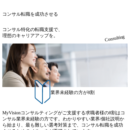
導体製造装置の生産エンジニア(製造・生産工程の管理業務)
上司の近くで働けるチャンスも多い(ボストン・コンサルテ
勝ち受注。 業務システム、ToC向けアプリ、セキュリティ
※主任候補・リーダークラス オンライン (Microsoft Teams)
ィング・グループ出身者等 (https://www.xspear.co.jp/member/ta
等万博に関するあらゆるIT関連業務をコンサルティングし
※顔出しは不要です。ご質問頂く際のみ、顔出ししていた
コンサル転職を成功させる
keto_kajita/)） 多様なメンバー、多様なプロジェクトによる
ている。 <u>ワンプール制</u>を取っており、業界の枠に縛
だければと存じます。
自己成長機会が多く、新たなチャレンジが可能 100名規模に
られず様々な案件にチャレンジ可能 専属の営業部隊がお
も関わらず、外資系戦略コンサルティングファームや総合
り、<u>営業活動に工数を割かれることなくデリバリーに注
コンサル特化の転職支援で、
系コンサルティングファームをはじめ、メーカー、ITベン
力可能</u> 従業員満足度を非常に重視しており、意にそぐ
理想のキャリアアップを。
Consulting
チャー、外資系金融機関など多彩な出自で構成されてお
わないプロジェクトにアサインされてしまった場合、半強
り、常に刺激を受けながらプロジェクトワークが可能 総合
制的に別のプロジェクトに異動することが可能。その結
コンサルティングファームの名の通り、全方位のクライア
果、<u>退職率も10%程度</u>(他社平均は2～30%程度) 残業
ントに対して様々なプロジェクトが存在しており、手を上
時間は<u>平均30時間程度。</u>バリューが出ていないから
げれば常に新しいテーマのチャレンジ機会を提供している
残業代をつけさせないといったことはしない DE&Iにおいて
（ワンプール制） そのため、全体の離職率10％以下、未経
は女性活用や外国人/高齢者/障碍者などさまざまなバックグ
験3年未満の離職率は0％と驚異の定着率を誇る 大手ファー
ラウンドを持つメンバーの働く環境を整えている SDGsの推
ムと同水準以上の報酬制度であり、ファーム経験者の場合
進にも積極的で、プロボノ支援等を行っている 部活動も活
は、転職時報酬アップが基本 強く「個人」の成⾧を重視す
発で、多くのクラブが立ち上がっており、さまざまな役
業界未経験の方が8割
るカルチャーであり、昇進に枠もなく、今ならReadyになれ
職・所属・組織を超えて社員間のネットワーク形成・交流
ば上がれる環境となっている 安定した経営環境の下、コン
の場となっている <u>教育・研修プログラムが非常に充実</
サルティングファームの立ち上げフェーズに関わることが
u>しており、自己成長の機会も多い DirTuneという社内限定
MyVisionコンサルティングがご支援する求職者様の8割はコ
できる 豊富な経験を持つコンサル経験者の場合は、自らチ
番組があり、新卒紹介、会社の七不思議紹介等、規模が大
ンサル業界未経験の方です。わかりやすい業界/個社説明か
ームを立ち上げることが可能 裁量をもった営業活動、デリ
きくなっていく中で社員同士のつながりを広げる取り組み
ら始まり、最も難しい選考対策まで、コンサル転職を成功
バリー活動ができる(スタートアップとの協業、新規ソリュ
もしている 今後の成長戦略として海外展開を見据えてい