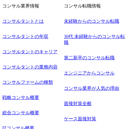
フェーズに参画し、コアメンバーとして会社を一緒に創り
コンサル業界情報
コンサル転職情報
上げていきたい ・サービスやソリューションに捉われず、
顧客が真に求めるサービスを提供したい ・様々な業種業界
でのプロジェクトに参画し、自身のスキルアップを図りた
コンサルタントとは
未経験からのコンサル転職
い ・エンジニア経験を活かして要件定義や提案、企画とい
った上流工程にチャレンジしたい ・コンサルのみならず新
コンサルタントの年収
30代 未経験からのコンサル転
規事業開発にも興味があり、ゆくゆくはチャレンジしてみ
職
たい オンライン(Teams)
コンサルタントのキャリア
第二新卒のコンサル転職
コンサルタントの業務内容
エンジニアからコンサル
コンサルファームの種類
コンサル業界が人気の理由
戦略コンサル概要
面接対策全般
総合コンサル概要
ケース面接対策
ITコンサル概要